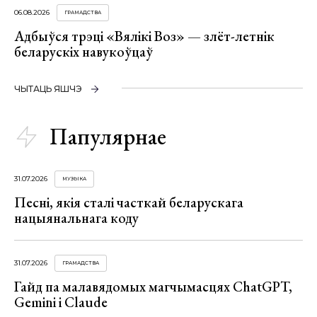
06.08.2026
ГРАМАДСТВА
Адбыўся трэці «Вялікі Воз» — злёт-летнік
беларускіх навукоўцаў
ЧЫТАЦЬ ЯШЧЭ
Папулярнае
31.07.2026
МУЗЫКА
Песні, якія сталі часткай беларускага
нацыянальнага коду
31.07.2026
ГРАМАДСТВА
Гайд па малавядомых магчымасцях ChatGPT,
Gemini і Claude