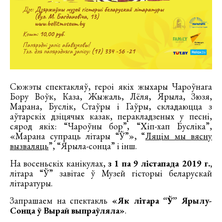
Сюжэты спектакляў, героі якіх жыхары Чароўнага
Бору Воўк, Каза, Жыжаль, Лёля, Ярыла, Зюзя,
Марана, Буслік, Стаўры і Гаўры, складаюцца з
аўтарскіх дзіцячых казак, перакладзеных у песні,
сярод якіх: “Чароўны бор”, “Хіп-хап Бусліка”,
«Марана супраць літары “Ў”», “
Ляцім мы вясну
вызваляць
”, “Ярыла-сонца” і інш.
На восеньскіх канікулах,
з 1 па 9 лістапада 2019 г.,
літара “Ў” завітае ў Музей гісторыі беларускай
літаратуры.
Запрашаем на спектакль
«
Як літара “Ў” Ярылу-
Сонца ў Вырай выпраўляла»
.