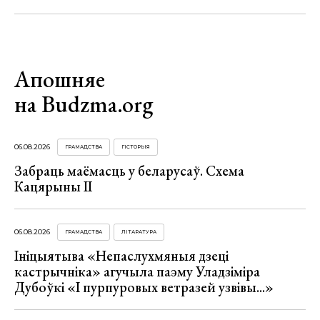
Апошняе
на Budzma.org
06.08.2026
ГРАМАДСТВА
ГІСТОРЫЯ
Забраць маёмасць у беларусаў. Схема
Кацярыны ІІ
06.08.2026
ГРАМАДСТВА
ЛІТАРАТУРА
Ініцыятыва «Непаслухмяныя дзеці
кастрычніка» агучыла паэму Уладзіміра
Дубоўкі «І пурпуровых ветразей узвівы...»