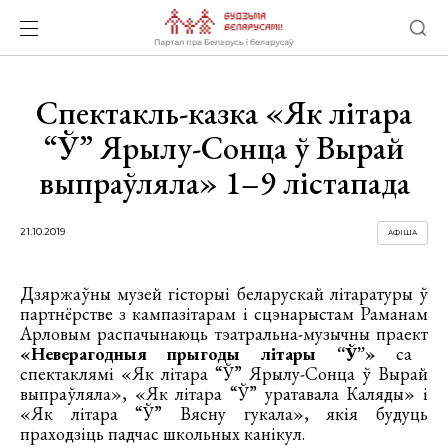
Спектакль-казка «Як літара
“Ў” Ярылу-Сонца ў Вырай
выпраўляла» 1–9 лістапада
21.10.2019
АФІША
Дзяржаўны музей гісторыі беларускай літаратуры ў
партнёрстве з кампазітарам і сцэнарыстам Раманам
Арловым распачынаюць тэатральна-музычны праект
«Неверагодныя прыгоды літары “Ў”»
са
спектаклямі «Як літара “Ў” Ярылу-Сонца ў Вырай
выпраўляла», «Як літара “Ў” уратавала Каляды» і
«Як літара “Ў” Вясну гукала», якія будуць
праходзіць падчас школьных канікул.