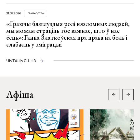
31.07.2026
ГРАМАДСТВА
«Граючы бязглуздыя ролі нязломных людзей,
мы можам страціць тое важнае, што ў нас
ёсць»: Ганна Златкоўская пра права на боль і
слабасць у эміграцыі
ЧЫТАЦЬ ЯШЧЭ
Афіша