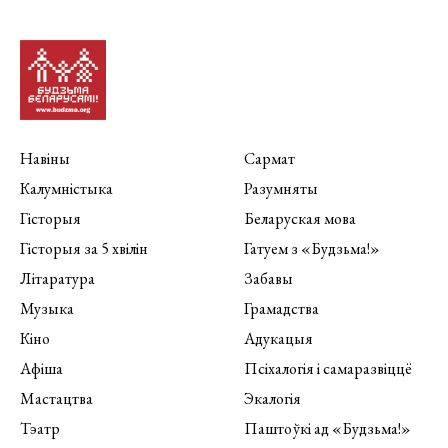
Навіны
Сармат
Калумністыка
Разумняты
Гісторыя
Беларуская мова
Гісторыя за 5 хвілін
Гатуем з «Будзьма!»
Літаратура
Забавы
Музыка
Грамадства
Кіно
Адукацыя
Афіша
Псіхалогія і самаразвіццё
Мастацтва
Экалогія
Тэатр
Паштоўкі ад «Будзьма!»