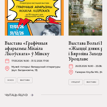
Выстава «Графічныя
Выстава Вольгі На
афарызмы Міхаіла
«Жыццё дзвюх рэк
Лісоўскага» ў Мінску
і Бярэзіна Заходня
Уроцлаве
17.03.2026 16:00 - 31.12.2026 17:00
26.03.2026 16:00 - 25.08.202
Музей гісторыі беларускай літаратуры
(вул. Багдановіча, 13)
Галерэя Клуба MiL (Kościu
МІНСК
ВЫСТАВЫ
УРОЦЛАЎ
ВЫСТАВЫ
ЧЫТАЦЬ ЯШЧЭ