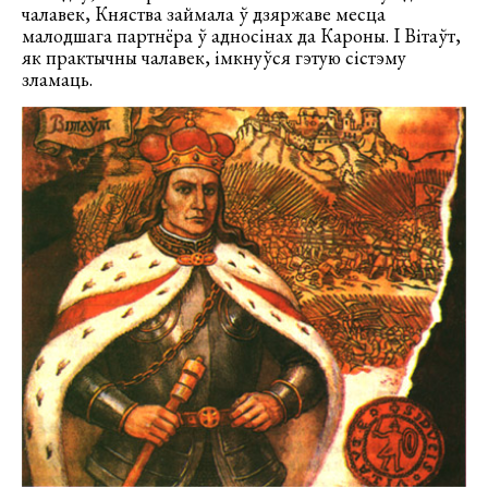
чалавек, Княства займала ў дзяржаве месца
малодшага партнёра ў адносінах да Кароны. І Вітаўт,
як практычны чалавек, імкнуўся гэтую сістэму
зламаць.