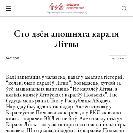
Сто дзён апошняга караля
Літвы
14.01.2015
ГІСТОРЫЯ
Калі запытацца у чалавека, нават у аматара гісторыі,
“колькі было каралёў Літвы”, большасць, хутчэй за
ўсё, машынальна выправіць “Не каралёў Літвы, а
вялікіх князёў Літоўскіх і каралёў Польскіх”. І не
будуць мець рацыі. Так, у Рэспубліцы Абодвух
Народаў быў адзіны гаспадар. Але ён кіраваў у
Каралеўстве Польшча як кароль, а у ВКЛ як вялікі
князь – каралём ВКЛ ён не быў. Але існаваў і тытул
Караля Літвы – за ўсю гісторыю яго насілі толькі тры
чалавекі. Што цікава, ніводны з іх каралём Польшчы