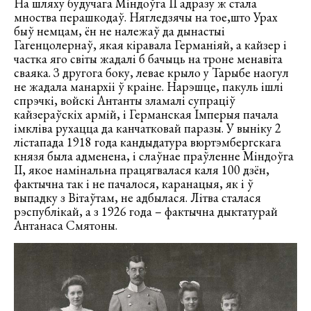
На шляху будучага Міндоўга II адразу ж стала
мноства перашкодаў. Нягледзячы на тое,што Урах
быў немцам, ён не належаў да дынастыі
Гагенцолернаў, якая кіравала Германіяй, а кайзер і
частка яго світы жадалі б бачыць на троне менавіта
сваяка. З другога боку, левае крыло у Тарыбе наогул
не жадала манархіі ў краіне. Нарэшце, пакуль ішлі
спрэчкі, войскі Антанты зламалі супраціў
кайзераўскіх армій, і Германская Імперыя пачала
імкліва рухацца да канчатковай паразы. У выніку 2
лістапада 1918 года кандыдатура вюртэмбергскага
князя была адменена, і слаўнае праўленне Міндоўга
II, якое намінальна працягвалася каля 100 дзён,
фактычна так і не пачалося, каранацыя, як і ў
выпадку з Вітаўтам, не адбылася. Літва сталася
рэспублікай, а з 1926 года – фактычна дыктатурай
Антанаса Смятоны.