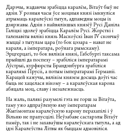
Дарэчы, жадаючы зрабіцца каралём, Вітаўт быў не
адзін. У розныя часы ўсе моцныя князі імкнуліся
атрымаць каралеўскі тытул, адпаведны моцы іх
дзяржавы. Адзін з найвялікшых князёў Русі Даніла
Галіцкі здолеў зрабіцца Каралём Русі. Жорсткі і
таленавіты вялікі князь Маскоўскі Іван IV скончыў
жыццё з тытулам цара (то бок цэзара – нават не
караля, а імператара, роўнага рымскаму).
Эрцгерцагі, то бок вялікія князі, Габсбургі таксама
прыйшлі да поспеху – зрабіліся імператарамі
Аўстрыі, курфюрсты Брандэнбурга зрабіліся
каралямі Прусіі, а потым імператарамі Германіі.
Карацей кажучы, вялікім князем досыць доўгі час
быць не хацелася нікому – а каралеўская карона
абяцала моц, славу і незалежнасць.
На жаль, палякі разумелі гэта не горш за Вітаўта,
таму ужо адпраўленую яму імператарам
Жыгімонтам каралеўскую карону перахапілі і ў
Вільню не прапусцілі. Неўзабаве састарэлы Вітаўт
памёр, так і не захаваўшы каралеўскага тытула, а ад
ідэі Каралеўства Літвы як быццам адмовіліся.