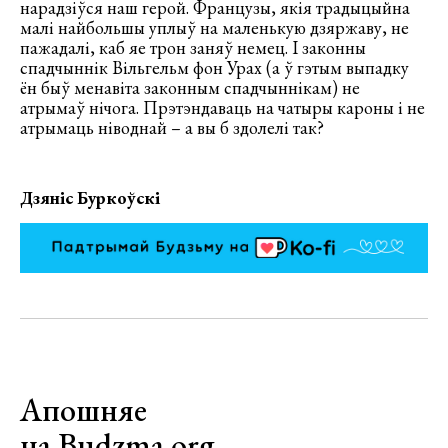
нарадзіўся наш герой. Французы, якія традыцыйна
малі найбольшы уплыў на маленькую дзяржаву, не
пажадалі, каб яе трон заняў немец. І законны
спадчыннік Вільгельм фон Урах (а ў гэтым выпадку
ён быў менавіта законным спадчыннікам) не
атрымаў нічога. Прэтэндаваць на чатыры кароны і не
атрымаць ніводнай – а вы б здолелі так?
Дзяніс Буркоўскі
Апошняе
на Budzma.org