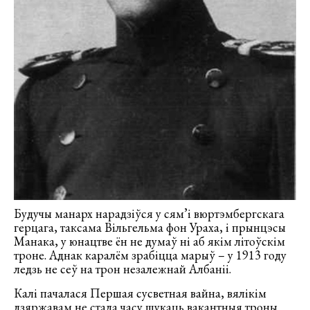
Будучы манарх нарадзіўся у сям’і вюртэмбергскага
герцага, таксама Вільгельма фон Ураха, і прынцэсы
Манака, у юнацтве ён не думаў ні аб якім літоўскім
троне. Аднак каралём зрабіцца марыў – у 1913 году
ледзь не сеў на трон незалежнай Албаніі.
Калі пачалася Першая сусветная вайна, вялікім
дзяржавам не стала часу шукаць вакантныя троны