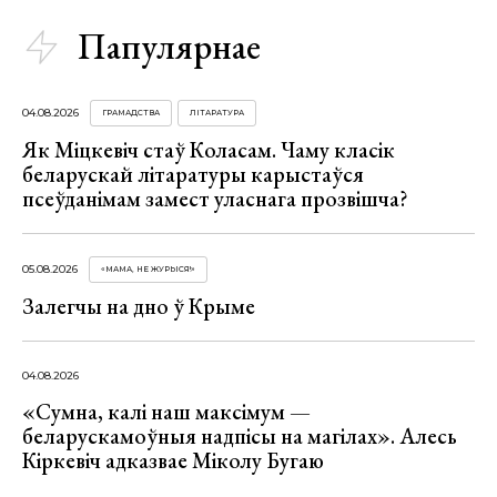
Папулярнае
04.08.2026
ГРАМАДСТВА
ЛІТАРАТУРА
Як Міцкевіч стаў Коласам. Чаму класік
беларускай літаратуры карыстаўся
псеўданімам замест уласнага прозвішча?
05.08.2026
«МАМА, НЕ ЖУРЫСЯ!»
Залегчы на дно ў Крыме
04.08.2026
«Сумна, калі наш максімум —
беларускамоўныя надпісы на магілах». Алесь
Кіркевіч адказвае Міколу Бугаю