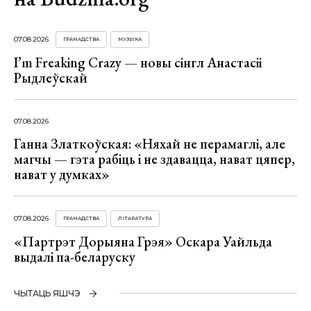
07.08.2026
ГРАМАДСТВА
МУЗЫКА
I’m Freaking Crazy — новы сінгл Анастасіі
Рыдлеўскай
07.08.2026
Ганна Златкоўская: «Няхай не перамаглі, але
магчы — гэта рабіць і не здавацца, нават цяпер,
нават у думках»
07.08.2026
ГРАМАДСТВА
ЛІТАРАТУРА
«Партрэт Дорыяна Грэя» Оскара Уайльда
выдалі па-беларуску
ЧЫТАЦЬ ЯШЧЭ