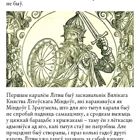
не быў.
Першым каралём Літвы быў заснавальнік Вялікага
Княства Літоўскага Міндоўг, які каранаваўся як
Міндоўг I. Зразумела, што для яго тытул караля быў
не спробай падняць самаацэнку, а сродкам выжыць
у цяжкай барацьбе з крыжакамі – таму ён з лёгкасцю
адмовіўся ад яго, калі тытул стаў не патрэбны. Але
прэцэдэнт быў створаны, і праз колькі гадоў другі
кароль Літвы ужо хацеў захаваць за сабой карону