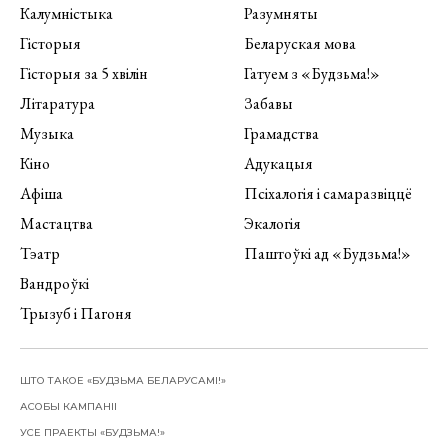
Калумністыка
Разумняты
Гісторыя
Беларуская мова
Гісторыя за 5 хвілін
Гатуем з «Будзьма!»
Літаратура
Забавы
Музыка
Грамадства
Кіно
Адукацыя
Афіша
Псіхалогія і самаразвіццё
Мастацтва
Экалогія
Тэатр
Паштоўкі ад «Будзьма!»
Вандроўкі
Трызуб і Пагоня
ШТО ТАКОЕ «БУДЗЬМА БЕЛАРУСАМІ!»
АСОБЫ КАМПАНІІ
УСЕ ПРАЕКТЫ «БУДЗЬМА!»