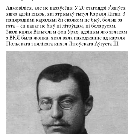
Адмовіліся, але не назаўсёды. У 20 стагоддзі з’явіўся
яшчэ адзін князь, які атрымаў тытул Караля Літвы. З
папярэднімі каралямі ён сваяком не быў, больш за
гэта – ён нават не быў ні літоўцам, ні беларусам.
Звалі князя Вільгельм фон Урах, адзіным яго звязкам
з ВКЛ была жонка, якая вяла паходжанне ад караля
Польскага і вялікага князя Літоўскага Аўгуста III.