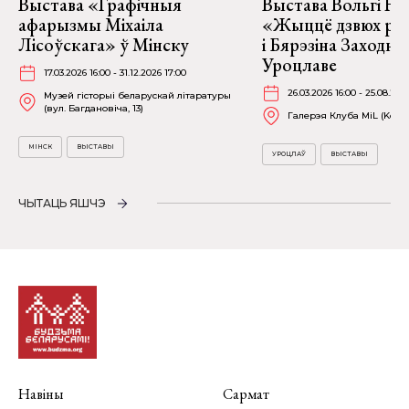
Выстава «Графічныя
Выстава Вольгі На
афарызмы Міхаіла
«Жыццё дзвюх рэк
Лісоўскага» ў Мінску
і Бярэзіна Заходня
Уроцлаве
17.03.2026 16:00 - 31.12.2026 17:00
26.03.2026 16:00 - 25.08.202
Музей гісторыі беларускай літаратуры
(вул. Багдановіча, 13)
Галерэя Клуба MiL (Kościu
МІНСК
ВЫСТАВЫ
УРОЦЛАЎ
ВЫСТАВЫ
ЧЫТАЦЬ ЯШЧЭ
Навіны
Сармат