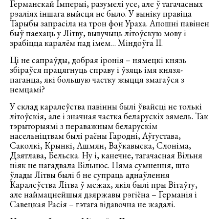
Германскай Імперыі, разумелі усе, але ў тагачасных
рэаліях іншага выйсця не было. У выніку правіца
Тарыбы запрасіла на трон фон Ураха. Апошні павінен
быў паехаць у Літву, вывучыць літоўскую мову і
зрабіцца каралём пад імем… Міндоўга II.
Ці не сапраўды, добрая іронія – нямецкі князь
збіраўся працягнуць справу і ўзяць імя князя-
паганца, які большую частку жыцця змагаўся з
немцамі?
У склад каралеўства павінны былі ўвайсці не толькі
літоўскія, але і значная частка беларускіх зямель. Так
тэрыторыямі з пераважным беларускім
насельніцтвам былі раёны Гародні, Аўгустава,
Саколкі, Крынкі, Ашмян, Ваўкавыска, Слоніма,
Дзятлава, Бельска. Ну і, канечне, тагачасная Вільня
ніяк не нагадвала Вільнюс. Няма сумнення, што
ўлады Літвы былі б не супраць аднаўлення
Каралеўства Літва ў межах, якія былі пры Вітаўту,
але наймацнейшыя дзяржавы рэгіёна – Германія і
Савецкая Расія – гэтага відавочна не жадалі.