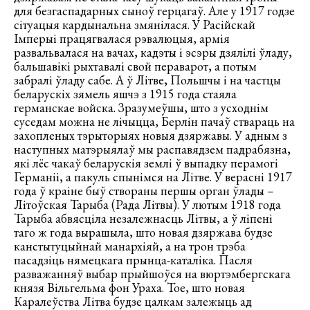
для безгаспадарных сыноў герцагаў. Але у 1917 годзе
сітуацыя кардынальна змянілася. У Расійскай
Імперыі працягвалася рэвалюцыя, армія
развальвалася на вачах, кадэты і эсэры дзялілі ўладу,
бальшавікі рыхтавалі свой пераварот, а потым
забралі ўладу сабе. А ў Літве, Польшчы і на частцы
беларускіх зямель яшчэ з 1915 года стаяла
германскае войска. Зразумеўшы, што з усходнім
суседам можна не лічыцца, Берлін пачаў ствараць на
захопленых тэрыторыях новыя дзяржавы. У адным з
наступных матэрыялаў мы распавядзем падрабязна,
які лёс чакаў беларускія землі ў выпадку перамогі
Германіі, а пакуль спынімся на Літве. У верасні 1917
года ў краіне быў створаны першы орган ўлады –
Літоўская Тарыба (Рада Літвы). У лютым 1918 года
Тарыба абвясціла незалежнасць Літвы, а ў ліпені
таго ж года вырашыла, што новая дзяржава будзе
канстытуцыйнай манархіяй, а на трон трэба
пасадзіць нямецкага прынца-каталіка. Пасля
разважанняў выбар прыйшоўся на вюртэмбергскага
князя Вільгельма фон Ураха. Тое, што новая
Каралеўства Літва будзе цалкам залежыць ад