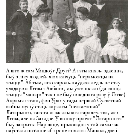
А што ж сам Міндоўг Другі? А гэты князь, здаецца,
быў з ліку людзей, якіх клічуць “пераможцы па
жыцці”. Аб тым, што кароль-няўдаха ледзь не стаў
уладаром Літвы і Албаніі, мы ўжо пісалі (да канца
жыцця “манарх” так і не быў ніводнага разу ў Літве).
Акрамя гэтага, фон Урах у гады першай Сусветнай
вайны мусіў стаць каралём “незалежнай”
Латарынгіі, такога ж васальнага каралеўства, як і
Літва, але на Захадзе. У выніку праект “Латарынгія”
быў закрыты. Нарэшце, прыкладна у той самы час
паўстала пытанне аб троне княства Манака, дзе і