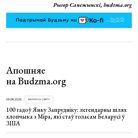
Рыгор Сапежынскі, budzma.org
Апошняе
на Budzma.org
09.08.2026
БЕЛАРУСЫ СВЕТУ
100 гадоў Янку Запрудніку: легендарны шлях
хлопчыка з Міра, які стаў голасам Беларусі ў
ЗША