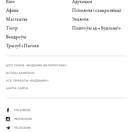
Кіно
Адукацыя
Афіша
Псіхалогія і самаразвіццё
Мастацтва
Экалогія
Тэатр
Паштоўкі ад «Будзьма!»
Вандроўкі
Трызуб і Пагоня
ШТО ТАКОЕ «БУДЗЬМА БЕЛАРУСАМІ!»
АСОБЫ КАМПАНІІ
УСЕ ПРАЕКТЫ «БУДЗЬМА!»
КАРТА САЙТА
FACEBOOK
INSTAGRAM
TELEGRAM