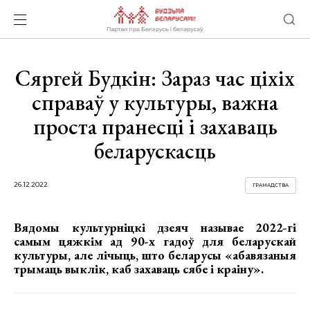
Сяргей Будкін: Зараз час ціхіх
справаў у культуры, важна
проста пранесці і захаваць
беларускасць
26.12.2022
ГРАМАДСТВА
Вядомы культурніцкі дзеяч называе 2022-гі
самым цяжкім ад 90-х гадоў для беларускай
культуры, але лічыць, што беларусы «абавязаныя
трымаць выклік, каб захаваць сябе і краіну».