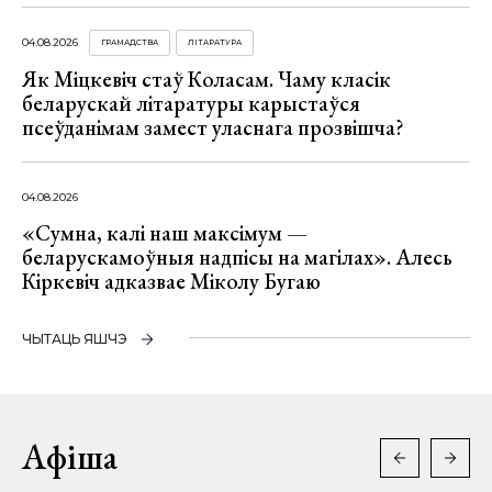
04.08.2026
ГРАМАДСТВА
ЛІТАРАТУРА
Як Міцкевіч стаў Коласам. Чаму класік
беларускай літаратуры карыстаўся
псеўданімам замест уласнага прозвішча?
04.08.2026
«Сумна, калі наш максімум —
беларускамоўныя надпісы на магілах». Алесь
Кіркевіч адказвае Міколу Бугаю
ЧЫТАЦЬ ЯШЧЭ
Афіша