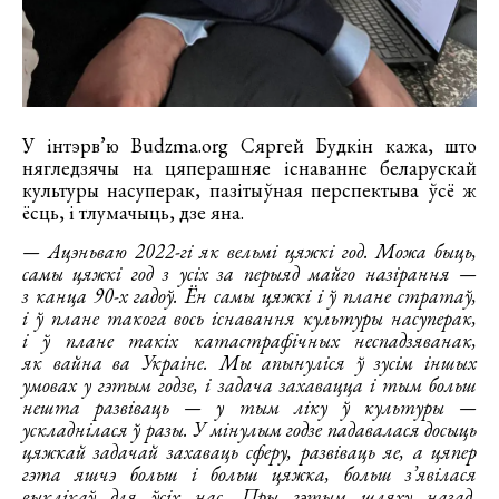
У інтэрв’ю Budzma.org Сяргей Будкін кажа, што
нягледзячы на цяперашняе існаванне беларускай
культуры насуперак, пазітыўная перспектыва ўсё ж
ёсць, і тлумачыць, дзе яна.
— Ацэньваю 2022-гі як вельмі цяжкі год. Можа быць,
самы цяжкі год з усіх за перыяд майго назірання —
з канца 90-х гадоў. Ён самы цяжкі і ў плане стратаў,
і ў плане такога вось існавання культуры насуперак,
і ў плане такіх катастрафічных неспадзяванак,
як вайна ва Украіне. Мы апынуліся ў зусім іншых
умовах у гэтым годзе, і задача захавацца і тым больш
нешта развіваць — у тым ліку ў культуры —
ускладнілася ў разы. У мінулым годзе падавалася досыць
цяжкай задачай захаваць сферу, развіваць яе, а цяпер
гэта яшчэ больш і больш цяжка, больш з’явілася
выклікаў для ўсіх нас. Пры гэтым шляху назад,