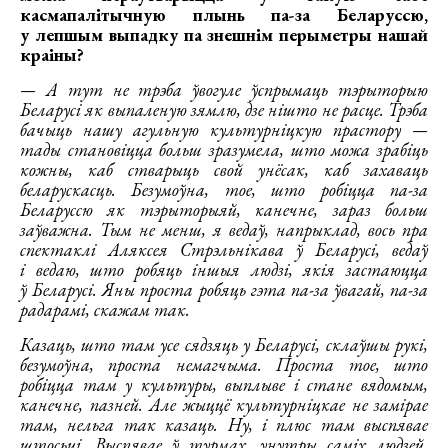
касмапалітычную плынь па-за Беларуссю,
у лепшым выпадку па знешнім перыметры нашай
краіны?
— А тут не трэба ўвогуле ўспрымаць тэрыторыю
Беларусі як выпаленую зямлю, дзе нішто не расце. Трэба
бачыць нашу агульную культурніцкую прастору —
тады становіцца больш зразумела, што можа зрабіць
кожны, каб стварыць свой унёсак, каб захаваць
беларускасць. Безумоўна, тое, што робіцца па-за
Беларуссю як тэрыторыяй, канечне, зараз больш
заўважна. Тым не менш, я ведаў, напрыклад, вось пра
спектаклі Аляксея Стрэльнікава ў Беларусі, ведаў
і ведаю, што робяць іншыя людзі, якія застаюцца
ў Беларусі. Яны проста робяць гэта па-за ўвагай, па-за
радарамі, скажам так.
Казаць, што там усе сядзяць у Беларусі, склаўшы рукі,
безумоўна, проста немагчыма. Проста тое, што
робіцца там у культуры, выплыве і стане вядомым,
канечне, пазней. Але жыццё культурніцкае не замірае
там, нельга так казаць. Ну, і плюс там выспявае
штосьці. Выспявае ў турмах, унутры саміх людзей,