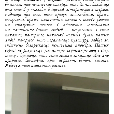
бо нават тое невялічкае каліўца, што да нас даходзіць
вось хоць б у выглядзе дзіцячай літаратуры з турмы,
сведчыць пра тое, што працэс асэнсавання, працэс
творчасці, працэс натхнення нават у такіх умовах
на стварэнне нечага і адпаведна матывацыі
на натхненне іншых людзей — несупынны. І гэта
паказвае, па-першае, наколькі моцныя духам нашыя
людзі, па-другое, што пераламаць культуру, забіць яе,
знішчыць беларускасць немагчыма апрыёры. Нашыя
ворагі не разумеюць усю нашую ўнутраную моц і сілу,
таму і думаюць, што гэта можна закапаць. Але яно
прарасце, безумоўна, праз асфальт, бетон, камяні.
Я бачу гэтыя невялічкія расткі.