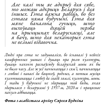
Але калі ты яе адкрыў для сябе,
то можаш адкрыць Беларусь і для
іншых. Гэта важна рабіць, бо без
гэтага няма будучыні. Гэта для
мяне банальна гучыць, што
выхоўваць дзяцей трэба
на прынцыпах беларускасці, але
я бачу, што для некаторых гэта
не вельмі відавочна.
Людзі пра гэта не задумваліся, бо існавалі ў нейкіх
камфортных умовах і думаць пра ролю культуры,
думаць наконт распаўсюду беларускай мовы як бы
не было часу. Але ж усё пачынаецца з сям’і, пачынаецца
з любові і павагі да бацькоў, родных, а потым мусіць
культывавацца і любоў да сваёй зямлі, культуры, мовы.
І тады ў будучыні не здарыцца той бяды, якая
здарылася з беларусамі ў 1937-м, 2020-м і працягвае
пакуль адбывацца.
Фота з асабістага архіву Сяргея Будкіна