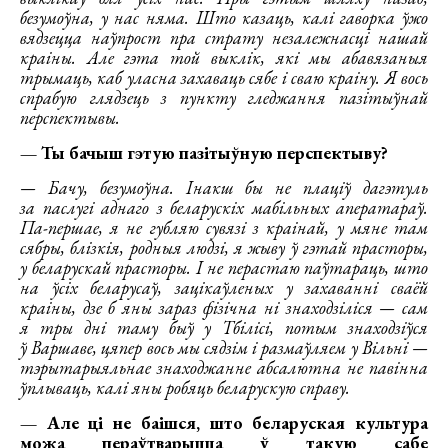
безумоўна, у нас няма. Што казаць, калі гаворка ўжо
вядзецца наўпрост пра страту незалежнасці нашай
краіны. Але гэта той выклік, які мы абавязаныя
трымаць, каб уласна захаваць сябе і сваю краіну. Я вось
спрабую глядзець з пункту гледжання пазітыўнай
перспектывы.
— Ты бачыш гэтую пазітыўную перспектыву?
— Бачу, безумоўна. Інакш бы не плаціў дагэтуль
за паслугі аднаго з беларускіх мабільных аператараў.
Па-першае, я не губляю сувязі з краінай, у мяне там
сябры, блізкія, родныя людзі, я жыву ў гэтай прасторы,
у беларускай прасторы. І не перастаю паўтараць, што
на ўсіх беларусаў, зацікаўленых у захаванні сваёй
краіны, дзе б яны зараз фізічна ні знаходзіліся — сам
я тры дні таму быў у Тбілісі, потым знаходзіўся
ў Варшаве, цяпер вось мы сядзім і размаўляем у Вільні —
тэрытарыяльнае знаходжанне абсалютна не павінна
ўплываць, калі яны робяць беларускую справу.
— Але ці не баішся, што беларуская культура
можа пераўтварыцца ў такую сабе