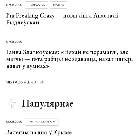
07.08.2026
ГРАМАДСТВА
МУЗЫКА
I’m Freaking Crazy — новы сінгл Анастасіі
Рыдлеўскай
07.08.2026
Ганна Златкоўская: «Няхай не перамаглі, але
магчы — гэта рабіць і не здавацца, нават цяпер,
нават у думках»
ЧЫТАЦЬ ЯШЧЭ
Папулярнае
05.08.2026
«МАМА, НЕ ЖУРЫСЯ!»
Залегчы на дно ў Крыме