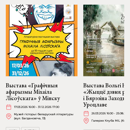
Выстава «Графічныя
Выстава Вольгі На
афарызмы Міхаіла
«Жыццё дзвюх рэк
Лісоўскага» ў Мінску
і Бярэзіна Заходня
Уроцлаве
17.03.2026 16:00 - 31.12.2026 17:00
26.03.2026 16:00 - 25.08.202
Музей гісторыі беларускай літаратуры
(вул. Багдановіча, 13)
Галерэя Клуба MiL (Kościu