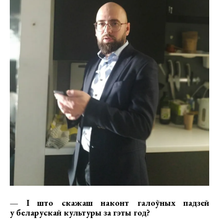
— І што скажаш наконт галоўных падзей
у беларускай культуры за гэты год?