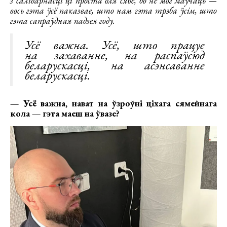
з салідарнасці ці проста для сябе, бо не мог маўчаць —
вось гэта ўсё паказвае, што нам гэта трэба ўсім, што
гэта сапраўдная падзея году.
Усё важна. Усё, што працуе
на захаванне, на распаўсюд
беларускасці, на асэнсаванне
беларускасці.
— Усё важна, нават на ўзроўні ціхага сямейнага
кола — гэта маеш на ўвазе?