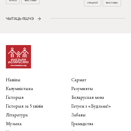
МІНСК
ВЫСТАВЫ
УРОЦЛАЎ
ВЫСТАВЫ
ЧЫТАЦЬ ЯШЧЭ
Навіны
Сармат
Калумністыка
Разумняты
Гісторыя
Беларуская мова
Гісторыя за 5 хвілін
Гатуем з «Будзьма!»
Літаратура
Забавы
Музыка
Грамадства