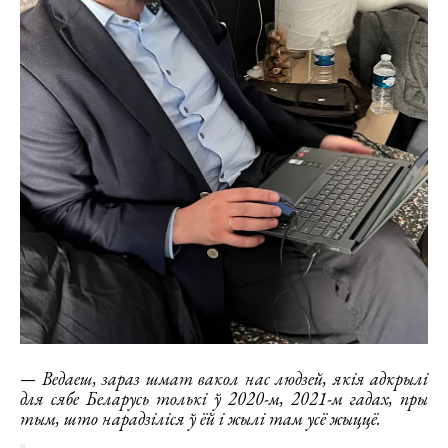
— Ведаеш, зараз шмат вакол нас людзей, якія адкрылі
для сябе Беларусь толькі ў 2020-м, 2021-м гадах, пры
тым, што нарадзіліся ў ёй і жылі там усё жыццё.