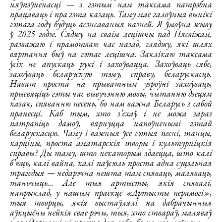
няўпэўненасці — з гэтым нам таксама патрэбна
працаваць і пра гэта казаць. Таму мае галоўныя вынікі
гэтага году будуць асэнсаваныя пазней. Я ўмоўна жыву
ў 2025 годзе. Сяджу на сваім лецішчы пад Нясвіжам,
разважаю і прамотваю час назад, гляджу, які шлях
вяртання быў на гэтае лецішча. Заклікаю таксама
ўсіх не апускаць рукі і захоўвацца. Захоўваць сябе,
захоўваць беларускую тэму, справу, беларускасць.
Нават проста на прыватным узроўні захоўваць,
прысвяціць гэты час вывучэнню мовы, чытанню дзецям
казак, спяванню песень, бо нам важна Беларусь з сабой
пранесці. Каб тым, хто з’ехаў і не можа зараз
патрапіць дамоў, вярнуцца напоўненымі гэтай
беларускасцю. Чаму і важныя ўсе гэтыя песні, танцы,
карціны, проста аматарскія творы і культурніцкія
справы? Ды таму, што некаторым здаецца, што калі
б’юць, калі вайна, калі паўсюль проста адна суцэльная
трагедыя — недарэчна нешта там спяваць, маляваць,
таньчыць... Але тыя артысты, якія спявалі,
напрыклад, у нашым праекце «Артысты перамогі»,
тыя творцы, якія выстаўлялі на дабрачынныя
аўкцыёны нейкія свае рэчы, тыя, хто ствараў, маляваў