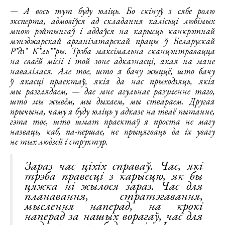
— А вось тут буду юліць. Бо скінуў з сябе ролю
эксперта, адмовіўся ад складання калісьці любімых
мною рэйтынгаў і аддаўся на карысць канкрэтнай
мэнэджарскай арганізатарскай працы ў Беларускай
Р*дз* К*ль**ры. Трэба максімальна сканцэнтравацца
на сваёй місіі і той зоне адказнасці, якая на мяне
навалілася. Але тое, што я бачу жыццё, што бачу
ў якасці праектаў, якія да нас прыходзяць, якія
мы разглядаем, — дае мне агульнае разуменне таго,
што мы жывём, мы дыхаем, мы ствараем. Другая
прычына, чаму я буду юліць у адказе на тваё пытанне,
гэта тое, што шмат праектаў я проста не магу
назваць, каб, па-першае, не прыцягваць да іх увагу
не тых людзей і структур.
Зараз час ціхіх справаў. Час, які
трэба правесці з карысцю, як бы
цяжка ні жылося зараз. Час для
планавання, стратэгавання,
мыслення наперад, на крокі
наперад за нашых ворагаў, час для