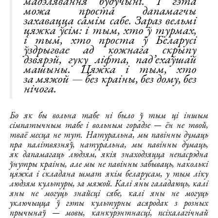
мадэлявання будучыні. І гэта
можа проста дапамагчы
захавацца самім сабе. Зараз вельмі
цяжка ўсім: і тым, хто ў турмах,
і тым, хто проста ў Беларусі
ўздрыгвае ад кожнага скрыпу
дзвярэй, гуку ліфта, пад’ехаўшай
машыны. Цяжка і тым, хто
за мяжой — без краіны, без дому, без
нічога.
Бо як бы вольна табе ні было ў тым ці іншым
сімпатычным табе і вольным горадзе — ён не твой,
тваё месца не тут. Натуральна, мы павінны думаць
пра палітвязняў, натуральна, мы павінны думаць,
як дапамагаць людзям, якія знаходзяцца непасрэдна
ўнутры краіны, але мы не павінны забываць, наколькі
цяжка і складана шмат якім беларусам, у тым ліку
людзям культуры, за мяжой. Калі яны галадаюць, калі
яны не могуць знайсці сябе, калі яны не могуць
уключыцца ў гэты культурны асяродак з розных
прычынаў — мовы, канкурэнтнасці, псіхалагічнай