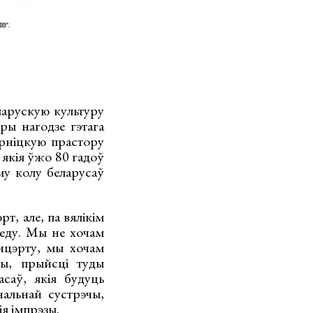
ларускую культуру
ры нагодзе гэтага
урніцкую прастору
якія ўжо 80 гадоў
му колу беларусаў
т, але, па вялікім
седу. Мы не хочам
нцэрту, мы хочам
лы, прыйсці туды
саў, якія будуць
альнай сустрэчы,
ія імпрэзы.