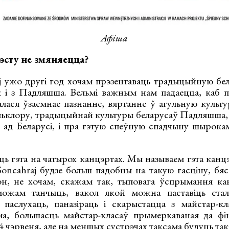
Афіша
сту не змяняецца?
 ужо другі год хочам прэзентаваць традыцыйную бе
ак і з Падляшша. Вельмі важным нам падаецца, каб п
лася ўзаемнае пазнанне, вяртанне ў агульную культ
ьклору, традыцыйнай культуры беларусаў Падляшша, 
ад Беларусі, і пра гэтую спеўную спадчыну шырока
ь гэта на чатырох канцэртах. Мы называем гэта канцэр
 Soncahraj будзе больш падобны на такую гасціну, бя
н, не хочам, скажам так, тыповага ўспрымання ка
можам танчыць, вакол якой можна паставіць ста
аслухаць, паназіраць і скарыстацца з майстар-кла
а, большасць майстар-класаў прымеркаваная да фін
4 чэрвеня, але на меншых сустрэчах таксама будуць так