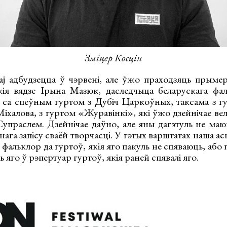
Зміцер Косцін
j адбудзецца ў чэрвені, але ўжо праходзяць прыме
кія вядзе Ірына Мазюк, даследчыца беларускага фа
 са спеўным гуртом з Дубіч Царкоўных, таксама з 
Міхалова, з гуртом «Журавінкі», які ўжо дзейнічае ве
Супраслем. Дзейнічае даўно, але яны дагэтуль не маю
нага запісу сваёй творчасці. У гэтых варштатах наша ас
 фальклор да гуртоў, якія яго пакуль не спяваюць, аб
 яго ў рэпертуар гуртоў, якія раней спявалі яго.