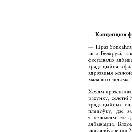
— Канцэпцыя фэ
— Праз Soncahraj
як з Беларусі, т
фестывалю адбыва
традыцыйнага фал
адрэзаныя мяжой 
мала што вядома.
Хочам прэзентавац
рахунку, сёлетні
традыцыйных сцэ
пляцоўку, дзе з
з кошыкам ежы, п
адбывацца. Вядом
якая адбудзецца 2