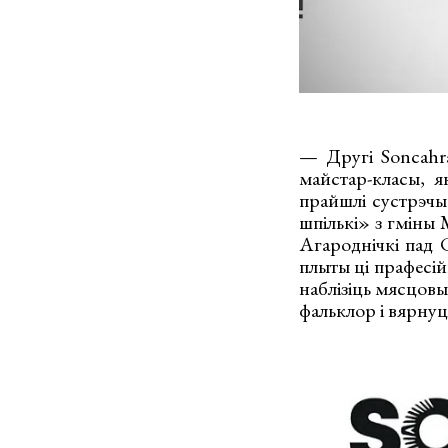
— Другі Soncahra
майстар-класы, я
прайшлі сустрэчы
шпількі» з гміны 
Агароднічкі пад 
плыты ці прафесій
наблізіць мясцовы
фальклор і вярнуць