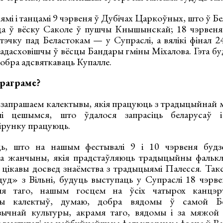
ямі і танцамі 9 чэрвеня ў Дубічах Царкоўных, што ў 
ца ў вёску Саколе ў пушчы Кнышынскай; 18 чэрвеня
эчку пад Беластокам — у Супраслі, а вялікі фінал 2
адасховішчы ў вёсцы Бандары гміны Міхалова. Гэта бу
обра адсвяткаваць Купалле.
праграме?
ы запрашаем калектывы, якія працуюць з традыцыйнай 
мі цешымся, што ўдалося запрасіць беларусаў і
ірунку працуюць.
ь, што на нашым фестывалі 9 і 10 чэрвеня будз
та жанчыны, якія прадстаўляюць традыцыйны фальк
 цікавы досвед знаёмства з традыцыямі Палесся. Такс
уд» з Вільні, будуць выступаць у Супраслі 18 чэрвен
мя таго, нашым госцем на ўсіх чатырох канцэрт
эты калектыў, думаю, добра вядомы ў самой Бе
ычнай культуры, акрамя таго, вядомы і за мяжой