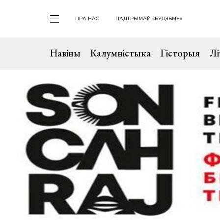
ПРА НАС
ПАДТРЫМАЙ «БУДЗЬМУ»
Навіны
Калумністыка
Гісторыя
Лі