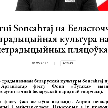
тні Soncahraj на Беласточ
традыцыйная культура н
нетрадыцыйных пляцоўка
10.05.2023
МУЗЫКА
 традыцыйнай беларускай культуры Soncahraj про
Арганізатар фэсту Фонд «Тутака» вызна
е аўтэнтычнай беларускай народнай творчасці.
 фэсту ўжо актыўна вядзецца. Апроч непасрэ
ацыі і майстар-класы. Некаторыя з іх праход