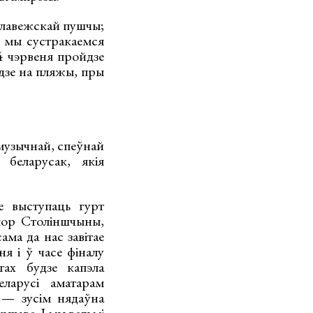
Белавежскай пушчы;
 мы сустракаемся
4 чэрвеня пройдзе
дзе на пляжы, пры
музычнай, спеўнай
 беларусак, якія
е выступаць гурт
лор Століншчыны,
ама да нас завітае
я і ў часе фіналу
ах будзе капэла
ларусі аматарам
 — зусім нядаўна