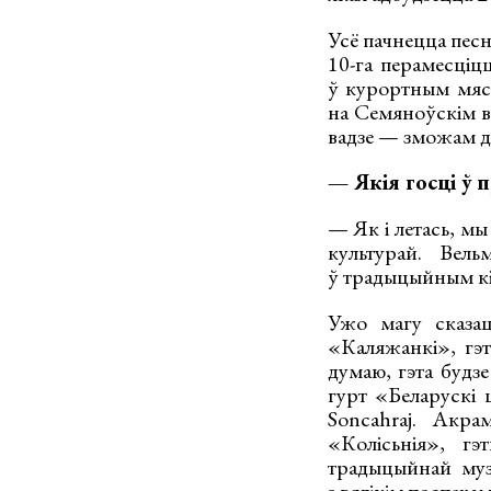
Усё пачнецца песн
10-га перамесціц
ў курортным мяст
на Семяноўскім в
вадзе — зможам д
— Якія госці ў 
— Як і летась, м
культурай. Вель
ў традыцыйным к
Ужо магу сказац
«Каляжанкі», гэ
думаю, гэта будзе
гурт «Беларускі ц
Soncahraj. Акра
«Колісьнія», г
традыцыйнай муз