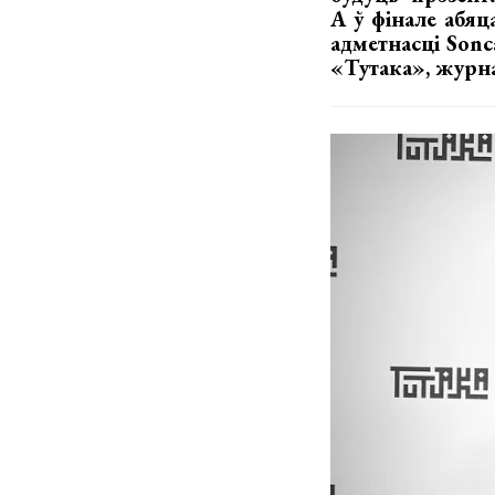
А ў фінале абяц
адметнасці Sonc
«Тутака», журна