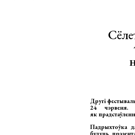
Сёле
Другі фестываль
24 чэрвеня. 
як прадстаўленн
Падрыхтоўка да
будуць прэзент