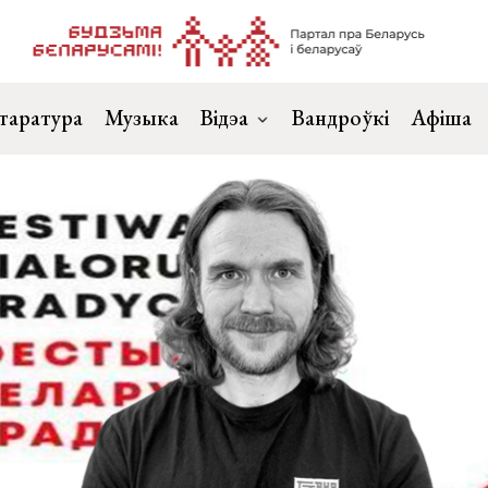
таратура
Музыка
Відэа
Вандроўкі
Афіша