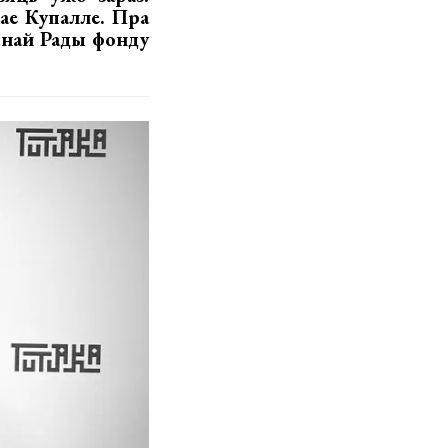
кае Купалле. Пра
мнай Рады фонду