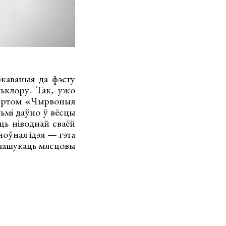
ркаваныя да фэсту
льклору. Так, ужо
гуртом «Чырвоныя
льмі даўно ў вёсцы
ць ніводнай сваёй
ноўная ідэя — гэта
о пашукаць мясцовы