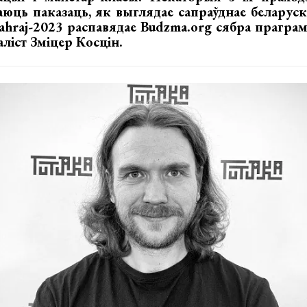
аюць паказаць, як выглядае сапраўднае беларус
ahraj-2023 распавядае Budzma.org сябра прагра
ліст Зміцер Косцін.