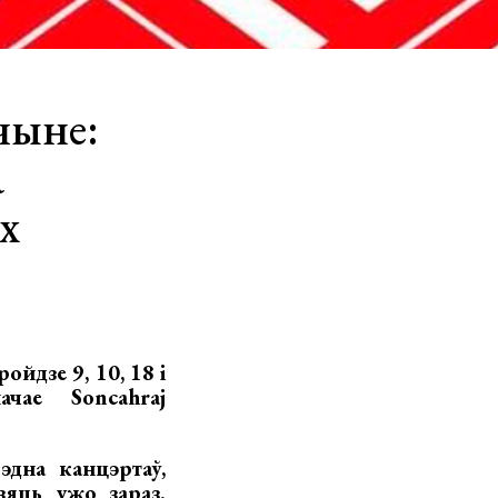
чыне:
а
х
йдзе 9, 10, 18 і
чае Soncahraj
дна канцэртаў,
зяць ужо зараз.