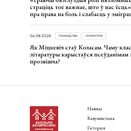
страціць тое важнае, што ў нас ёсць
пра права на боль і слабасць у эмігра
04.08.2026
ГРАМАДСТВА
ЛІТАРАТУРА
Як Міцкевіч стаў Коласам. Чаму клас
літаратуры карыстаўся псеўданімам 
прозвішча?
Навіны
Калумністыка
Гісторыя