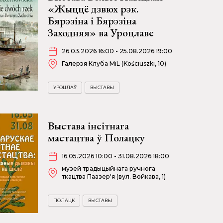
«Жыццё дзвюх рэк.
Бярэзіна і Бярэзіна
Заходняя» ва Уроцлаве
26.03.2026 16:00 - 25.08.2026 19:00
Галерэя Клуба MiL (Kościuszki, 10)
УРОЦЛАЎ
ВЫСТАВЫ
Выстава інсітнага
мастацтва ў Полацку
16.05.2026 10:00 - 31.08.2026 18:00
музей традыцыйнага ручнога
ткацтва Паазер'я (вул. Войкава, 1)
ПОЛАЦК
ВЫСТАВЫ