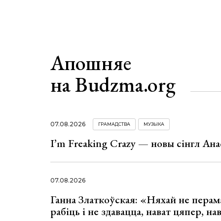
Апошняе
на Budzma.org
07.08.2026
ГРАМАДСТВА
МУЗЫКА
I’m Freaking Crazy — новы сінгл Ана
07.08.2026
Ганна Златкоўская: «Няхай не перама
рабіць і не здавацца, нават цяпер, на