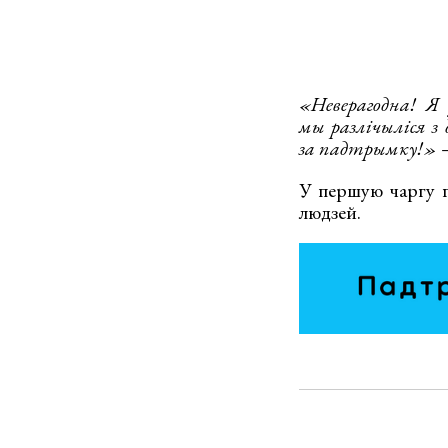
«Неверагодна! Я
мы разлічыліся з 
за падтрымку!»
—
У першую чаргу 
людзей.