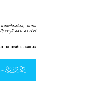
 паведаміла, што
 Дзякуй вам вялікі
анню неабыякавых