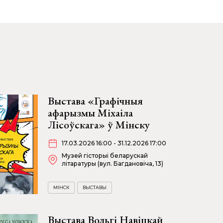
Выстава «Графічныя
афарызмы Міхаіла
Лісоўскага» ў Мінску
17.03.2026 16:00 - 31.12.2026 17:00
Музей гісторыі беларускай
літаратуры (вул. Багдановіча, 13)
МІНСК
ВЫСТАВЫ
Выстава Вольгі Навіцкай