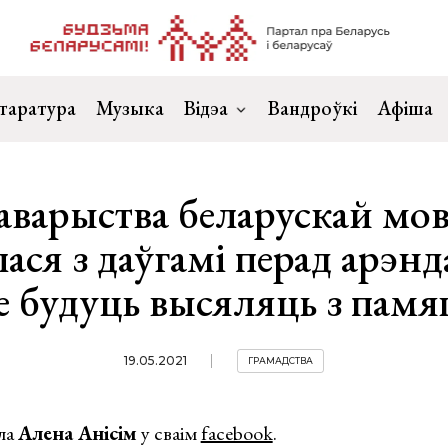
таратура
Музыка
Відэа
Вандроўкі
Афіша
аварыства беларускай мо
ася з даўгамі перад арэн
не будуць высяляць з пам
19.05.2021
ГРАМАДСТВА
іла
Алена Анісім
у сваім
facebook
.