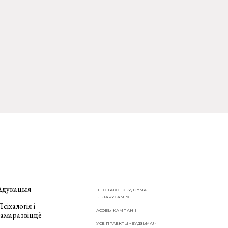
Адукацыя
ШТО ТАКОЕ «БУДЗЬМА
БЕЛАРУСАМІ!»
сіхалогія і
АСОБЫ КАМПАНІІ
самаразвіццё
УСЕ ПРАЕКТЫ «БУДЗЬМА!»