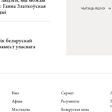
»: Ганна Златкоўская
ЧЫТАЦЬ ЯШЧЭ
цыі
ік беларускай
замест уласнага
Кіно
Сармат
Афіша
Разумняты
П
Мастацтва
Беларуская мова