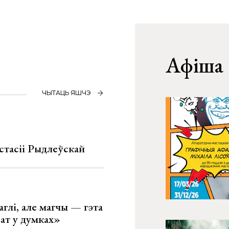
Афіша
ЧЫТАЦЬ ЯШЧЭ
стасіі Рыдлеўскай
глі, але магчы — гэта
ват у думках»