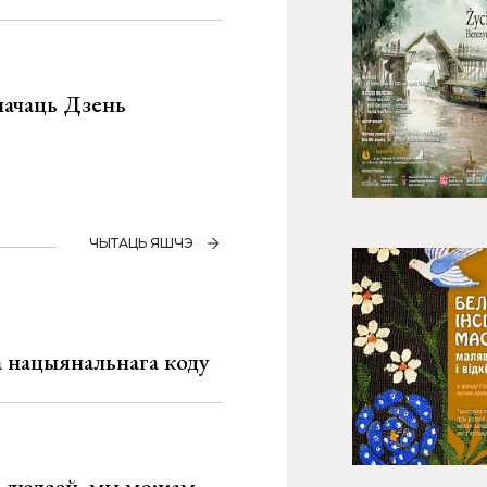
значаць Дзень
ЧЫТАЦЬ ЯШЧЭ
га нацыянальнага коду
х людзей, мы можам