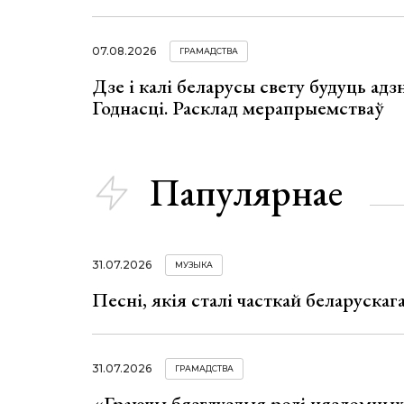
07.08.2026
ГРАМАДСТВА
Дзе і калі беларусы свету будуць ад
Годнасці. Расклад мерапрыемстваў
Папулярнае
31.07.2026
МУЗЫКА
Песні, якія сталі часткай беларуска
31.07.2026
ГРАМАДСТВА
«Граючы бязглуздыя ролі нязломны