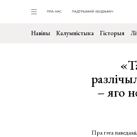
ПРА НАС
ПАДТРЫМАЙ «БУДЗЬМУ»
Навіны
Калумністыка
Гісторыя
Лі
«Т
разлічыл
– яго 
Пра гэта паведам