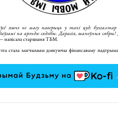
 ўсё яшчэ не магу паверыць у такі цуд: бухгалтар
даўгамі па арэндзе сядзібы. Дарагія, шаноўныя сябры!
 напісала старшыня ТБМ.
гэта стала магчымым дзякуючы фінансаваму падтрым