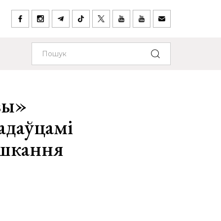
вы»
дадаўцамі
яшкання