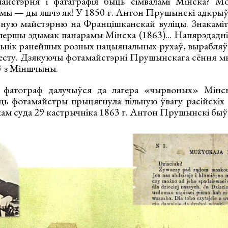
айстэрня і фатаграфія быць сімваламі Мінска? М
тэмы — ды яшчэ як! У 1850 г. Антон Прушынскі адкры
чную майстэрню на Францішканскай вуліцы. Знакамі
 першы здымак панарамы Мінска (1863)... Напярэдадн
ьнік ранейшых розных нацыянальных рухаў, вырабляў
есту. Дзякуючы фотамайстэрні Прушынскага сёння м
ў з Міншчыны.
 фатограф далучыўся да лагера «чырвоных» Мінск
ць фотамайстры прыцягнула пільную ўвагу расійскіх а
ам суда 29 кастрычніка 1863 г. Антон Прушынскі быў 