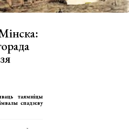
 Мінска:
горада
зя
ываць таямніцы
імвалы спадзеву