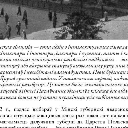
кая гімназія — гэта адзін з інтэлектульных сімвала
рхітэктары і інжынеры, дактары і вучоныя, паэты і 
ыліся самымі непакорнымі расійскімі падданымі — шм
ўстанцаў або адкрыта спачуваў вызвольнаму руху, яны 
ыстваў і носьбітамі вальнадумства. Новы будынак гі
 Другой сусветнай вайны. У пасляваенны перыяд, падч
 вырашылі разабраць. Ці можна было захаваць помнік 
 мясцовай эліты? Параўнанне здымкаў з калажа дае віда
яльная дошка не ў стане пералічыць усіх выбітных вып
2 г., падчас выбараў у Мінскі губернскі дваранск
аная сітуацыя: мясцовыя эліты рыхтавалі ліст на імя 
магчымасць далучэння губерні да Царства Польскаг
ншых губернях рэгіёна — ідэя аднаўлення Рэчы Паспалі