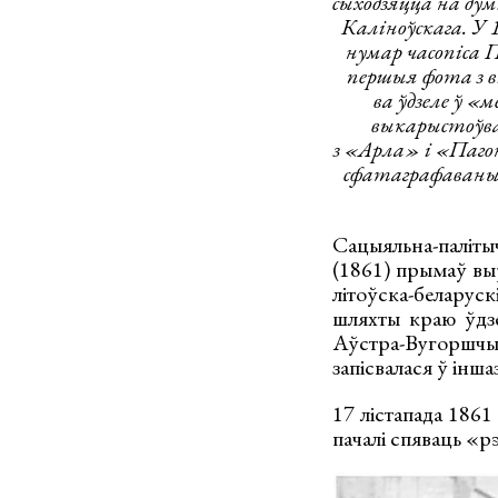
сыходзяцца на д
Каліноўскага. У 
нумар часопіса 
першыя фота з 
ва ўдзеле ў 
выкарыстоўвал
з «Арла» і «Пагон
сфатаграфаваны 
Сацыяльна-паліты
(1861) прымаў вы
літоўска-беларус
шляхты краю ўдзе
Аўстра-Вугоршчы
запісвалася ў іншаз
17 лістапада 1861
пачалі спяваць «