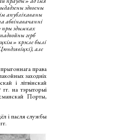
й праўды» ад імя
выдадзены здвоены
кім апублікаваны
а абвінавачанні
о пры здымках
 падвойны герб
сцкім» крэсле былі
юндзявіцкі), але
 прыгоннага права
пакойных заходніх
скай і літвінскай
гг. на тэрыторыі
сманскай Порты,
цёл і пасля службы
гг.