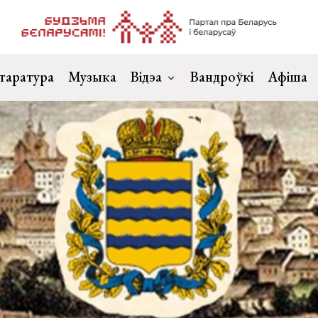
таратура
Музыка
Відэа
Вандроўкі
Афіша