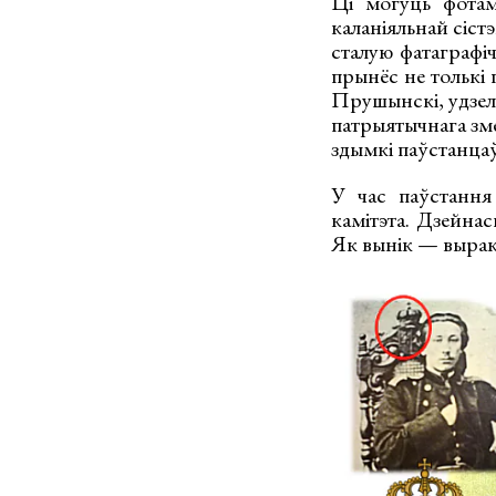
Ці могуць фотам
каланіяльнай сіс
сталую фатаграфі
прынёс не толькі
Прушынскі, удзел
патрыятычнага зм
здымкі паўстанца
У час паўстання
камітэта. Дзейнас
Як вынік — вырак