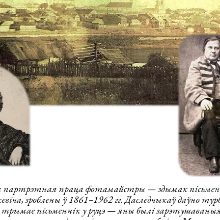
я партрэтная праца фотамайстры — здымак пісьмен
віча, зроблены ў 1861–1962 гг. Даследчыкаў даўно ту
я трымае пісьменнік у руцэ — яны былі зарэтушаваны