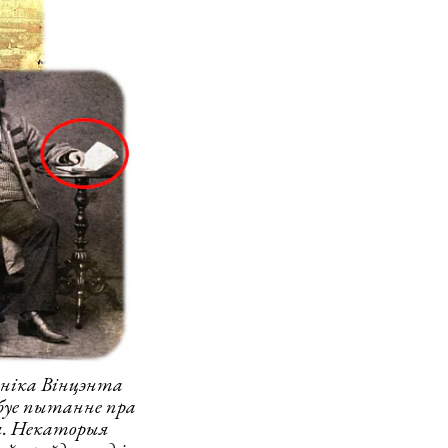
ніка Вінцэнта
рбуе пытанне пра
я. Некаторыя