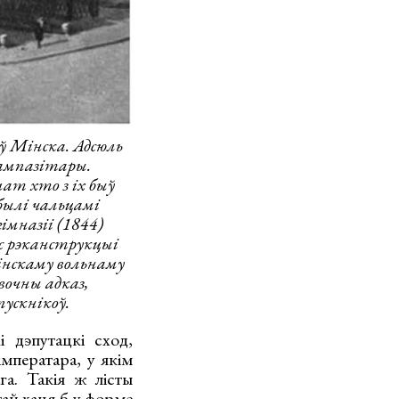
ў Мінска. Адсюль
кампазітары.
ат хто з іх быў
былі чальцамі
мназіі (1844)
ас рэканструкцыі
мінскаму вольнаму
вочны адказ,
ускнікоў.
і дэпутацкі сход,
імператара, у якім
а. Такія ж лісты
тай хаця б у форме