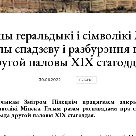
ы геральдыкі і сімволікі
лы спадзеву і разбурэння 
ругой паловы ХІХ стагодд
30.06.2022
ГІСТОРЫЯ
дчыкам Змітром Пілецкім працягваем адкр
мволікі Мінска. Гэтым разам распавядаем пра с
рада другой паловы ХІХ стагоддзя.