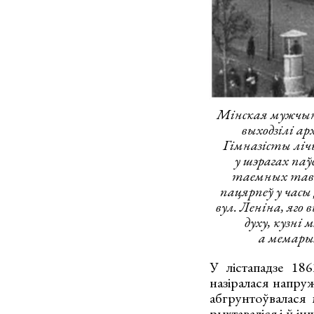
Мінская мужчынс
выходзілі а
Гімназісты ліч
у шэрагах па
таемных тавар
пацярпеў у часы
вул. Леніна, яго
духу, кузні
а мемары
У лістападзе 186
назіралася напруж
абгрунтоўвалася 
рыхтаваліся і ў і