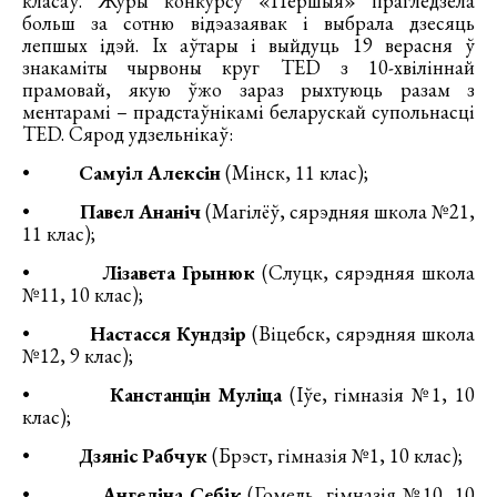
класаў. Журы конкурсу «Першыя» прагледзела
больш за сотню відэазаявак і выбрала дзесяць
лепшых ідэй. Іх аўтары і выйдуць 19 верасня ў
знакаміты чырвоны круг TED з 10-хвіліннай
прамовай, якую ўжо зараз рыхтуюць разам з
ментарамі – прадстаўнікамі беларускай супольнасці
TED. Сярод удзельнікаў:
•
Самуіл Алексін
(Мінск, 11 клас);
•
Павел Ананіч
(Магілёў, сярэдняя школа №21,
11 клас);
•
Лізавета Грынюк
(Слуцк, сярэдняя школа
№11, 10 клас);
•
Настасся Кундзір
(Віцебск, сярэдняя школа
№12, 9 клас);
•
Канстанцін Муліца
(Іўе, гімназія №1, 10
клас);
•
Дзяніс Рабчук
(Брэст, гімназія №1, 10 клас);
•
Ангеліна Себік
(Гомель, гімназія №10, 10