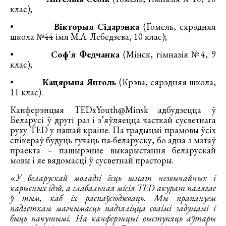
клас);
•
Вікторыя Сідарэнка
(Гомель, сярэдняя
школа №44 імя М.А. Лебедзева, 10 клас);
•
Соф’я Федчанка
(Мінск, гімназія №4, 9
клас);
•
Кацярына Янголь
(Крэва, сярэдняя школа,
11 клас).
Канферэнцыя TEDxYouth@Minsk адбудзецца ў
Беларусі ў другі раз і з’яўляецца часткай сусветнага
руху TED у нашай краіне. Па традыцыі прамовы ўсіх
спікераў будуць гучаць па-беларуску, бо адна з мэтаў
праекта – пашырэнне выкарыстання беларускай
мовы і яе вядомасці ў сусветнай прасторы.
«
У беларускай моладзі ёсць шмат
незвычайных і
карысных
ідэй, а глабальная місія
TED
акурат палягае
ў тым, каб іх распаўсюджваць. Мы прапануем
падлеткам магчымасць падзяліцца сваімі задумамі і
быць пачутымі. На канферэнцыі выступяць аўтары