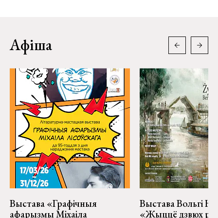
Афіша
Выстава «Графічныя
Выстава Вольгі На
афарызмы Міхаіла
«Жыццё дзвюх рэк