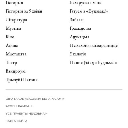
Гісторыя
Беларуская мова
Гісторыя за 5 хвілін
Гатуем з «Будзьма!»
Літаратура
Забавы
Музыка
Грамадства
Кіно
Адукацыя
Афіша
Псіхалогія і самаразвіццё
Мастацтва
Экалогія
Тэатр
Паштоўкі ад «Будзьма!»
Вандроўкі
Трызуб і Пагоня
ШТО ТАКОЕ «БУДЗЬМА БЕЛАРУСАМІ!»
АСОБЫ КАМПАНІІ
УСЕ ПРАЕКТЫ «БУДЗЬМА!»
КАРТА САЙТА