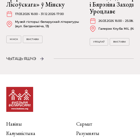
Лісоўскага» ў Мінску
і Бярэзіна Заходня
Уроцлаве
17.03.2026 16:00 - 31.12.2026 17:00
26.03.2026 16:00 - 25.08.202
Музей гісторыі беларускай літаратуры
(вул. Багдановіча, 13)
Галерэя Клуба MiL (Kościu
МІНСК
ВЫСТАВЫ
УРОЦЛАЎ
ВЫСТАВЫ
ЧЫТАЦЬ ЯШЧЭ
Навіны
Сармат
Калумністыка
Разумняты