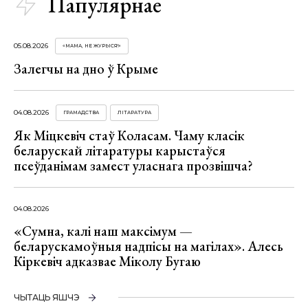
Папулярнае
05.08.2026
«МАМА, НЕ ЖУРЫСЯ!»
Залегчы на дно ў Крыме
04.08.2026
ГРАМАДСТВА
ЛІТАРАТУРА
Як Міцкевіч стаў Коласам. Чаму класік
беларускай літаратуры карыстаўся
псеўданімам замест уласнага прозвішча?
04.08.2026
«Сумна, калі наш максімум —
беларускамоўныя надпісы на магілах». Алесь
Кіркевіч адказвае Міколу Бугаю
ЧЫТАЦЬ ЯШЧЭ