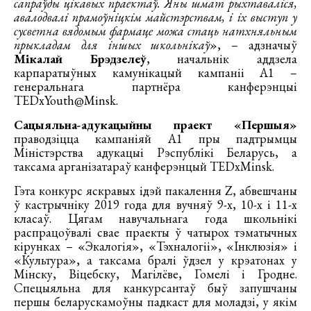
сапраўды цікавых праектаў. Яны шмат рыхтаваліся,
авалодвалі прамоўніцкім майстэрствам, і іх выступ у
сусветна вядомым фармаце можа стаць натхняльным
прыкладам для іншых школьнікаў
», – адзначыў
Мікалай Брэдзелеў
, начальнік аддзела
карпаратыўных камунікацый кампаніі А1 –
генеральнага партнёра канферэнцыі
TEDxYouth@Minsk.
Сацыяльна-адукацыйны праект
«Першыя»
праводзіцца кампаніяй А1 пры падтрымцы
Міністэрства адукацыі Рэспублікі Беларусь, а
таксама арганізатараў канферэнцый TEDxMinsk.
Гэта конкурс яскравых ідэй пакалення Z, абвешчаны
ў кастрычніку 2019 года для вучняў 9-х, 10-х і 11-х
класаў. Цягам навучальнага года школьнікі
распрацоўвалі свае праекты ў чатырох тэматычных
кірунках – «Экалогія», «Тэхналогіі», «Інклюзія» і
«Культура», а таксама бралі ўдзел у крэатонах у
Мінску, Віцебску, Магілёве, Гомелі і Гродне.
Спецыяльна для канкурсантаў быў запушчаны
першы беларускамоўны падкаст для моладзі, у якім