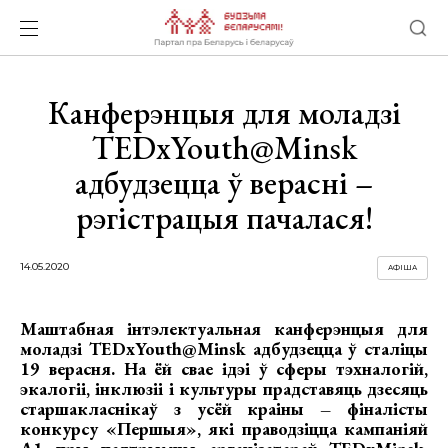
Канферэнцыя для моладзі
TEDxYouth@Minsk
адбудзецца ў верасні –
рэгістрацыя пачалася!
14.05.2020
АФІША
Маштабная інтэлектуальная канферэнцыя для
моладзі
TEDxYouth
@
Minsk
адбудзецца ў сталіцы
19 верасня. На ёй свае ідэі ў сферы тэхналогій,
экалогіі, інклюзіі і культуры прадставяць дзесяць
старшакласнікаў з усёй краіны – фіналісты
конкурсу «Першыя», які праводзіцца кампаніяй