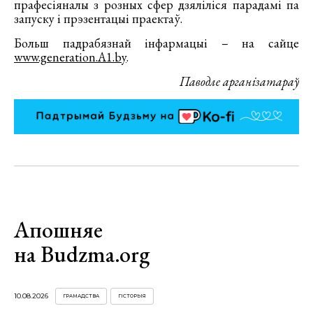
прафесіяналы з розных сфер дзяліліся парадамі па
запуску і прэзентацыі праектаў.
Больш падрабязнай інфармацыі – на сайце
www.generation.A1.by
.
Паводле арганізатараў
Апошняе
на Budzma.org
10.08.2026
ГРАМАДСТВА
ГІСТОРЫЯ