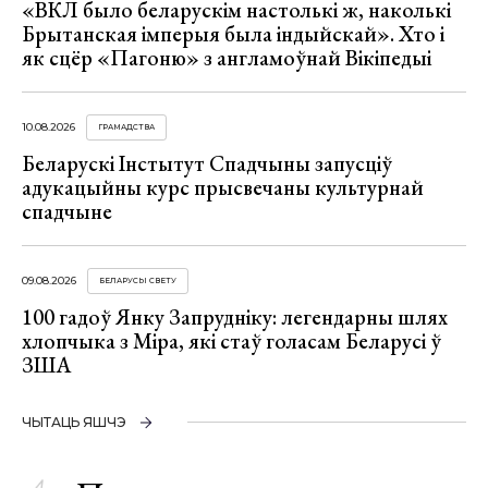
«ВКЛ было беларускім настолькі ж, наколькі
Брытанская імперыя была індыйскай». Хто і
як сцёр «Пагоню» з англамоўнай Вікіпедыі
10.08.2026
ГРАМАДСТВА
Беларускі Інстытут Спадчыны запусціў
адукацыйны курс прысвечаны культурнай
спадчыне
09.08.2026
БЕЛАРУСЫ СВЕТУ
100 гадоў Янку Запрудніку: легендарны шлях
хлопчыка з Міра, які стаў голасам Беларусі ў
ЗША
ЧЫТАЦЬ ЯШЧЭ