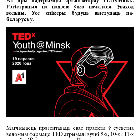
А1 пры падтрымцы арганізатараў
TEDxMinsk
.
Рэгістрацыя
на падзею ўжо пачалася.
Уваход
вольны. Усе спікеры будуць выступаць па-
беларуску.
Магчымасць прэзентаваць свае праекты ў сусветна
вядомым фармаце TED атрымалі вучні 9-х, 10-х і 11-х