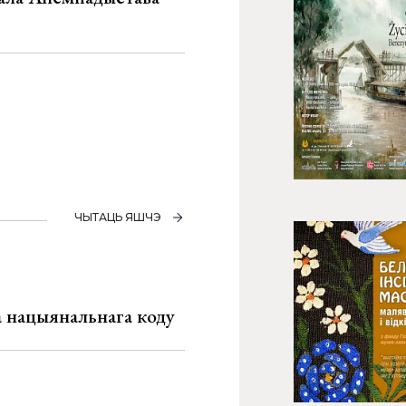
ЧЫТАЦЬ ЯШЧЭ
га нацыянальнага коду