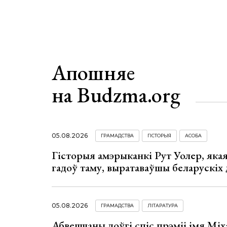
Апошняе
на Budzma.org
05.08.2026
ГРАМАДСТВА
ГІСТОРЫЯ
АСОБА
Гісторыя амэрыканкі Рут Уолер, яка
гадоў таму, выратаваўшы беларускіх
05.08.2026
ГРАМАДСТВА
ЛІТАРАТУРА
Абвешчаны доўгі спіс прэміі імя Мі