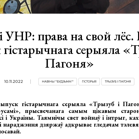
 УНР: права на свой лёс
 гістарычнага серыяла «Т
Пагоня»
10.11.2022
НАВІНЫ "БУДЗЬМА!"
ГІСТОРЫЯ
ТРЫЗУБ І ПАГОНЯ
ыпуск гістарычнага серыяла «Трызуб і Пагон
русамі», прысвечанага самым цікавым старо
сі і Украіны. Таямнічы свет войнаў і інтрыг, ка
і і нараджэння дзяржаў адкрывае гледачам тэлевя
осавай.