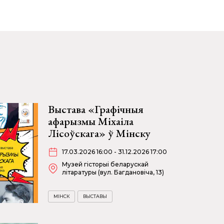
Выстава «Графічныя
афарызмы Міхаіла
Лісоўскага» ў Мінску
17.03.2026 16:00 - 31.12.2026 17:00
Музей гісторыі беларускай
літаратуры (вул. Багдановіча, 13)
МІНСК
ВЫСТАВЫ