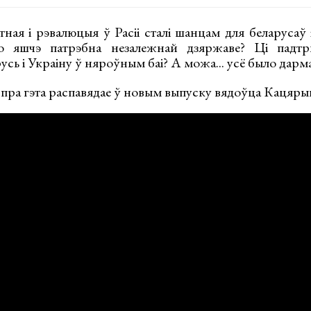
ая і рэвалюцыя ў Расіі сталі шанцам для беларусаў і
то яшчэ патрэбна незалежнай дзяржаве? Ці падтр
сь і Украіну ў няроўным баі? А можа... усё было дарм
 пра гэта распавядае ў новым выпуску вядоўца Кацяры