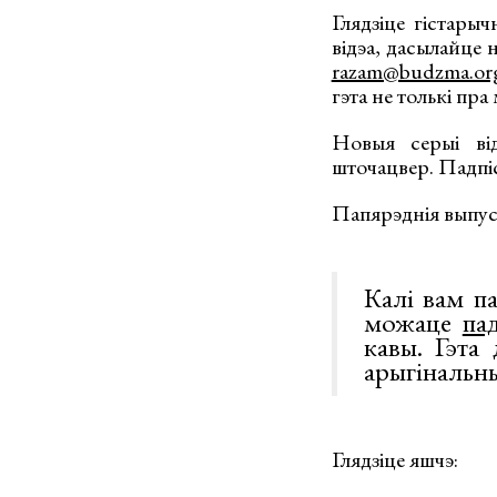
Глядзіце гістары
відэа, дасылайце 
razam@budzma.or
гэта не толькі пра
Новыя серыі ві
шточацвер. Падпі
Папярэднія выпуск
Калі вам п
можаце
па
кавы. Гэта
арыгінальн
Глядзіце яшчэ: