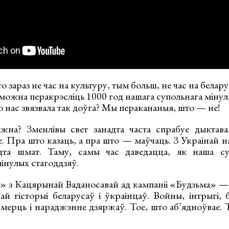
 зараз не час на культуру, тым больш, не час на белар
і можна перакрэсліць 1000 год нашага супольнага мінул
то нас звязвала так доўга? Мы перакананыя, што — не!
жна? Зменлівы свет занадта часта спрабуе дыктава
е. Пра што казаць, а пра што — маўчаць. З Украінай 
адта шмат. Таму, самы час даведацца, як наша су
інулых стагоддзяў.
» з Кацярынай Ваданосавай ад кампаніі «Будзьма» — 
й гісторыі беларусаў і ўкраінцаў. Войны, інтрыгі, б
мерць і нараджэнне дзяржаў. Тое, што аб’ядноўвае. Т