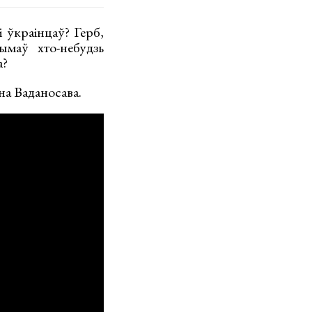
 ўкраінцаў? Герб,
ымаў хто-небудзь
а?
на Ваданосава.