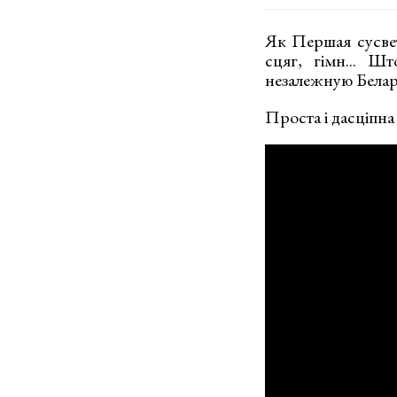
Як Першая сусветн
сцяг, гімн... Ш
незалежную Белару
Проста і дасціпна