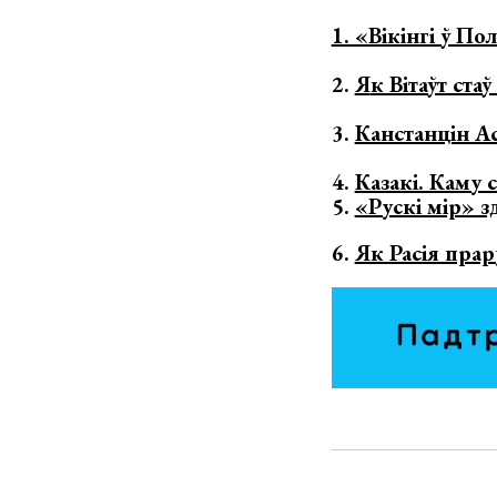
1. «Вікінгі ў По
2.
Я
к Вітаўт ст
3.
Канстанцін А
4.
Казакі. Каму 
5.
«Рускі мір» з
6.
Як Расія пра