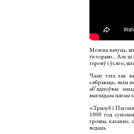
Можна пачуць, што
гісторыю... Але ц
герояў і ўсяго, ш
Чаму гэта так ва
сябраваць, якім н
аб’ядноўвае зан
выглядала цягам м
«Трызуб і Пагоня
1000 год супольна
грошы, каханне, с
ведаць.