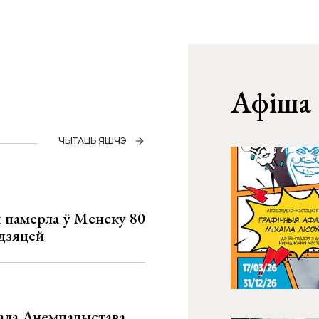
Афіша
ЧЫТАЦЬ ЯШЧЭ
я памерла ў Менску 80
 дзяцей
хала Анемпадыстава