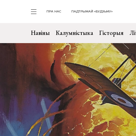
ПРА НАС
ПАДТРЫМАЙ «БУДЗЬМУ»
Навіны
Калумністыка
Гісторыя
Лі