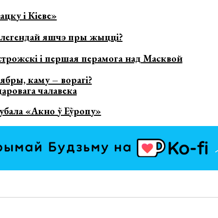
лацку і Кіеве»
аў легендай яшчэ пры жыцці?
строжскі і першая перамога над Масквой
сябры, каму – ворагі?
даровага чалавека
рубала «Акно ў Еўропу»