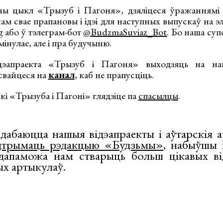
чны цыкл «Трызуб і Пагоня», дзяліцеся ўражаннямі
нам свае прапановы і ідэі для наступных выпускаў на
g
або ў тэлеграм-бот
@BudzmaSuviaz_Bot
. Бо наша су
 мінулае, але і пра будучыню.
дэапраекта «Трызуб і Пагоня» выходзяць на на
свайцеся на
канал
, каб не прапусціць.
і «Трызуба і Пагоні» глядзіце па
спасылцы
.
адабаюцца нашыя відэапраекты і аўтарскія 
дтрымаць рэдакцыю «Будзьмы»
, набыўшы 
 дапаможа нам стварыць больш цікавых ві
ых артыкулаў.