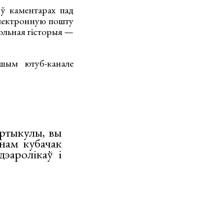
 ў каментарах пад
 электронную пошту
польная гісторыя —
шым ютуб-канале
артыкулы, вы
нам кубачак
дэаролікаў і