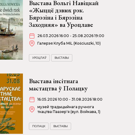
Выстава Вольгі Навіцкай
«Жыццё дзвюх рэк.
Бярэзіна і Бярэзіна
Заходняя» ва Уроцлаве
26.03.2026 16:00 - 25.08.2026 19:00
Галерэя Клуба MiL (Kościuszki, 10)
УРОЦЛАЎ
ВЫСТАВЫ
Выстава інсітнага
мастацтва ў Полацку
16.05.2026 10:00 - 31.08.2026 18:00
музей традыцыйнага ручнога
ткацтва Паазер'я (вул. Войкава, 1)
ПОЛАЦК
ВЫСТАВЫ