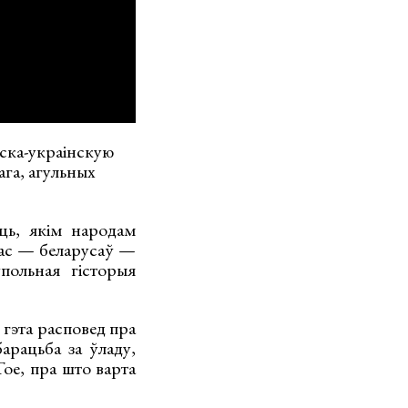
уска-украінскую
ага, агульных
ць, якім народам
нас — беларусаў —
польная гісторыя
гэта расповед пра
арацьба за ўладу,
ое, пра што варта