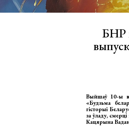
БНР і
выпуск
Выйшаў 10-ы в
«Будзьма бела
гісторыі Белару
за ўладу, смерц
Кацярына Вадан