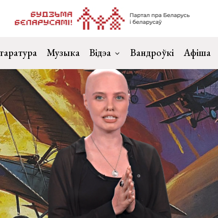
таратура
Музыка
Відэа
Вандроўкі
Афіша