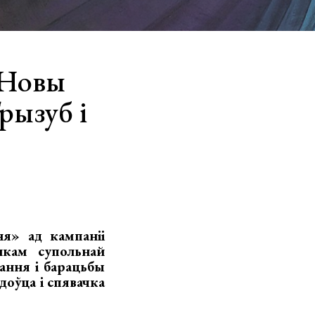
. Новы
рызуб і
я» ад кампаніі
нкам супольнай
хання і барацьбы
доўца і спявачка