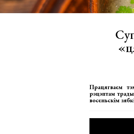
Суп
«ц
Працягваем тэ
рэцэптам трады
восеньскім зябк