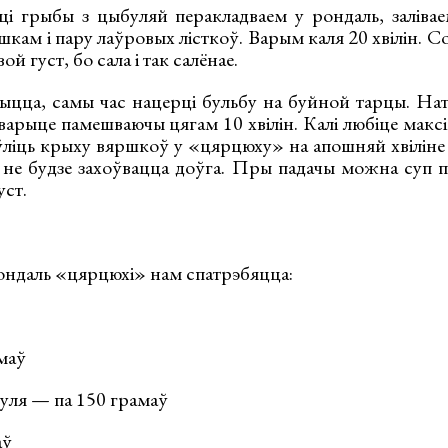
ці грыбы з цыбуляй перакладваем у рондаль, заліва
кам і пару лаўровых лісткоў. Варым каля 20 хвілін. Со
й густ, бо сала і так салёнае.
ыцца, самы час нацерці бульбу на буйной тарцы. На
 варыце памешваючы цягам 10 хвілін. Калі любіце макс
ўліць крыху вяршкоў у «цярцюху» на апошняй хвіліне 
а не будзе захоўвацца доўга. Пры падачы можна суп п
уст.
ондаль «цярцюхі» нам спатрэбяцца:
маў
буля — па 150 грамаў
аў