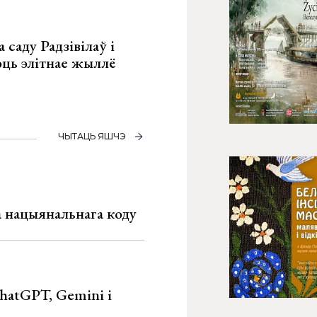
 саду Радзівілаў і
юць элітнае жыллё
ЧЫТАЦЬ ЯШЧЭ
га нацыянальнага коду
hatGPT, Gemini і