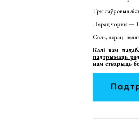
Тры лаўровыя ліст
Перац чорны — 1
Соль, перац і зел
Калі вам падаб
падтрымаць рэ
нам стварыць бо