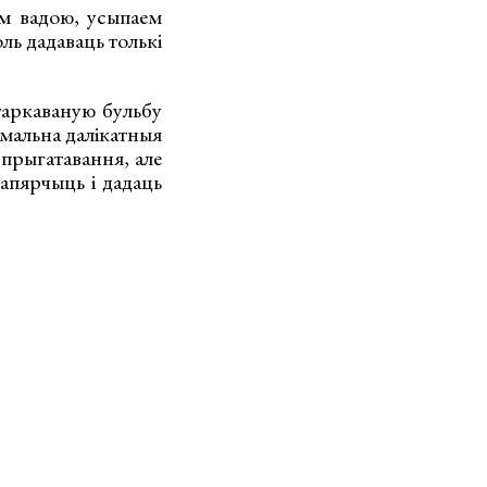
ем вадою, усыпаем
ль дадаваць толькі
таркаваную бульбу
імальна далікатныя
прыгатавання, але
апярчыць і дадаць