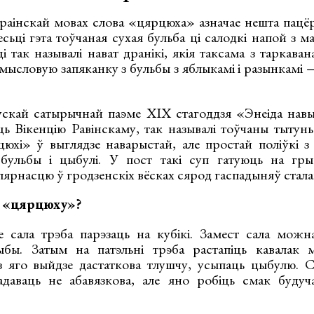
краінскай мовах слова «цярцюха» азначае нешта пацёр
есьці гэта тоўчаная сухая бульба ці салодкі напой з 
ці так называлі нават дранікі, якія таксама з таркава
мысловую запяканку з бульбы з яблыкамі і разынкамі 
скай сатырычнай паэме XIX стагоддзя «Энеіда навы
ь Вікенцію Равінскаму, так называлі тоўчаны тытун
юхі» ў выглядзе наварыстай, але простай поліўкі з
 бульбы і цыбулі. У пост такі суп гатуюць на гры
ярнасцю ў гродзенскіх вёсках сярод гаспадыняў сталаг
 «цярцюху»?
 сала трэба парэзаць на кубікі. Замест сала можн
ыбы. Затым на патэльні трэба растапіць кавалак 
 з яго выйдзе дастаткова тлушчу, усыпаць цыбулю.
адаваць не абавязкова, але яно робіць смак будуч