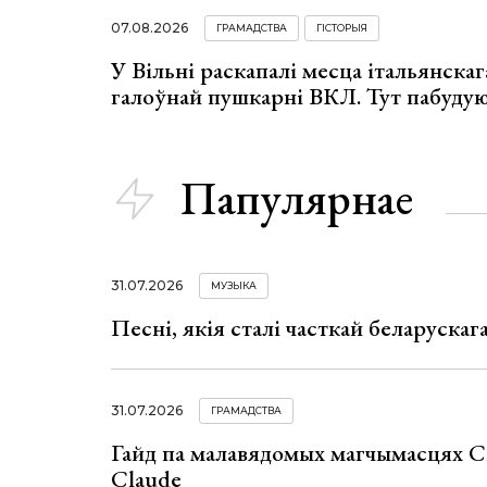
07.08.2026
ГРАМАДСТВА
ГІСТОРЫЯ
У Вільні раскапалі месца італьянскага
галоўнай пушкарні ВКЛ. Тут пабуду
Папулярнае
31.07.2026
МУЗЫКА
Песні, якія сталі часткай беларуска
31.07.2026
ГРАМАДСТВА
Гайд па малавядомых магчымасцях C
Claude