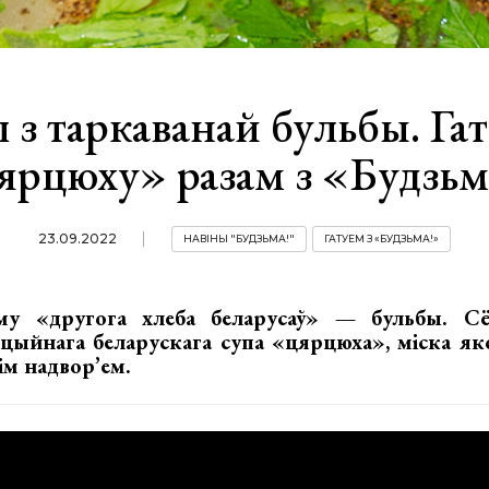
 з таркаванай бульбы. Га
ярцюху» разам з «Будзьм
23.09.2022
НАВІНЫ "БУДЗЬМА!"
ГАТУЕМ З «БУДЗЬМА!»
му «другога хлеба беларусаў» — бульбы. Сё
цыйнага беларускага супа «цярцюха», міска яко
ім надвор’ем.