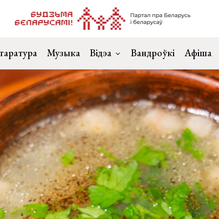
таратура
Музыка
Відэа
Вандроўкі
Афіша