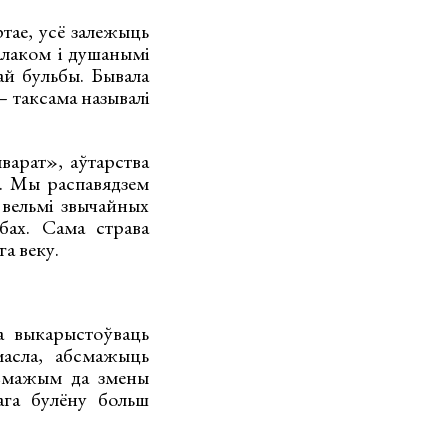
тае, усё залежыць
малаком і душанымі
най бульбы. Бывала
— таксама называлі
варат», аўтарства
ь. Мы распавядзем
 вельмі звычайных
бах. Сама страва
а веку.
а выкарыстоўваць
масла, абсмажыць
 Смажым да змены
ага булёну больш