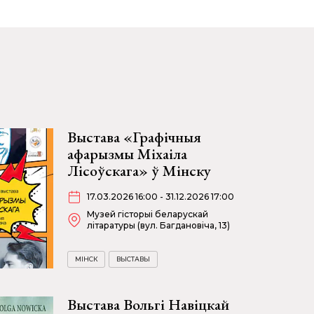
Выстава «Графічныя
афарызмы Міхаіла
Лісоўскага» ў Мінску
17.03.2026 16:00 - 31.12.2026 17:00
Музей гісторыі беларускай
літаратуры (вул. Багдановіча, 13)
МІНСК
ВЫСТАВЫ
Выстава Вольгі Навіцкай