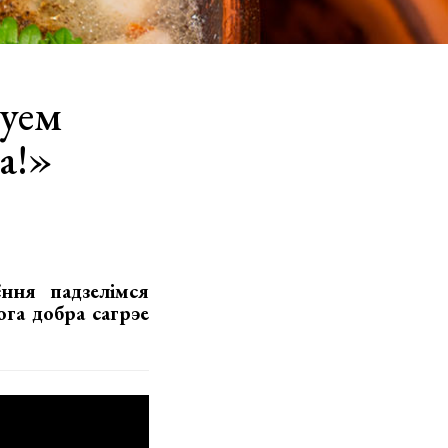
туем
а!»
ння падзелімся
га добра сагрэе