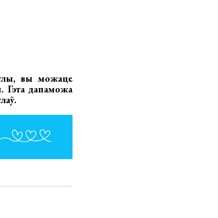
улы, вы можаце
. Гэта дапаможа
лаў.