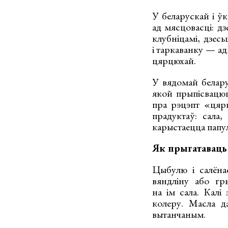
У беларускай і ў
ад мясцовасці: дз
клубніцамі, дзесь
і таркаванку — ад
цярцюхай.
У вядомай белару
якой прыпісвацюц
пра рэцэпт «цярц
прадуктаў: сала,
карыстаецца папул
Як прыгатаваць
Цыбулю і салёнае
вяндліну або гр
на ім сала. Калі
колеру. Масла д
вытанчаным.