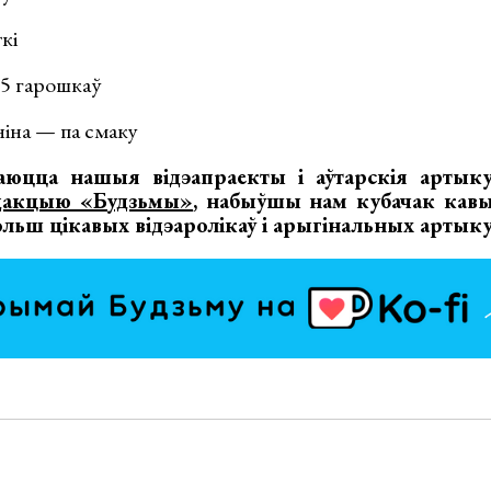
кі
5 гарошкаў
яніна — па смаку
аюцца нашыя відэапраекты і аўтарскія артык
дакцыю «Будзьмы»
, набыўшы нам кубачак кавы
льш цікавых відэаролікаў і арыгінальных артыку