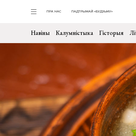
ПРА НАС
ПАДТРЫМАЙ «БУДЗЬМУ»
Навіны
Калумністыка
Гісторыя
Лі