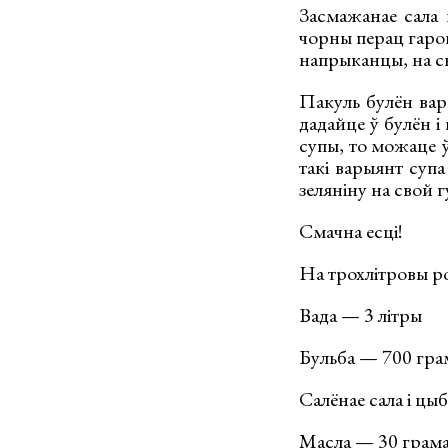
Засмажанае сала 
чорны перац гарош
напрыканцы, на сво
Пакуль булён вар
дадайце ў булён і
супы, то можаце 
такі варыянт суп
зеляніну на свой г
Смачна есці!
На трохлітровы р
Вада — 3 літры
Бульба — 700 гра
Салёнае сала і цы
Масла — 30 грам