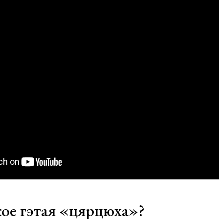
ое гэтая «цярцюха»?