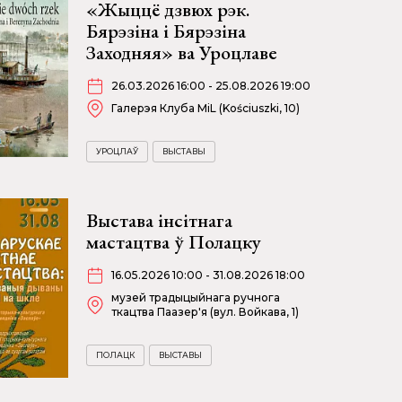
«Жыццё дзвюх рэк.
Бярэзіна і Бярэзіна
Заходняя» ва Уроцлаве
26.03.2026 16:00 - 25.08.2026 19:00
Галерэя Клуба MiL (Kościuszki, 10)
УРОЦЛАЎ
ВЫСТАВЫ
Выстава інсітнага
мастацтва ў Полацку
16.05.2026 10:00 - 31.08.2026 18:00
музей традыцыйнага ручнога
ткацтва Паазер'я (вул. Войкава, 1)
ПОЛАЦК
ВЫСТАВЫ