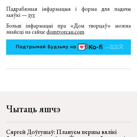
Падрабязная інфармацыя і форма для падачы
заяўкі —
тут
Больш інфармацыі пра «Дом творцаў» можна
знайсці на сайце
domtvorcau.com
Чытаць яшчэ
Сяргей Доўгушаў: Плануем першы вялікі