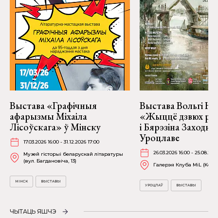
Выстава «Графічныя
Выстава Вольгі На
афарызмы Міхаіла
«Жыццё дзвюх рэк
Лісоўскага» ў Мінску
і Бярэзіна Заходня
Уроцлаве
17.03.2026 16:00 - 31.12.2026 17:00
26.03.2026 16:00 - 25.08.202
Музей гісторыі беларускай літаратуры
(вул. Багдановіча, 13)
Галерэя Клуба MiL (Kościu
МІНСК
ВЫСТАВЫ
УРОЦЛАЎ
ВЫСТАВЫ
ЧЫТАЦЬ ЯШЧЭ