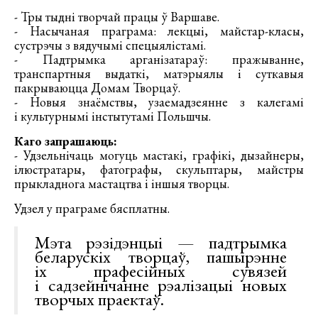
- Тры тыдні творчай працы ў Варшаве.
- Насычаная праграма: лекцыі, майстар-класы,
сустрэчы з вядучымі спецыялістамі.
- Падтрымка арганізатараў: пражыванне,
транспартныя выдаткі, матэрыялы і суткавыя
пакрываюцца Домам Творцаў.
- Новыя знаёмствы, узаемадзеянне з калегамі
і культурнымі інстытутамі Польшчы.
Каго запрашаюць:
- Удзельнічаць могуць мастакі, графікі, дызайнеры,
ілюстратары, фатографы, скульптары, майстры
прыкладнога мастацтва і іншыя творцы.
Удзел у праграме бясплатны.
Мэта рэзідэнцыі — падтрымка
беларускіх творцаў, пашырэнне
іх прафесійных сувязей
і садзейнічанне рэалізацыі новых
творчых праектаў.