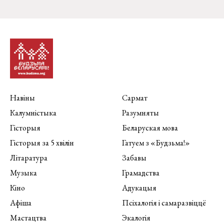
Навіны
Сармат
Калумністыка
Разумняты
Гісторыя
Беларуская мова
Гісторыя за 5 хвілін
Гатуем з «Будзьма!»
Літаратура
Забавы
Музыка
Грамадства
Кіно
Адукацыя
Афіша
Псіхалогія і самаразвіццё
Мастацтва
Экалогія