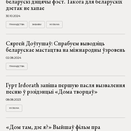
беларускі дзіцячы фэст. Такога для беларускіх
дзетак не хапае
30.10.2024
ГРАМАДСТВА
ЗАБАВЫ
МУЗЫКА
Сяргей Доўгушаў: Спрабуем выводзіць
беларускае мастацтва на міжнародны ўзровень
02.08.2024
ГРАМАДСТВА
Гурт Irdorath запіша першую пасля вызвалення
песню ў рэзідэнцыі «Дома творцаў»
08.08.2023
МУЗЫКА
«Дом там, дзе я?» Выйшаў фільм пра