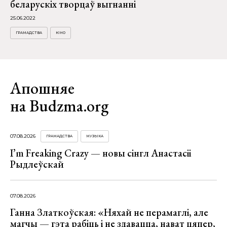
беларускіх творцаў выгнанні
25.06.2022
ГРАМАДСТВА
КІНО
Апошняе
на Budzma.org
07.08.2026
ГРАМАДСТВА
МУЗЫКА
I’m Freaking Crazy — новы сінгл Анастасіі
Рыдлеўскай
07.08.2026
Ганна Златкоўская: «Няхай не перамаглі, але
магчы — гэта рабіць і не здавацца, нават цяпер,