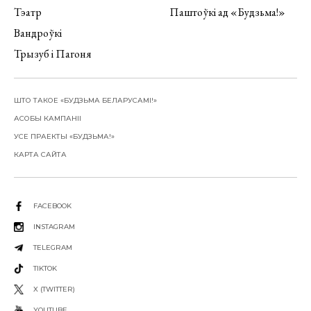
Тэатр
Паштоўкі ад «Будзьма!»
Вандроўкі
Трызуб і Пагоня
ШТО ТАКОЕ «БУДЗЬМА БЕЛАРУСАМІ!»
АСОБЫ КАМПАНІІ
УСЕ ПРАЕКТЫ «БУДЗЬМА!»
КАРТА САЙТА
FACEBOOK
INSTAGRAM
TELEGRAM
TIKTOK
X (TWITTER)
YOUTUBE