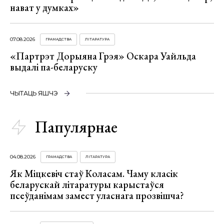
нават у думках»
07.08.2026
ГРАМАДСТВА
ЛІТАРАТУРА
«Партрэт Дорыяна Грэя» Оскара Уайльда
выдалі па-беларуску
ЧЫТАЦЬ ЯШЧЭ
Папулярнае
04.08.2026
ГРАМАДСТВА
ЛІТАРАТУРА
Як Міцкевіч стаў Коласам. Чаму класік
беларускай літаратуры карыстаўся
псеўданімам замест уласнага прозвішча?