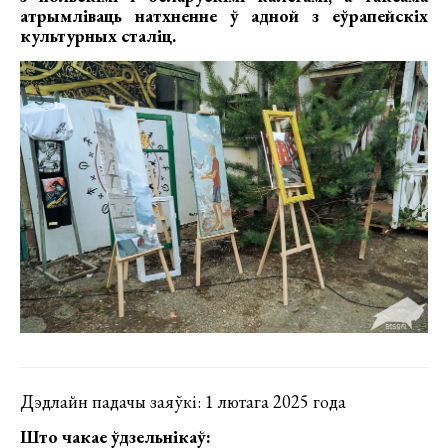
атрымліваць натхненне ў адной з еўрапейскіх
культурных сталіц.
Дэдлайн падачы заяўкі: 1 лютага 2025 года
Што чакае ўдзельнікаў: