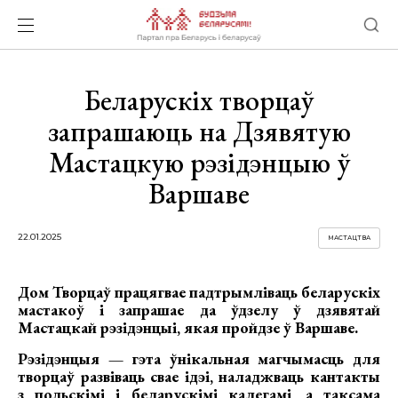
Беларускіх творцаў
запрашаюць на Дзявятую
Мастацкую рэзідэнцыю ў
Варшаве
22.01.2025
МАСТАЦТВА
Дом Творцаў працягвае падтрымліваць беларускіх
мастакоў і запрашае да ўдзелу ў дзявятай
Мастацкай рэзідэнцыі, якая пройдзе ў Варшаве.
Рэзідэнцыя — гэта ўнікальная магчымасць для
творцаў развіваць свае ідэі, наладжваць кантакты
з польскімі і беларускімі калегамі, а таксама