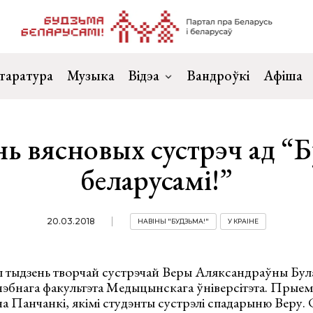
таратура
Музыка
Відэа
Вандроўкі
Афіша
ь вясновых сустрэч ад “
беларусамі!”
20.03.2018
НАВІНЫ "БУДЗЬМА!"
У КРАІНЕ
ы тыдзень творчай сустрэчай Веры Аляксандраўны Була
ячэбнага факультэта Медыцынскага ўніверсітэта. Прые
а Панчанкі, якімі студэнты сустрэлі спадарыню Веру.