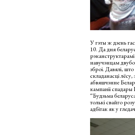
У гэты ж дзень г
10. Да дня белару
рэканструктарамі
навучэнцам двубой
зброі. Давялі, што
складанасці лёсу,
абвяшчэнне Белару
кампаніі спадары 
“Будзьма беларуса
толькі свайго розу
адбітак як у гледа