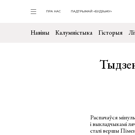
ПРА НАС
ПАДТРЫМАЙ «БУДЗЬМУ»
Навіны
Калумністыка
Гісторыя
Лі
Тыдзен
Распачаўся мінул
і выкладчыкамі л
сталі вершы Пімен