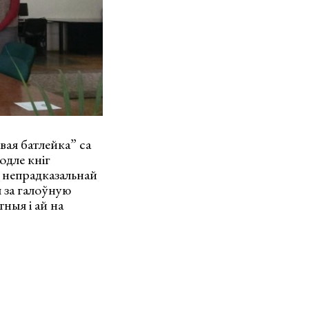
авая батлейка” са
одле кніг
з непрадказальнай
 за галоўную
тныя і ай на