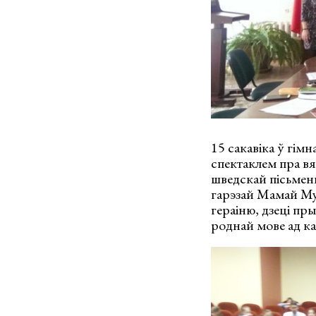
15 сакавіка ў гімн
спектаклем пра вя
шведскай пісьменн
гарэзай Мамай Му 
гераіню, дзеці пры
роднай мове ад ка