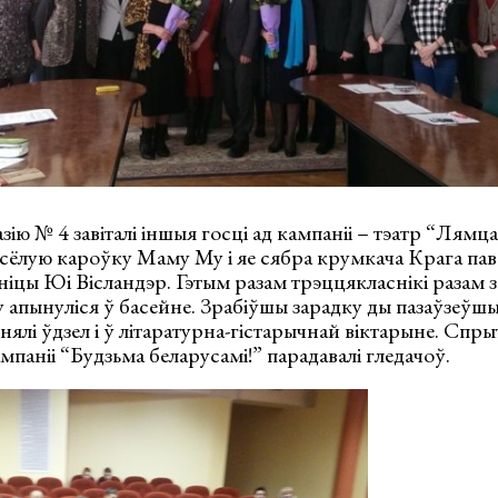
азію № 4 завіталі іншыя госці ад кампаніі – тэатр “Лямц
сёлую кароўку Маму Му і яе сябра крумкача Крага пав
іцы Юі Вісландэр. Гэтым разам трэццякласнікі разам 
апынуліся ў басейне. Зрабіўшы зарадку ды пазаўзеўшы
нялі ўдзел і ў літаратурна-гістарычнай віктарыне. Спры
мпаніі “Будзьма беларусамі!” парадавалі гледачоў.