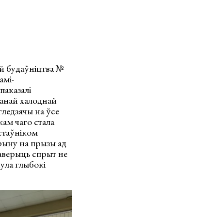
й будаўніцтва №
амі-
аказалі
ванай халоднай
гледзячы на ўсе
кам чаго стала
стаўніком
рыну на прызы ад
раверыць спрыт не
нула глыбокі