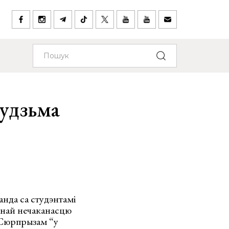
Будзьма
нда са студэнтамі
мнай нечаканасцю
 Сюрпрызам “у