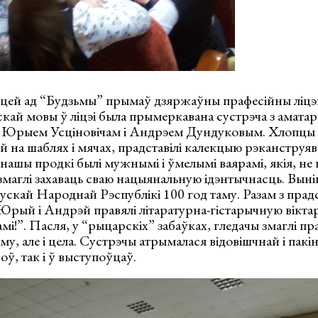
асцей ад “Будзьмы” прымаў дзяржаўны прафесійны ліцэ
скай мовы ў ліцэі была прымеркавана сустрэча з аматар
 Юрыем Усціновічам і Андрэем Дундуковым. Хлопцы п
 на шаблях і мячах, прадставілі калекцыю рэканструя
 нашы продкі былі мужнымі і ўмелымі ваярамі, якія, не 
 змаглі захаваць сваю нацыянальную ідэнтычнасць. Выні
скай Народнай Рэспублікі 100 год таму. Разам з прад
Юрый і Андрэй правялі літаратурна-гістарычную вікта
мі!”. Пасля, у “рыцарскіх” забаўках, гледачы змаглі п
му, але і цела. Сустрэчы атрымалася відовішчнай і пакі
чоў, так і ў выступоўцаў.