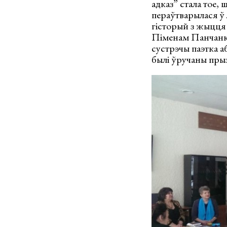
адказ” стала тое, 
пераўтварылася ў 
гісторый з жыцця 
Піменам Панчанка
сустрэчы паэтка а
былі ўручаны прыз