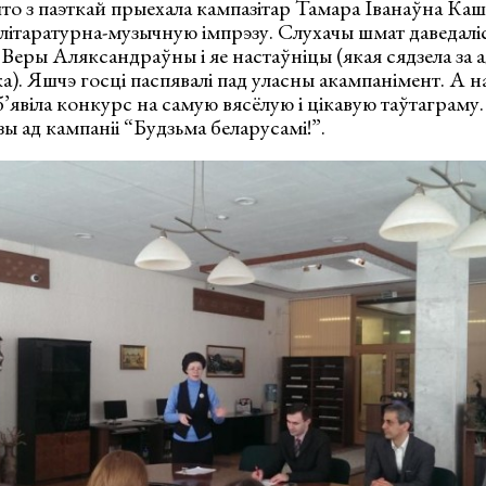
што з паэткай прыехала кампазітар Тамара Іванаўна Кашч
літаратурна-музычную імпрэзу. Слухачы шмат даведалі
Веры Аляксандраўны і яе настаўніцы (якая сядзела за 
). Яшчэ госці паспявалі пад уласны акампанімент. А 
б’явіла конкурс на самую вясёлую і цікавую таўтагра
ы ад кампаніі “Будзьма беларусамі!”.