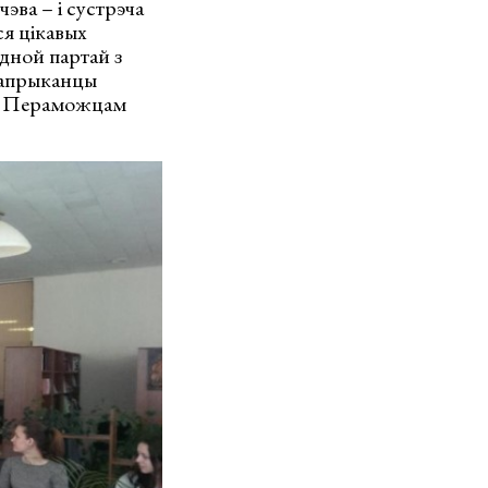
эва – і сустрэча
ся цікавых
адной партай з
напрыканцы
му. Пераможцам