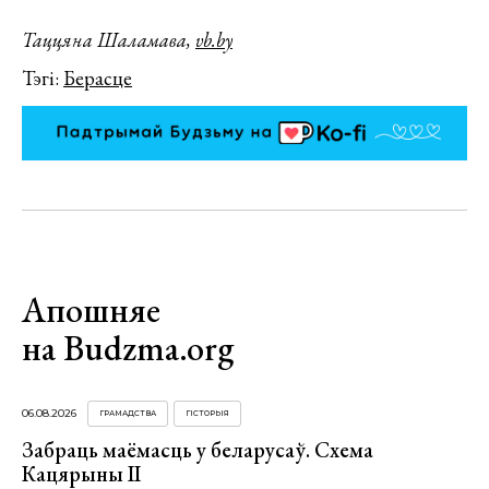
Таццяна Шаламава,
vb.by
Тэгі:
Берасце
Апошняе
на Budzma.org
06.08.2026
ГРАМАДСТВА
ГІСТОРЫЯ
Забраць маёмасць у беларусаў. Схема
Кацярыны ІІ