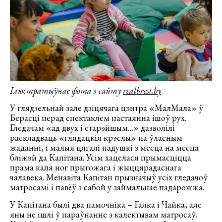
Ілюстратыўнае фота з сайту
realbrest.by
У глядзельнай зале дзіцячага цэнтра «МалМала» ў
Берасці перад спектаклем пастаянна ішоў рух.
Гледачам «ад двух і старэйшым…» дазволілі
раскладваць «глядацкія крэслы» па ўласным
жаданні, і малыя цягалі падушкі з месца на месца
бліжэй да Капітана. Усім хацелася прымасціцца
прама каля ног прыгожага і жыццярадаснага
чалавека. Менавіта Капітан прызначыў усіх гледачоў
матросамі і павёў з сабой у займальнае падарожжа.
У Капітана былі два памочніка – Галка і Чайка, але
яны не ішлі ў параўнанне з калектывам матросаў.