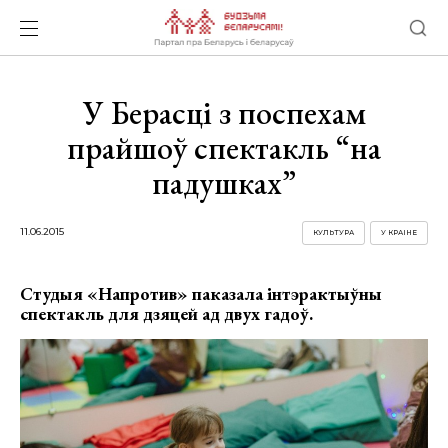
У Берасці з поспехам
прайшоў спектакль “на
падушках”
11.06.2015
КУЛЬТУРА
У КРАІНЕ
Студыя «Напротив» паказала інтэрактыўны
спектакль для дзяцей ад двух гадоў.