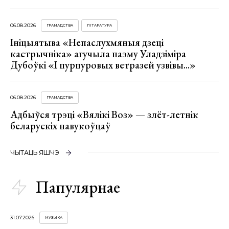
06.08.2026
ГРАМАДСТВА
ЛІТАРАТУРА
Ініцыятыва «Непаслухмяныя дзеці
кастрычніка» агучыла паэму Уладзіміра
Дубоўкі «І пурпуровых ветразей узвівы...»
06.08.2026
ГРАМАДСТВА
Адбыўся трэці «Вялікі Воз» — злёт-летнік
беларускіх навукоўцаў
ЧЫТАЦЬ ЯШЧЭ
Папулярнае
31.07.2026
МУЗЫКА