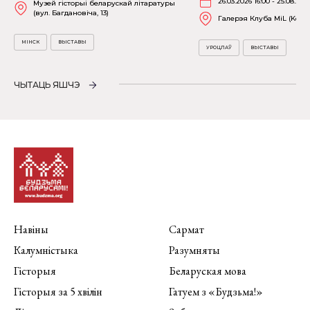
26.03.2026 16:00 - 25.08.202
Музей гісторыі беларускай літаратуры
(вул. Багдановіча, 13)
Галерэя Клуба MiL (Kościu
МІНСК
ВЫСТАВЫ
УРОЦЛАЎ
ВЫСТАВЫ
ЧЫТАЦЬ ЯШЧЭ
Навіны
Сармат
Калумністыка
Разумняты
Гісторыя
Беларуская мова
Гісторыя за 5 хвілін
Гатуем з «Будзьма!»