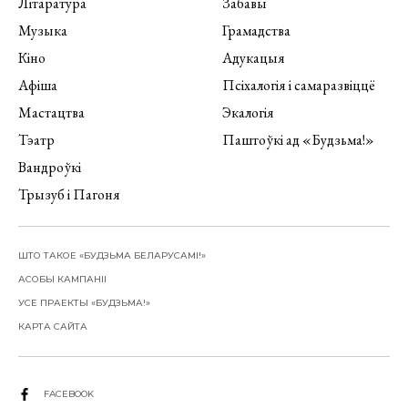
Літаратура
Забавы
Музыка
Грамадства
Кіно
Адукацыя
Афіша
Псіхалогія і самаразвіццё
Мастацтва
Экалогія
Тэатр
Паштоўкі ад «Будзьма!»
Вандроўкі
Трызуб і Пагоня
ШТО ТАКОЕ «БУДЗЬМА БЕЛАРУСАМІ!»
АСОБЫ КАМПАНІІ
УСЕ ПРАЕКТЫ «БУДЗЬМА!»
КАРТА САЙТА
FACEBOOK