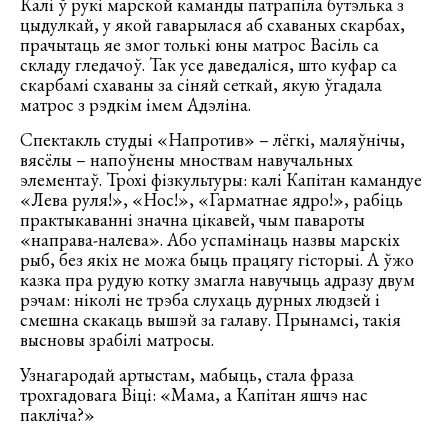
Калі ў рукі марской каманды патрапіла бутэлька з
цыдулкай, у якой гаварылася аб схаваных скарбах,
прачытаць яе змог толькі юны матрос Васіль са
складу гледачоў. Так усе даведаліся, што куфар са
скарбамі схаваны за сіняй сеткай, якую ўгадала
матрос з рэдкім імем Адэліна.
Спектакль студыі «Напротив» – лёгкі, маляўнічы,
вясёлы – напоўнены мноствам навучальных
элементаў. Трохі фізкультуры: калі Капітан камандуе
«Лева руля!», «Нос!», «Гарматнае ядро!», рабіць
практыкаванні значна цікавей, чым павароты
«направа-налева». Або успамінаць назвы марскіх
рыб, без якіх не можа быць працягу гісторыі. А ўжо
казка пра рудую котку змагла навучыць адразу двум
рэчам: ніколі не трэба слухаць дурных людзей і
смешна скакаць вышэй за галаву. Прынамсі, такія
высновы зрабілі матросы.
Узнагародай артыстам, мабыць, стала фраза
трохгадовага Віці: «Мама, а Капітан яшчэ нас
пакліча?»