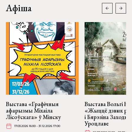
Афіша
Выстава «Графічныя
Выстава Вольгі На
афарызмы Міхаіла
«Жыццё дзвюх рэк
Лісоўскага» ў Мінску
і Бярэзіна Заходня
Уроцлаве
17.03.2026 16:00 - 31.12.2026 17:00