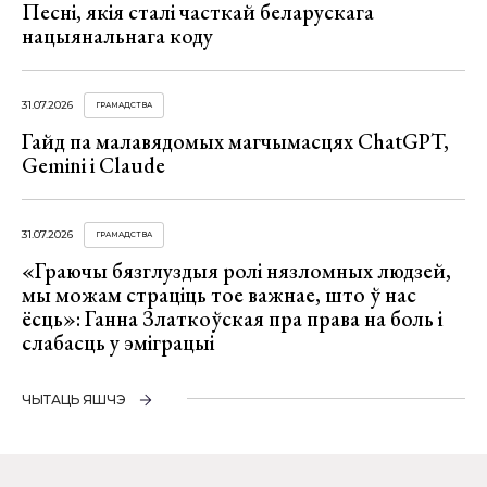
Песні, якія сталі часткай беларускага
нацыянальнага коду
31.07.2026
ГРАМАДСТВА
Гайд па малавядомых магчымасцях ChatGPT,
Gemini і Claude
31.07.2026
ГРАМАДСТВА
«Граючы бязглуздыя ролі нязломных людзей,
мы можам страціць тое важнае, што ў нас
ёсць»: Ганна Златкоўская пра права на боль і
слабасць у эміграцыі
ЧЫТАЦЬ ЯШЧЭ