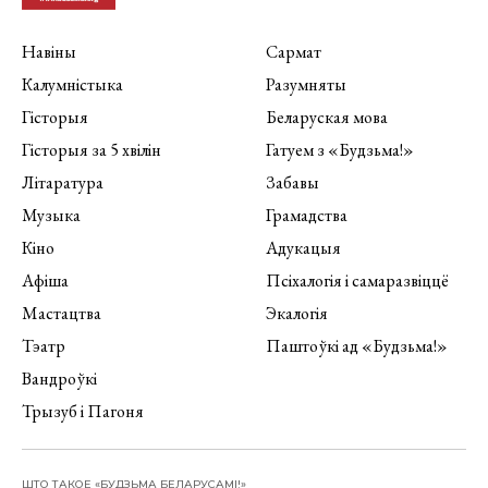
Навіны
Сармат
Калумністыка
Разумняты
Гісторыя
Беларуская мова
Гісторыя за 5 хвілін
Гатуем з «Будзьма!»
Літаратура
Забавы
Музыка
Грамадства
Кіно
Адукацыя
Афіша
Псіхалогія і самаразвіццё
Мастацтва
Экалогія
Тэатр
Паштоўкі ад «Будзьма!»
Вандроўкі
Трызуб і Пагоня
ШТО ТАКОЕ «БУДЗЬМА БЕЛАРУСАМІ!»