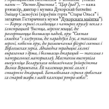
назвы — “Раство Хрыстова”, “Цар Ірад”)
, — кажа
рэжысёр, дыктар і музыка Дукорскай батлейкі
Зміцер Сасноўскі (кіраўнік гурта “Стары Ольса” і
загадчык Гістарычнага музея “
Дукорскага маёнтка
”).
—
Корпус скрыні складаецца з чатырох ярусаў: пекла з
ілюстрацыяй Чыстца, мірское жыццё, дзе
разгортваецца большасць падзей, ярус “Святая
сямейка” з хлеўчуком, дзе нарадзіўся Ісус, а таксама
верхні, нябесны ярус, дзе размешчаныя фігуркі святых і
Віфлеемская зорка. Адпаведна традыцыі лялькі
выразаныя з дрэва, і большасць дэкарацый — таксама з
натуральных матэрыялаў. Мастаком выступіла
выпускніца Беларускага педагагічнага ўніверсітэта
Вольга Верашчака. Ёй належыць роспіс лялек і
стварэнне дэкарацый. Батлейкавая скрыня зробленая
са старой шафы з маёй калекцыі рэтра-мэблі”
.