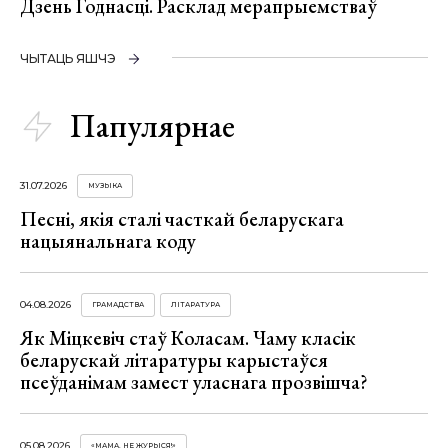
Дзень Годнасці. Расклад мерапрыемстваў
ЧЫТАЦЬ ЯШЧЭ
Папулярнае
31.07.2026
МУЗЫКА
Песні, якія сталі часткай беларускага
нацыянальнага коду
04.08.2026
ГРАМАДСТВА
ЛІТАРАТУРА
Як Міцкевіч стаў Коласам. Чаму класік
беларускай літаратуры карыстаўся
псеўданімам замест уласнага прозвішча?
05.08.2026
«МАМА, НЕ ЖУРЫСЯ!»