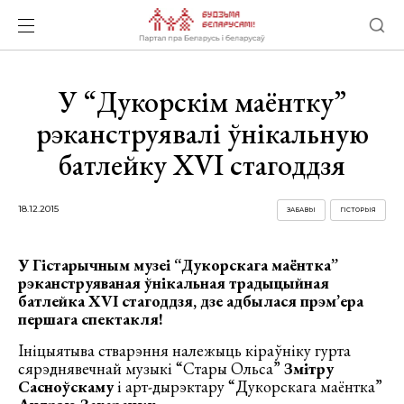
У “Дукорскім маёнтку”
рэканструявалі ўнікальную
батлейку XVI стагоддзя
18.12.2015
ЗАБАВЫ
ГІСТОРЫЯ
У Гістарычным музеі “Дукорскага маёнтка”
рэканструяваная ўнікальная традыцыйная
батлейка XVI стагоддзя, дзе адбылася прэм’ера
першага спектакля!
Ініцыятыва стварэння належыць кіраўніку гурта
сярэднявечнай музыкі “Стары Ольса”
Змітру
Сасноўскаму
і арт-дырэктару “Дукорскага маёнтка”