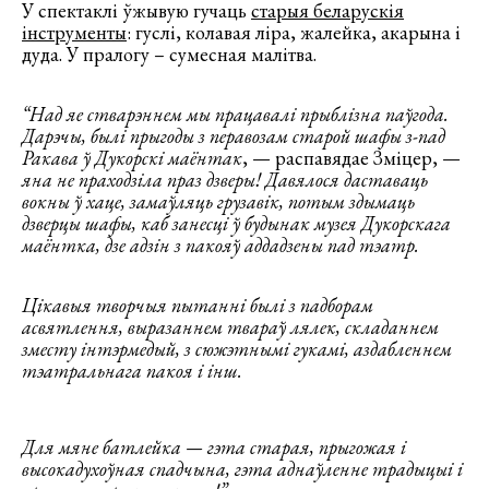
У спектаклі ўжывую гучаць
старыя беларускія
інструменты
: гуслі, колавая ліра, жалейка, акарына і
дуда. У пралогу – сумесная малітва.
“Над яе стварэннем мы працавалі прыблізна паўгода.
Дарэчы, былі прыгоды з перавозам старой шафы з-пад
Ракава ў Дукорскі маёнтак
, — распавядае Зміцер, —
яна не праходзіла праз дзверы! Давялося даставаць
вокны ў хаце, замаўляць грузавік, потым здымаць
дзверцы шафы, каб занесці ў будынак музея Дукорскага
маёнтка, дзе адзін з пакояў аддадзены пад тэатр.
Цікавыя творчыя пытанні былі з падборам
асвятлення, выразаннем твараў лялек, складаннем
зместу інтэрмедый, з сюжэтнымі гукамі, аздабленнем
тэатральнага пакоя і інш.
Для мяне батлейка — гэта старая, прыгожая і
высокадухоўная спадчына, гэта аднаўленне традыцыі і