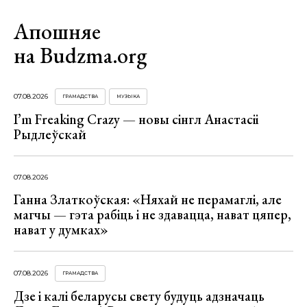
Апошняе
на Budzma.org
07.08.2026
ГРАМАДСТВА
МУЗЫКА
I’m Freaking Crazy — новы сінгл Анастасіі
Рыдлеўскай
07.08.2026
Ганна Златкоўская: «Няхай не перамаглі, але
магчы — гэта рабіць і не здавацца, нават цяпер,
нават у думках»
07.08.2026
ГРАМАДСТВА
Дзе і калі беларусы свету будуць адзначаць