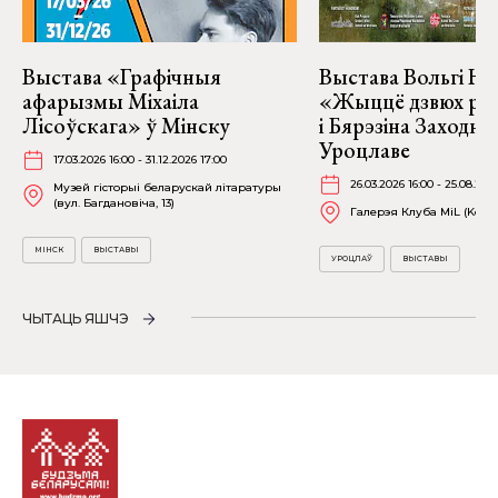
Выстава «Графічныя
Выстава Вольгі На
афарызмы Міхаіла
«Жыццё дзвюх рэк
Лісоўскага» ў Мінску
і Бярэзіна Заходня
Уроцлаве
17.03.2026 16:00 - 31.12.2026 17:00
26.03.2026 16:00 - 25.08.202
Музей гісторыі беларускай літаратуры
(вул. Багдановіча, 13)
Галерэя Клуба MiL (Kościu
МІНСК
ВЫСТАВЫ
УРОЦЛАЎ
ВЫСТАВЫ
ЧЫТАЦЬ ЯШЧЭ