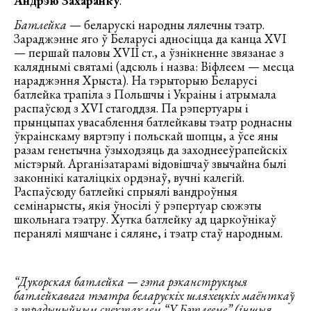
Андрэю Захаранку
.
Батлейка
— беларускі народны лялечны тэатр.
Зараджэнне яго ў Беларусі адносіцца да канца XVI
— першай паловы XVII ст., а ўзнікненне звязанае з
каляднымі святамі (адсюль і назва: Віфлеем — месца
нараджэння Хрыста). На тэрыторыю Беларусі
батлейка трапіла з Польшчы і Украіны і атрымала
распаўсюд з XVI стагоддзя. Па рэпертуары і
прынцыпах увасаблення батлейкавы тэатр роднасны
ўкраінскаму вяртэпу і польскай шопцы, а ўсе яны
разам генетычна ўзыходзяць да заходнееўрапейскіх
містэрый. Арганізатарамі відовішчаў звычайна былі
законнікі каталіцкіх ордэнаў, вучні калегій.
Распаўсюду батлейкі спрыялі вандроўныя
семінарысты, якія ўносілі ў рэпертуар сюжэты
школьнага тэатру. Хутка батлейку ад царкоўнікаў
перанялі мяшчане і сяляне, і тэатр стаў народным.
“Дукорская батлейка — гэта рэканструкцыя
батлейкавага тэатра беларускіх шляхецкіх маёнткаў
з традыцыйным спектаклем “У Бэтлееме” (іншыя