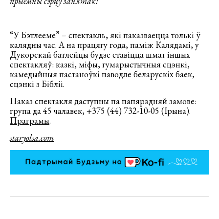
прыемны сэрцу занятак!”
“У Бэтлееме” – спектакль, які паказваецца толькі ў
калядны час. А на працягу года, паміж Калядамі, у
Дукорскай батлейцы будзе ставіцца шмат іншых
спектакляў: казкі, міфы, гумарыстычныя сцэнкі,
камедыйныя пастаноўкі паводле беларускіх баек,
сцэнкі з Бібліі.
Паказ спектакля даступны па папярэдняй замове:
група да 45 чалавек, +375 (44) 732-10-05 (Ірына).
Праграмы
.
staryolsa.com