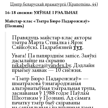
Цэнтр беларускай драматургіі (Крапоткіна, 44)
16-18 снежня: УЯЎНАЕ І РЭАЛЬНАЕ
Майстар-клас «Тэатра Бюро Падарожжаў»
(Познань)
Правядуць майстар-клас акторы
тэатра Марта Стшалка і Ярэк
Сяйкоўскі. Падрабязней
тут
.
Увага! Па папярэднім запісе. Заяўкі
дасылайце на скрыню
nikabeljakova@yandex.by
. Дэдлайн
прыёму заявак — 10 снежня.
«Тэатр Бюро Падарожжаў» —
шматразова ўзнагароджаная
альтэрнатыўная тэатральная трупа,
заснаваная ў 1988 годзе Паўлам
Шкотакам у Познані. Ад самага
пачатку тэатр быў скіраваны
на сацыяльныя і палітычныя тэмы,