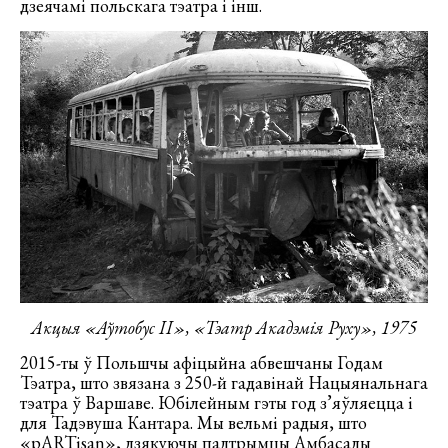
дзеячамі польскага тэатра і інш.
Акцыя «Аўтобус ІІ», «Тэатр Акадэмія Руху», 1975
2015-ты ў Польшчы афіцыйна абвешчаны Годам
Тэатра, што звязана з 250-й гадавінай Нацыянальнага
тэатра ў Варшаве. Юбілейным гэты год з’яўляецца і
для Тадэвуша Кантара. Мы вельмі радыя, што
«pARTisan», дзякуючы падтрымцы Амбасады