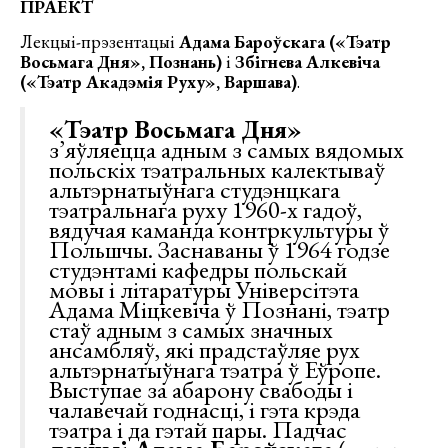
ПРАЕКТ
Лекцыі-прэзентацыі
Адама Бароўскага («Тэатр
Восьмага Дня», Познань)
і
Збігнева Алкевіча
(«Тэатр Акадэмія Руху», Варшава)
.
«
Тэатр
Восьмага Дня»
з’яўляецца адным з самых вядомых
польскіх тэатральных калектываў
альтэрнатыўнага студэнцкага
тэатральнага руху 1960-х гадоў,
вядучая каманда контркультуры ў
Польшчы. Заснаваны ў 1964 годзе
студэнтамі кафедры польскай
мовы і літаратуры Універсітэта
Адама Міцкевіча ў Познані, тэатр
стаў адным з самых значных
ансамбляў, які прадстаўляе рух
альтэрнатыўнага тэатра ў Еўропе.
Выступае за абарону свабоды і
чалавечай годнасці, і гэта крэда
тэатра і да гэтай пары. Падчас