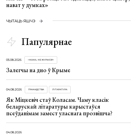
нават у думках»
ЧЫТАЦЬ ЯШЧЭ
Папулярнае
05.08.2026
«МАМА, НЕ ЖУРЫСЯ!»
Залегчы на дно ў Крыме
04.08.2026
ГРАМАДСТВА
ЛІТАРАТУРА
Як Міцкевіч стаў Коласам. Чаму класік
беларускай літаратуры карыстаўся
псеўданімам замест уласнага прозвішча?
04.08.2026