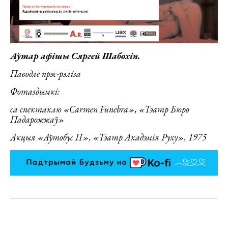
Аўтар афішы Сяргей Шабохін.
Паводле прэс-рэліза
Фотаз
дымкі:
са спектаклю «
Carmen Funebra
»
,
«Тэатр Бюро
Падарожжаў»
Акцыя «Аўтобус ІІ», «Тэатр Акадэмія Руху», 1975