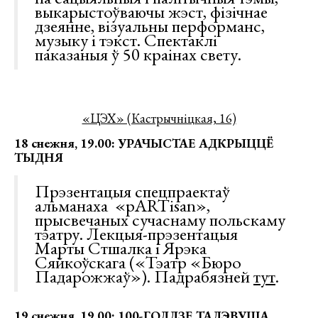
выкарыстоўваючы жэст, фізічнае
дзеянне, візуальны перформанс,
музыку і тэкст. Спектаклі
паказаныя ў 50 краінах свету.
«ЦЭХ» (Кастрычніцкая, 16)
18 снежня, 19.00: УРАЧЫСТАЕ АДКРЫЦЦЁ
ТЫДНЯ
Прэзентацыя спецпраектаў
альманаха «pARTisan»,
прысвечаных сучаснаму польскаму
тэатру. Лекцыя-прэзентацыя
Марты Стшалка і Ярэка
Сяйкоўскага («Тэатр «Бюро
Падарожжаў»). Падрабязней
тут
.
19 снежня, 19.00: 100-ГОДДЗЕ ТАДЭВУША