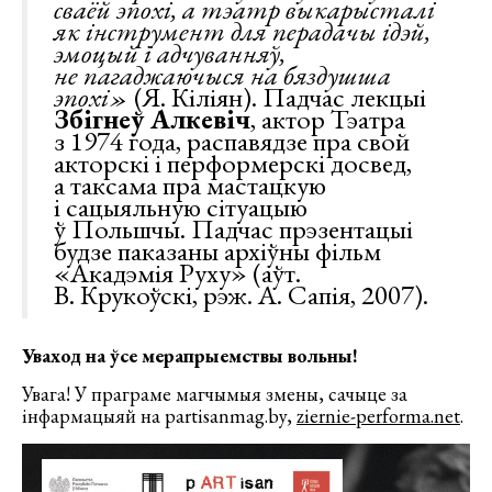
сваёй эпохі, а тэатр выкарысталі
як інструмент для перадачы ідэй,
эмоцый і адчуванняў,
не пагаджаючыся на бяздушша
эпохі»
(Я. Кіліян). Падчас лекцыі
Збігнеў Алкевіч
, актор Тэатра
з 1974 года, распавядзе пра свой
акторскі і перформерскі досвед,
а таксама пра мастацкую
і сацыяльную сітуацыю
ў Польшчы. Падчас прэзентацыі
будзе паказаны архіўны фільм
«Акадэмія Руху» (аўт.
В. Крукоўскі, рэж. А. Сапія, 2007).
Уваход на ўсе мерапрыемствы вольны!
Увага! У праграме магчымыя змены, сачыце за
інфармацыяй на partisanmag.by,
ziernie-performa.net
.