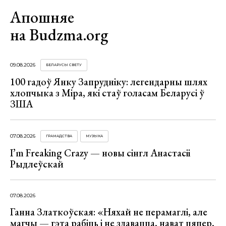
Апошняе
на Budzma.org
09.08.2026
БЕЛАРУСЫ СВЕТУ
100 гадоў Янку Запрудніку: легендарны шлях
хлопчыка з Міра, які стаў голасам Беларусі ў
ЗША
07.08.2026
ГРАМАДСТВА
МУЗЫКА
I’m Freaking Crazy — новы сінгл Анастасіі
Рыдлеўскай
07.08.2026
Ганна Златкоўская: «Няхай не перамаглі, але
магчы — гэта рабіць і не здавацца, нават цяпер,