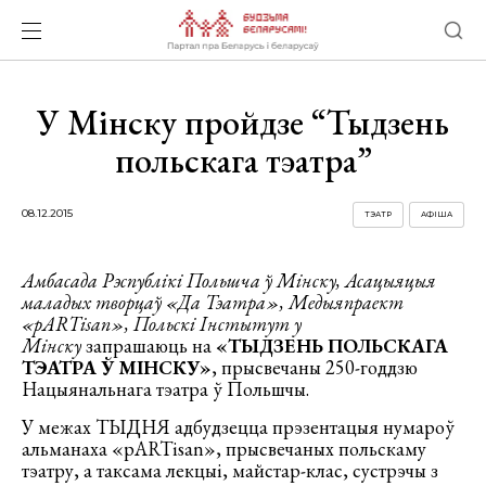
У Мінску пройдзе “Тыдзень
польскага тэатра”
08.12.2015
ТЭАТР
АФІША
Амбасада Рэспублікі Польшча ў Мінску,
Асацыяцыя
маладых творцаў «Да Тэатра»,
Медыяпраект
«pARTisan»,
Польскі Інстытут у
Мінску
запрашаюць на
«ТЫДЗЕНЬ ПОЛЬСКАГА
ТЭАТРА Ў МІНСКУ»
, прысвечаны 250-годдзю
Нацыянальнага тэатра ў Польшчы.
У межах ТЫДНЯ адбудзецца прэзентацыя нумароў
альманаха «pARTisan», прысвечаных польскаму
тэатру, а таксама лекцыі, майстар-клас, сустрэчы з