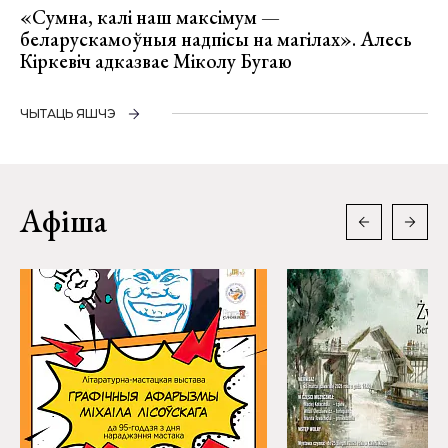
«Сумна, калі наш максімум —
беларускамоўныя надпісы на магілах». Алесь
Кіркевіч адказвае Міколу Бугаю
ЧЫТАЦЬ ЯШЧЭ
Афіша