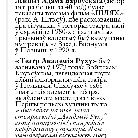
лекцыі Адама Бароўскага
(актор
тэатра больш за 40 год) будзе
паказаны таксама фільм «ШЛЯХ»
(рэж. А. Ціткоў), дзе расказваецца
пра сітуацыю ў гісторыі тэатра, калі
ў сярэдзіне 1980-х з палітычных
прычынаў калектыў быў вымушаны
эміграваць на Захад. Вярнуўся
ў Познань у 1990-я.
«Тэатр Акадэмія Руху»
быў
заснавана ў 1973 годзе Войцехам
Крукоўскім, легендарная група
плыні альтэрнатыўнага тэатра
ў Польшчы. Спалучае ў сабе
шматлікія элементы тэатра,
выяўленчага мастацтва і кіно.
Першы польскі вулічны тэатр.
«Выглядае на тое, што
стваральнікі „Акадэміі Руху“ —
гэта папярэднікі спалучэння
перформансу
і
тэатра
. Яны
зынтэгравалі візуальную мову