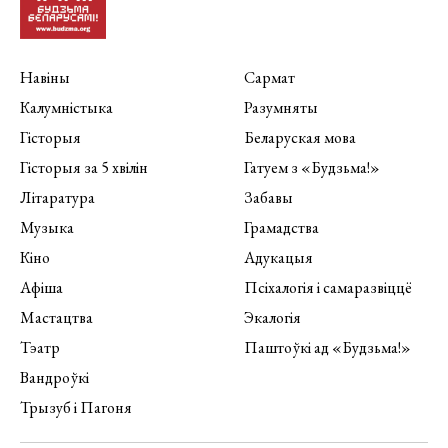
Навіны
Сармат
Калумністыка
Разумняты
Гісторыя
Беларуская мова
Гісторыя за 5 хвілін
Гатуем з «Будзьма!»
Літаратура
Забавы
Музыка
Грамадства
Кіно
Адукацыя
Афіша
Псіхалогія і самаразвіццё
Мастацтва
Экалогія
Тэатр
Паштоўкі ад «Будзьма!»
Вандроўкі
Трызуб і Пагоня