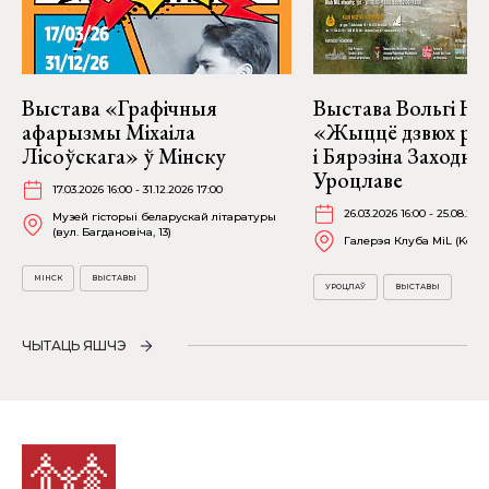
Выстава «Графічныя
Выстава Вольгі На
афарызмы Міхаіла
«Жыццё дзвюх рэк
Лісоўскага» ў Мінску
і Бярэзіна Заходня
Уроцлаве
17.03.2026 16:00 - 31.12.2026 17:00
26.03.2026 16:00 - 25.08.202
Музей гісторыі беларускай літаратуры
(вул. Багдановіча, 13)
Галерэя Клуба MiL (Kościu
МІНСК
ВЫСТАВЫ
УРОЦЛАЎ
ВЫСТАВЫ
ЧЫТАЦЬ ЯШЧЭ