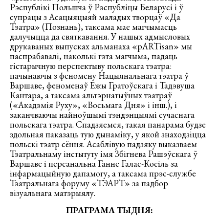
Рэспублікі Польшча ў Рэспубліцы Беларусі і ў
супрацы з Асацыяцыяй маладых творцаў «Да
Тэатра» (Познань), таксама мае магчымасць
далучыцца да святкавання. У нашых адмысловых
друкаваных выпусках альманаха «pARTisan» мы
паспрабавалі, наколькі гэта магчыма, падаць
гістарычную перспектыву польскага тэатра:
пачынаючы з феномену Нацыянальнага тэатра ў
Варшаве, феноменаў Ежы Гратоўскага і Тадэвуша
Кантара, а таксама альтэрнатыўных тэатраў
(«Акадэмія Руху», «Восьмага Дня» і інш.), і
заканчваючы найноўшымі тэндэнцыямі сучаснага
польскага тэатра. Спадзяемся, такая панарама будзе
здольная паказаць тую дынаміку, у якой знаходзіцца
польскі тэатр сёння. Асаблівую падзяку выказваем
Тэатральнаму інстытуту імя Збігнева Рашэўскага ў
Варшаве і персанальна Ганне Галас-Косіль за
інфармацыйную дапамогу, а таксама прэс-службе
Тэатральнага форуму «ТЭАРТ» за падбор
візуальнага матэрыялу.
ПРАГРАМА ТЫДНЯ: