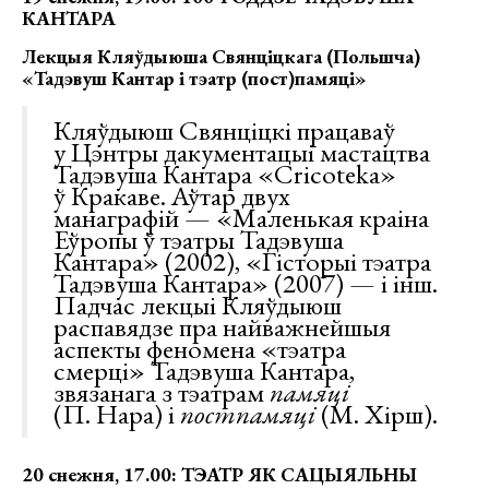
КАНТАРА
Лекцыя Кляўдыюша Свянціцкага (Польшча)
«Тадэвуш Кантар і тэатр (пост)памяці»
Кляўдыюш Свянціцкі працаваў
у Цэнтры дакументацыі мастацтва
Тадэвуша Кантара «Cricoteka»
ў Кракаве. Аўтар двух
манаграфій — «Маленькая краіна
Еўропы ў тэатры Тадэвуша
Кантара» (2002), «Гісторыі тэатра
Тадэвуша Кантара» (2007) — і інш.
Падчас лекцыі Кляўдыюш
распавядзе пра найважнейшыя
аспекты феномена «тэатра
смерці» Тадэвуша Кантара,
звязанага з тэатрам
памяці
(П. Нара) і
постпамяці
(М. Хірш).
20 снежня, 17.00: ТЭАТР ЯК САЦЫЯЛЬНЫ