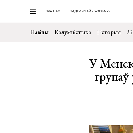
ПРА НАС
ПАДТРЫМАЙ «БУДЗЬМУ»
Навіны
Калумністыка
Гісторыя
Лі
У Менск
групаў 