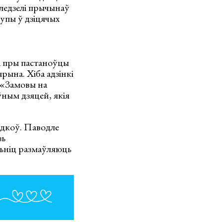
ўгледзелі прычынаў
рупы ў дзіцячых
ці пры пастаноўцы
рына. Хіба адзінкі
. «Замовы на
ўным дзяцей, якія
адкоў. Паводле
зь
альніц размаўляюць