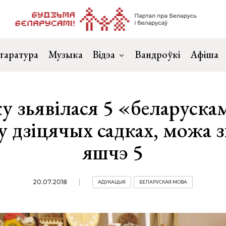
таратура
Музыка
Відэа
Вандроўкі
Афіша
у зьявілася 5 «беларуск
у дзіцячых садках, можа 
яшчэ 5
20.07.2018
АДУКАЦЫЯ
БЕЛАРУСКАЯ МОВА