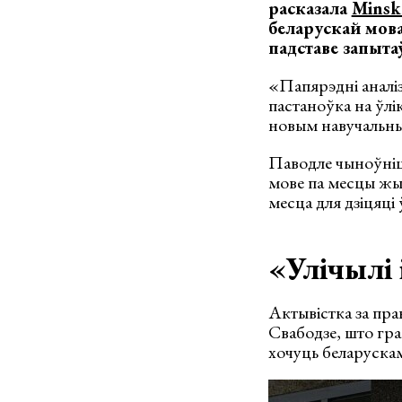
расказала
Minsk
беларускай мова
падставе запыта
«Папярэдні аналіз
пастаноўка на ўлі
новым навучальным
Паводле чыноўніц
мове па месцы жых
месца для дзіцяці
«Улічылі 
Актывістка за пр
Свабодзе, што гра
хочуць беларускам