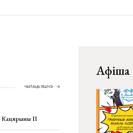
Афіша
ЧЫТАЦЬ ЯШЧЭ
а Кацярыны ІІ