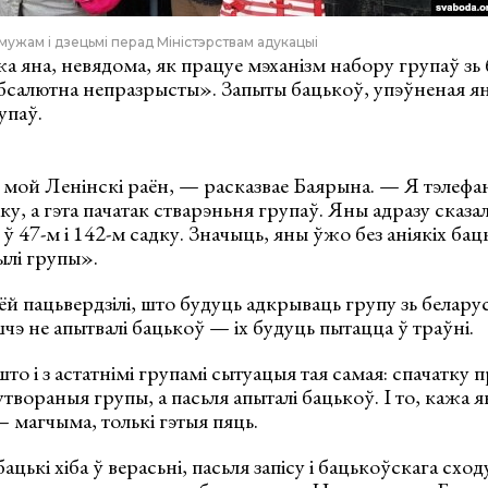
ужам і дзецьмі перад Міністэрствам адукацыі
ажа яна, невядома, як працуе мэханізм набору групаў з
бсалютна непразрысты». Запыты бацькоў, упэўненая ян
упаў.
мой Ленінскі раён, — расказвае Баярына. — Я тэлефан
ку, а гэта пачатак стварэньня групаў. Яны адразу сказа
ў 47-м і 142-м садку. Значыць, яны ўжо без аніякіх бац
ылі групы».
ёй пацьвердзілі, што будуць адкрываць групу зь белар
шчэ не апытвалі бацькоў — іх будуць пытацца ў траўні.
о і з астатнімі групамі сытуацыя тая самая: спачатку п
твораныя групы, а пасьля апыталі бацькоў. І то, кажа я
— магчыма, толькі гэтыя пяць.
бацькі хіба ў верасьні, пасьля запісу і бацькоўскага схо