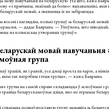
ць мову навучаньня на беларускую. На што, кажа Баяр
у «з прычыны, знаёмай да болю»: выхавальнікі, якія ё
беларускай мовай, а звальняць іх не зьбіраюцца.
 восені і паглядзім, колькі групаў зь беларускай мова
 вераьсня, — дадае Баярына. — Упэўнена, што ніводнай
аюць на колькасьць утвораных групаў».
беларускай мовай навучаньня 
моўная група
ў трапілі, як і раней, усе дзеці проста па чарзе, а ніякі
 якім так патрэбны гэтыя групы», — кажа Баярына.
» групы на самой справе складаюцца ў асноўным з 
уды трапіць беларускамоўнае дзіця, яно не атрымае бела
і
стварыць рознаўзроставую групу менавіта зь беларус