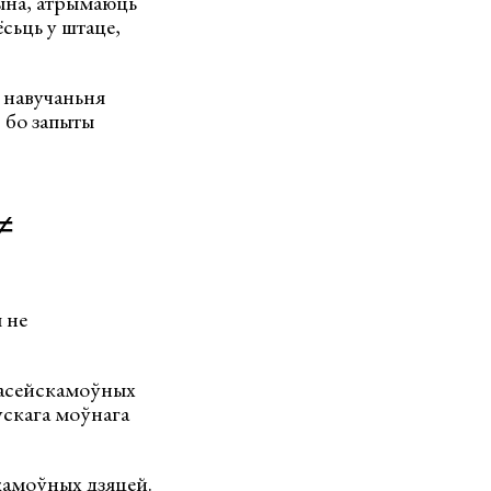
ына, атрымаюць
сьць у штаце,
й навучаньня
, бо запыты
≠
я не
расейскамоўных
рускага моўнага
камоўных дзяцей.