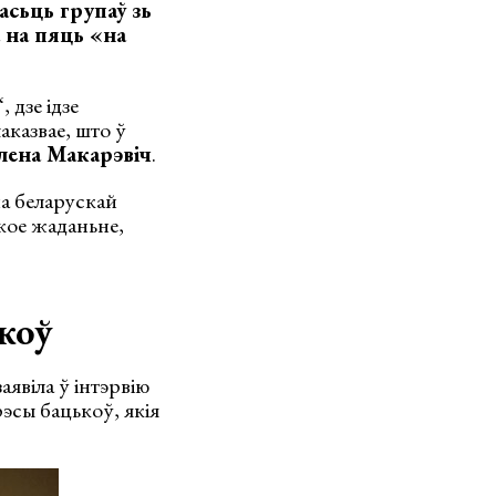
асьць групаў зь
 на пяць «на
 дзе ідзе
аказвае, што ў
лена Макарэвіч
.
а беларускай
акое жаданьне,
коў
аявіла ў інтэрвію
рэсы бацькоў, якія