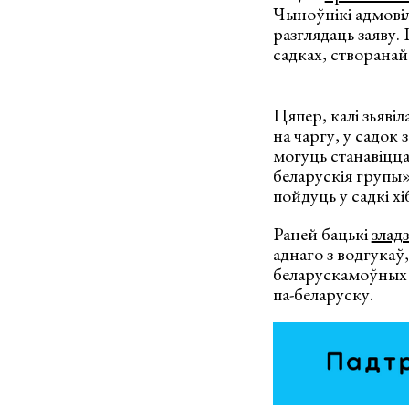
Чыноўнікі адмовілі
разглядаць заяву.
садках, створана
Цяпер, калі зьяві
на чаргу, у садок 
могуць станавіцца 
беларускія групы»
пойдуць у садкі хі
Раней бацькі
злад
аднаго з водгукаў,
беларускамоўных с
па-беларуску.