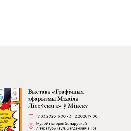
Выстава «Графічныя
афарызмы Міхаіла
Лісоўскага» ў Мінску
17.03.2026 16:00 - 31.12.2026 17:00
Музей гісторыі беларускай
літаратуры (вул. Багдановіча, 13)