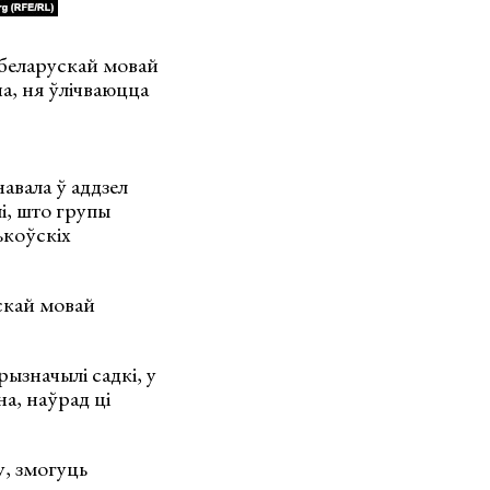
ь беларускай мовай
а, ня ўлічваюцца
авала ў аддзел
лі, што групы
ькоўскіх
ускай мовай
рызначылі садкі, у
на, наўрад ці
ду, змогуць