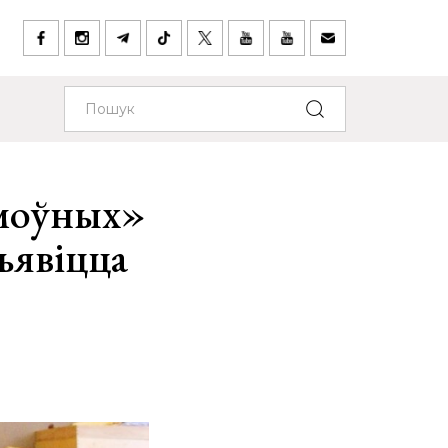
амоўных»
зьявіцца