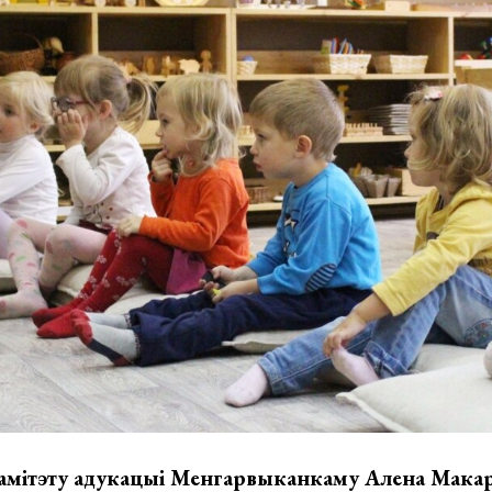
амітэту адукацыі Менгарвыканкаму Алена Макар