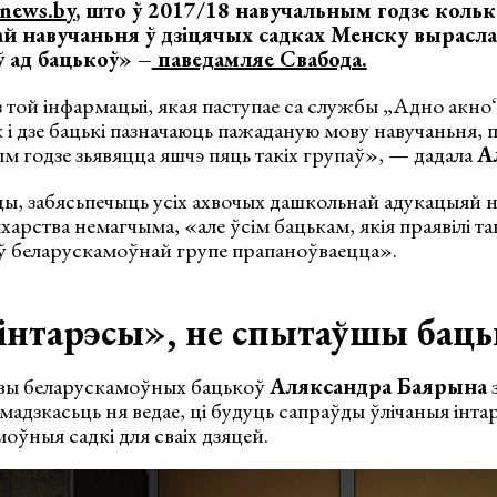
news.by
, што ў 2017/18 навучальным годзе кольк
й навучаньня ў дзіцячых садках Менску вырасла
ў ад бацькоў» –
паведамляе Свабода.
 той інфармацыі, якая паступае са службы „Адно акно“,
к і дзе бацькі пазначаюць пажаданую мову навучаньня, п
 годзе зьявяцца яшчэ пяць такіх групаў», — дадала
А
ы, забясьпечыць усіх ахвочых дашкольнай адукацыяй н
арства немагчыма, «але ўсім бацькам, якія праявілі т
 ў беларускамоўнай групе прапаноўваецца».
інтарэсы», не спытаўшы баць
авы беларускамоўных бацькоў
Аляксандра Баярына
з
мадзкасьць ня ведае, ці будуць сапраўды ўлічаныя інта
оўныя садкі для сваіх дзяцей.