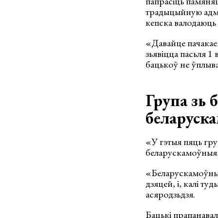
папрасіць памяня
традыцыйную адмов
кепска валодаюць 
«Давайце пачакаем
зьявіцца пасьля 1
бацькоў не ўплыв
Група зь 
беларуска
«У гэтыя пяць група
беларускамоўныя,
«Беларускамоўныя
дзяцей, і, калі т
асяродзьдзя.
Бацькі
прапанавал