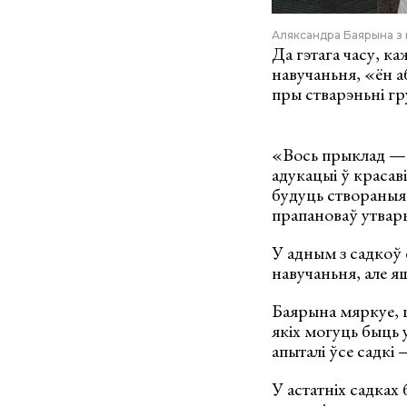
Аляксандра Баярына з м
Да гэтага часу, к
навучаньня, «ён а
пры стварэньні гр
«Вось прыклад — 
адукацыі ў красаві
будуць створаныя 
прапановаў утвар
У адным з садкоў 
навучаньня, але я
Баярына мяркуе, шт
якіх могуць быць у
апыталі ўсе садкі 
У астатніх садках 