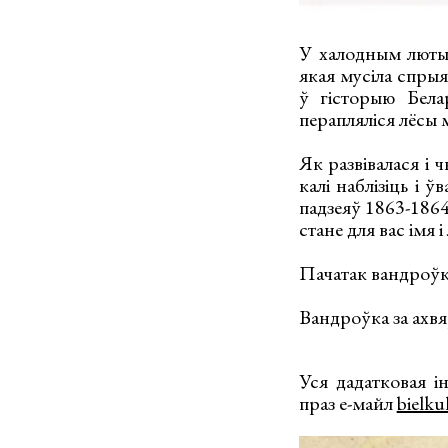
У халодным лютым
якая мусіла спрыя
ў гісторыю Бела
перапляліся лёсы 
Як развівалася і 
калі наблізіць і 
падзеяў 1863-1864
стане для вас імя 
Пачатак вандроўкі
Вандроўка за ахвя
Уся дадатковая і
праз е-майл
bielk