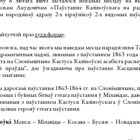
оту 8 лютага яшчэ засталося некалькі месцаў на в
охам Акудовічам «Паўстанне Каліноўскага на ра
 народзінаў адразу 2-х кіраўнікоў 2-х вядомых паў
айхутчэй праз
гугл-форму
.
рожжа, пад час якога мы наведам месца нараджэння 
драматычныя падзеі, звязаныя з паўстаннем 1863 года 
іта на Слонімшчыне Кастусь Каліноўскі асабіста рас
 праўды", дзе ўзгадваючы пра паўстанне Касцюшкі
 змаганне.
м дарогамі паўстання 1863-1864 гг. на Слонімшчыне, 
омых і буйных бітваў гэтага паўстання ў Мілавідах, да
звязаныя з паўстаннем Кастуся Каліноўскага ў Слонім
цовых герояў гэтага паўстання.
оўкі
: Менск – Мілавіды – Косава – Бусяж – Новадзев