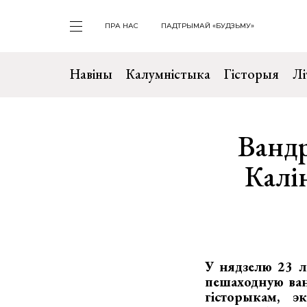
ПРА НАС
ПАДТРЫМАЙ «БУДЗЬМУ»
Навіны
Калумністыка
Гісторыя
Лі
Вандр
Калі
У нядзелю 23 л
пешаходную ванд
гісторыкам, э