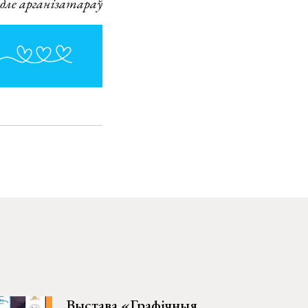
дле арганізатараў
Выстава «Графічныя