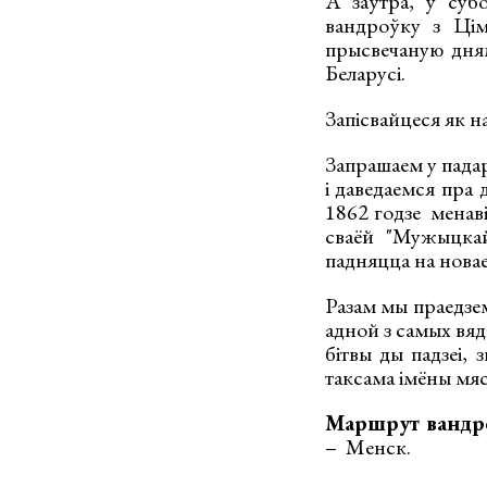
А заўтра, у суб
вандроўку з Цім
прысвечаную дням
Беларусі.
Запісвайцеся як н
Запрашаем у пада
і даведаемся пра 
1862 годзе менав
сваёй "Мужыцкай
падняцца на новае
Разам мы праедзе
адной з самых вяд
бітвы ды падзеі, 
таксама імёны мяс
Маршрут вандр
– Менск.