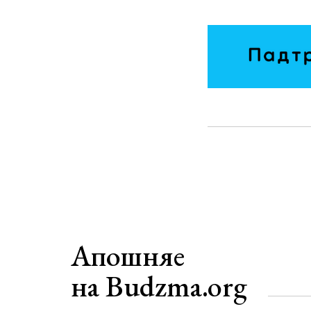
Апошняе
на Budzma.org