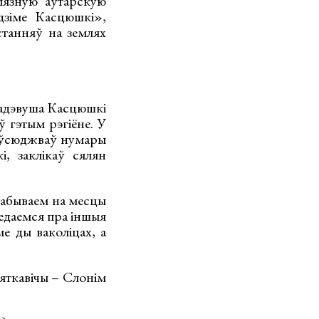
ыязную аўтарскую
дзіме Касцюшкі»,
станняў на землях
Тадэвуша Касцюшкі
ў гэтым рэгіёне. У
паўсюджваў нумары
, заклікаў сялян
пабываем на месцы
ведаемся пра іншыя
е ды ваколіцах, а
яткавічы – Слонім