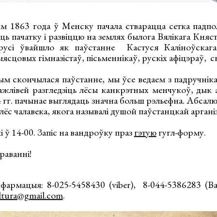
 1863 года ў Менску пачала стварацца сетка падпол
ць пачатку і развіццю на землях былога Вялікага Княс
русі ўвайшло як паўстанне Кастуся Каліноўскага
мясцовых гімназістаў, пісьменнікаў, рускіх афіцэраў, с
чым скончылася паўстанне, мы ўсе ведаем з падручніка
ўважлівей разгледзіць лёсы канкрэтных менчукоў, дык
 гг. пачынае выглядаць значна больш рэльефна. Абсал
і лёс чалавека, якога называлі душой паўстанцкай арган
 ў 14-00. Запіс на вандроўку праз
гэтую
гугл-форму.
раванні!
нфармацыя: 8-025-5458430 (viber), 8-044-5386283 (Ва
ultura@gmail.com
.