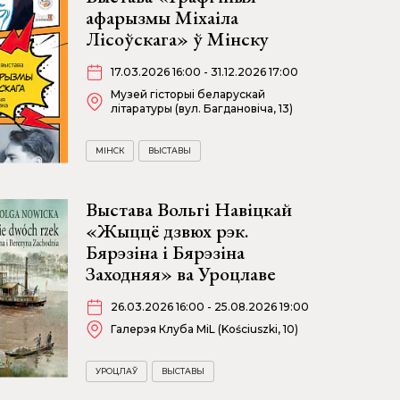
афарызмы Міхаіла
Лісоўскага» ў Мінску
17.03.2026 16:00 - 31.12.2026 17:00
Музей гісторыі беларускай
літаратуры (вул. Багдановіча, 13)
МІНСК
ВЫСТАВЫ
Выстава Вольгі Навіцкай
«Жыццё дзвюх рэк.
Бярэзіна і Бярэзіна
Заходняя» ва Уроцлаве
26.03.2026 16:00 - 25.08.2026 19:00
Галерэя Клуба MiL (Kościuszki, 10)
УРОЦЛАЎ
ВЫСТАВЫ