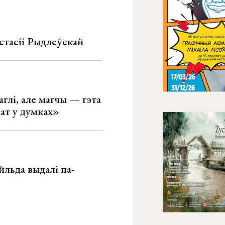
стасіі Рыдлеўскай
глі, але магчы — гэта
ват у думках»
льда выдалі па-