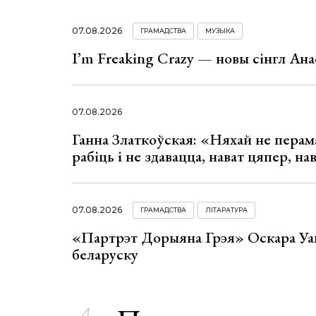
07.08.2026
ГРАМАДСТВА
МУЗЫКА
I’m Freaking Crazy — новы сінгл Ана
07.08.2026
Ганна Златкоўская: «Няхай не перама
рабіць і не здавацца, нават цяпер, на
07.08.2026
ГРАМАДСТВА
ЛІТАРАТУРА
«Партрэт Дорыяна Грэя» Оскара Уай
беларуску