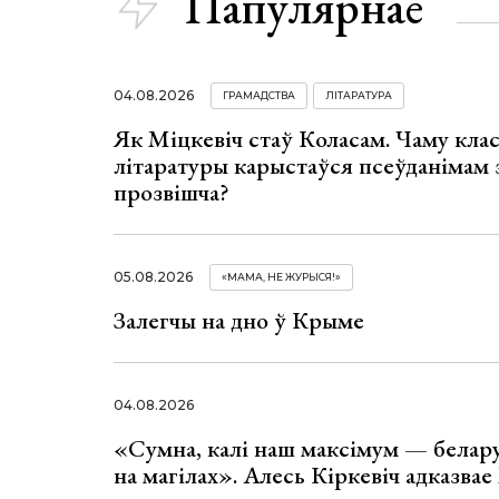
Папулярнае
04.08.2026
ГРАМАДСТВА
ЛІТАРАТУРА
Як Міцкевіч стаў Коласам. Чаму клас
літаратуры карыстаўся псеўданімам 
прозвішча?
05.08.2026
«МАМА, НЕ ЖУРЫСЯ!»
Залегчы на дно ў Крыме
04.08.2026
«Сумна, калі наш максімум — белар
на магілах». Алесь Кіркевіч адказва