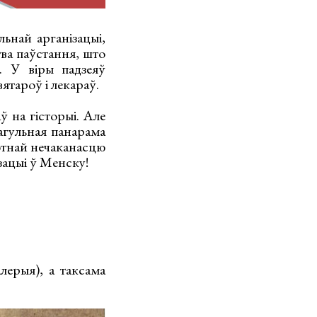
ьнай арганізацыі,
тва паўстання, што
. У віры падзеяў
вятароў і лекараў.
ў на гісторыі. Але
 агульная панарама
ютнай нечаканасцю
ізацыі ў Менску!
лерыя), а таксама