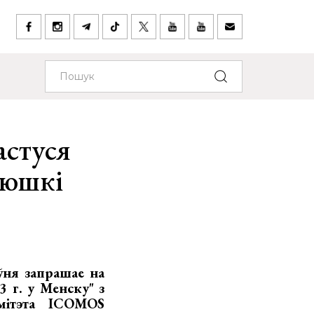
астуся
цюшкі
ўня запрашае на
 г. у Менску" з
амітэта ICOMОS