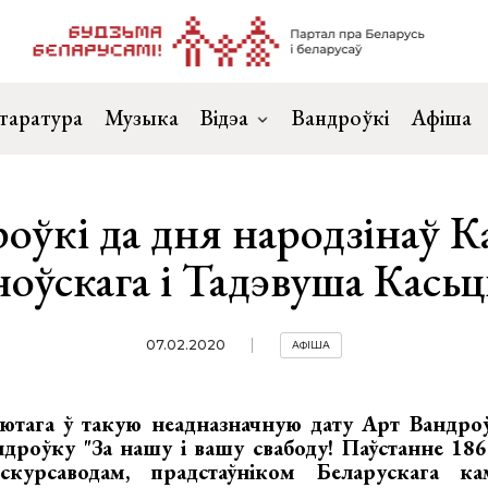
таратура
Музыка
Відэа
Вандроўкі
Афіша
оўкі да дня народзінаў К
ноўскага і Тадэвуша Кась
07.02.2020
АФІША
ютага ў такую неадназначную дату Арт Вандро
роўку "За нашу і вашу свабоду! Паўстанне 1863
кскурсаводам, прадстаўніком Беларускага к