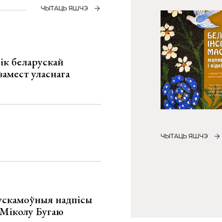
ЧЫТАЦЬ ЯШЧЭ
ік беларускай
замест уласнага
ЧЫТАЦЬ ЯШЧЭ
ускамоўныя надпісы
е Міколу Бугаю