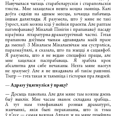
Навучылася чытаць старабеларускія і старапольскія
тэксты... Мне захацелася нешта моцна змяніць. Калі
доўга сядзіш на адным месцы, хочацца пабачыць
іншыя далягляды. Я разумела, што ў мяне не такі
ўзрост, калі можна ісці ў нейкія праекты. Але раптам
патэлефанаваў Мікалай Пінігін і прапанаваў пасаду
кіраўніка літаратурна-драматургічнай часткі. Гэтая
прапанова дзіўным чынам адпавядала маёй празе
да зменаў. З Мікалаем Мікалаевічам мы сустрэліся,
паразмаўлялі, я сказала, што па жыцці я сацыяфоб.
Я разумела, што я не ведаю спецыфікі працы, але
мне хацелася паспрабаваць. Я зрабіла крок
абсалютна для сябе нечаканы. Нехта мяне наогул
не зразумеў. Але я не шкадавала аб такім рашэнні.
Тэатр — гэта такая ж таямніца і гісторыя пра людзей.
— Адразу ўцягнуліся ў працу?
— Досыць павольна. Але для мяне там кожны дзень
быў выклік. Мне часам званок складана зрабіць...
А тут нам тэлефанавалі розныя драматургі,
жанчынкі, якія былі перакананы, што іх тэма
ў п’есе — самая важная. Адразу ж на мяне прыйшла