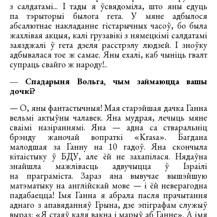
з салдатамі... І тады я ўсвядоміла, што яны едуць
па тэрыторыі былога гета. У мяне адбылося
абсалютнае накладанне гістарычных часоў, бо была
жахлівая акцыя, калі грузавікі з нямецкімі салдатамі
заязджалі ў гета дзеля расстрэлу людзей. І зноўку
адбывалася тое ж самае. Яны ехалі, каб чыніць гвалт
супраць свайго ж народу!..
— Спадарыня Вольга, чым займаюцца вашы
дочкі?
— О, яны фантастычныя! Мая старэйшая дачка Ганна
вельмі актыўны чалавек. Яна мудрая, лечыць мяне
сваімі назіраннямі. Яна — адна са стваральніц
брэнду жаночай вопраткі «Krasa». Багдана
малодшая за Ганну на 10 гадоў. Яна скончыла
кітаістыку ў БДУ, але ёй не захапілася. Нядаўна
знайшла мажлівасць адвучыцца ў Ізраілі
на праграміста. Зараз яна вывучае вышэйшую
матэматыку на англійскай мове — і ёй неверагодна
падабаецца! Імя Ганна я абрала пасля прачытання
аднаго з апавяданняў Грына, дзе эпіграфам служыў
выраз: «Я стаяў каля вакна і марыў аб Ганне». А імя