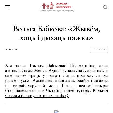
Вольга Бабкова: «Жывём,
хоць і дыхаць цяжка»
01.03.2021
ЛІТАРАТУРА
Хто такая
Вольга Бабкова
? Пісьменніца, якая
ажывіла стары Менск. Адна з купалаўцаў, якая пасля
сямі гадоў працы ў тэатры ў знак пратэсту сышла
разам з усімі. Архівістка, якая з асалодай чытае акты
на старабеларускай мове. І яшчэ вельмі шчыры
і таленавіты чалавек. Чытайце ніжэй гутарку Вольгі з
Саюзам беларускіх пісьменнікаў
.