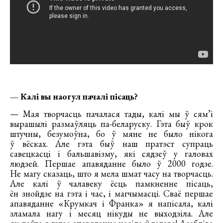
— Калі вы наогул пачалі пісаць?
— Мая творчасць пачалася тады, калі мы ў сям’і
вырашылі размаўляць па-беларуску. Гэта быў крок
штучны, безумоўна, бо ў мяне не было нікога
ў вёсках. Але гэта быў наш пратэст супраць
савецкасці і бальшавізму, які сядзеў у галовах
людзей. Першае апавяданне было ў 2000 годзе.
Не магу сказаць, што я мела шмат часу на творчасць.
Але калі ў чалавеку ёсць памкненне пісаць,
ён знойдзе на гэта і час, і магчымасці. Сваё першае
апавяданне «Крумкач і Франка» я напісала, калі
зламала нагу і месяц нікуды не выходзіла. Але