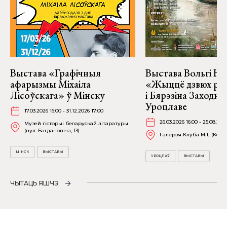
Выстава «Графічныя
Выстава Вольгі На
афарызмы Міхаіла
«Жыццё дзвюх рэк
Лісоўскага» ў Мінску
і Бярэзіна Заходня
Уроцлаве
17.03.2026 16:00 - 31.12.2026 17:00
26.03.2026 16:00 - 25.08.202
Музей гісторыі беларускай літаратуры
(вул. Багдановіча, 13)
Галерэя Клуба MiL (Kościu
МІНСК
ВЫСТАВЫ
УРОЦЛАЎ
ВЫСТАВЫ
ЧЫТАЦЬ ЯШЧЭ