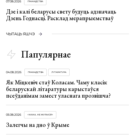
07.08.2026
ГРАМАДСТВА
Дзе і калі беларусы свету будуць адзначаць
Дзень Годнасці. Расклад мерапрыемстваў
ЧЫТАЦЬ ЯШЧЭ
Папулярнае
04.08.2026
ГРАМАДСТВА
ЛІТАРАТУРА
Як Міцкевіч стаў Коласам. Чаму класік
беларускай літаратуры карыстаўся
псеўданімам замест уласнага прозвішча?
05.08.2026
«МАМА, НЕ ЖУРЫСЯ!»
Залегчы на дно ў Крыме