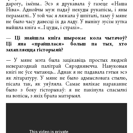
дарогу, імёны... Эсэ я друкавала ў газеце «Наша
Ніва». Аднойчы муж падаў некуды рукапісы, і яны
перамаглі... У той час я ляжала ў шпіталі, таму ў мяне
не было часу давесці іх да ладу. У выніку зусім хутка
выйшла кніга «...І цуды, і страхі»...
— Ці знайшла кніга шырокае кола чытачоў?
Ці яна «прайшлася» больш па тых, хто
захапляецца гісторыяй?
— У мяне мэта была зацікавіць простых людзей
неверагоднай палітрай Сярэднявечча. Навуковыя
кнігі не ўсе чытаюць... Аднак я не падавала гэтыя эсэ
як літаратуру. У мяне не было адмысловага стылю,
пісала так, як уяўляла. Самае вялікае нараканне
было з боку гісторыкаў: я не пакінула спасылкі
на вопісы, з якіх брала матэрыял.