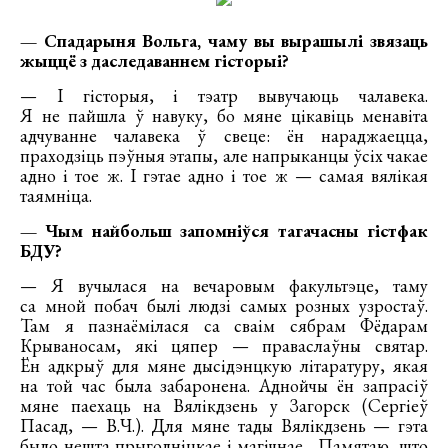
— Спадарыня Вольга, чаму вы вырашылі звязаць
жыццё з даследаваннем гісторыі?
— І гісторыя, і тэатр вывучаюць чалавека.
Я не пайшла ў навуку, бо мяне цікавіць менавіта
адчуванне чалавека ў свеце: ён нараджаецца,
праходзіць пэўныя этапы, але напрыканцы ўсіх чакае
адно і тое ж. І гэтае адно і тое ж — самая вялікая
таямніца.
— Чым найбольш запомніўся тагачасны гістфак
БДУ?
— Я вучылася на вечаровым факультэце, таму
са мной побач былі людзі самых розных узростаў.
Там я пазнаёмілася са сваім сябрам Фёдарам
Крываносам, які цяпер — праваслаўны святар.
Ён адкрыў для мяне дысідэнцкую літаратуру, якая
на той час была забаронена. Аднойчы ён запрасіў
мяне паехаць на Вялікдзень у Загорск (Сергіеў
Пасад, — В.Ч.). Для мяне тады Вялікдзень — гэта
было нешта прыгодніцкае і магічнае... Памятаю, што