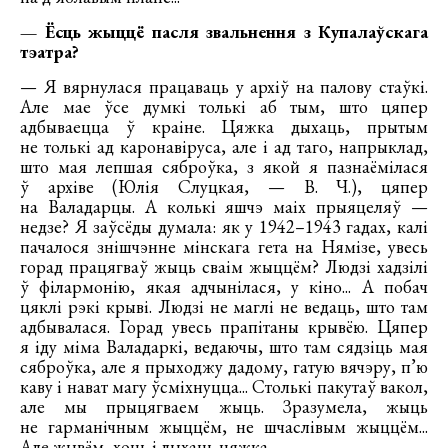
— Ёсць жыццё пасля звальнення з Купалаўскага
тэатра?
— Я вярнулася працаваць у архіў на палову стаўкі.
Але мае ўсе думкі толькі аб тым, што цяпер
адбываецца ў краіне. Цяжка дыхаць, прытым
не толькі ад каронавіруса, але і ад таго, напрыклад,
што мая лепшая сяброўка, з якой я пазнаёмілася
ў архіве (Юлія Слуцкая, — В. Ч.), цяпер
на Валадарцы. А колькі яшчэ маіх прыяцеляў —
недзе? Я заўсёды думала: як у 1942–1943 гадах, калі
пачалося знішчэнне мінскага гета на Нямізе, увесь
горад працягваў жыць сваім жыццём? Людзі хадзілі
ў філармонію, якая адчынілася, у кіно... А побач
цяклі рэкі крыві. Людзі не маглі не ведаць, што там
адбывалася. Горад увесь прапітаны крывёю. Цяпер
я іду міма Валадаркі, ведаючы, што там сядзіць мая
сяброўка, але я прыходжу дадому, гатую вячэру, п’ю
каву і нават магу ўсміхнуцца... Столькі пакутаў вакол,
але мы прыцягваем жыць. Зразумела, жыць
не гарманічным жыццём, не шчаслівым жыццём...
Але жывём, хоць і дыхаць цяжка.