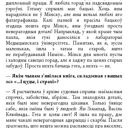
дыпломнай працы. Я любіла горад на падсвядомым
узроўні. Гэтаму спрыялі мае бацькі. Хоць яны
нарадзіліся не ў Мінску, але яны вельмі любілі яго
фатаграфаваць. Калі пазней я прасіла бацькоў
згадаць нешта пра Мінск, яны ўзгадвалі проста
неверагодныя дэталі! Напрыклад, у якой краме чым
пахла, якія гукі даносіліся з лабараторыі
Медыцынскага ўніверсітэта... Памятаю, як я, зусім
маленькая, ішла з татам па старой, яшчэ
не перабудаванай Нямізе... Мінск для многіх пусты
і халодны савецкі горад, але я хаджу па ценях старых
забудоў. Проста нехта бачыць гэта, а нехта — не.
— Якім чынам з’явілася кніга, складзеная з вашых
эсэ «...І цуды, і страхі»?
— Я расчытвала ў архіве судовыя справы: маёмасныя
спрэчкі, забойствы, абра́зы... Там знаходзіла дэталі,
якія былі мне неверагодна цікавыя. Толькі ўявіце
сабе, якія імёны былі ў людзей: Ян Зімапад, Васіль
Клюйвада... Гэта ж цэлы свет! Я ішла на працу, дзе
мяне чакалі неверагодныя адкрыцці і скарбы. Пасля
зразумела, што нешта можна распавесці пра вяселле,