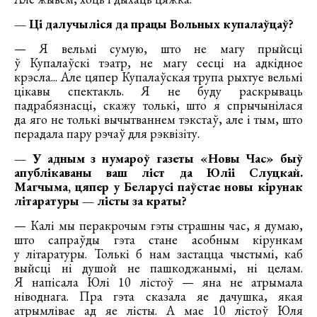
— Ці далучыліся да працы Вольных купалаўцаў?
— Я вельмі сумую, што не магу прыйсці
ў Купалаўскі тэатр, не магу сесці на адкідное
крэсла... Але цяпер Купалаўская трупа рыхтуе вельмі
цікавы спектакль. Я не буду раскрываць
падрабязнасці, скажу толькі, што я спрычынілася
да яго не толькі вычытваннем тэкстаў, але і тым, што
перадала пару рэчаў для рэквізіту.
— У адным з нумароў газеты «Новы Час» быў
апублікаваны ваш ліст да Юліі Слуцкай.
Магчыма, цяпер у Беларусі паўстае новы кірунак
літаратуры — лісты за краты?
— Калі мы перакрочым гэты страшны час, я думаю,
што сапраўды гэта стане асобным кірункам
у літаратуры. Толькі б нам застацца чыстымі, каб
выйсці ні душой не пашкоджанымі, ні целам.
Я напісала Юлі 10 лістоў — яна не атрымала
ніводнага. Пра гэта сказала яе дачушка, якая
атрымлівае ад яе лісты. А мае 10 лістоў Юля