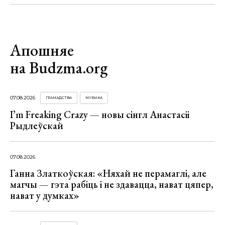
Апошняе
на Budzma.org
07.08.2026
ГРАМАДСТВА
МУЗЫКА
I’m Freaking Crazy — новы сінгл Анастасіі
Рыдлеўскай
07.08.2026
Ганна Златкоўская: «Няхай не перамаглі, але
магчы — гэта рабіць і не здавацца, нават цяпер,
нават у думках»