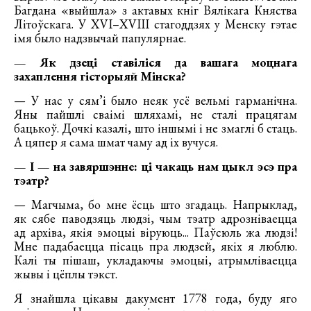
Багдана «выйшла» з актавых кніг Вялікага Княства
Літоўскага. У XVI–XVIII стагоддзях у Менску гэтае
імя было надзвычай папулярнае.
— Як дзеці ставіліся да вашага моцнага
захаплення гісторыяй Мінска?
— У нас у сям’і было неяк усё вельмі гарманічна.
Яны пайшлі сваімі шляхамі, не сталі працягам
бацькоў. Дочкі казалі, што іншымі і не змаглі б стаць.
А цяпер я сама шмат чаму ад іх вучуся.
— І — на завяршэнне: ці чакаць нам цыкл эсэ пра
тэатр?
— Магчыма, бо мне ёсць што згадаць. Напрыклад,
як сябе паводзяць людзі, чым тэатр адрозніваецца
ад архіва, якія эмоцыі віруюць... Паўсюль жа людзі!
Мне падабаецца пісаць пра людзей, якіх я люблю.
Калі ты пішаш, укладаючы эмоцыі, атрымліваецца
жывы і цёплы тэкст.
Я знайшла цікавы дакумент 1778 года, буду яго