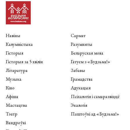
Навіны
Сармат
Калумністыка
Разумняты
Гісторыя
Беларуская мова
Гісторыя за 5 хвілін
Гатуем з «Будзьма!»
Літаратура
Забавы
Музыка
Грамадства
Кіно
Адукацыя
Афіша
Псіхалогія і самаразвіццё
Мастацтва
Экалогія
Тэатр
Паштоўкі ад «Будзьма!»
Вандроўкі