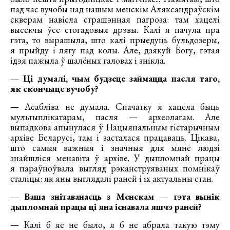
пад час вучобы над нашым менскім Аляксандраўскім
скверам навісла страшэнная пагроза: там хацелі
высекчы ўсе стогадовыя дрэвы. Калі я пачула пра
гэта, то вырашыла, што калі прыедуць бульдозеры,
я прыйду і лягу пад колы. Але, дзякуй Богу, гэтая
ідэя пажыла ў шалёных галовах і знікла.
— Ці думалі, чым будзеце займацца пасля таго,
як скончыце вучобу?
— Асабліва не думала. Спачатку я хацела быць
мультыплікатарам, пасля — археолагам. Але
выпадкова апынулася ў Нацыянальным гістарычным
архіве Беларусі, там і засталася працаваць. Цікава,
што самыя важныя і значныя для мяне людзі
знайшліся менавіта ў архіве. У дыпломнай працы
я параўноўвала выгляд рэканструяваных помнікаў
сталіцы: як яны выглядалі раней і іх актуальны стан.
— Ваша знітаванасць з Менскам — гэта вынік
дыпломнай працы ці яна існавала яшчэ раней?
— Калі б яе не было, я б не абрала такую тэму