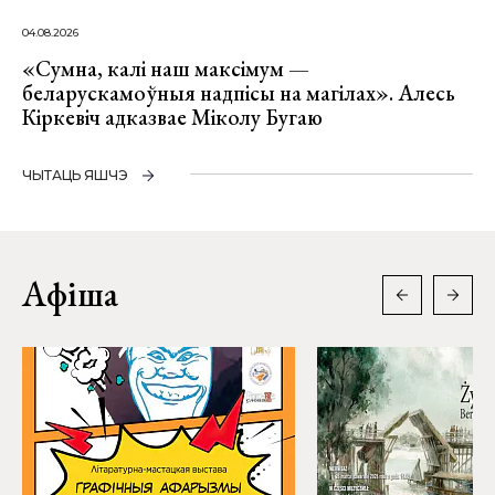
04.08.2026
«Сумна, калі наш максімум —
беларускамоўныя надпісы на магілах». Алесь
Кіркевіч адказвае Міколу Бугаю
ЧЫТАЦЬ ЯШЧЭ
Афіша