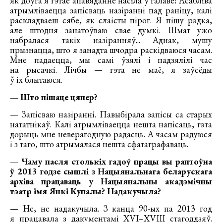
як доўга я гэтае апавяданне насіла ў галаве! Асабліва
атрымліваецца запісваць назіранні пад раніцу, калі
раскладваеш сябе, як слаісты пірог. Я пішу рэдка,
але штодня занатоўваю свае думкі. Шмат ужо
набралася такіх назіранняў... Аднак, мушу
прызнацца, што я занадта шчодра раскідваюся часам.
Мне падаецца, мы самі ўзялі і падзялілі час
на рысачкі. Лічбы — гэта не маё, я заўсёды
ў іх блытаюся.
— Што пішаце цяпер?
— Запісваю назіранні. Павыбірала запісы са старых
нататнікаў. Калі атрымліваецца нешта напісаць, гэта
дорыць мне неверагодную радасць. А часам радуюся
і з таго, што атрымалася нешта сфатаграфаваць.
— Чаму пасля столькіх гадоў працы вы раптоўна
ў 2013 годзе сышлі з Нацыянальнага беларускага
архіва працаваць у Нацыянальны акадэмічны
тэатр імя Янкі Купалы? Надакучыла?
— Не, не надакучыла. З канца 90-ых па 2013 год
я працавала з дакументамі XVI–XVIII стагоддзяў.