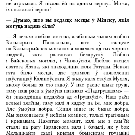
не атрымала. Я пісала ёй па адным вершу... Можа,
іх спалохалі вершы?
— Думаю, што вы ведаеце месцы ў Мінску, якія
могуць надаць сілы?
— Я вельмі люблю могілкі, асаблівым чынам люблю
Кальварыю. Паказальна, што ў касцёле
на Кальварыйскіх могілках я хавалася ад тых чорных
людзей, якія разганялі беларусаў. Люблю
і Вайсковыя могілкі, і Чыжоўскія. Люблю касцёл
святога Язэпа, які знаходзіцца каля Ратушы. Некалі
гэта было месца, дзе трымалі ў зняволенні
паўстанцаў Каліноўскага. Я жыву каля стаўка Мухля,
якому больш за сто гадоў. У нас расце шмат груш,
таму наш раён я ўмоўна называю «Падгрушшам» —
ён знаходзіцца недалёка ад «Грушаўкі». Наш раён
вельмі зялёны, таму калі я хаджу па ім, мне добра.
Але ўмоўна добра. Сёння нідзе не бывае добра.
Мы знаходзімся ў нейкім коміксе, толькі трагічным
і крывавым. Памятаю момант, калі мы з сям’ёй
стаялі на рагу Гарадскога вала і бачылі, як у бок
Мельнікайтэ ехалі крытыя брызентам грузавікі