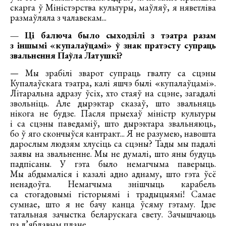
скарга ў Міністэрства культуры, маўляў, я няветліва
размаўляла з чалавекам...
— Ці балюча было сыходзілі з тэатра разам
з іншымі «купалаўцамі» ў знак пратэсту супраць
звальнення Паўла Латушкі?
— Мы зрабілі зварот супраць гвалту са сцэны
Купалаўскага тэатра, калі яшчэ былі «купалаўцамі».
Літаральна адразу ўсіх, хто стаяў на сцэне, загадалі
звольніць. Але дырэктар сказаў, што звальняць
нікога не будзе. Пасля прыехаў міністр культуры
і са сцэны паведаміў, што дырэктара звальняюць,
бо ў яго скончыўся кантракт... Я не разумею, навошта
дарослым людзям хлусіць са сцэны? Тады мы падалі
заявы на звальненне. Мы не думалі, што яны будуць
падпісаны. У гэта было немагчыма паверыць.
Мы абдымаліся і казалі адно аднаму, што гэта ўсё
ненадоўга. Немагчыма знішчыць карабель
са стогадовымі гісторыямі і традыцыямі! Самае
сумнае, што я не бачу канца ўсяму гэтаму. Ідзе
татальная зачыстка беларускага свету. Зачышчаюць
па д’яблавым плане...