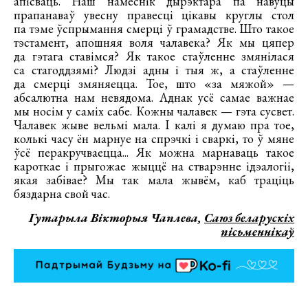
апісваць. Наш намеснік дырэктара па навуцы
прапанаваў увесну правесці цікавы круглы стол
па тэме ўспрымання смерці ў грамадстве. Што такое
тэстамент, апошняя воля чалавека? Як мы цяпер
да гэтага ставімся? Як такое стаўленне змянілася
са стагоддзямі? Людзі адны і тыя ж, а стаўленне
да смерці змяняецца. Тое, што «за мяжой» —
абсалютна нам невядома. Аднак усё самае важнае
мы носім у саміх сабе. Кожны чалавек — гэта сусвет.
Чалавек жыве вельмі мала. І калі я думаю пра тое,
колькі часу ён марнуе на спрэчкі і сваркі, то ў мяне
ўсё перакручваецца... Як можна марнаваць такое
кароткае і прыгожае жыццё на стварэнне ідэалогіі,
якая забівае? Мы так мала жывём, каб траціць
бяздарна свой час.
Гутарыла Вікторыя Чаплева,
Саюз беларускіх
пісьменнікаў