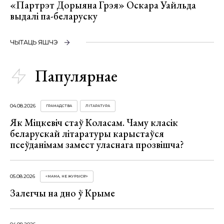
«Партрэт Дорыяна Грэя» Оскара Уайльда
выдалі па-беларуску
ЧЫТАЦЬ ЯШЧЭ
Папулярнае
04.08.2026
ГРАМАДСТВА
ЛІТАРАТУРА
Як Міцкевіч стаў Коласам. Чаму класік
беларускай літаратуры карыстаўся
псеўданімам замест уласнага прозвішча?
05.08.2026
«МАМА, НЕ ЖУРЫСЯ!»
Залегчы на дно ў Крыме