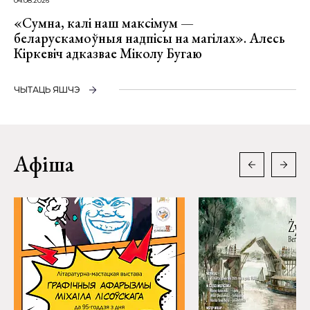
04.08.2026
«Сумна, калі наш максімум —
беларускамоўныя надпісы на магілах». Алесь
Кіркевіч адказвае Міколу Бугаю
ЧЫТАЦЬ ЯШЧЭ
Афіша