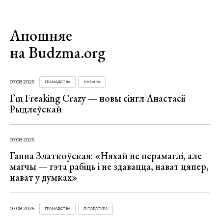
Апошняе
на Budzma.org
07.08.2026
ГРАМАДСТВА
МУЗЫКА
I’m Freaking Crazy — новы сінгл Анастасіі
Рыдлеўскай
07.08.2026
Ганна Златкоўская: «Няхай не перамаглі, але
магчы — гэта рабіць і не здавацца, нават цяпер,
нават у думках»
07.08.2026
ГРАМАДСТВА
ЛІТАРАТУРА