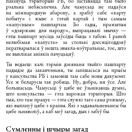
пакінуць тэрыторыю РБ, бо заставацца там было
рэальна небясьпечна. Але чамусьці не падаўся
на міжнародную абарону, а зрабіў сабе «карту
побыту» і жыве з гэтай картай і тым самым
«капусным» пашпартам. Бо гады, пражытыя
ў «дзяржаве для народу», выпрацавалі звычку —
гэты пашпарт мусіць заўсёды быць з табою. І раней
нелюбімая «капуста» за столькі дзесяцігоддзяў
ператварылася ў нешта звыкла-нэўтральнае, тое, што
не выклікае аніякіх пачуцьцяў.
Ты ведаеш: калі тэрмін дзеяньня твайго пашпарту
падыдзе да заканчэньня, ты запішасься на прыём
у кансульства РБ і замовіш там сабе новы дакумэнт.
Усе ж беларусы так робяць. Ну, добра, ня ўсе. Але
большасьць. Чамусьці ў цябе не ўзьнікаюць думкі,
што консульства — гэта варожая тэрыторыя. Што
тыя, хто там працуе — гэта служкі таго сама рэжыму,
які выпхнуў цябе з краіны. Які з задавальненьнем бы
цябе зьняволіў, а каб меў загад, дык і забіў бы.
Сумленны і шчыры загад