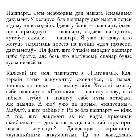
Пашпарт... Гэты неабходны для нашага існаваньня
дакумэнт. У Беларусі бяз пашпарту дык наагул лепей
з дому не выходзіць. Ідзеш у банк — пашпарт, ідзеш
праз прахадную — пашпарт, сядаеш на цягнік,
аўтобус, самалёт — пашпарт. Я ўжо не кажу, што
могуць затрымаць проста на вуліцы «для праверкі
дакумэнтаў». Ня факт, што ў такім выпадку пашпарт
цябе ўратуе, але безь яго наяўнасьці сцэнар будзе
зусім невясёлы.
Калісьці мы мелі пашпарты з «Пагонямі». Калі
тэрмін гэтых дакумэнтаў скончыўся, іх пачалі
мяняць на новыя — з «капустай». Хтосьці захаваў
сабе пашпарт з «Пагоняй» — напісаў заяву, што
нібыта згубіў і пакінуў сабе гэты артэфакт.
Як памяць. А жыў ужо па новым, «капусным».
Маўляў, а што рабіць? У РБ ж бяз пашпарту — ніяк.
А тое, што дакумэнт зь ня надта прыемнай
сымболікай — дык а як жыць на гэтай тэрыторыі
падчас акупацыі? Даводзіцца карыстацца
акупацыйнымі дакумэнтамі. Ці то зьяжджаць.