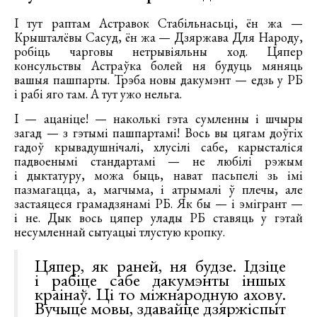
І тут раптам Астравок Стабільнасьці, ён жа —
Крышталёвы Сасуд, ён жа — Дзяржава Для Народу,
робіць чарговы нетрывіяльны ход. Цяпер
консульствы Астраўка болей ня будуць мяняць
вашыя пашпарты. Трэба новы дакумэнт — едзь у РБ
і рабі яго там. А тут ужо нельга.
І — ацаніце! — наколькі гэта сумленны і шчыры
загад — з гэтымі пашпартамі! Вось вы цягам доўгіх
гадоў крывадушнічалі, хлусілі сабе, карысталіся
падвоенымі стандартамі — не любілі рэжым
і дыктатуру, можа быць, нават пасьпелі зь імі
пазмагацца, а, магчыма, і атрымалі ў плечы, але
застаяцеся грамадзянамі РБ. Як бы — і эмігрант —
і не. Дык вось цяпер улады РБ ставяць у гэтай
несумленнай сытуацыі тлустую кропку.
Цяпер, як раней, ня будзе. Ідзіце
і рабіце сабе дакумэнты іншых
краінаў. Ці то міжнародную ахову.
Вучыце мовы, здавайце дзяржіспыт