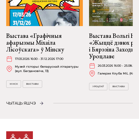
Выстава «Графічныя
Выстава Вольгі На
афарызмы Міхаіла
«Жыццё дзвюх рэк
Лісоўскага» ў Мінску
і Бярэзіна Заходня
Уроцлаве
17.03.2026 16:00 - 31.12.2026 17:00
26.03.2026 16:00 - 25.08.202
Музей гісторыі беларускай літаратуры
(вул. Багдановіча, 13)
Галерэя Клуба MiL (Kościu
МІНСК
ВЫСТАВЫ
УРОЦЛАЎ
ВЫСТАВЫ
ЧЫТАЦЬ ЯШЧЭ