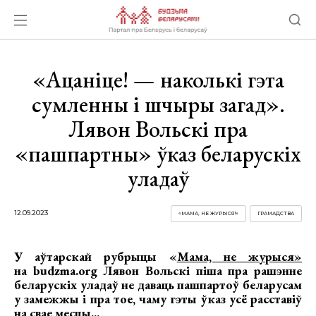
«Ацаніце! — наколькі гэта
сумленны і шчыры загад».
Лявон Вольскі пра
«пашпартны» ўказ беларускіх
уладаў
12.09.2023
«МАМА, НЕ ЖУРЫСЯ!»
ГРАМАДСТВА
У аўтарскай рубрыцы «
Мама, не журыся»
на budzma.org Лявон Вольскі піша пра рашэнне
беларускіх уладаў не даваць пашпартоў беларусам
у замежжы і пра тое, чаму гэты ўказ усё расставіў
на свае месцы...