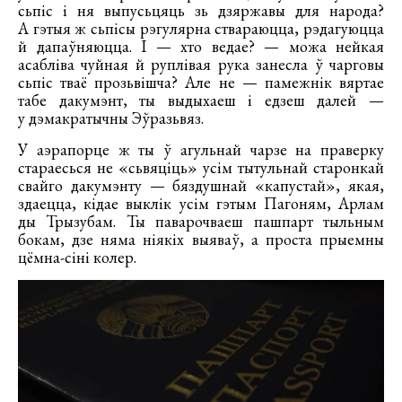
сьпіс і ня выпусьцяць зь дзяржавы для народа?
А гэтыя ж сьпісы рэгулярна ствараюцца, рэдагуюцца
й дапаўняюцца. І — хто ведае? — можа нейкая
асабліва чуйная й руплівая рука занесла ў чарговы
сьпіс тваё прозьвішча? Але не — памежнік вяртае
табе дакумэнт, ты выдыхаеш і едзеш далей —
у дэмакратычны Эўразьвяз.
У аэрапорце ж ты ў агульнай чарзе на праверку
стараесься не «сьвяціць» усім тытульнай старонкай
свайго дакумэнту — бяздушнай «капустай», якая,
здаецца, кідае выклік усім гэтым Пагоням, Арлам
ды Трызубам. Ты паварочваеш пашпарт тыльным
бокам, дзе няма ніякіх выяваў, а проста прыемны
цёмна-сіні колер.