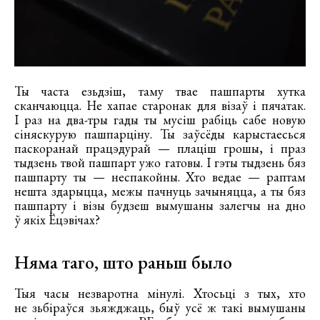
Ты часта езьдзіш, таму твае пашпарты хутка
сканчаюцца. Не хапае старонак для візаў і пячатак.
І раз на два-тры гады ты мусіш рабіць сабе новую
сіняскурую пашпарціну. Ты заўсёды карыстаесься
паскоранай працэдурай — плаціш грошы, і праз
тыдзень твой пашпарт ужо гатовы. І гэты тыдзень бяз
пашпарту ты — неспакойны. Хто ведае — раптам
нешта здарыцца, межы пачнуць зачыняцца, а ты бяз
пашпарту і візы будзеш вымушаны залегчы на дно
ў якіх Ёцэвічах?
Няма таго, што раньш было
Тыя часы незваротна мінулі. Хтосьці з тых, хто
не зьбіраўся зьяжджаць, быў усё ж такі вымушаны