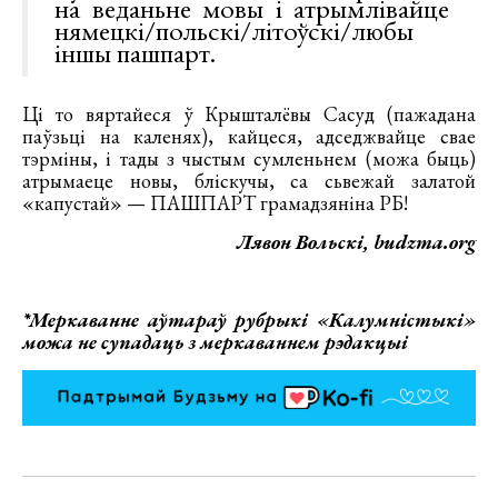
на веданьне мовы і атрымлівайце
нямецкі/польскі/літоўскі/любы
іншы пашпарт.
Ці то вяртайеся ў Крышталёвы Сасуд (пажадана
паўзьці на каленях), кайцеся, адседжвайце свае
тэрміны, і тады з чыстым сумленьнем (можа быць)
атрымаеце новы, бліскучы, са сьвежай залатой
«капустай» — ПАШПАРТ грамадзяніна РБ!
Лявон Вольскі, budzma.org
*Меркаванне аўтараў рубрыкі «Калумністыкі»
можа не супадаць з меркаваннем рэдакцыі