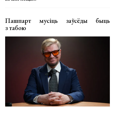
Пашпарт мусіць заўсёды быць
з табою