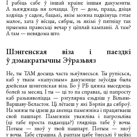
І рабіць сабе ў іншай краіне іншыя дакумэнты.
А зьяжджаць ня хочацца. Тут — дом, праца, дзіця
ходзіць у садок, бацькі, якім можна падкінуць гэтае
малое, хата ў вёсцы, сябры, зь якімі ў пятніцу так
прыемна правесьці вечар у цёплай кампаніі. А там?
А там — невядома што.
Шэнгенская віза і паездкі
ў дэмакратычны Эўразьвяз
Не, ты ТАМ досыць часта зьяўляесься. Ты рупісься,
каб у тваім «капусным» дакумэнце заўсёды была
дзейсная шэнгенская віза. Бо ў РБ цяжка выседзець
болей за месяц. І ты — ці то па справах, ці папросту
каб разьняволіцца — рэгулярна езьдзіш у Вільню-
Варшаву-Беласток. Ці лётаеш у які Бэрлін да сяброў.
На мяжы ты ідзеш да акенца памежніка і працягваеш
свой пашпарт. Памежнік уважліва і пагрозьліва
(ці табе проста падаецца?) глядзіць табе ў вочы.
Потым — зноў у твой пашпарт. Потым — зноў
у вочы. Табе страшна. А раптам цябе ўнесьлі ў нейкі