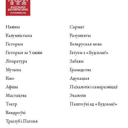
Навіны
Сармат
Калумністыка
Разумняты
Гісторыя
Беларуская мова
Гісторыя за 5 хвілін
Гатуем з «Будзьма!»
Літаратура
Забавы
Музыка
Грамадства
Кіно
Адукацыя
Афіша
Псіхалогія і самаразвіццё
Мастацтва
Экалогія
Тэатр
Паштоўкі ад «Будзьма!»
Вандроўкі
Трызуб і Пагоня