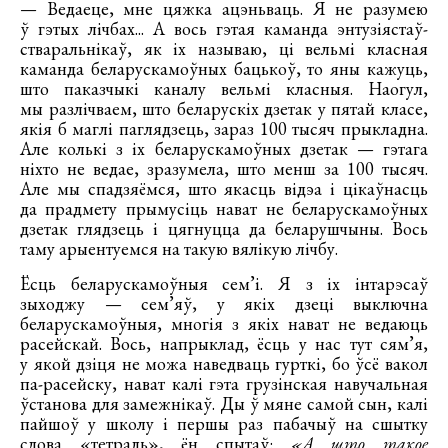
— Ведаеце, мне цяжка ацэньваць. Я не разумею
ў гэтых лічбах... А вось гэтая каманда энтузіястаў-
стваральнікаў, як іх называю, ці вельмі класная
каманда беларускамоўных бацькоў, то яны кажуць,
што паказчыкі каналу вельмі класныя. Наогул,
мы разлічваем, што беларускіх дзетак у пятай класе,
якія б маглі паглядзець, зараз 100 тысяч прыкладна.
Але колькі з іх беларускамоўных дзетак — гэтага
ніхто не ведае, зразумела, што менш за 100 тысяч.
Але мы спадзяёмся, што якасць відэа і цікаўнасць
да прадмету прымусіць нават не беларускамоўных
дзетак глядзець і цягнуцца да беларушчыны. Вось
таму арыентуемся на такую вялікую лічбу.
Ёсць беларускамоўныя сем’і. Я з іх інтарэсаў
зыходжу — сем’яў, у якіх дзеці выключна
беларускамоўныя, многія з якіх нават не ведаюць
расейскай. Вось, напрыклад, ёсць у нас тут сям’я,
у якой дзіця не можа наведваць гурткі, бо ўсё вакол
па-расейску, нават калі гэта грузінская навучальная
ўстанова для замежнікаў. Ды ў мяне самой сын, калі
пайшоў у школу і першы раз пабачыў на сшытку
слова «тетрадь», ён спытаў:
«А што такое