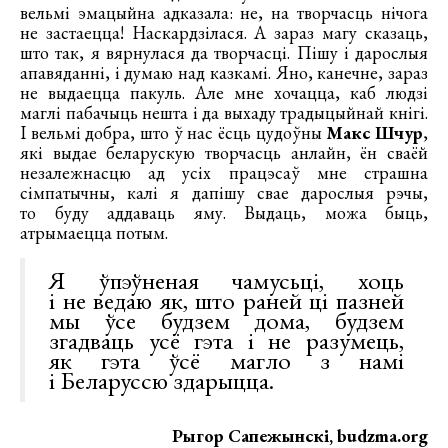
вельмі эмацыйна адказала: не, на творчасць нічога
не застаецца! Наскардзілася. А зараз магу сказаць,
што так, я вярнулася да творчасці. Пішу і дарослыя
апавяданні, і думаю над казкамі. Яно, канечне, зараз
не выдаецца пакуль. Але мне хочацца, каб людзі
маглі пабачыць нешта і да выхаду традыцыйнай кнігі.
І вельмі добра, што ў нас ёсць цудоўны
Макс Шчур
,
які выдае беларускую творчасць анлайн, ён сваёй
незалежнасцю ад усіх працэсаў мне страшна
сімпатычны, калі я дапішу свае дарослыя рэчы,
то буду аддаваць яму. Выдаць, можа быць,
атрымаецца потым.
Я ўпэўненая чамусьці, хоць
і не ведаю як, што раней ці пазней
мы ўсе будзем дома, будзем
згадваць усё гэта і не разумець,
як гэта ўсё магло з намі
і Беларуссю здарыцца.
Рыгор Сапежынскі, budzma.org