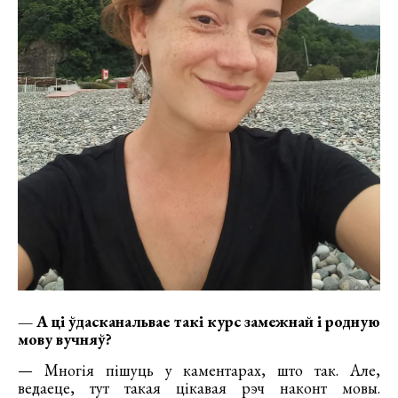
— А ці ўдасканальвае такі курс замежнай і родную
мову вучняў?
— Многія пішуць у каментарах, што так. Але,
ведаеце, тут такая цікавая рэч наконт мовы.