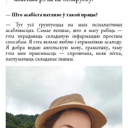
— Што асабіста натхняе ў такой працы?
— Тут усё грунтуецца на маіх псіхалагічных
асаблівасцях. Самае лепшае, што я магу рабіць —
гэта перадаваць складаную інфармацыю простым
спосабам. Я гэта вельмі люблю і атрымліваю асалоду.
Я добра ведаю ангельскую мову, граматыку, таму
гэта мне прыемнасць — спрошчана, неяк лёгка,
патлумачыць складанае іншым.