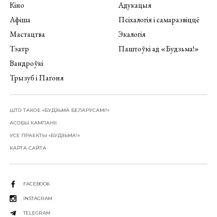
Кіно
Адукацыя
Афіша
Псіхалогія і самаразвіццё
Мастацтва
Экалогія
Тэатр
Паштоўкі ад «Будзьма!»
Вандроўкі
Трызуб і Пагоня
ШТО ТАКОЕ «БУДЗЬМА БЕЛАРУСАМІ!»
АСОБЫ КАМПАНІІ
УСЕ ПРАЕКТЫ «БУДЗЬМА!»
КАРТА САЙТА
FACEBOOK
INSTAGRAM
TELEGRAM