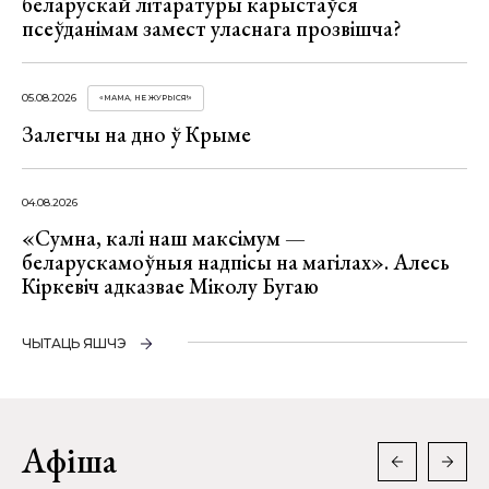
беларускай літаратуры карыстаўся
псеўданімам замест уласнага прозвішча?
05.08.2026
«МАМА, НЕ ЖУРЫСЯ!»
Залегчы на дно ў Крыме
04.08.2026
«Сумна, калі наш максімум —
беларускамоўныя надпісы на магілах». Алесь
Кіркевіч адказвае Міколу Бугаю
ЧЫТАЦЬ ЯШЧЭ
Афіша