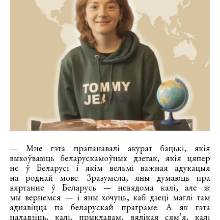
— Мне гэта прапанавалі акурат бацькі, якія
выхоўваюць беларускамоўных дзетак, якія цяпер
не ў Беларусі і якім вельмі важная адукацыя
на роднай мове. Зразумела, яны думаюць пра
вяртанне ў Беларусь — невядома калі, але ж
мы вернемся — і яны хочуць, каб дзеці маглі там
аднавіцца па беларускай праграме. А як гэта
наладзіць, калі, прыкладам, вялікая сям’я, калі