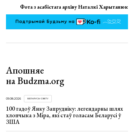
Фота з асабістага архіву Наталкі Харытанюк
Апошняе
на Budzma.org
09.08.2026
БЕЛАРУСЫ СВЕТУ
100 гадоў Янку Запрудніку: легендарны шлях
хлопчыка з Міра, які стаў голасам Беларусі ў
ЗША