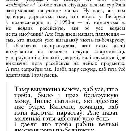
«тЕтрадь»
? То-бок такая сітуацыя вельмі сур’ёзна
затарможвае навучанне малых. Ну вось, як нам
здаецца, дарослым, тым, хто вырас у Беларусі
ў познесавецкія ці ў 1990-я — ну немагчыма ж
не ведаць расейскую, мы ж усе ведаем
яе па змоўчанні? Але ёсць дзеці нашага пакалення —
тых, хто дзяцей ужо выгадаваў чыста па-беларуску.
І абсалютна несправядліва, што гэтыя дзеці
вымушаныя на некалькі секунд затарможваць
у параўнанні з іншымі дзецьмі, калі адукацыя ідзе
выключна праз расейскую на нейкіх прадметах.
А гэта сапраўды так. Трэба пару секунд, каб гэта ўсё
адаптаваць і зразумець.
Таму выключна важна, каб усё, што
трэба, было і праз беларускую
мову. Іншае пытанне, які адсотак
нас будзе. Канечне, хочацца, каб
гэты адсотак нарастаў. Але нават
маленькі гэты адсотак ужо ёсць —
і дзеля яго трэба рабіць вельмі
якасныя рэчы па-беларуску.