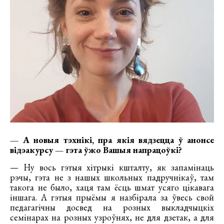
— А новыя тэхнікі, пра якія вядзецца ў анонсе
відэакурсу — гэта ўжо Вашыя напрацоўкі?
— Ну вось гэтыя хітрыкі кшталту, як запамінаць
рэчы, гэта не з нашых школьных падручнікаў, там
такога не было, хаця там ёсць шмат усяго цікавага
іншага. А гэтыя прыёмы я назбірала за ўвесь свой
педагагічны досвед на розных выкладчыцкіх
семінарах на розных узроўнях, не для дзетак, а для