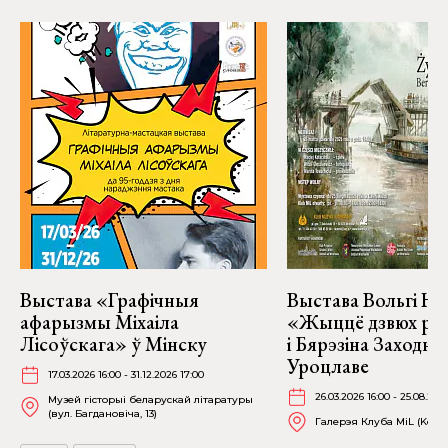
Выстава «Графічныя
Выстава Вольгі На
афарызмы Міхаіла
«Жыццё дзвюх рэк
Лісоўскага» ў Мінску
і Бярэзіна Заходня
Уроцлаве
17.03.2026 16:00 - 31.12.2026 17:00
26.03.2026 16:00 - 25.08.202
Музей гісторыі беларускай літаратуры
(вул. Багдановіча, 13)
Галерэя Клуба MiL (Kościu