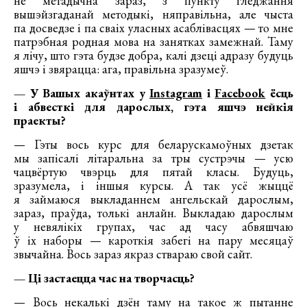
не метадычна зараз, з пункту гледжання
вышэйзгаданай методыкі, няправільна, але чыста
па досведзе і па сваіх уласных асаблівасцях — то мне
патрэбная родная мова на занятках замежнай. Таму
я лічу, што гэта будзе добра, калі дзеці адразу будуць
яшчэ і звярацца: ага, правільна зразумеў.
— У Вашых акаўнтах у
Instagram
і
Facebook
ёсць
і абвесткі для дарослых, гэта яшчэ нейкія
праекты?
— Гэты вось курс для беларускамоўных дзетак
мы запісалі літаральна за тры сустрэчы — усю
чацвёртую чвэрць для пятай класы. Будуць,
зразумела, і іншыя курсы. А так усё жыццё
я займаюся выкладаннем ангельскай дарослым,
зараз, праўда, толькі анлайн. Выкладаю дарослым
у невялікіх групах, час ад часу абвяшчаю
ў іх наборы — кароткія забегі на пару месяцаў
звычайна. Вось зараз якраз ствараю свой сайт.
— Ці застаецца час на творчасць?
— Вось некалькі дзён таму на такое ж пытанне