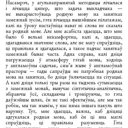
Насамрэч, у агульнапрынятай методыцы лічылася
і лічыцца цяпер, што задача выкладчыка —
не выкарыстоўваць родную мову на занятках
замежнай зусім, гэта лічыцца вышэйшым пілатажам,
калі на ўроку настаўніца нават ні слова не сказала
на роднай мове. Але мне асабіста здаецца, што мне
было б вельмі некамфортна, калі я, здаецца,
здагадваюся значэнне слова, але не магу спраўдзіць,
ці правільна я здагадалася, а такое падчас заняткаў
замежнай бывае часта. Адна справа, калі дзіця
пагружаецца ў атмасферу гэтай мовы, ходзіць
у англамоўны садочак, сям’я жыве ў англамоўнай
прасторы — тады сапраўды не патрэбная родная
мова на занятках, бо дзіця ўключаецца па сітуацыі.
А калі дзіця толькі тры разы на тыдзень сутыкаецца
з замежнай мовай, вывучае сінтэтычна-аналітычна,
збіраючы ўсё, складаючы і трэніруючы, то гэта
даўжэйшы шлях, ён не такі эфектыўны, але мы так
робім, мы так жывём, у нас няма іншага пакуль што
варунку. Тут, мне здаецца, важна, каб дзіцяці
адгукалася родная мова, каб ён ці яна маглі
спраўдзіць, ці правільна разумеюць. Гэта