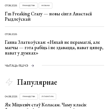
07.08.2026
ГРАМАДСТВА
МУЗЫКА
I’m Freaking Crazy — новы сінгл Анастасіі
Рыдлеўскай
07.08.2026
Ганна Златкоўская: «Няхай не перамаглі, але
магчы — гэта рабіць і не здавацца, нават цяпер,
нават у думках»
ЧЫТАЦЬ ЯШЧЭ
Папулярнае
04.08.2026
ГРАМАДСТВА
ЛІТАРАТУРА
Як Міцкевіч стаў Коласам. Чаму класік