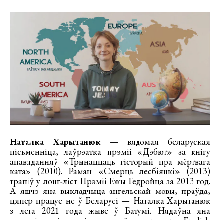
Наталка Харытанюк
— вядомая беларуская
пісьменніца, лаўрэатка прэміі «Дэбют» за кнігу
апавяданняў «Трынаццаць гісторый пра мёртвага
ката» (2010). Раман «Смерць лесбіянкі» (2013)
трапіў у лонг-ліст Прэміі Ежы Гедройца за 2013 год.
А яшчэ яна выкладчыца ангельскай мовы, праўда,
цяпер працуе не ў Беларусі — Наталка Харытанюк
з лета 2021 года жыве ў Батумі. Нядаўна яна