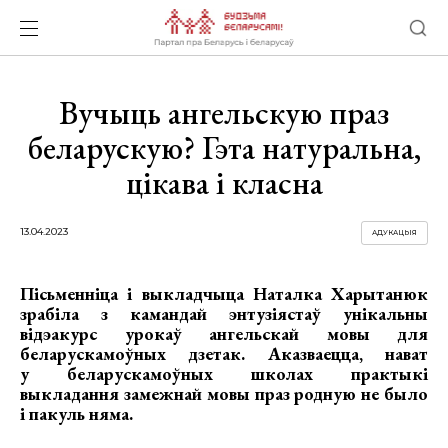
Вучыць ангельскую праз
беларускую? Гэта натуральна,
цікава і класна
13.04.2023
АДУКАЦЫЯ
Пісьменніца і выкладчыца Наталка Харытанюк
зрабіла з камандай энтузіястаў унікальны
відэакурс урокаў ангельскай мовы для
беларускамоўных дзетак. Аказваецца, нават
у беларускамоўных школах практыкі
выкладання замежнай мовы праз родную не было
і пакуль няма.