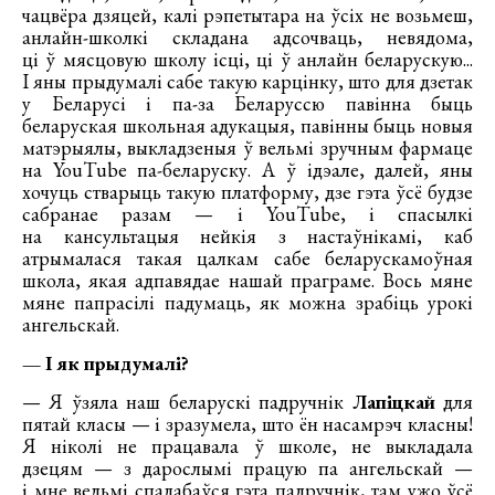
чацвёра дзяцей, калі рэпетытара на ўсіх не возьмеш,
анлайн-школкі складана адсочваць, невядома,
ці ў мясцовую школу ісці, ці ў анлайн беларускую...
І яны прыдумалі сабе такую карцінку, што для дзетак
у Беларусі і па-за Беларуссю павінна быць
беларуская школьная адукацыя, павінны быць новыя
матэрыялы, выкладзеныя ў вельмі зручным фармаце
на YouTube па-беларуску. А ў ідэале, далей, яны
хочуць стварыць такую платформу, дзе гэта ўсё будзе
сабранае разам — і YouTube, і спасылкі
на кансультацыя нейкія з настаўнікамі, каб
атрымалася такая цалкам сабе беларускамоўная
школа, якая адпавядае нашай праграме. Вось мяне
мяне папрасілі падумаць, як можна зрабіць урокі
ангельскай.
— І як прыдумалі?
— Я ўзяла наш беларускі падручнік
Лапіцкай
для
пятай класы — і зразумела, што ён насамрэч класны!
Я ніколі не працавала ў школе, не выкладала
дзецям — з дарослымі працую па ангельскай —
і мне вельмі спадабаўся гэта падручнік, там ужо ўсё