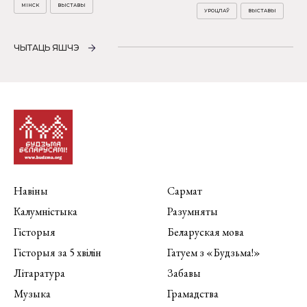
МІНСК
ВЫСТАВЫ
УРОЦЛАЎ
ВЫСТАВЫ
ЧЫТАЦЬ ЯШЧЭ
Навіны
Сармат
Калумністыка
Разумняты
Гісторыя
Беларуская мова
Гісторыя за 5 хвілін
Гатуем з «Будзьма!»
Літаратура
Забавы
Музыка
Грамадства