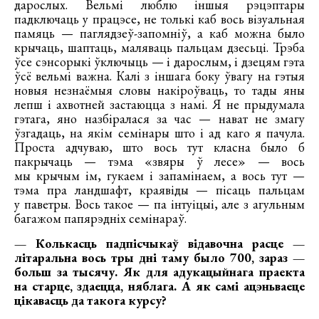
дарослых. Вельмі люблю іншыя рэцэптары
падключаць у працэсе, не толькі каб вось візуальная
памяць — паглядзеў-запомніў, а каб можна было
крычаць, шаптаць, маляваць пальцам дзесьці. Трэба
ўсе сэнсорыкі ўключыць — і дарослым, і дзецям гэта
ўсё вельмі важна. Калі з іншага боку ўвагу на гэтыя
новыя незнаёмыя словы накіроўваць, то тады яны
лепш і ахвотней застаюцца з намі. Я не прыдумала
гэтага, яно назбіралася за час — нават не змагу
ўзгадаць, на якім семінары што і ад каго я пачула.
Проста адчуваю, што вось тут класна было б
пакрычаць — тэма «звяры ў лесе» — вось
мы крычым ім, гукаем і запамінаем, а вось тут —
тэма пра ландшафт, краявіды — пісаць пальцам
у паветры. Вось такое — па інтуіцыі, але з агульным
багажом папярэдніх семінараў.
— Колькасць падпісчыкаў відавочна расце —
літаральна вось тры дні таму было 700, зараз —
больш за тысячу. Як для адукацыйнага праекта
на старце, здаецца, няблага. А як самі ацэньваеце
цікавасць да такога курсу?