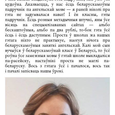
цудоўна. Аказваецца, у нас ёсць беларускамоўны
падручнік па ангельскай мове — я раней ніколі пра
гэта не задумвалася нават! І ён класны, гэты
падручнік. Ёсць розныя метадычныя штучкі, яны ўсе
вісяць на спецыялізаваных сайтах — альбо
бескаштоўныя, альбо па два рублі, то-бок гэта ўсё
ёсць і ёсць даступным. Проста ў школах жа нашых
гэтага ніхто не практыкуе, наогул нічога пра
беларускамоўныя заняткі ангельскай. Калі мой сын
вучыўся ў беларускамоўнай класе ў Беларусі, то ўсё
роўна ўсе замежныя мовы ў гэтай школе выкладаліся
па-расейску, настаўнікі проста не маглі па-
беларуску. Вось з гэтага ўсё і пачалося, вось так
і пачалі запісваць нашы ўрокі.