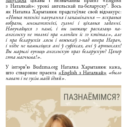
запусціла
цікавы і незвычайны праект «English
з Наталкай»: урокі ангельскай па-беларуску". Вось
як Наталка Харытанюк прадстаўляе свой відэакурс:
«Новыя тэхнікі навучання і запамінання — яскравыя
вобразы, мнематэхнікі, гульні і цікавыя заданні.
Навучайцеся з намі, і вы зможаце расказаць па-
ангельску не толькі пра «лондан іс зэ кэпітал», але
і пра беларускія лясы і вожыкаў з-пад возера Нарач,
і нідзе не памыліцеся ані ў суфіксах, ані ў артыклях!
Вы марылі вучыць ангельскую праз беларускую? Цяпер
гэта магчыма!».
У інтэрв’ю Budzma.org Наталка Харытанюк кажа,
што стварэнне праекта
«English з Наталкай»
«было
нават і не зусім маёй ідэяй»
.