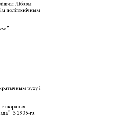
лішчы Лібавы
ім політэхнічным
та”.
акратычным руху і
 створаная
да”. З 1905-га