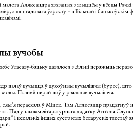
малога Аляксандра звязаныя з жыццём у вёсцы Рэчкі ў
амёр, з пяцігадовага ўзросту – з Вільняй і бацькоўскім
кавічамі.
апы вучобы
ужбе Уласаву-бацьку давялося з Вільні перажыць пераво
др пачаў вучыцца ў духоўным вучылішчы (бурсе), што 
 мовы. Пазней перайшоў у рэальнае вучылішча.
, сям’я пераехала ў Мінск. Там Аляксандр працягнуў 
чы. Пад уплывам літаратурнага дадатку Антона Слупск
ря” і некалькіх іншых сустрэтых беларускіх тэкстаў за
рай.