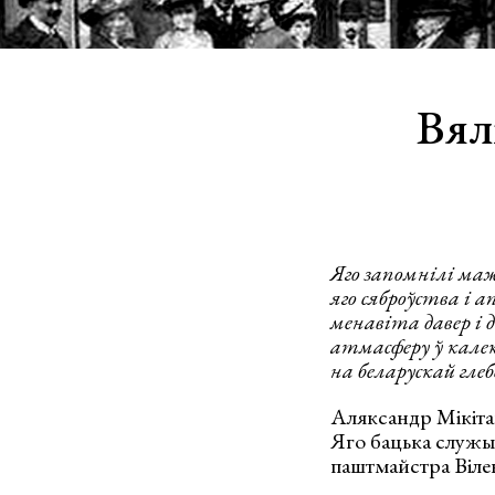
Вял
Яго запомнілі маж
яго сяброўства і а
менавіта давер і 
атмасферу ў калек
на беларускай глеб
Аляксандр Мікітав
Яго бацька служы
паштмайстра Вілен