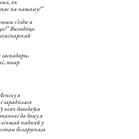
ных, як
ытае па-нашаму!”
тым з’ездзе я
ь?” Выходзіць
 семінарскай
 гаспадары,
лі, твар
Менску я
 зарадзілася
ў неяк даведаўся
ртаньні да дому я
ялікшай падзеяй у
ыстам беларускага