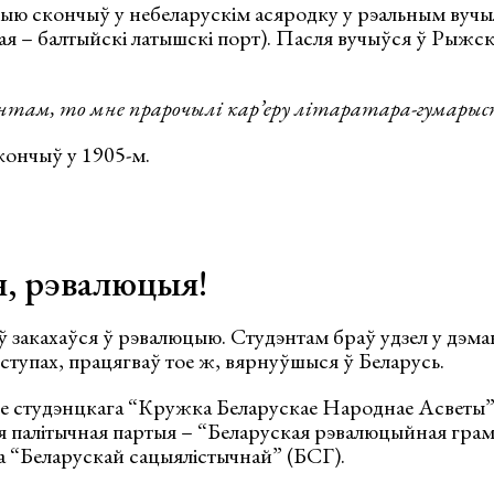
ю скончыў у небеларускім асяродку у рэальным вучы
я – балтыйскі латышскі порт). Пасля вучыўся ў Рыжск
энтам, то мне прарочылі кар’еру літаратара-гумарыс
кончыў у 1905-м.
, рэвалюцыя!
ў закахаўся ў рэвалюцыю. Студэнтам браў удзел у дэм
тупах, працягваў тое ж, вярнуўшыся ў Беларусь.
ве студэнцкага “Кружка Беларускае Народнае Асветы”
 палітычная партыя – “Беларуская рэвалюцыйная грама
а “Беларускай сацыялістычнай” (БСГ).