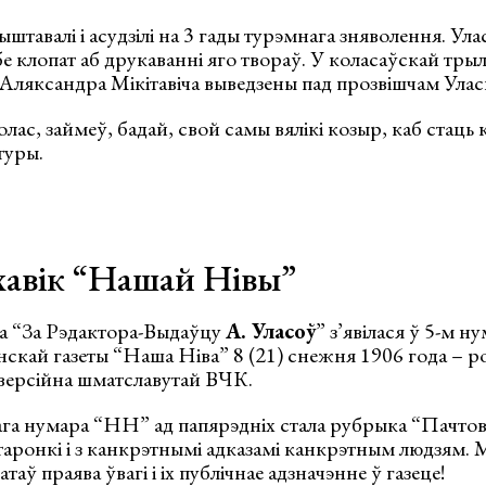
штавалі і асудзілі на 3 гады турэмнага зняволення. Ула
бе клопат аб друкаванні яго твораў. У коласаўскай трыл
Аляксандра Мікітавіча выведзены пад прозвішчам Улас
лас, займеў, бадай, свой самы вялікі козыр, каб стаць 
туры.
хавік “Нашай Нівы”
а “За Рэдактора-Выдаўцу
А. Уласоў
” з’явілася ў 5-м н
нскай газеты “Наша Ніва” 8 (21) снежня 1906 года – ро
версійна шматславутай ВЧК.
га нумара “НН” ад папярэдніх стала рубрыка “Пачтов
старонкі і з канкрэтнымі адказамі канкрэтным людзям. 
атаў праява ўвагі і іх публічнае адзначэнне ў газеце!