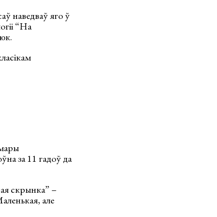
саў наведваў яго ў
огіі “На
юк.
класікам
умары
ўна за 11 гадоў да
ая скрынка” –
Маленькая, але