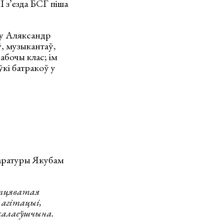
ІІ з’езда БСГ піша
ку Аляксандр
ў, музыкантаў,
рабочы клас; ім
ўкі батракоў у
таратуры Якубам
лапцяватая
 агітацыі,
ікалаеўшчына.