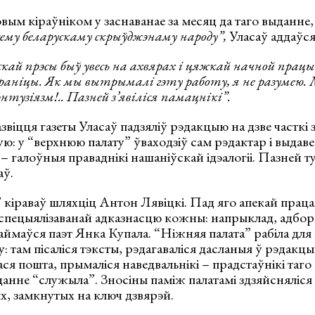
 кіраўніком у заснаванае за месяц да таго выданне, 
сему беларускаму скрыўджэнаму народу”,
Уласаў аддаўс
ай прэсы быў увесь на ахвярах і цяжкай начной працы
а раніцы. Як мы вытрымалі гэту работу, я не разумею.
нтузіязм!.. Пазней з’явіліся памацнікі”.
звіцця газеты Уласаў падзяліў рэдакцыю на дзве часткі 
ю: у “верхнюю палату” ўваходзіў сам рэдактар і выдаве
 галоўныя праваднікі нашаніўскай ідэалогіі. Пазней ту
аў.
кіраваў шляхціц Антон Лявіцкі. Пад яго апекай працав
 спецыялізаванай адказнасцю кожны: напрыклад, адбор
аймаўся паэт Янка Купала. “Ніжняя палата” рабіла для
: там пісаліся тэксты, рэдагаваліся дасланыя ў рэдакц
ся пошта, прымаліся наведвальнікі – прадстаўнікі таг
анне “служыла”. Зносіны паміж палатамі здзяйсняліся
х, замкнутых на ключ дзвярэй.