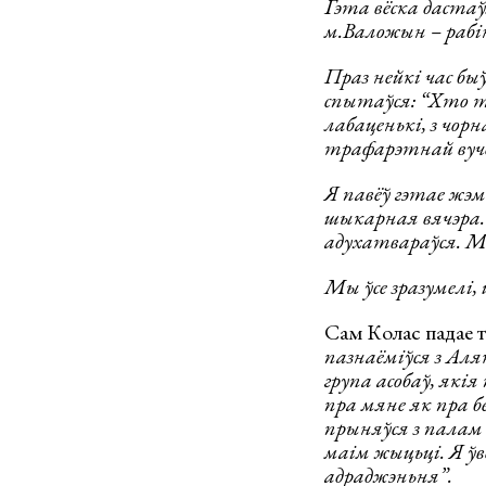
Гэта вёска дастаў
м.Валожын – рабін
Праз нейкі час быў
спытаўся: “Хто т
лабаценькі, з чорн
трафарэтнай вуч
Я павёў гэтае жэм
шыкарная вячэра. 
адухатвараўся. М
Мы ўсе зразумелі, 
Сам Колас падае т
пазнаёміўся з Аля
група асобаў, якія
пра мяне як пра б
прыняўся з палам 
маім жыцьці. Я ўв
адраджэньня”.