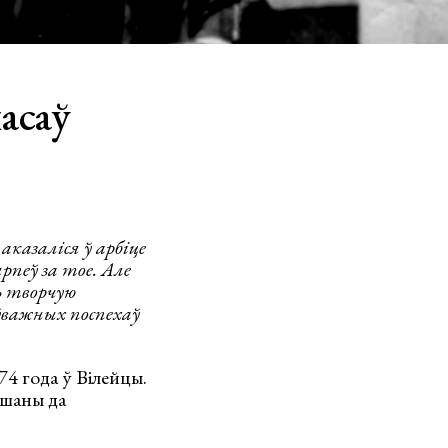
асаў
казаліся ў арбіце
ярпеў за тое. Але
ь творчую
аўважных поспехаў
74 года ў Вілейцы.
ышаны да