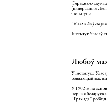
Сярэднюю адукацы
(цяперашняя Ліепа
інстытуце.
“
Калі я быў студ
Інстытут Уласаў с
Любоў мая
У інстытуце Уласа
рэвалюцыйных выс
У 1902-м на асно
першая беларуская
“Грамада” робіцц