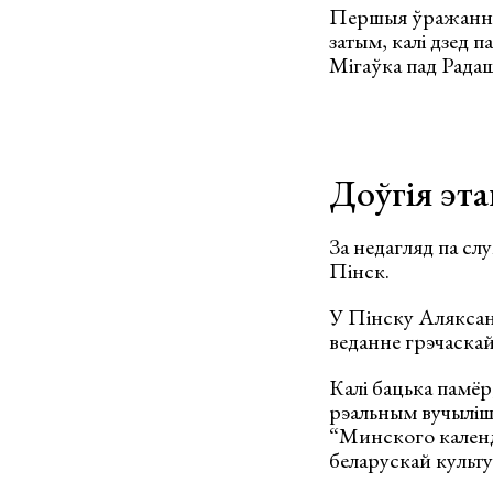
Першыя ўражанні 
затым, калі дзед п
Мігаўка пад Радаш
Доўгія эт
За недагляд па сл
Пінск.
У Пінску Аляксан
веданне грэчаскай
Калі бацька памёр
рэальным вучыліш
“Минского календа
беларускай культу