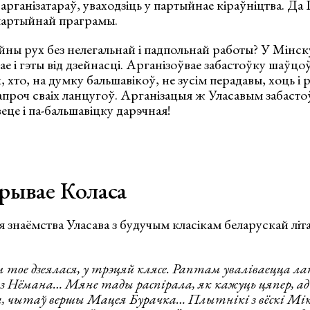
е арганізатараў, уваходзіць у партыйнае кіраўніцтва. Да 
партыйнай праграмы.
йны рух без нелегальнай і падпольнай работы? У Мінс
ае і гэты від дзейнасці. Арганізоўвае забастоўку шаўцо
 хто, на думку бальшавікоў, не зусім перадавы, хоць і 
апроч сваіх ланцугоў. Арганізацыя ж Уласавым забасто
еце і па-бальшавіцку дарэчная!
крывае Коласа
 знаёмства Уласава з будучым класікам беларускай лі
м тое дзеялася, у трэцяй клясе. Раптам уваліваецца 
 з Нёмана… Мяне тады распірала, як кажуць цяпер, ад
ра, чытаў вершы Мацея Бурачка… Плытнікі з вёскі М