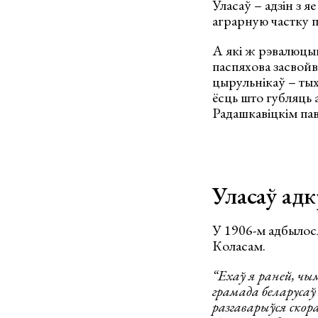
Уласаў – адзін з я
аграрную частку 
А які ж рэвалюцы
паспяхова засвойв
цырульнікаў – тых,
ёсць што губляць 
Радашкавіцкім пав
Уласаў ад
У 1906-м адбылося
Коласам.
“Ехаў я раней, чы
грамада беларусаў
разгаварыўся ско