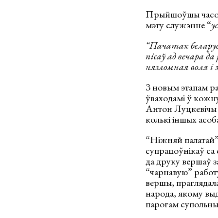
Прыйшоўшы часовым
мэту служэнне “
у
“Пачатак беларуск
пісаў ад вечара д
нязломная воля і э
З новым этапам ра
ўваходамі ў кожну
Антон Луцкевічы –
колькі іншых асоб
“Ніжняй палатай” 
супрацоўнікаў са
да друку вершаў з
“чарнавую” работу
вершы, праглядала
народа, якому выд
парогам супольны