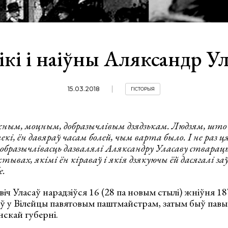
ікі і наіўны Аляксандр Ул
15.03.2018
ГІСТОРЫЯ
ным, моцным, добразычлівым дзядзькам. Людзям, што а
пекі, ён давяраў часам болей, чым варта было. І не раз ц
добразычлівасць дазвалялі Аляксандру Уласаву стварац
тывах, якімі ён кіраваў і якія дзякуючы ёй дасягалі з
е.
іч Уласаў нарадзіўся 16 (28 па новым стылі) жніўня 18
ў у Вілейцы павятовым паштмайстрам, затым быў пав
скай губерні.