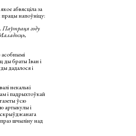
якое абвясціла за
я працы напоўніцу:
. Паўтраця году
 Маладосць,
з асобнымі
ц ды браты Іван і
ды дадалося і
алі некалькі
ам і падрыхтоўкай
 газеты ўсю
ыю артыкулы і
о скрыўджанага
 праз шчыліну над