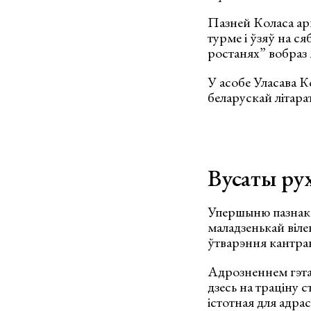
Пазней Коласа ары
турме і ўзяў на ся
ростанях” вобраз 
У асобе Уласава Ко
беларускай літара
Вусаты ру
Упершыню пазнак
маладзенькай віле
ўтварэння кантра
Адрозненнем гэта
дзесь на траціну 
істотная для адрас