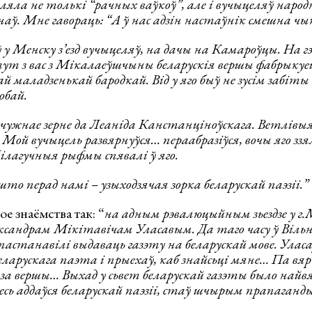
ляла не толькі “рачных ваўкоў”, але і вучыцеляў народ
аў. Мне гавораць: “А ў нас адзін настаўнік смешна ч
 у Менску з’езд вучыцеляў, на дачы на Камароўцы. На гэ
ут з вас з Мікалаеўшчыны беларускія вершы фабрыкуец
ай маладзенькай бародкай. Від у яго быў не зусім забіты
обай.
чужнае зерне да Леаніда Канстанціноўскага. Ветлівыя
Мой вучыцель развярнуўся… пераабразіўся, вочы яго ззя
ілагучныя рыфмы спявалі ў яго.
што перад намі – узыходзячая зорка беларускай паэзіі.”
ое знаёмства так: “
на адным рэвалюцыйным зьездзе у г.
ксандрам Мікітавічам Уласавым. Да таго часу ў Вільні
 пастанавілі выдаваць газэту на беларускай мове. Уласа
еларускага паэта і прыехаў, каб знайсьці мяне… Па вя
за вершы… Выхад у сьвет беларускай газэты было найв
есь аддаўся беларускай паэзіі, стаў шчырым прапаганд