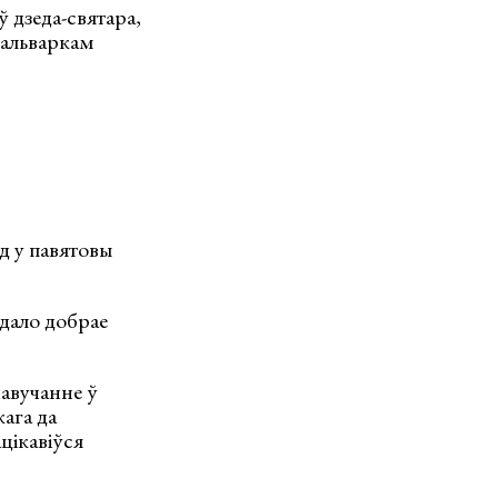
 дзеда-святара,
 фальваркам
д у павятовы
дало добрае
навучанне ў
ага да
цікавіўся