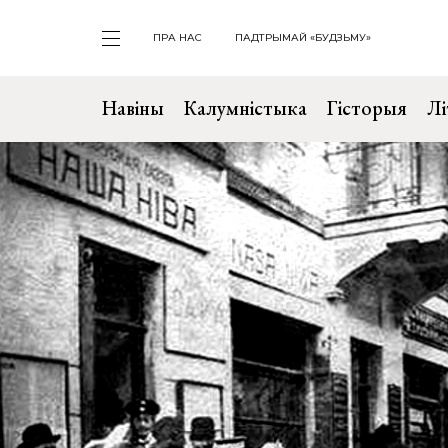
ПРА НАС
ПАДТРЫМАЙ «БУДЗЬМУ»
Навіны
Калумністыка
Гісторыя
Лі