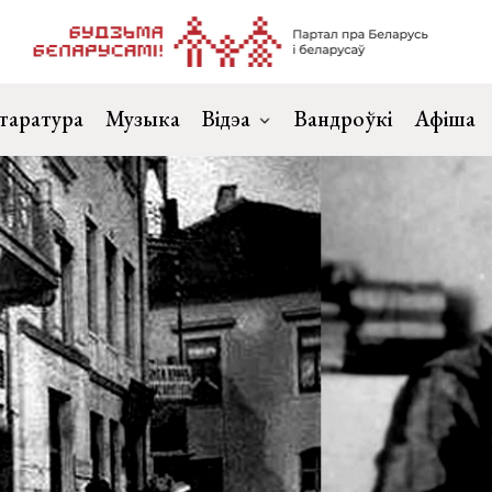
таратура
Музыка
Відэа
Вандроўкі
Афіша