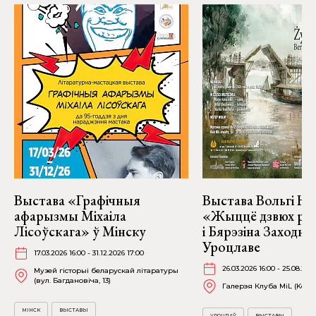
Выстава «Графічныя
Выстава Вольгі На
афарызмы Міхаіла
«Жыццё дзвюх рэк
Лісоўскага» ў Мінску
і Бярэзіна Заходня
Уроцлаве
17.03.2026 16:00 - 31.12.2026 17:00
26.03.2026 16:00 - 25.08.202
Музей гісторыі беларускай літаратуры
(вул. Багдановіча, 13)
Галерэя Клуба MiL (Kościu
МІНСК
ВЫСТАВЫ
УРОЦЛАЎ
ВЫСТАВЫ