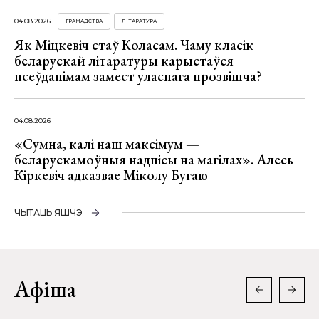
04.08.2026
ГРАМАДСТВА
ЛІТАРАТУРА
Як Міцкевіч стаў Коласам. Чаму класік
беларускай літаратуры карыстаўся
псеўданімам замест уласнага прозвішча?
04.08.2026
«Сумна, калі наш максімум —
беларускамоўныя надпісы на магілах». Алесь
Кіркевіч адказвае Міколу Бугаю
ЧЫТАЦЬ ЯШЧЭ
Афіша