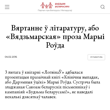
Вяртанне ў літаратуру, або
«Вядзьмарская» проза Марыі
Роўда
04.02.2016
ЛІТАРАТУРА
3 лютага ў кнігарні «ЛогвінаЎ» адбылася
прэзентацыя празаічнай кнігі «Клінічны выпадак,
або Дарэмныя ўцёкі» Марыі Роўда. Сустрэча была
зладжаная Саюзам беларускіх пісьменнікаў і
кампаніяй «Будзьма беларусамі!», яе наведалі
некалькі дзясяткаў чалавек.