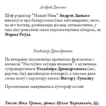
Андрэй Дынько
Шэф-рэдактар “Нашай Нівы”
Андрэй Дынько
выказаўся пра беларускамоўнае кнігавыданне, якое,
на яго погляд, развіваецца досыць аптымістычна, у
тым ліку дзякуючы такім перспектыўным аўтарам, як
Марыя Роўда
.
Уладзімір Дрындрожык
На вечарыне пісьменніца прачытала фрагменты з
аповесці “Настаўнік заўжды вінаваты” з музычным
суправаджэннем
Уладзіміра Дрындрожыка
(які,
дарэчы, быў дызайнерам вокладкі), а таксама дала
слова паэту і карэктару кніжкі
Віктару Лупасіну
.
Прэзентацыя завяршылася аўтограф-сесіяй.
Тэкст: Віка Трэнас, фота: Ціхан Чарнякевіч,
lit-