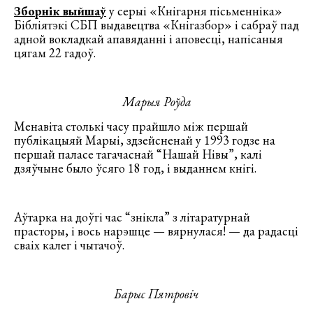
Зборнік выйшаў
у серыі «Кнігарня пісьменніка»
Бібліятэкі СБП выдавецтва «Кнігазбор» і сабраў пад
адной вокладкай апавяданні і аповесці, напісаныя
цягам 22 гадоў.
Марыя Роўда
Менавіта столькі часу прайшло між першай
публікацыяй Марыі, здзейсненай у 1993 годзе на
першай паласе тагачаснай “Нашай Нівы”, калі
дзяўчыне было ўсяго 18 год, і выданнем кнігі.
Аўтарка на доўгі час “знікла” з літаратурнай
прасторы, і вось нарэшце — вярнулася! — да радасці
сваіх калег і чытачоў.
Барыс Пятровіч