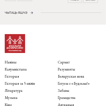
ЧЫТАЦЬ ЯШЧЭ
Навіны
Сармат
Калумністыка
Разумняты
Гісторыя
Беларуская мова
Гісторыя за 5 хвілін
Гатуем з «Будзьма!»
Літаратура
Забавы
Музыка
Грамадства
Кіно
Адукацыя