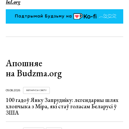
bel.org
Апошняе
на Budzma.org
09.08.2026
БЕЛАРУСЫ СВЕТУ
100 гадоў Янку Запрудніку: легендарны шлях
хлопчыка з Міра, які стаў голасам Беларусі ў
ЗША