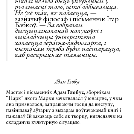
ніколі нельга быць упэўненым у
рэальнасці таго, што адбываецца.
Не ўсё так, як падаецца, —
зазначыў філосаф і пісьменнік Ігар
Бабкоў.
— За вобразам
дысцыплінаванай навукоўкі і
выкладчыцы ўніверсітэта
хаваецца гераіня-вядзьмарка, і
чытачам трэба будзе пастарацца,
каб раскрыць яе таямніцы.
Адам Глобус
Мастак і пісьменнік
Адам Глобус
, зборнікам
“Парк” якога Марыя зачытвалася ў юнацтве, у чым
яна прызналася, запрашаючы госця да выступу,
павіншаваў аўтарку з выхадам доўгачаканай кнігі і
пажадаў ёй захаваць сябе як творцу, нягледзячы на
складаную культурную сітуацыю.