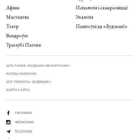
Афіша
Псіхалогія і самаразвіццё
Мастацтва
Экалогія
Тэатр
Паштоўкі ад «Будзьма!»
Вандроўкі
Трызуб і Пагоня
ШТО ТАКОЕ «БУДЗЬМА БЕЛАРУСАМІ!»
АСОБЫ КАМПАНІІ
УСЕ ПРАЕКТЫ «БУДЗЬМА!»
КАРТА САЙТА
FACEBOOK
INSTAGRAM
TELEGRAM