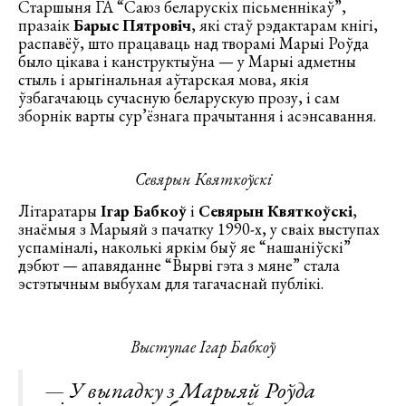
Старшыня ГА “Саюз беларускіх пісьменнікаў”,
празаік
Барыс Пятровіч
, які стаў рэдактарам кнігі,
распавёў, што працаваць над творамі Марыі Роўда
было цікава і канструктыўна — у Марыі адметны
стыль і арыгінальная аўтарская мова, якія
ўзбагачаюць сучасную беларускую прозу, і сам
зборнік варты сур’ёзнага прачытання і асэнсавання.
Севярын Квяткоўскі
Літаратары
Ігар Бабкоў
і
Севярын Квяткоўскі
,
знаёмыя з Марыяй з пачатку 1990-х, у сваіх выступах
успаміналі, наколькі яркім быў яе “нашаніўскі”
дэбют — апавяданне “Вырві гэта з мяне” стала
эстэтычным выбухам для тагачаснай публікі.
Выступае Ігар Бабкоў
— У выпадку з Марыяй Роўда