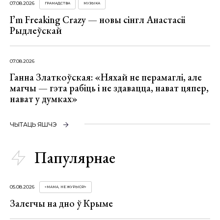
07.08.2026
ГРАМАДСТВА
МУЗЫКА
I’m Freaking Crazy — новы сінгл Анастасіі
Рыдлеўскай
07.08.2026
Ганна Златкоўская: «Няхай не перамаглі, але
магчы — гэта рабіць і не здавацца, нават цяпер,
нават у думках»
ЧЫТАЦЬ ЯШЧЭ
Папулярнае
05.08.2026
«МАМА, НЕ ЖУРЫСЯ!»
Залегчы на дно ў Крыме