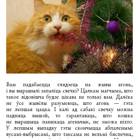
Вам падабаецца глядзець на жывы агонь,
і вы вырашылі запаліць свечкі? Цалкам магчыма, што
такое відовішча будзе цікава не толькі вам. Далёка
не ўсе жывёлы разумеюць, што агонь — гэта
не лепшая цацка. І калі ад сабакі свечку можна
падняць вышэй, то гарантаваць, што кошка
не вырашыць панюхаць агеньчык, не зможа ніхто.
У лепшым выпадку гэты скончыцца абпаленымі
вусамі-выбрысамі, што таксама не вельмі бяспечна,