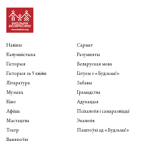
Навіны
Сармат
Калумністыка
Разумняты
Гісторыя
Беларуская мова
Гісторыя за 5 хвілін
Гатуем з «Будзьма!»
Літаратура
Забавы
Музыка
Грамадства
Кіно
Адукацыя
Афіша
Псіхалогія і самаразвіццё
Мастацтва
Экалогія
Тэатр
Паштоўкі ад «Будзьма!»
Вандроўкі