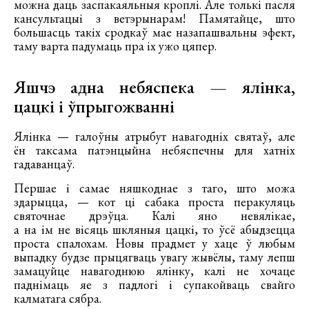
можна даць заспакаяльныя кроплі. Але толькі пасля
кансультацыі з ветэрынарам! Памятайце, што
большасць такіх сродкаў мае назапашвальны эфект,
таму варта падумаць пра іх ужо цяпер.
Яшчэ адна небяспека — ялінка,
цацкі і ўпрыгожванні
Ялінка — галоўны атрыбут навагодніх святаў, але
ён таксама патэнцыйна небяспечны для хатніх
гадаванцаў.
Першае і самае няшкоднае з таго, што можа
здарыцца, — кот ці сабака проста перакуляць
святочнае дрэўца. Калі яно невялікае,
а на ім не вісяць шкляныя цацкі, то ўсё абыдзецца
проста спалохам. Новы прадмет у хаце ў любым
выпадку будзе прыцягваць увагу жывёлы, таму лепш
замацуйце навагоднюю ялінку, калі не хочаце
паднімаць яе з падлогі і супакойваць свайго
калматага сябра.