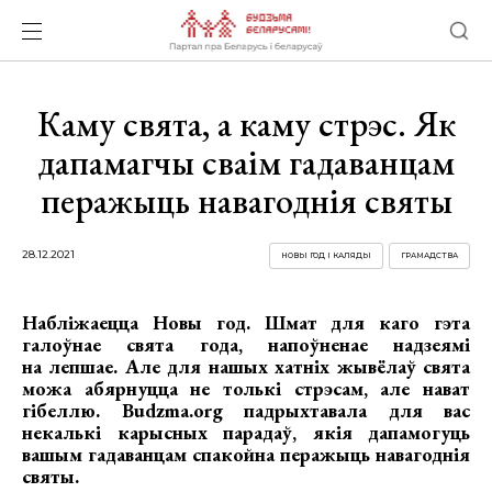
Каму свята, а каму стрэс. Як
дапамагчы сваім гадаванцам
перажыць навагоднія святы
28.12.2021
НОВЫ ГОД І КАЛЯДЫ
ГРАМАДСТВА
Набліжаецца Новы год. Шмат для каго гэта
галоўнае свята года, напоўненае надзеямі
на лепшае. Але для нашых хатніх жывёлаў свята
можа абярнуцца не толькі стрэсам, але нават
гібеллю. Budzma.org падрыхтавала для вас
некалькі карысных парадаў, якія дапамогуць
вашым гадаванцам спакойна перажыць навагоднія
святы.