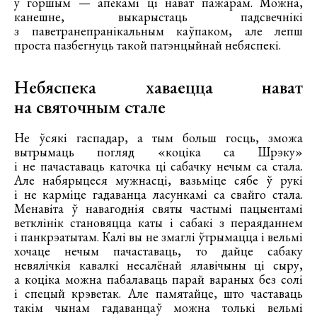
у горшым — апёкамі ці нават пажарам. Можна,
канешне, выкарыстаць падсвечнікі
з паветранепранікальным каўпаком, але лепш
проста пазбегнуць такой патэнцыйнай небяспекі.
Небяспека хаваецца нават
на святочным стале
Не ўсякі гаспадар, а тым больш госць, зможа
вытрымаць погляд «коціка са Шрэку»
і не пачаставаць каточка ці сабачку нечым са стала.
Але набярыцеся мужнасці, вазьміце сябе ў рукі
і не карміце гадаванца ласункамі са свайго стала.
Менавіта ў навагоднія святы частымі пацыентамі
ветклінік становяцца каты і сабакі з пераяданнем
і панкрэатытам. Калі вы не змаглі ўтрымацца і вельмі
хочаце нечым пачаставаць, то дайце сабаку
невялічкія кавалкі несалёнай ялавічыны ці сыру,
а коціка можна пабалаваць парай вараных без солі
і спецый крэветак. Але памятайце, што частаваць
такім чынам гадаванцаў можна толькі вельмі