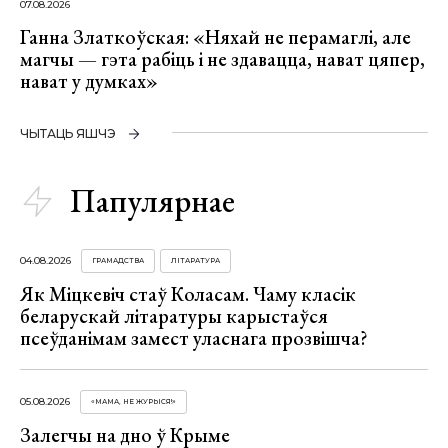
07.08.2026
Ганна Златкоўская: «Няхай не перамаглі, але
магчы — гэта рабіць і не здавацца, нават цяпер,
нават у думках»
ЧЫТАЦЬ ЯШЧЭ
Папулярнае
04.08.2026
ГРАМАДСТВА
ЛІТАРАТУРА
Як Міцкевіч стаў Коласам. Чаму класік
беларускай літаратуры карыстаўся
псеўданімам замест уласнага прозвішча?
05.08.2026
«МАМА, НЕ ЖУРЫСЯ!»
Залегчы на дно ў Крыме