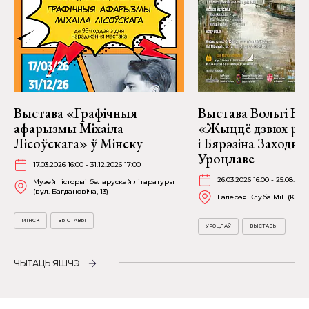
Выстава «Графічныя
Выстава Вольгі На
афарызмы Міхаіла
«Жыццё дзвюх рэк
Лісоўскага» ў Мінску
і Бярэзіна Заходня
Уроцлаве
17.03.2026 16:00 - 31.12.2026 17:00
26.03.2026 16:00 - 25.08.202
Музей гісторыі беларускай літаратуры
(вул. Багдановіча, 13)
Галерэя Клуба MiL (Kościu
МІНСК
ВЫСТАВЫ
УРОЦЛАЎ
ВЫСТАВЫ
ЧЫТАЦЬ ЯШЧЭ