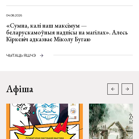
04.08.2026
«Сумна, калі наш максімум —
беларускамоўныя надпісы на магілах». Алесь
Кіркевіч адказвае Міколу Бугаю
ЧЫТАЦЬ ЯШЧЭ
Афіша