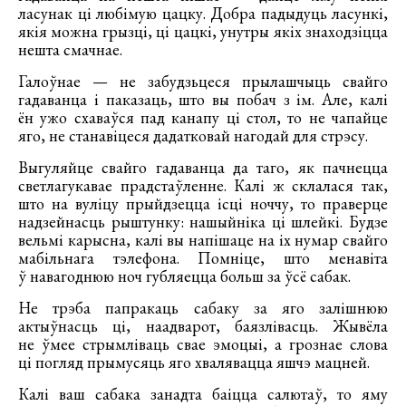
ласунак ці любімую цацку. Добра падыдуць ласункі,
якія можна грызці, ці цацкі, унутры якіх знаходзіцца
нешта смачнае.
Галоўнае — не забудзьцеся прылашчыць свайго
гадаванца і паказаць, што вы побач з ім. Але, калі
ён ужо схаваўся пад канапу ці стол, то не чапайце
яго, не станавіцеся дадатковай нагодай для стрэсу.
Выгуляйце свайго гадаванца да таго, як пачнецца
светлагукавае прадстаўленне. Калі ж склалася так,
што на вуліцу прыйдзецца ісці ноччу, то праверце
надзейнасць рыштунку: нашыйніка ці шлейкі. Будзе
вельмі карысна, калі вы напішаце на іх нумар свайго
мабільнага тэлефона. Помніце, што менавіта
ў навагоднюю ноч губляецца больш за ўсё сабак.
Не трэба папракаць сабаку за яго залішнюю
актыўнасць ці, наадварот, баязлівасць. Жывёла
не ўмее стрымліваць свае эмоцыі, а грознае слова
ці погляд прымусяць яго хвалявацца яшчэ мацней.
Калі ваш сабака занадта баіцца салютаў, то яму