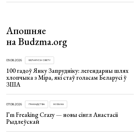
Апошняе
на Budzma.org
09.08.2026
БЕЛАРУСЫ СВЕТУ
100 гадоў Янку Запрудніку: легендарны шлях
хлопчыка з Міра, які стаў голасам Беларусі ў
ЗША
07.08.2026
ГРАМАДСТВА
МУЗЫКА
I’m Freaking Crazy — новы сінгл Анастасіі
Рыдлеўскай