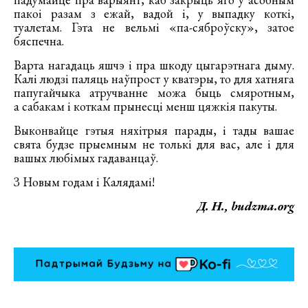
пакоі разам з ежай, вадой і, у выпадку коткі,
туалетам. Гэта не вельмі «па-сяброўску», затое
бяспечна.
Варта нагадаць яшчэ і пра шкоду цыгарэтнага дыму.
Калі людзі паляць наўпрост у кватэры, то для хатняга
папугайчыка атручванне можа быць смяротным,
а сабакам і коткам прынесці менш цяжкія пакуты.
Выконвайце гэтыя няхітрыя парады, і тады вашае
свята будзе прыемным не толькі для вас, але і для
вашых любімых гадаванцаў.
З Новым годам і Калядамі!
Д. Н., budzma.org