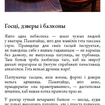
Госці, дзверы і балконы
Яшчэ адна небяспека — шмат чужых людзей
у кватэры. Памятайце, што для жывёлін гэта таксама
стрэс. Правядзіце для сваіх гасцей інструктаж,
як паводзіць сябе з вашым гадаванцам — не карміць
без дазволу, не выпускаць пагуляць, не турбаваць.
Тым больш трэба пазбягаць таго, каб на звяроў
дыхалі перагарам ці ўвогуле спрабавалі пачаставаць
алкаголем. Гэта вельмі дрэнны жарт!
Патлумачце гасцям, якія вокны, форткі і дзверы
нельга адчыняць. Памятайце, што акно,
прыадкрытае «на праветрыванне», — дастатковая
шчыліна, каб вашая котка пралезла праз яе.
У разгар гучнай вечарынкі балкон — месца, куды
не толькі выходзяць папаліць, але і проста падыхаць