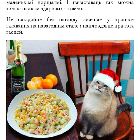
маленькімі порцыямі. І пачаставаць так можна
толькі цалкам здаровых жывёлін.
Не пакідайце без нагляду смачнае ў працэсе
гатавання на навагоднім стале і папярэдзьце пра гэта
гасцей.