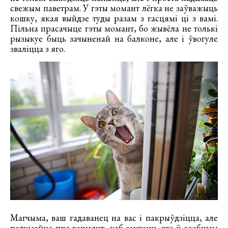
свежым паветрам. У гэты момант лёгка не заўважыць
кошку, якая выйдзе туды разам з гасцямі ці з вамі.
Пільна прасачыце гэты момант, бо жывёла не толькі
рызыкуе быць зачыненай на балконе, але і ўвогуле
зваліцца з яго.
Магчыма, ваш гадаванец на вас і пакрыўдзіцца, але
падумайце пра варыянт, каб закрыць яго ў асобным