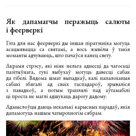
Як дапамагчы перажыць салюты
і феерверкі
Гэта для нас феерверкі ды іншая піратэхніка могуць
асацыявацца са святамі, а вось жывёлы ў такія
моманты адчуваюць, што пачаўся канец свету.
Акрамя стрэсу, які ніяк нельга аднесці да чагосьці
пазітыўнага, гукі выбухаў могуць давесці сабак
да гібелі. Вядома шмат выпадкаў, калі напалоханыя
сабакі збягалі ад сваіх гаспадароў, зрываліся
з павадкоў, а потым траплялі пад аўтамабілі
ці проста не маглі адшукаць дарогу дадому.
Адмыслоўцы даюць некалькі карысных парадаў, якія
дапамогуць нашым чатырохногім сябрам.