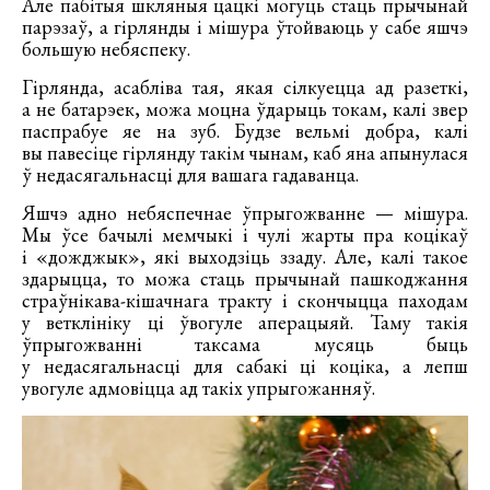
Але пабітыя шкляныя цацкі могуць стаць прычынай
парэзаў, а гірлянды і мішура ўтойваюць у сабе яшчэ
большую небяспеку.
Гірлянда, асабліва тая, якая сілкуецца ад разеткі,
а не батарэек, можа моцна ўдарыць токам, калі звер
паспрабуе яе на зуб. Будзе вельмі добра, калі
вы павесіце гірлянду такім чынам, каб яна апынулася
ў недасягальнасці для вашага гадаванца.
Яшчэ адно небяспечнае ўпрыгожванне — мішура.
Мы ўсе бачылі мемчыкі і чулі жарты пра коцікаў
і «дожджык», які выходзіць ззаду. Але, калі такое
здарыцца, то можа стаць прычынай пашкоджання
страўнікава-кішачнага тракту і скончыцца паходам
у ветклініку ці ўвогуле аперацыяй. Таму такія
ўпрыгожванні таксама мусяць быць
у недасягальнасці для сабакі ці коціка, а лепш
увогуле адмовіцца ад такіх упрыгожанняў.