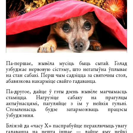
Па-першае, жывёла мусіць быць сытай. Голад
узбуджае нервовую сістэму, што негатыўна ўплывае
на стан сабакі. Перш чым садзіцца за святочны стол,
абавязкова накарміце свайго гадаванца.
Па-другое, дайце ў гэты дзень жывёле магчымасць
стаміцца. Нагрузіце сабаку на прагулцы
актыўнасцямі, пагуляйце з ім у нейкія гульні.
Стомленасць будзе затарможваць працэсы
ўзбуджэння.
Бліжэй да «часу X» паспрабуйце пераключыць увагу
гадаванца на нешта іншае — дайце яму нейкі