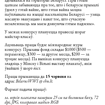
адбывалася на тэрыторыі Беларусі. Пры гэтым
цалкам забываюцца пра тое, што і беларусы прымалі
ўдзел у гэтай вайне, што гэтая вайна моцна
паўплывала на жыццё насельніцтва Беларусі — узяць
масавую эвакуацыю і нават тое, што сучасную
незалежнасць мы маем дзякуючы гэтым падзеям».
У межах конкурсу плануецца правесці шэраг
майстар-класаў.
Ацэньваць працы будзе міжнароднае журы
конкурсу. Прызавы фонд складае $1000 ($500 —
пераможцу, $300 — за другое месца, $200 — за
трэцяе месца). Па выніках конкурсу плануецца
зладзіць у Мінску і Вільні выставу плакатаў, якія
ўвайшлі ў шорт-ліст.
Працы прымаюцца да
15 чэрвеня
на
адрас
BelarusWWI @ ehu.lt.
Фармат падачы працаў:
эл. версія плаката памерам 25 см па большым баку, 72
dpi, JPG, колеравая мадэль RGB