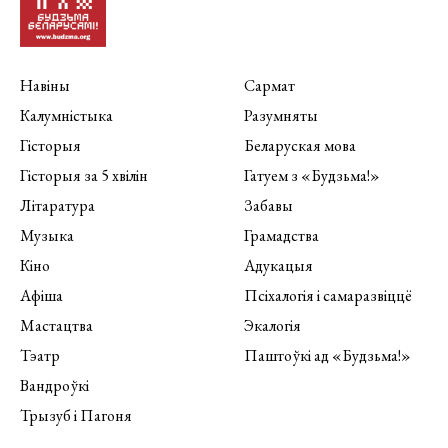
Навіны
Сармат
Калумністыка
Разумняты
Гісторыя
Беларуская мова
Гісторыя за 5 хвілін
Гатуем з «Будзьма!»
Літаратура
Забавы
Музыка
Грамадства
Кіно
Адукацыя
Афіша
Псіхалогія і самаразвіццё
Мастацтва
Экалогія
Тэатр
Паштоўкі ад «Будзьма!»
Вандроўкі
Трызуб і Пагоня