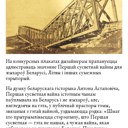
На конкурсных плакатах дызайнерам прапануецца
адлюстраваць значэнне Першай сусветнай вайны для
жыхароў Беларусі, Літвы і іншых сумежных
тэрыторый.
На думку беларускага гісторыка Антона Астаповіча,
Першая сусветная вайна істотным чынам
паўплывала на Беларусь і яе жыхароў, але,
нягледзячы на гэта, у публічнай прасторы тэмы,
звязаныя з гэтай вайной, уздымаюцца рэдка: «Шмат
хто прытрымліваецца стэрэатыпу, што Першая
сусветная — гэта не нашая, а чужая вайна, якая