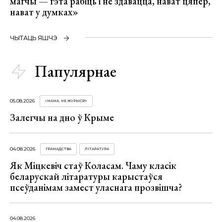
магчы — гэта рабіць і не здавацца, нават цяпер,
нават у думках»
ЧЫТАЦЬ ЯШЧЭ
Папулярнае
05.08.2026
«МАМА, НЕ ЖУРЫСЯ!»
Залегчы на дно ў Крыме
04.08.2026
ГРАМАДСТВА
ЛІТАРАТУРА
Як Міцкевіч стаў Коласам. Чаму класік
беларускай літаратуры карыстаўся
псеўданімам замест уласнага прозвішча?
04.08.2026