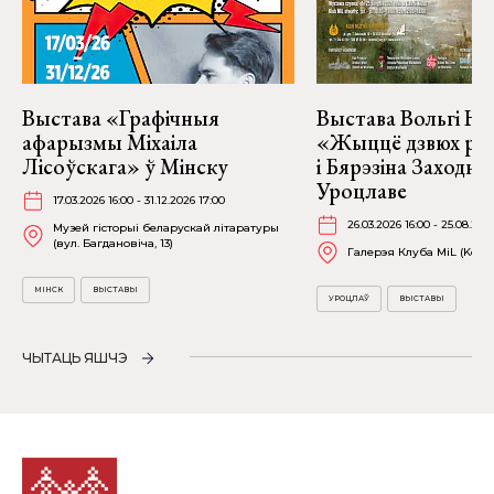
Выстава «Графічныя
Выстава Вольгі На
афарызмы Міхаіла
«Жыццё дзвюх рэк
Лісоўскага» ў Мінску
і Бярэзіна Заходня
Уроцлаве
17.03.2026 16:00 - 31.12.2026 17:00
26.03.2026 16:00 - 25.08.202
Музей гісторыі беларускай літаратуры
(вул. Багдановіча, 13)
Галерэя Клуба MiL (Kościu
МІНСК
ВЫСТАВЫ
УРОЦЛАЎ
ВЫСТАВЫ
ЧЫТАЦЬ ЯШЧЭ