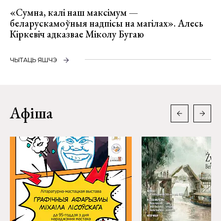
«Сумна, калі наш максімум —
беларускамоўныя надпісы на магілах». Алесь
Кіркевіч адказвае Міколу Бугаю
ЧЫТАЦЬ ЯШЧЭ
Афіша