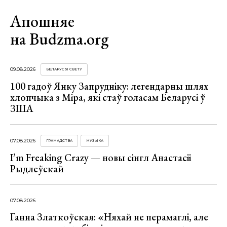
Апошняе
на Budzma.org
09.08.2026
БЕЛАРУСЫ СВЕТУ
100 гадоў Янку Запрудніку: легендарны шлях
хлопчыка з Міра, які стаў голасам Беларусі ў
ЗША
07.08.2026
ГРАМАДСТВА
МУЗЫКА
I’m Freaking Crazy — новы сінгл Анастасіі
Рыдлеўскай
07.08.2026
Ганна Златкоўская: «Няхай не перамаглі, але