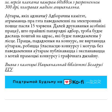
эл. версія плаката памерам 60х80см з разрозненнем
300 dpi, колеравая мадэль: апцыянальна.
Аўтары, якіх адзначыў Адборачны камітэт,
атрымаюць пра гэта паведамленні па электроннай
пошце пасля 15 чэрвеня. Далей друкаваныя асобнікі
працаў, што прайшлі папярэдні адбор, трэба будзе
даслаць поштай на адрас, які будзе паведамлены ў
лісце. Працы, пададзеныя на конкурс, не вяртаюцца
аўтарам, робяцца ўласнасцю конкурсу і могуць без
паведамлення аўтарам публікавацца і экспанавацца
з мэтай прамоцыі конкурсу і графічнага дызайну.
Выява з калекцыі Нацыянальнай бібліятэкі Беларусі
ЕГУ