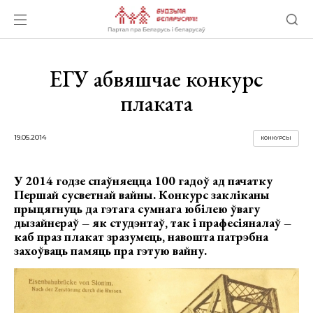
ЕГУ абвяшчае конкурс
плаката
19.05.2014
КОНКУРСЫ
У 2014 годзе спаўняецца 100 гадоў ад пачатку
Першай сусветнай вайны. Конкурс закліканы
прыцягнуць да гэтага сумнага юбілею ўвагу
дызайнераў – як студэнтаў, так і прафесіяналаў –
каб праз плакат зразумець, навошта патрэбна
захоўваць памяць пра гэтую вайну.