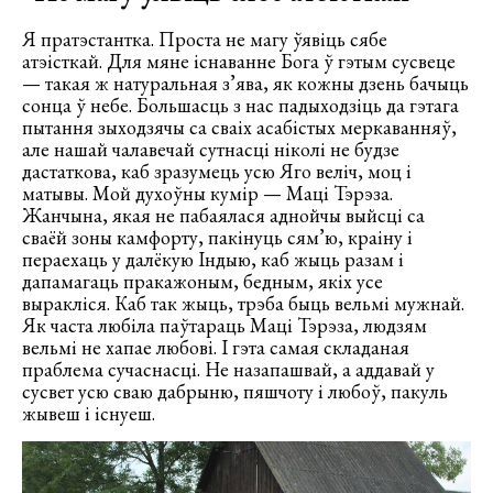
Я пратэстантка. Проста не магу ўявіць сябе
атэісткай. Для мяне існаванне Бога ў гэтым сусвеце
— такая ж натуральная з’ява, як кожны дзень бачыць
сонца ў небе. Большасць з нас падыходзіць да гэтага
пытання зыходзячы са сваіх асабістых меркаванняў,
але нашай чалавечай сутнасці ніколі не будзе
дастаткова, каб зразумець усю Яго веліч, моц і
матывы. Мой духоўны кумір — Маці Тэрэза.
Жанчына, якая не пабаялася аднойчы выйсці са
сваёй зоны камфорту, пакінуць сям’ю, краіну і
пераехаць у далёкую Індыю, каб жыць разам і
дапамагаць пракажоным, бедным, якіх усе
выракліся. Каб так жыць, трэба быць вельмі мужнай.
Як часта любіла паўтараць Маці Тэрэза, людзям
вельмі не хапае любові. І гэта самая складаная
праблема сучаснасці. Не назапашвай, а аддавай у
сусвет усю сваю дабрыню, пяшчоту і любоў, пакуль
жывеш і існуеш.