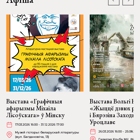
Выстава «Графічныя
Выстава Вольгі На
афарызмы Міхаіла
«Жыццё дзвюх рэк
Лісоўскага» ў Мінску
і Бярэзіна Заходня
Уроцлаве
17.03.2026 16:00 - 31.12.2026 17:00
26.03.2026 16:00 - 25.08.202
Музей гісторыі беларускай літаратуры
(вул. Багдановіча, 13)
Галерэя Клуба MiL (Kościu