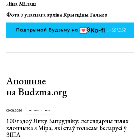
Ліна Мілаш
Фота з уласнага архіва Крысціны Галько
Апошняе
на Budzma.org
09.08.2026
БЕЛАРУСЫ СВЕТУ
100 гадоў Янку Запрудніку: легендарны шлях
хлопчыка з Міра, які стаў голасам Беларусі ў
ЗША