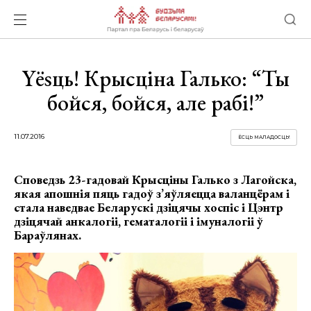
Yёsць! Крысціна Галько: “Ты
бойся, бойся, але рабі!”
11.07.2016
ЁСЦЬ МАЛАДОСЦЬ!
Споведзь 23-гадовай Крысціны Галько з Лагойска,
якая апошнія пяць гадоў з’яўляецца валанцёрам і
стала наведвае Беларускі дзіцячы хоспіс і Цэнтр
дзіцячай анкалогіі, гематалогіі і імуналогіі ў
Бараўлянах.