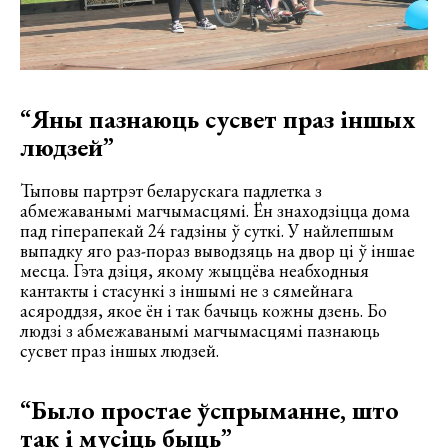
“Яны пазнаюць сусвет праз іншых
людзей”
Тыповы партрэт беларускага падлетка з
абмежаванымі магчымасцямі. Ён знаходзіцца дома
пад гіперапекай 24 гадзіны ў суткі. У найлепшым
выпадку яго раз-пораз выводзяць на двор ці ў іншае
месца. Гэта дзіця, якому жыццёва неабходныя
кантакты і стасункі з іншымі не з сямейнага
асяроддзя, якое ён і так бачыць кожны дзень. Бо
людзі з абмежаванымі магчымасцямі пазнаюць
сусвет праз іншых людзей.
“Было простае ўспрыманне, што
так і мусіць быць”