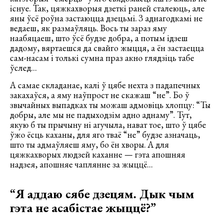
існуе. Так, цяжкахворыя дзеткі раней сталеюць, але
яны ўсё роўна застаюцца дзецьмі. З аднагодкамі не
ведаеш, як размаўляць. Вось ты зараз яму
наабяцаеш, што ўсё будзе добра, а потым ідзеш
дадому, вяртаешся да свайго жыцця, а ён застаецца
сам-насам і толькі сумна праз акно глядзіць табе
ўслед…
А самае складанае, калі ў цябе нехта з падапечных
закахаўся, а яму наўпрост не скажаш “не”. Бо ў
звычайных выпадках ты можаш адмовіць хлопцу: “Ты
добры, але мы не падыходзім адно аднаму”. Тут,
якую б ты прычыну ні агучыла, нават тое, што ў цябе
ўжо ёсць каханы, для яго тваё “не” будзе азначаць,
што ты адмаўляеш яму, бо ён хворы. А для
цяжкахворых людзей каханне — гэта апошняя
надзея, апошняе чаплянне за жыццё…
“Я аддаю сябе дзецям. Дык чым
гэта не асабістае жыццё?”