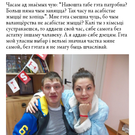
Часам ад знаёмых чую: “Навошта табе гэта патрэбна?
Больш няма чым заняцца? Так часу на асабістае
жыццё не хопіць”. Мне гэта смешна чуць, бо чым
валанцёрства не асабістае жыццё? Калі ты з кімсьці
сустракаешся, то аддаеш свой час, сябе самога без
астатку іншаму чалавеку. А я аддаю сябе дзецям. Гэта
мой уласны выбар і вельмі значная частка мяне
самой, без гэтага я не змагу быць шчаслівай.