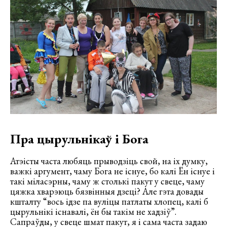
Пра цырульнікаў і Бога
Атэісты часта любяць прыводзіць свой, на іх думку,
важкі аргумент, чаму Бога не існуе, бо калі Ён існуе і
такі міласэрны, чаму ж столькі пакут у свеце, чаму
цяжка хварэюць бязвінныя дзеці? Але гэта довады
кшталту “вось ідзе па вуліцы патлаты хлопец, калі б
цырульнікі існавалі, ён бы такім не хадзіў”.
Сапраўды, у свеце шмат пакут, я і сама часта задаю