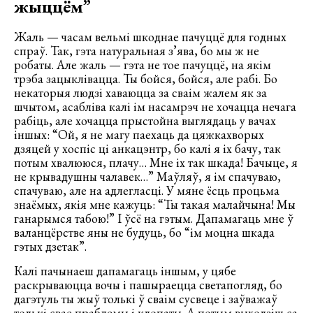
жыццём”
Жаль — часам вельмі шкоднае пачуццё для годных
спраў. Так, гэта натуральная з’ява, бо мы ж не
робаты. Але жаль — гэта не тое пачуццё, на якім
трэба зацыклівацца. Ты бойся, бойся, але рабі. Бо
некаторыя людзі хаваюцца за сваім жалем як за
шчытом, асабліва калі ім насамрэч не хочацца нечага
рабіць, але хочацца прыстойна выглядаць у вачах
іншых: “Ой, я не магу паехаць да цяжкахворых
дзяцей у хоспіс ці анкацэнтр, бо калі я іх бачу, так
потым хвалююся, плачу… Мне іх так шкада! Бачыце, я
не крывадушны чалавек…” Маўляў, я ім спачуваю,
спачуваю, але на адлегласці. У мяне ёсць процьма
знаёмых, якія мне кажуць: “Ты такая малайчына! Мы
ганарымся табою!” І ўсё на гэтым. Дапамагаць мне ў
валанцёрстве яны не будуць, бо “ім моцна шкада
гэтых дзетак”.
Калі пачынаеш дапамагаць іншым, у цябе
раскрываюцца вочы і пашыраецца светапогляд, бо
дагэтуль ты жыў толькі ў сваім сусвеце і заўважаў
толькі свае праблемы і клопаты. А потым выходзіш са