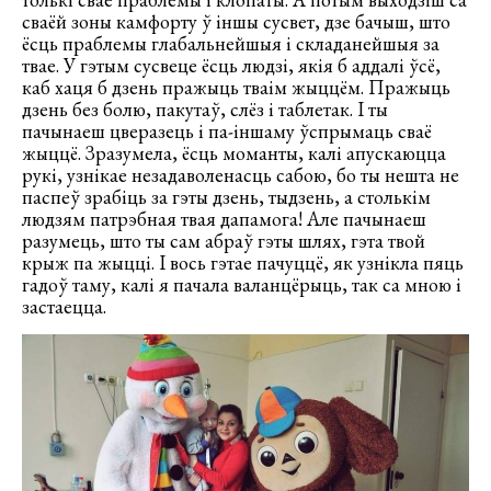
сваёй зоны камфорту ў іншы сусвет, дзе бачыш, што
ёсць праблемы глабальнейшыя і складанейшыя за
твае. У гэтым сусвеце ёсць людзі, якія б аддалі ўсё,
каб хаця б дзень пражыць тваім жыццём. Пражыць
дзень без болю, пакутаў, слёз і таблетак. І ты
пачынаеш цверазець і па-іншаму ўспрымаць сваё
жыццё. Зразумела, ёсць моманты, калі апускаюцца
рукі, узнікае незадаволенасць сабою, бо ты нешта не
паспеў зрабіць за гэты дзень, тыдзень, а столькім
людзям патрэбная твая дапамога! Але пачынаеш
разумець, што ты сам абраў гэты шлях, гэта твой
крыж па жыцці. І вось гэтае пачуццё, як узнікла пяць
гадоў таму, калі я пачала валанцёрыць, так са мною і
застаецца.