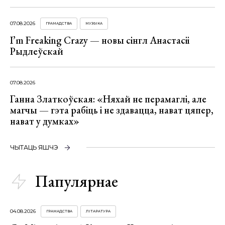
07.08.2026
ГРАМАДСТВА
МУЗЫКА
I’m Freaking Crazy — новы сінгл Анастасіі
Рыдлеўскай
07.08.2026
Ганна Златкоўская: «Няхай не перамаглі, але
магчы — гэта рабіць і не здавацца, нават цяпер,
нават у думках»
ЧЫТАЦЬ ЯШЧЭ
Папулярнае
04.08.2026
ГРАМАДСТВА
ЛІТАРАТУРА