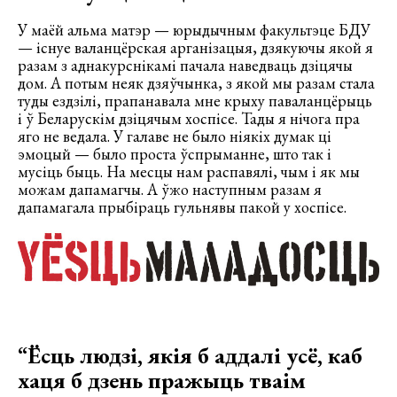
У маёй альма матэр — юрыдычным факультэце БДУ
— існуе валанцёрская арганізацыя, дзякуючы якой я
разам з аднакурснікамі пачала наведваць дзіцячы
дом. А потым неяк дзяўчынка, з якой мы разам стала
туды ездзілі, прапанавала мне крыху паваланцёрыць
і ў Беларускім дзіцячым хоспісе. Тады я нічога пра
яго не ведала. У галаве не было ніякіх думак ці
эмоцый — было проста ўспрыманне, што так і
мусіць быць. На месцы нам распавялі, чым і як мы
можам дапамагчы. А ўжо наступным разам я
дапамагала прыбіраць гульнявы пакой у хоспісе.
“Ёсць людзі, якія б аддалі усё, каб
хаця б дзень пражыць тваім