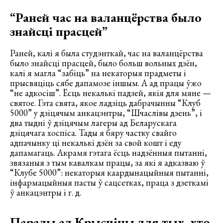
“Раней час на валанцёрства было
знайсці прасцей”
Раней, калі я была студэнткай, час на валанцёрства
было знайсці прасцей, было больш вольных дзён,
калі я магла “забіць” на некаторыя прадметы і
прысвяціць сябе дапамозе іншым. А ад працы ўжо
“не адкосіш”. Ёсць некалькі падзей, якія для мяне —
святое. Гэта свята, якое ладзіць дабрачынны “Клуб
5000” у дзіцячым анкацэнтры, “Шчаслівы дзень”, і
два тыдні ў дзіцячым лагеры ад Беларускага
дзіцячага хоспіса. Тады я бяру частку свайго
адпачынку ці некалькі дзён за свой кошт і еду
дапамагаць. Акрамя гэтага ёсць надзённыя пытанні,
звязаныя з тым кавалкам працы, за які я адказваю ў
“Клубе 5000”: некаторыя каардынацыйныя пытанні,
інфармацыйныя пасты ў сацсетках, праца з дзеткамі
ў анкацэнтры і г. д.
Парады ад Крысціны для тых, хто