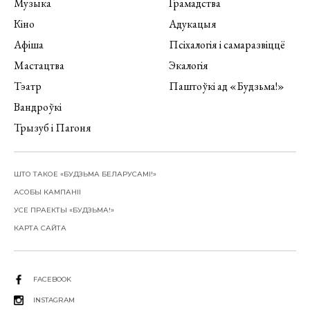
Музыка
Грамадства
Кіно
Адукацыя
Афіша
Псіхалогія і самаразвіццё
Мастацтва
Экалогія
Тэатр
Паштоўкі ад «Будзьма!»
Вандроўкі
Трызуб і Пагоня
ШТО ТАКОЕ «БУДЗЬМА БЕЛАРУСАМІ!»
АСОБЫ КАМПАНІІ
УСЕ ПРАЕКТЫ «БУДЗЬМА!»
КАРТА САЙТА
FACEBOOK
INSTAGRAM