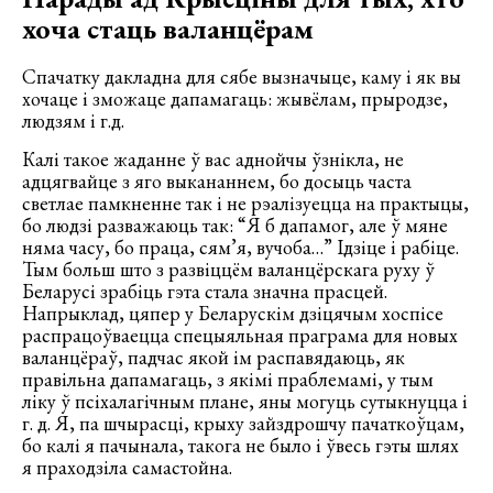
хоча стаць валанцёрам
Спачатку дакладна для сябе вызначыце, каму і як вы
хочаце і зможаце дапамагаць: жывёлам, прыродзе,
людзям і г.д.
Калі такое жаданне ў вас аднойчы ўзнікла, не
адцягвайце з яго выкананнем, бо досыць часта
светлае памкненне так і не рэалізуецца на практыцы,
бо людзі разважаюць так: “Я б дапамог, але ў мяне
няма часу, бо праца, сям’я, вучоба…” Ідзіце і рабіце.
Тым больш што з развіццём валанцёрскага руху ў
Беларусі зрабіць гэта стала значна прасцей.
Напрыклад, цяпер у Беларускім дзіцячым хоспісе
распрацоўваецца спецыяльная праграма для новых
валанцёраў, падчас якой ім распавядаюць, як
правільна дапамагаць, з якімі праблемамі, у тым
ліку ў псіхалагічным плане, яны могуць сутыкнуцца і
г. д. Я, па шчырасці, крыху зайздрошчу пачаткоўцам,
бо калі я пачынала, такога не было і ўвесь гэты шлях
я праходзіла самастойна.