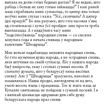
выпала на долю гэтых бедных дзетак? Я не ведаю, што
рабіць і больш не хачу гэтым займацца!” І калі раней
маці спрабавала мяне супакоіць, то цяпер яна толькі
моўчкі мяне слухае і кажа: “Усё, скончыла? А цяпер
ідзі працуй!” Бо яна разумее, што гэта часовая з’ява
ад стомленасці і хутка ўсё пройдзе: мне проста трэба
выплакацца. А з нядаўняга часу мяне
“падсілкоўваюць” народныя спевы — са снежня
мінулага года я пачала спяваць у народным
калектыве “Шчодрыца”.
Мне вельмі падабаюцца менавіта народныя спевы,
бо гэта музычная душа народа, а не эстрадныя спевы,
якія штучныя па сваёй сутнасці. Лёс у нашага народа
быў няпросты, таму і столькі сумных песень. Я
спачатку думала, што у беларусаў няма вясёлых
спеваў. Але ў “Шчодрыцы” зразумела, наколькі я
памылялася. Нашы продкі, нягледзячы ні на што,
умелі весела жыць і працаваць. Тое ж жыта жаць ці
Купалле святкаваць не пойдзеш з сумнай песняй. І я
з вялікай цікавасцю адкрываю для сябе душу
беларускага народа праз спевы.