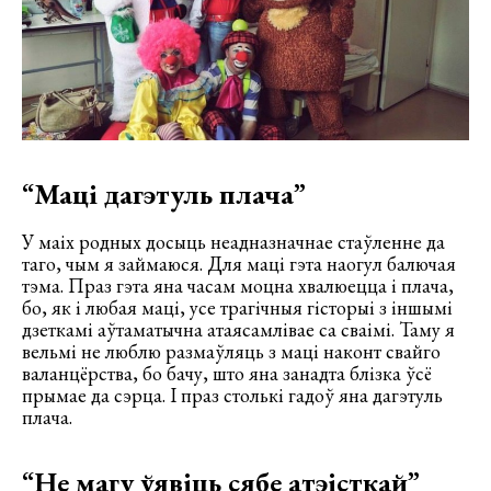
“Маці дагэтуль плача”
У маіх родных досыць неадназначнае стаўленне да
таго, чым я займаюся. Для маці гэта наогул балючая
тэма. Праз гэта яна часам моцна хвалюецца і плача,
бо, як і любая маці, усе трагічныя гісторыі з іншымі
дзеткамі аўтаматычна атаясамлівае са сваімі. Таму я
вельмі не люблю размаўляць з маці наконт свайго
валанцёрства, бо бачу, што яна занадта блізка ўсё
прымае да сэрца. І праз столькі гадоў яна дагэтуль
плача.
“Не магу ўявіць сябе атэісткай”