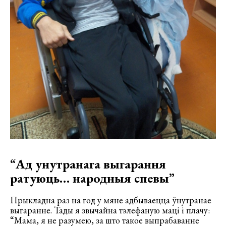
“Ад унутранага выгарання
ратуюць… народныя спевы”
Прыкладна раз на год у мяне адбываецца ўнутранае
выгаранне. Тады я звычайна тэлефаную маці і плачу:
“Мама, я не разумею, за што такое выпрабаванне