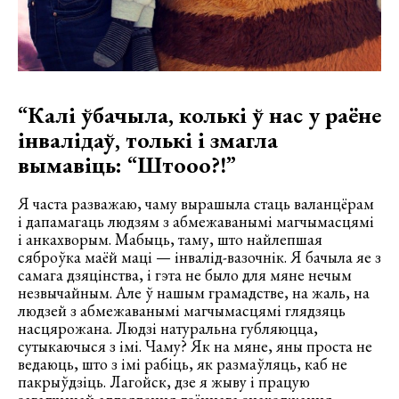
“Калі ўбачыла, колькі ў нас у раёне
інвалідаў, толькі і змагла
вымавіць: “Штооо?!”
Я часта разважаю, чаму вырашыла стаць валанцёрам
і дапамагаць людзям з абмежаванымі магчымасцямі
і анкахворым. Мабыць, таму, што найлепшая
сяброўка маёй маці — інвалід-вазочнік. Я бачыла яе з
самага дзяцінства, і гэта не было для мяне нечым
незвычайным. Але ў нашым грамадстве, на жаль, на
людзей з абмежаванымі магчымасцямі глядзяць
насцярожана. Людзі натуральна губляюцца,
сутыкаючыся з імі. Чаму? Як на мяне, яны проста не
ведаюць, што з імі рабіць, як размаўляць, каб не
пакрыўдзіць. Лагойск, дзе я жыву і працую