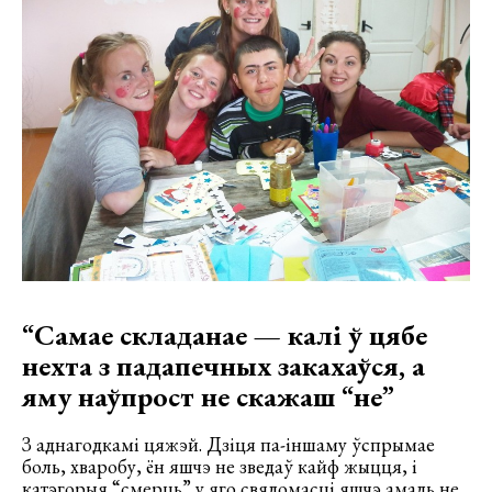
“Самае складанае — калі ў цябе
нехта з падапечных закахаўся, а
яму наўпрост не скажаш “не”
З аднагодкамі цяжэй. Дзіця па-іншаму ўспрымае
боль, хваробу, ён яшчэ не зведаў кайф жыцця, і
катэгорыя “смерць” у яго свядомасці яшчэ амаль не