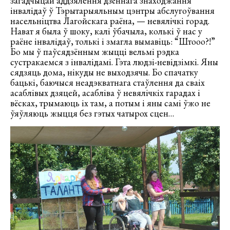
загадчыцай аддзялення дзённага знаходжання
інвалідаў ў Тэрытарыяльным цэнтры абслугоўвання
насельніцтва Лагойскага раёна, — невялічкі горад.
Нават я была ў шоку, калі ўбачыла, колькі ў нас у
раёне інвалідаў, толькі і змагла вымавіць: “Штооо?!”
Бо мы ў паўсядзённым жыцці вельмі рэдка
сустракаемся з інвалідамі. Гэта людзі-невідзімкі. Яны
сядзяць дома, нікуды не выходзячы. Бо спачатку
бацькі, баючыся неадэкватнага стаўлення да сваіх
асаблівых дзяцей, асабліва ў невялічкіх гарадах і
вёсках, трымаюць іх там, а потым і яны самі ўжо не
ўяўляюць жыцця без гэтых чатырох сцен…