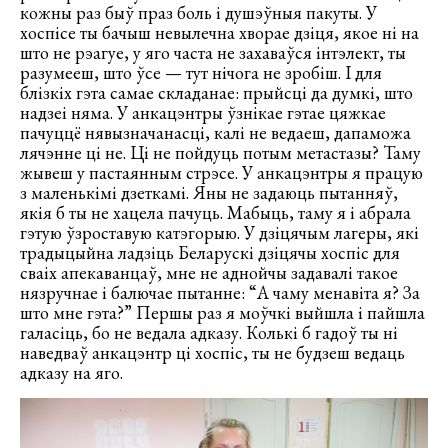
кожны раз быў праз боль і душэўныя пакуты. У
хоспісе ты бачыш невылечна хворае дзіця, якое ні на
што не рэагуе, у яго часта не захаваўся інтэлект, ты
разумееш, што ўсе — тут нічога не зробіш. І для
блізкіх гэта самае складанае: прыйсці да думкі, што
надзеі няма. У анкацэнтры ўзнікае гэтае цяжкае
пачуццё нявызначанасці, калі не ведаеш, дапаможа
лячэнне ці не. Ці не пойдуць потым метастазы? Таму
жывеш у пастаянным стрэсе. У анкацэнтры я працую
з маленькімі дзеткамі. Яны не задаюць пытанняў,
якія б ты не хацела пачуць. Мабыць, таму я і абрала
гэтую ўзроставую катэгорыю. У дзіцячым лагеры, які
традыцыйна ладзіць Беларускі дзіцячы хоспіс для
сваіх апекаванцаў, мне не аднойчы задавалі такое
нязручнае і балючае пытанне: “А чаму менавіта я? За
што мне гэта?” Першы раз я моўчкі выйшла і пайшла
галасіць, бо не ведала адказу. Колькі б гадоў ты ні
наведваў анкацэнтр ці хоспіс, ты не будзеш ведаць
адказу на яго.