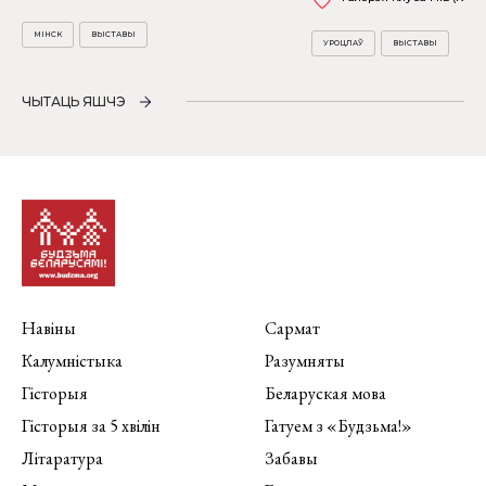
МІНСК
ВЫСТАВЫ
УРОЦЛАЎ
ВЫСТАВЫ
ЧЫТАЦЬ ЯШЧЭ
Навіны
Сармат
Калумністыка
Разумняты
Гісторыя
Беларуская мова
Гісторыя за 5 хвілін
Гатуем з «Будзьма!»
Літаратура
Забавы