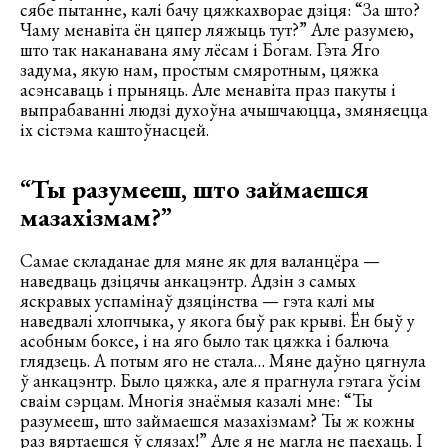
сябе пытанне, калі бачу цяжкахворае дзіця: “За што?
Чаму менавіта ён цяпер ляжыць тут?” Але разумею,
што так наканавана яму лёсам і Богам. Гэта Яго
задума, якую нам, простым смяротным, цяжка
асэнсаваць і прыняць. Але менавіта праз пакуты і
выпрабаванні людзі духоўна ачышчаюцца, змяняецца
іх сістэма каштоўнасцей.
“Ты разумееш, што займаешся
мазахізмам?”
Самае складанае для мяне як для валанцёра —
наведваць дзіцячы анкацэнтр. Адзін з самых
яскравых успамінаў дзяцінства — гэта калі мы
наведвалі хлопчыка, у якога быў рак крыві. Ён быў у
асобным боксе, і на яго было так цяжка і балюча
глядзець. А потым яго не стала… Мяне даўно цягнула
ў анкацэнтр. Было цяжка, але я прагнула гэтага ўсім
сваім сэрцам. Многія знаёмыя казалі мне: “Ты
разумееш, што займаешся мазахізмам? Ты ж кожны
раз вяртаешся ў слязах!” Але я не магла не паехаць. І