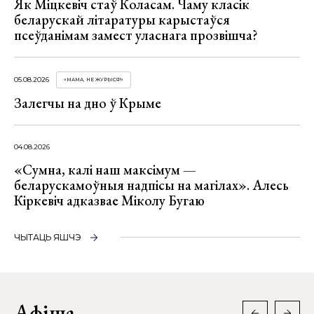
Як Міцкевіч стаў Коласам. Чаму класік
беларускай літаратуры карыстаўся
псеўданімам замест уласнага прозвішча?
05.08.2026
«МАМА, НЕ ЖУРЫСЯ!»
Залегчы на дно ў Крыме
04.08.2026
«Сумна, калі наш максімум —
беларускамоўныя надпісы на магілах». Алесь
Кіркевіч адказвае Міколу Бугаю
ЧЫТАЦЬ ЯШЧЭ
Афіша