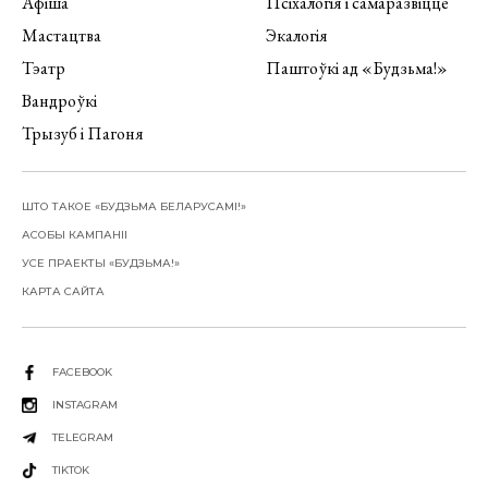
Афіша
Псіхалогія і самаразвіццё
Мастацтва
Экалогія
Тэатр
Паштоўкі ад «Будзьма!»
Вандроўкі
Трызуб і Пагоня
ШТО ТАКОЕ «БУДЗЬМА БЕЛАРУСАМІ!»
АСОБЫ КАМПАНІІ
УСЕ ПРАЕКТЫ «БУДЗЬМА!»
КАРТА САЙТА
FACEBOOK
INSTAGRAM
TELEGRAM
TIKTOK