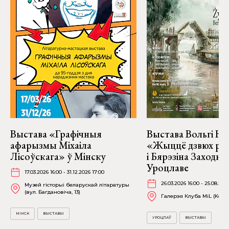
Выстава «Графічныя
Выстава Вольгі На
афарызмы Міхаіла
«Жыццё дзвюх рэк
Лісоўскага» ў Мінску
і Бярэзіна Заходня
Уроцлаве
17.03.2026 16:00 - 31.12.2026 17:00
26.03.2026 16:00 - 25.08.202
Музей гісторыі беларускай літаратуры
(вул. Багдановіча, 13)
Галерэя Клуба MiL (Kościu
МІНСК
ВЫСТАВЫ
УРОЦЛАЎ
ВЫСТАВЫ