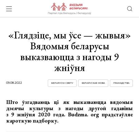
«Глядзіце, мы ўсе — жывыя»
Вядомыя беларусы
выказваюцца з нагоды 9
жніўня
09.08.2022
БЕЛАРУСЫ СВЕТУ
БЕЛАРУСКАЯ МОВА
ГРАМАДСТВА
Што ўзгадваюць ці як выказваюцца вядомыя
дзеячы культуры з нагоды другой гадавіны
з 9 жніўня 2020 года. Budzma. org прадстаўляе
кароткую падборку.