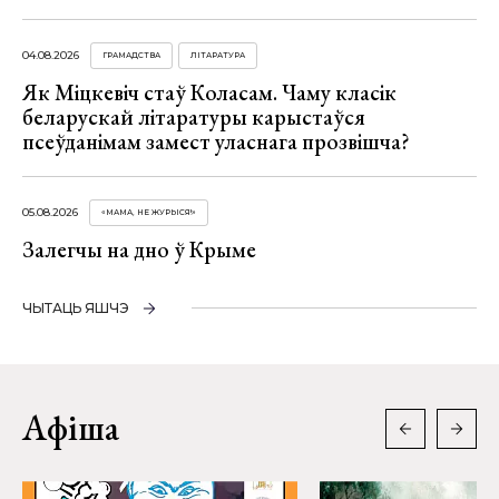
04.08.2026
ГРАМАДСТВА
ЛІТАРАТУРА
Як Міцкевіч стаў Коласам. Чаму класік
беларускай літаратуры карыстаўся
псеўданімам замест уласнага прозвішча?
05.08.2026
«МАМА, НЕ ЖУРЫСЯ!»
Залегчы на дно ў Крыме
ЧЫТАЦЬ ЯШЧЭ
Афіша