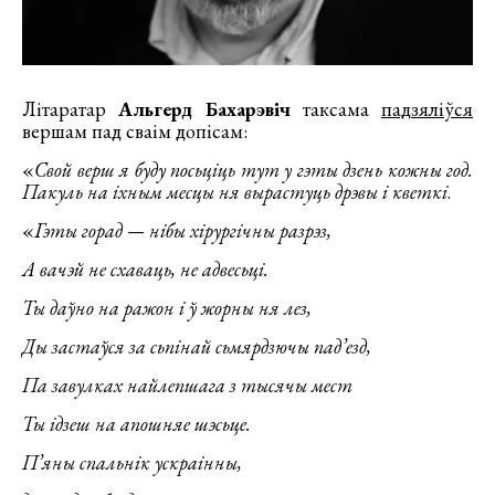
Літаратар
Альгерд Бахарэвіч
таксама
падзяліўся
вершам пад сваім допісам:
«
Свой верш я буду посьціць тут у гэты дзень кожны год.
Пакуль на іхным месцы ня вырастуць дрэвы і кветкі
.
«
Гэты горад — нібы хірургічны разрэз,
А вачэй не схаваць, не адвесьці.
Ты даўно на ражон і ў жорны ня лез,
Ды застаўся за сьпінай сьмярдзючы пад’езд,
Па завулках найлепшага з тысячы мест
Ты ідзеш на апошняе шэсьце.
П’яны спальнік ускраінны,