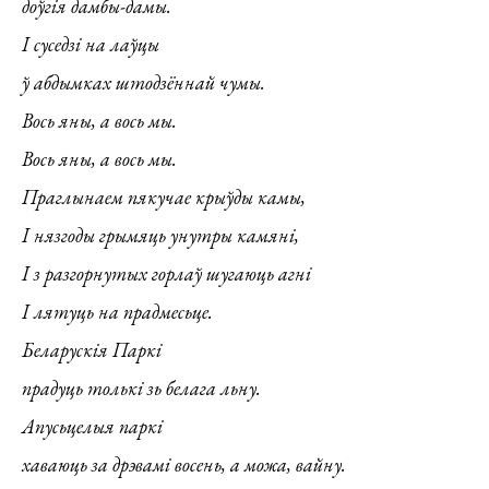
доўгія дамбы-дамы.
І суседзі на лаўцы
ў абдымках штодзённай чумы.
Вось яны, а вось мы.
Вось яны, а вось мы.
Праглынаем пякучае крыўды камы,
І нязгоды грымяць унутры камяні,
І з разгорнутых горлаў шугаюць агні
І лятуць на прадмесьце.
Беларускія Паркі
прадуць толькі зь белага льну.
Апусьцелыя паркі
хаваюць за дрэвамі восень, а можа, вайну.