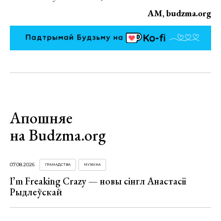
АМ, budzma.org
Апошняе
на Budzma.org
07.08.2026
ГРАМАДСТВА
МУЗЫКА
I’m Freaking Crazy — новы сінгл Анастасіі
Рыдлеўскай