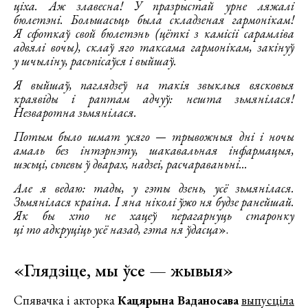
ціха. Аж злавесна! У празрыстай урне ляжалі
бюлетэні. Большасьць была складзеная гармонікам!
Я сфоткаў свой бюлетэнь (цёткі з камісіі сарамліва
адвялі вочы), склаў яго таксама гармонікам, закінуў
у шчыліну, расьпісаўся і выйшаў.
Я выйшаў, паглядзеў на такія звыклыя вясковыя
краявіды і раптам адчуў: нешта зьмянілася!
Незваротна зьмянілася.
Потым было шмат усяго — трывожныя дні і ночы
амаль без інтэрнэту, шакавальная інфармацыя,
шэсьці, сьпевы ў дварах, надзеі, расчараваньні...
Але я ведаю: тады, у гэты дзень, усё зьмянілася.
Зьмянілася краіна. І яна ніколі ўжо ня будзе ранейшай.
Як бы хто не хацеў перагарнуць старонку
ці то адкруціць усё назад, гэта ня ўдасца
».
«Глядзіце, мы ўсе — жывыя»
Спявачка і акторка
Кацярына Ваданосава
выпусціла