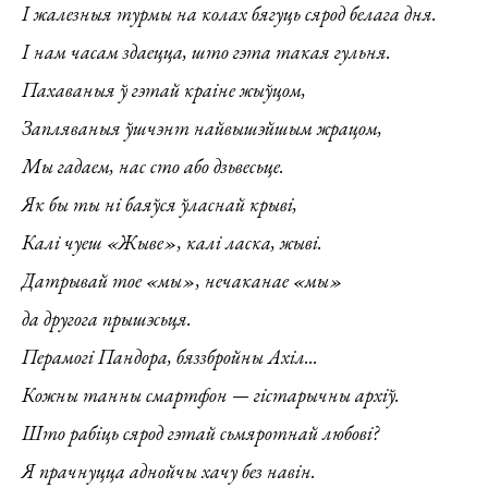
І жалезныя турмы на колах бягуць сярод белага дня.
І нам часам здаецца, што гэта такая гульня.
Пахаваныя ў гэтай краіне жыўцом,
Запляваныя ўшчэнт найвышэйшым жрацом,
Мы гадаем, нас сто або дзьвесьце.
Як бы ты ні баяўся ўласнай крыві,
Калі чуеш «Жыве», калі ласка, жыві.
Датрывай тое «мы», нечаканае «мы»
да другога прышэсьця.
Перамогі Пандора, бяззбройны Ахіл...
Кожны танны смартфон — гістарычны архіў.
Што рабіць сярод гэтай сьмяротнай любові?
Я прачнуцца аднойчы хачу без навін.