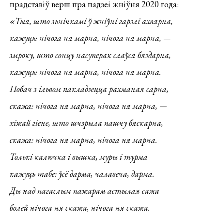
прадставіў
верш пра падзеі жніўня 2020 года:
«
Тыя, што зьнічкамі ў жніўні гарэлі ахвярна,
кажуць: нічога ня марна, нічога ня марна, —
змроку, што сонцу насуперак слаўся бяздарна,
кажуць: нічога ня марна, нічога ня марна.
Побач з ільвом пакладзецца рахманая сарна,
скажа: нічога ня марна, нічога ня марна, —
хіжай гіене, што шчэрыла пашчу бяскарна,
скажа: нічога ня марна, нічога ня марна.
Толькі калючка і вышка, муры і турма
кажуць табе: ўсё дарма, чалавеча, дарма.
Ды над пагаслым пажарам астылая сажа
болей нічога ня скажа, нічога ня скажа.