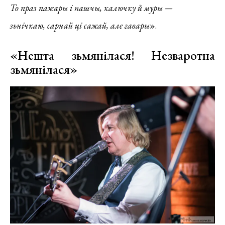
То праз пажары і пашчы, калючку й муры —
зьнічкаю, сарнай ці сажай, але гавары
».
«Нешта зьмянілася! Незваротна
зьмянілася»