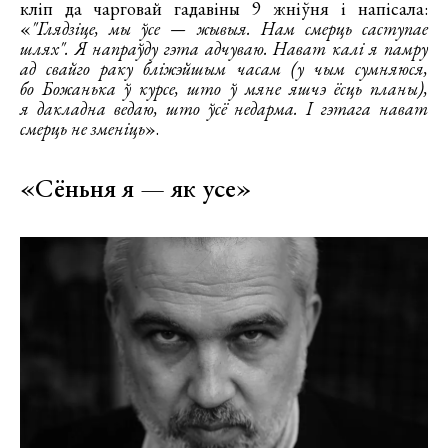
кліп да чарговай гадавіны 9 жніўня і напісала:
«
"Глядзіце, мы ўсе — жывыя. Нам смерць саступае
шлях". Я напраўду гэта адчуваю. Нават калі я памру
ад свайго раку бліжэйшым часам (у чым сумняюся,
бо Божанька ў курсе, што ў мяне яшчэ ёсць планы),
я дакладна ведаю, што ўсё недарма. І гэтага нават
смерць не зменіць
».
«Сёньня я — як усе»