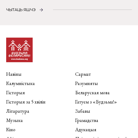
ЧЫТАЦЬ ЯШЧЭ
Навіны
Сармат
Калумністыка
Разумняты
Гісторыя
Беларуская мова
Гісторыя за 5 хвілін
Гатуем з «Будзьма!»
Літаратура
Забавы
Музыка
Грамадства
Кіно
Адукацыя