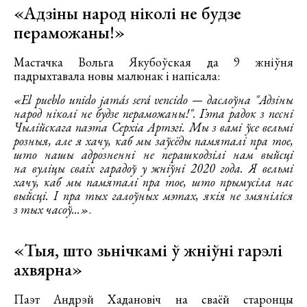
«Адзіны народ ніколі не будзе
пераможаны!»
Мастачка Вольга Якубоўская да 9 жніўня
падрыхтавала новы малюнак і напісала:
«El pueblo unido jamás será vencido — даслоўна "Адзіны
народ ніколі не будзе пераможаны!". Гэта радок з песні
Чылійскага паэта Серхіа Артэгі. Мы з вамі ўсе вельмі
розныя, але я хачу, каб мы заўсёды памяталі пра тое,
што нашы адрозненні не перашкодзілі нам выйсці
на вуліцы сваіх гарадоў у жніўні 2020 года. Я вельмі
хачу, каб мы памяталі пра тое, што прымусіла нас
выйсці. І пра тых галоўных мэтах, якія не змяніліся
з тых часоў...»
.
«Тыя, што зьнічкамі ў жніўні гарэлі
ахвярна»
Паэт Андрэй Хадановіч на сваёй старонцы