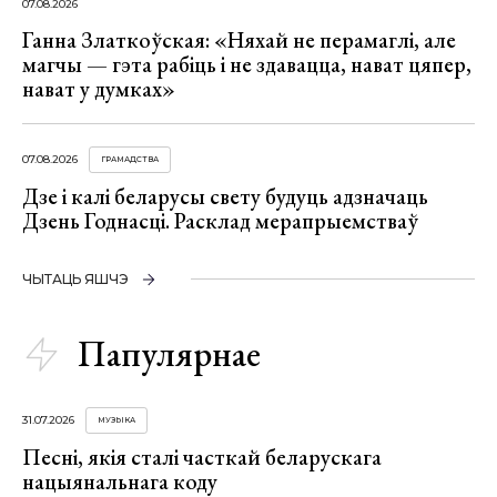
07.08.2026
Ганна Златкоўская: «Няхай не перамаглі, але
магчы — гэта рабіць і не здавацца, нават цяпер,
нават у думках»
07.08.2026
ГРАМАДСТВА
Дзе і калі беларусы свету будуць адзначаць
Дзень Годнасці. Расклад мерапрыемстваў
ЧЫТАЦЬ ЯШЧЭ
Папулярнае
31.07.2026
МУЗЫКА
Песні, якія сталі часткай беларускага
нацыянальнага коду