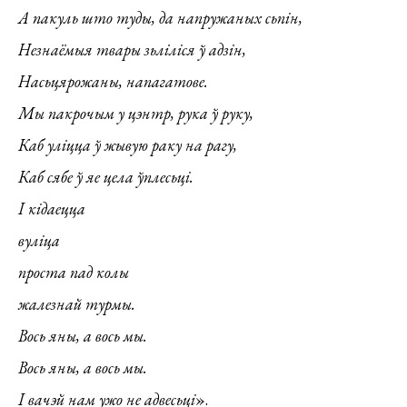
А пакуль што туды, да напружаных сьпін,
Незнаёмыя твары зьліліся ў адзін,
Насьцярожаны, напагатове.
Мы пакрочым у цэнтр, рука ў руку,
Каб уліцца ў жывую раку на рагу,
Каб сябе ў яе цела ўплесьці.
І кідаецца
вуліца
проста пад колы
жалезнай турмы.
Вось яны, а вось мы.
Вось яны, а вось мы.
І вачэй нам ужо не адвесьці
».