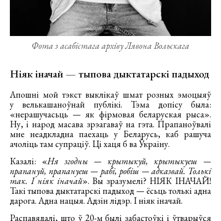
Фота з асабістага архіву Лявона Вольскага
Ніяк іначай — тыпова дыктатарскі падыход
Апошні мой тэкст выклікаў шмат розных эмоцыяў
у велькашаноўнай публікі. Тэма допісу была:
«нерашучасьць — як фірмовая беларуская рыса».
Ну, і народ масава зрэагаваў на гэта. Прапаноўвалі
мне неадкладна паехаць у Беларусь, каб рашуча
ачоліць там супраціў. Ці хаця б ва Ўкраіну.
Казалі: «
Ня згодны — крытыкуй, крытыкуеш —
прапануй, прапануеш — рабі, робіш — адказвай. Толькі
так. І ніяк іначай
». Вы зразумелі? НІЯК ІНАЧАЙ!
Такі тыпова дыктатарскі падыход — ёсьць толькі адна
дарога. Адна нацыя. Адзін лідэр. І ніяк іначай.
Распавядалі, што ў 20-м былі забастоўкі і ўтварыўся