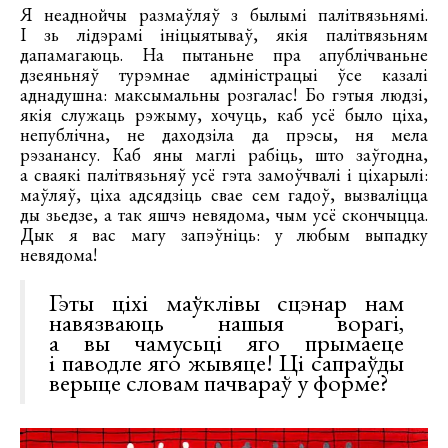
Я неаднойчы размаўляў з былымі палітвязьнямі.
І зь лідэрамі ініцыятываў, якія палітвязьням
дапамагаюць. На пытаньне пра апублічваньне
дзеяньняў турэмнае адміністрацыі ўсе казалі
аднадушна: максымальны розгалас! Бо гэтыя людзі,
якія служаць рэжыму, хочуць, каб усё было ціха,
непублічна, не даходзіла да прэсы, ня мела
рэзанансу. Каб яны маглі рабіць, што заўгодна,
а сваякі палітвязьняў усё гэта замоўчвалі і ціхарылі:
маўляў, ціха адсядзіць свае сем гадоў, вызваліцца
ды зьедзе, а так яшчэ невядома, чым усё скончыцца.
Дык я вас магу запэўніць: у любым выпадку
невядома!
Гэты ціхі маўклівы сцэнар нам
навязваюць нашыя ворагі,
а вы чамусьці яго прымаеце
і паводле яго жывяце! Ці сапраўды
верыце словам пачвараў у форме?