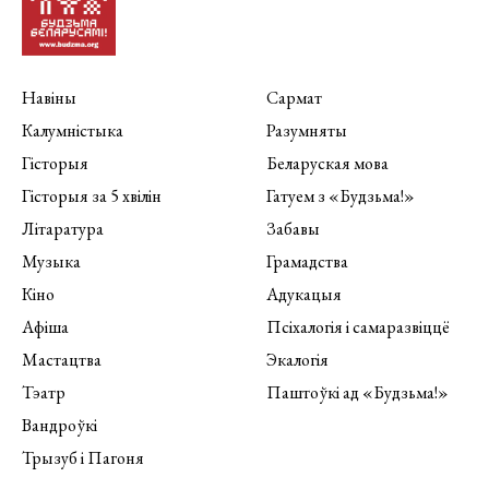
Навіны
Сармат
Калумністыка
Разумняты
Гісторыя
Беларуская мова
Гісторыя за 5 хвілін
Гатуем з «Будзьма!»
Літаратура
Забавы
Музыка
Грамадства
Кіно
Адукацыя
Афіша
Псіхалогія і самаразвіццё
Мастацтва
Экалогія
Тэатр
Паштоўкі ад «Будзьма!»
Вандроўкі
Трызуб і Пагоня