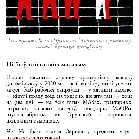
Ілюстрацыя Вольгі Пранкевіч "Акрэсціна: з успамінаў
сведак". Крыніца:
spring96.org
Ці быў той страйк масавым
Наконт масавага страйку працаўнікоў заводаў
ды фабрыкаў у 2020-м — каб ён быў, мы б усе яго
адчулі. Каб рабочыя сапраўды — у адзіным парыве!
— кінулі працу хоць на тыдзень, ды што там! — хоць
на два дні! — на ўсіх гэтых МАЗах, трактарных,
шарыках, колавых цягачоў, амкадоры, МЗОРы,
птушкафабрыцы імя Крупскай і парнікова-
цяплічным камбінаце.
Не. Не было такога. Зарплата, крэдыты, чарга
на кватэру пераважылі.