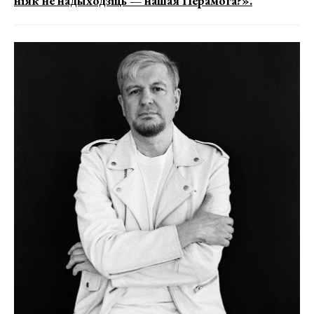
ніяк не надыходзіць — нашая Перамога?».