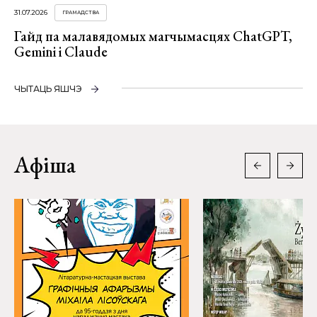
31.07.2026
ГРАМАДСТВА
Гайд па малавядомых магчымасцях ChatGPT,
Gemini і Claude
ЧЫТАЦЬ ЯШЧЭ
Афіша