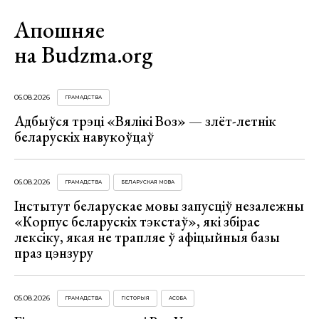
Апошняе
на Budzma.org
06.08.2026
ГРАМАДСТВА
Адбыўся трэці «Вялікі Воз» — злёт-летнік
беларускіх навукоўцаў
06.08.2026
ГРАМАДСТВА
БЕЛАРУСКАЯ МОВА
Інстытут беларускае мовы запусціў незалежны
«Корпус беларускіх тэкстаў», які збірае
лексіку, якая не трапляе ў афіцыйныя базы
праз цэнзуру
05.08.2026
ГРАМАДСТВА
ГІСТОРЫЯ
АСОБА