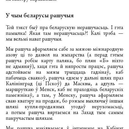
У чым беларусы рашучыя
Той тэкст быў пра беларускую нерашучасьць. І гэта
памылка! Якая там нерашучасьць?! Калі трэба —
мы вельмі нават рашучыя.
Мы рашуча афармляем сабе за мяжою міжнародную
ахову ці то дазвол на жыхарства (а перад гэтым
рашуча робім карту паляка, бо плян «Б» ніхто
не адмяняў), хаця гэта й няпросты працэс, рашуча
адстойваем на мяжы трыццаць гадзінаў, каб
пабачыць сваякоў, рашуча едзем у дальні шлях праз
Калінінград (ці Пскоў) да Масквы, а адтуль —
маршруткаю ў Менск, каб не праходзіць беларускіх
памежнікаў, а там, у Менску, рашуча афармляем
сваю кватэру на продаж, бо рэжым выключыў іншыя
шляхі купля-продажных угодаў нерухомасьці,
а потым рашуча вяртаемся на Захад тым самым
пакручастым шляхам.
Мы рашуча накідваемся ў інтэрнэце на Кабінэт