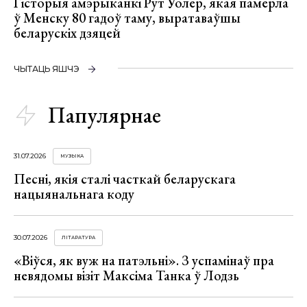
Гісторыя амэрыканкі Рут Уолер, якая памерла
ў Менску 80 гадоў таму, выратаваўшы
беларускіх дзяцей
ЧЫТАЦЬ ЯШЧЭ
Папулярнае
31.07.2026
МУЗЫКА
Песні, якія сталі часткай беларускага
нацыянальнага коду
30.07.2026
ЛІТАРАТУРА
«Віўся, як вуж на патэльні». З успамінаў пра
невядомы візіт Максіма Танка ў Лодзь