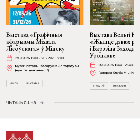
Выстава «Графічныя
Выстава Вольгі На
афарызмы Міхаіла
«Жыццё дзвюх рэк
Лісоўскага» ў Мінску
і Бярэзіна Заходня
Уроцлаве
17.03.2026 16:00 - 31.12.2026 17:00
26.03.2026 16:00 - 25.08.202
Музей гісторыі беларускай літаратуры
(вул. Багдановіча, 13)
Галерэя Клуба MiL (Kościu
МІНСК
ВЫСТАВЫ
УРОЦЛАЎ
ВЫСТАВЫ
ЧЫТАЦЬ ЯШЧЭ