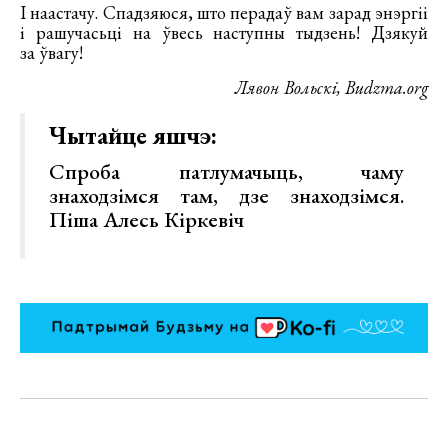
І наастачу. Спадзяюся, што перадаў вам зарад энэргіі
і рашучасьці на ўвесь наступны тыдзень! Дзякуй
за ўвагу!
Лявон Вольскі, Budzma.org
Чытайце яшчэ:
Спроба патлумачыць, чаму
знаходзімся там, дзе знаходзімся.
Піша Алесь Кіркевіч