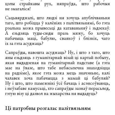
цэлы страйкавы рух, няпраўда, што рабочыя
не змагаліся!
Сьцьвярджалі, што людзі ня хочуць апублічваньня
таго, што робіцца ў калёніях з палітвязьнямі, бо гэта
рэальна можа прывесьці да катаваньняў і зьдзекаў.
А езьдзяць туды-сюды празь мяжу, бо хочуць
пабачыць маці, бабулю, сваякоў і блізкіх, чаго
іх за гэта асуджаць?
Сапраўды, навошта асуджаць? Ну, і што з таго, што
яны езьдзяць з гуманітарнай візай ці картай побыту,
якая выдадзеная на гуманітарнай падставе (а гэта
мае на ўвазе, што табе небясьпечна знаходзіцца
на радзіме), якое гэта можа мець значэньне, калі
чалавек хоча пабачыцца з мамай ці бабуляй?
Ну і што, што памежнікі ўсё бачаць і асэнсоўваюць,
і неўзабаве камусьці, хто сапраўды зазнаў перасьлед,
гэтую візу ці дазвол на жыхарства ня выдадуць?
Ці патрэбны розгалас палітвязьням