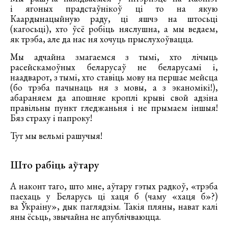
і ягоных прадстаўнікоў ці то на якую
Каардынацыйную раду, ці яшчэ на штосьці
(кагосьці), хто ўсё робіць няслушна, а мы ведаем,
як трэба, але да нас ня хочуць прыслухоўвацца.
Мы адчайна змагаемся з тымі, хто лічыць
расейскамоўных беларусаў не беларусамі і,
наадварот, з тымі, хто ставіць мову на першае мейсца
(бо трэба пачынаць ня з мовы, а з эканомікі!),
абараняем да апошняе кроплі крыві свой адзіна
правільны пункт гледжаньня і не прымаем іншыя!
Бяз страху і папроку!
Тут мы вельмі рашучыя!
Што рабіць аўтару
А наконт таго, што мне, аўтару гэтых радкоў, «трэба
паехаць у Беларусь ці хаця б (чаму «хаця б»?)
ва Ўкраіну», дык паглядзім. Такія пляны, нават калі
яны ёсьць, звычайна не апублічваюцца.