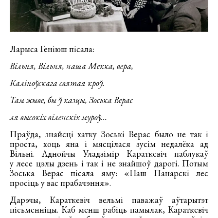
Ларыса Геніюш пісала:
Вільня, Вільня, наша Мекка, вера,
Каліноўскага святая кроў.
Там жыве, бы ў казцы, Зоська Верас
ля высокіх віленскіх муроў…
Праўда, знайсці хатку Зоські Верас было не так і
проста, хоць яна і мясцілася зусім недалёка ад
Вільні. Аднойчы Уладзімір Караткевіч паблукаў
у лесе цэлы дзень і так і не знайшоў дарогі. Потым
Зоська Верас пісала яму: «Наш Панарскі лес
просіць у вас прабачэння».
Дарэчы, Караткевіч вельмі паважаў аўтарытэт
пісьменніцы. Каб менш рабіць памылак, Караткевіч