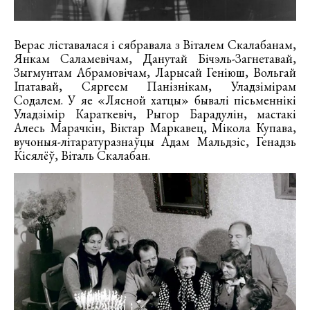
Верас ліставалася і сябравала з Віталем Скалабанам,
Янкам Саламевічам, Данутай Бічэль-Загнетавай,
Зыгмунтам Абрамовічам, Ларысай Геніюш, Вольгай
Іпатавай, Сяргеем Панізнікам, Уладзімірам
Содалем. У яе «Лясной хатцы» бывалі пісьменнікі
Уладзімір Караткевіч, Рыгор Барадулін, мастакі
Алесь Марачкін, Віктар Маркавец, Мікола Купава,
вучоныя-літаратуразнаўцы Адам Мальдзіс, Генадзь
Кісялёў, Віталь Скалабан.