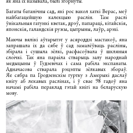
як яна іх называла, былі згорнуты.
Багаты батанічны сад, які рос вакол хаткі Верас, меў
найбагацейшую калекцыю раслін. Там раслі
ўнікальныя гатункі кветак, дрэў, папараці, кітайскія,
японскія, галандскія ружы, цытрыны, лаўр, арэхі.
Маючы вялікі аўтарытэт у асяроддзі мастакоў, яна
запрашала іх да сябе ў сад замалёўваць расліны,
збірала і сушыла зёлкі, расфасоўвала ў шкляныя
слоічкі. Так яна параіла стварыць залу народнай
медыцыны ў Гудзевічах і сама рабіла экспанаты.
Адначасова стварала рэцэпты зёлкавых збораў.
Яе сябра па Гродзенскім гуртку з Амерыкі даслаў
кнігу аб лекавых раслінах, і ў свае 98 гадоў яна
начамі рабіла пераклад гэтай кнігі на беларускую
мову.