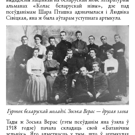
альманах «Колас беларускай нівы», дзе пад
псеўданімам Шара Пташка адзначылася і Людвіка
Сівіцкая, яна ж была аўтарам уступнага артыкула.
Гурток беларускай моладзі. Зоська Верас — другая злева
Тады ж Зоська Верас (гэты псеўданім яна ўзяла ў
1918 годзе) пачала складаць свой «Батанічны
зельнік». Яго адметнасць у тым, што ў артыкулах