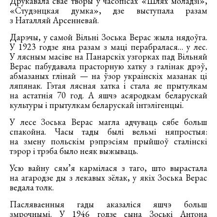
Друкавала свае творы ў часопісах «Шлях моладзі»,
«Студэнцкая думка», дзе выступала разам
з Наталляй Арсенневай.
Дарэчы, у самой Вільні Зоська Верас жыла нядоўга.
У 1923 годзе яна разам з маці перабралася… у лес.
У лясным масіве на Панарскіх узгорках пад Вільняй
Верас пабудавала прасторную хатку з галінак дрэў,
абмазаных глінай — на ўзор украінскіх мазанак ці
ляпянак. Гэтая лясная хатка і стала яе прытулкам
на астатнія 70 год. А яшчэ асяродкам беларускай
культуры і прытулкам беларускай інтэлігенцыі.
У лесе Зоська Верас магла адчуваць сябе больш
спакойна. Часы тады былі вельмі няпростыя:
на змену польскім рэпрэсіям прыйшоў сталінскі
тэрор і трэба было неяк выжываць.
Усю вайну сям’я кармілася з таго, што вырастала
на агародзе ды з лекавых зёлак, у якіх Зоська Верас
ведала толк.
Пасляваенныя гады аказаліся яшчэ больш
змрочнымі. У 1946 годзе сына Зоські Антона