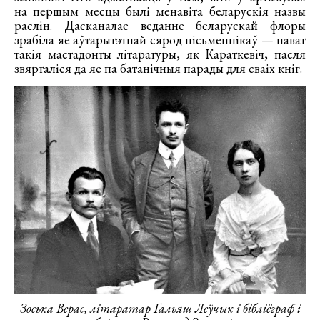
на першым месцы былі менавіта беларускія назвы
раслін. Дасканалае веданне беларускай флоры
зрабіла яе аўтарытэтнай сярод пісьменнікаў — нават
такія мастадонты літаратуры, як Караткевіч, пасля
звярталіся да яе па батанічныя парады для сваіх кніг.
Зоська Верас, літаратар Гальяш Леўчык і бібліёграф і