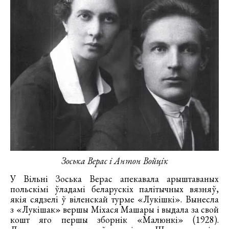
Зоська Верас і Антон Войцік
У Вільні Зоська Верас апекавала арыштаваных
польскімі ўладамі беларускіх палітычных вязняў,
якія сядзелі ў віленскай турме «Лукішкі». Вынесла
з «Лукішак» вершы Міхася Машары і выдала за свой
кошт яго першы зборнік «Малюнкі» (1928).