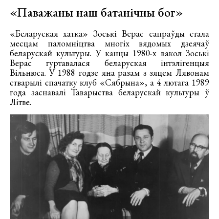
«Паважаны наш батанічны бог»
«Беларуская хатка» Зоські Верас сапраўды стала
месцам паломніцтва многіх вядомых дзеячаў
беларускай культуры. У канцы 1980-х вакол Зоські
Верас гуртавалася беларуская інтэлігенцыя
Вільнюса. У 1988 годзе яна разам з зяцем Лявонам
стварылі спачатку клуб «Сябрына», а 4 лютага 1989
года заснавалі Таварыства беларускай культуры ў
Літве.