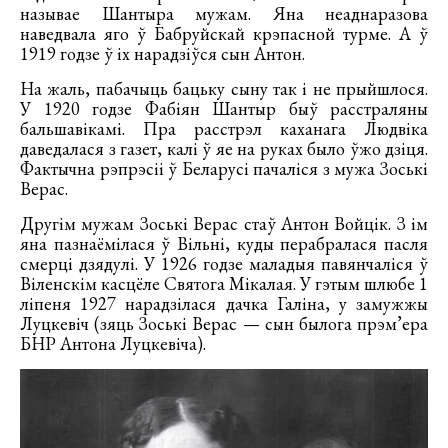
называе Шантыра мужам. Яна неаднаразова
наведвала яго ў Бабруйскай крэпасной турме. А ў
1919 годзе ў іх нарадзіўся сын Антон.
На жаль, пабачыць бацьку сыну так і не прыйшлося.
У 1920 годзе Фабіян Шантыр быў расстраляны
бальшавікамі. Пра расстрэл каханага Людвіка
даведалася з газет, калі ў яе на руках было ўжо дзіця.
Фактычна рэпрэсіі ў Беларусі пачаліся з мужа Зоські
Верас.
Другім мужам Зоські Верас стаў Антон Войцік. З ім
яна пазнаёмілася ў Вільні, куды перабралася пасля
смерці дзядулі. У 1926 годзе маладыя павянчаліся ў
Віленскім касцёле Святога Мікалая. У гэтым шлюбе 1
ліпеня 1927 нарадзілася дачка Галіна, у замужжы
Луцкевіч (зяць Зоські Верас — сын былога прэм’ера
БНР Антона Луцкевіча).