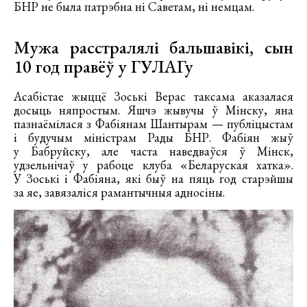
БНР не была патрэбна ні Саветам, ні немцам.
Мужа расстралялі бальшавікі, сын
10 год правёў у ГУЛАГу
Асабістае жыццё Зоські Верас таксама аказалася
досыць няпростым. Яшчэ жывучы ў Мінску, яна
пазнаёмілася з Фабіянам Шантырам — публіцыстам
і будучым міністрам Рады БНР. Фабіян жыў
у Бабруйску, але часта наведваўся ў Мінск,
удзельнічаў у рабоце клуба «Беларуская хатка».
У Зоські і Фабіяна, які быў на пяць год старэйшы
за яе, завязаліся рамантычныя адносіны.