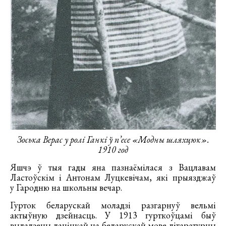
Зоська Верас у ролі Ганкі ў п’есе «Модны шляхцюк».
1910 год
Яшчэ ў тыя гады яна пазнаёмілася з Вацлавам
Ластоўскім і Антонам Луцкевічам, які прыязджаў
у Гародню на школьны вечар.
Гурток беларускай моладзі разгарнуў вельмі
актыўную дзейнасць. У 1913 гурткоўцамі быў
выдадзены лацінкай на беларускай мове літаратурны