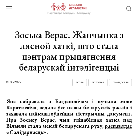
Зоська Верас. Жанчынка з
лясной хаткі, што стала
цэнтрам прыцягнення
беларускай інтэлігенцыі
01.08.2022
АСОБА
ГІСТОРЫЯ
ГРАМАДСТВА
Яна сябравала з Багдановічам і вучыла мове
Караткевіча, ведала ўсе назвы беларускіх раслін і
захавала найкаштоўнейшы гістарычны дакумент.
Пра Зоську Верас, чыя глінабітная хатка пад
Вільняй стала мекай беларускага руху,
распавядае
«Салідарнасць».