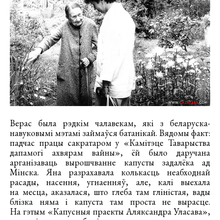
Верас была рэдкім чалавекам, які з беларуска-
навуковымі мэтамі займаўся батанікай. Вядомы факт:
падчас працы сакратаром у «Камітэце Таварыства
дапамогі ахвярам вайны», ёй было даручана
арганізаваць вырошчванне капусты задалёка ад
Мінска. Яна разрахавала колькасць неабходнай
расады, насення, угнаенняў, але, калі выехала
на месца, аказалася, што глеба там гліністая, вады
блізка няма і капуста там проста не вырасце.
На гэтым «Капусныя праекты Аляксандра Уласава»,