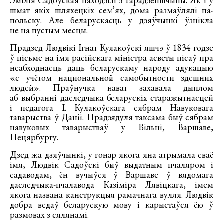
Эмілія Садоўская паходзілі з Гарадзеншчыны. Як і ў
шмат якіх шляхецкіх сем’ях, дома размаўлялі па-
польску. Але беларускасць у дзяўчынкі ўзнікла
не на пустым месцы.
Прадзед Людвікі Iгнат Кулакоўскі яшчэ ў 1834 годзе
ў пісьме на імя расійскага міністра асветы пісаў пра
неабходнасць даць беларускаму народу адукацыю
«с учётом национальной самобытности здешних
людей». Праўнучка нават захавала дыплом
аб выбранні даследчыка беларускіх старажытнасцей
i педагога І. Кулакоўскага сябрам Навуковага
таварыства ў Даніі. Прадзядуля таксама быў сябрам
навуковых таварыстваў у Вільні, Варшаве,
Пецярбургу.
Дзед жа дзяўчынкі, у гонар якога яна атрымала сваё
імя, Людвік Садоўскі быў выдатным пчаляром і
садаводам, ён вучыўся ў Варшаве ў вядомага
даследчыка-пчалавода Казіміра Лявіцкага, імем
якога названа канструкцыя рамачнага вулля. Людвік
добра ведаў беларускую мову і карыстаўся ёю ў
размовах з сялянамі.