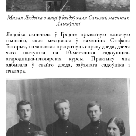
Малая Людвіка з маці ў дзядоў каля Саколкі, маёнтак
Альхоўнікі
Людвіка скончыла ў Гродне прыватную жаночую
гімназію, якая месцілася ў камяніцы Стэфана
Баторыя, і планавала працягнуць справу дзеда, дзеля
чаго паступіла на 10-месячныя садоўніцка-
агародніцка-пчалярскія курсы. Практыку яна
адбывала ў свайго дзеда, заўзятага садоўніка і
пчаляра.