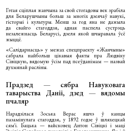
Гэтая сціплая жанчына за свой стогадовы век зрабіла
для Беларушчыны больш за многіх дзеячаў навукі,
гісторыі і культуры. Менш за год яна не дажыла
да свайго стагоддзя, аднак паспела сустрэць
незалежнасць Беларусі, дзеля якой шчыравала ўсё
жыццё.
«Салідарнасць» у межах спецпраекту «Жанчыны»
сабрала найбольш цікавыя факты пра Людвіку
Сівіцкую, вядомую ўсім пад псеўданімам — назвай
духмянай расліны.
Прадзед — сябра Навуковага
таварыства Даніі, дзед — вядомы
пчаляр
Нарадзілася Зоська Верас яшчэ ў канцы
пазамінулага стагоддзя, у 1892 годзе ў шляхецкай
сям'і. Бацька — вайсковец Антон Сівіцкі і маці