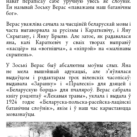
нават перапісаў сабе ўручную ўвесь яе слоўнік.
Ён называй Зоську Верас «паважаны наш батанічны
бог».
Верас уважліва сачыла за чысцінёй беларускай мовы і
часта выгаворвала за русізмы і Караткевічу, і Яну
Скрыгану, і Янку Брылю. Але затое, як радавалася
яна, калі Караткевіч у сваіх творах выправіў
«касцёр» на «вогнішча», а «кіпрэй» на «малінавы
скрыпень».
У Зоські Верас быў абсалютны моўны слых. Яна
не мела вышэйшай адукацыі, але з’яўлялася
выдаўцом і рэдактарам трох віленскіх часопісаў:
выдавала «Заранку» і «Пралескі» для дзяцей і
«Беларускую борць» для пчаляроў. Верас сабрала
кнігу рэцэптаў «Лекавыя травы», уклала і выдала ў
1924 годзе «Беларуска-польска-расейска-лацінскі
батанічны слоўнік», якім і ў наш час карыстаюцца
мовазнаўцы.