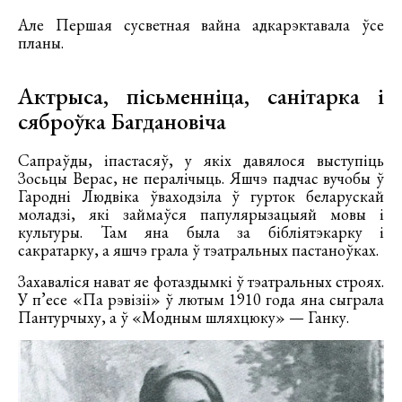
Але Першая сусветная вайна адкарэктавала ўсе
планы.
Актрыса, пісьменніца, санітарка і
сяброўка Багдановіча
Сапраўды, іпастасяў, у якіх давялося выступіць
Зосьцы Верас, не пералічыць. Яшчэ падчас вучобы ў
Гародні Людвіка ўваходзіла ў гурток беларускай
моладзі, які займаўся папулярызацыяй мовы і
культуры. Там яна была за бібліятэкарку і
сакратарку, а яшчэ грала ў тэатральных пастаноўках.
Захаваліся нават яе фотаздымкі ў тэатральных строях.
У п’есе «Па рэвізіі» ў лютым 1910 года яна сыграла
Пантурчыху, а ў «Модным шляхцюку» — Ганку.