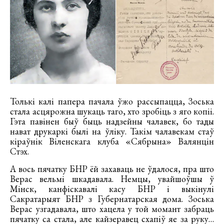
Толькі калі папера пачала ўжо рассыпацца, Зоська
стала асцярожна шукаць таго, хто зробіць з яго копіі.
Гэта павінен быў быць надзейны чалавек, бо тады
нават друкаркі былі на ўліку. Такім чалавекам стаў
кіраўнік Віленскага клуба «Сябрына» Валянцін
Стэх.
А вось пячатку БНР ёй захаваць не ўдалося, пра што
Верас вельмі шкадавала. Немцы, увайшоўшы ў
Мінск, канфіскавалі касу БНР і выкінулі
Сакратарыят БНР з Губернатарская дома. Зоська
Верас узгадавала, што хацела у той момант забраць
пячатку са стала, але кайзеравец схапіў яе за руку…