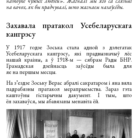
натоўпе чужых людзей». Жагналі мы яго са слязьмі
на вачох, як бы прадчувалі, што жагнаем назаўсёды.
Захавала пратакол Усебеларускага
кангрэсу
У 1917 годзе Зоська стала адной з дэлегатак
Усебеларускага кангрэсу, які прадвызначыў лёс
нашай краіны, а ў 1918-м — сябрам Рады БНР.
Грамадская дзейнасць заўсёды была для
яе на першым месцы.
На з’ездзе Зоську Верас абралі сакратаром і яна вяла
падрабязны пратакол мерапрыемства. Зараз гэта
каштоўны гістарычны дакумент. І тым, што
ён захаваўся, мы абавязаны менавіта ёй.