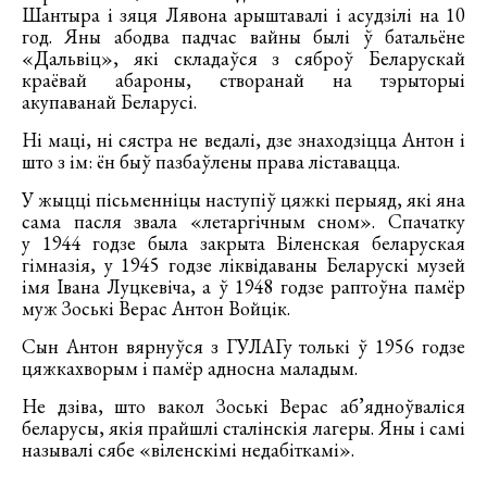
Шантыра і зяця Лявона арыштавалі і асудзілі на 10
год. Яны абодва падчас вайны былі ў батальёне
«Дальвіц», які складаўся з сяброў Беларускай
краёвай абароны, створанай на тэрыторыі
акупаванай Беларусі.
Ні маці, ні сястра не ведалі, дзе знаходзіцца Антон і
што з ім: ён быў пазбаўлены права ліставацца.
У жыцці пісьменніцы наступіў цяжкі перыяд, які яна
сама пасля звала «летаргічным сном». Спачатку
у 1944 годзе была закрыта Віленская беларуская
гімназія, у 1945 годзе ліквідаваны Беларускі музей
імя Івана Луцкевіча, а ў 1948 годзе раптоўна памёр
муж Зоські Верас Антон Войцік.
Сын Антон вярнуўся з ГУЛАГу толькі ў 1956 годзе
цяжкахворым і памёр адносна маладым.
Не дзіва, што вакол Зоські Верас аб’ядноўваліся
беларусы, якія прайшлі сталінскія лагеры. Яны і самі
называлі сябе «віленскімі недабіткамі».