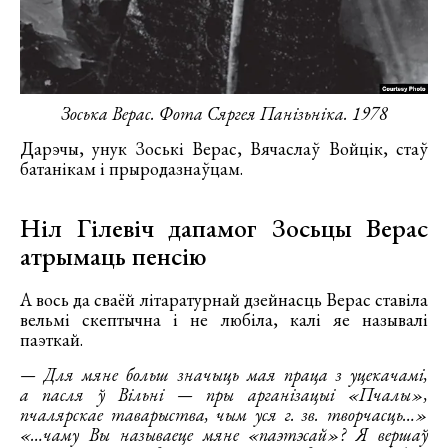
Зоська Верас. Фота Сяргея Панізьніка. 1978
Дарэчы, унук Зоські Верас, Вячаслаў Войцік, стаў
батанікам і прыродазнаўцам.
Ніл Гілевіч дапамог Зосьцы Верас
атрымаць пенсію
А вось да сваёй літаратурнай дзейнасць Верас ставіла
вельмі скептычна і не любіла, калі яе называлі
паэткай.
— Для мяне больш значыць мая праца з уцекачамі,
а пасля ў Вільні — пры арганізацыі «Пчалы»,
пчалярскае таварыства, чым уся г. зв. творчасць…»
«…чаму Вы называеце мяне «
паэтэсай»? Я вершаў