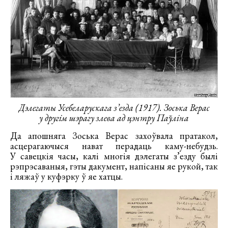
Дэлегаты Усебеларускага з’езда (1917). Зоська Верас
у другім шэрагу злева ад цэнтру Паўліна
Да апошняга Зоська Верас захоўвала пратакол,
асцерагаючыся нават перадаць каму-небудзь.
У савецкія часы, калі многія дэлегаты з’езду былі
рэпрэсаваныя, гэты дакумент, напісаны яе рукой, так
і ляжаў у куфэрку ў яе хатцы.