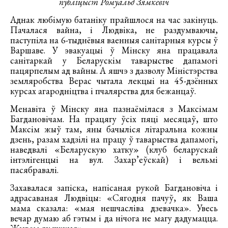
публіцыст Ромуальд Зямкевіч
Аднак любімую батаніку прайшлося на час закінуць.
Пачалася вайна, і Людвіка, не раздумваючы,
паступіла на 6-тыднёвыя ваенныя санітарныя курсы ў
Варшаве. У эвакуацыі ў Мінску яна працавала
санітаркай у Беларускім таварыстве дапамогі
пацярпелым ад вайны. А яшчэ з дазволу Міністэрства
земляробства Верас чытала лекцыі на 45-дзённых
курсах агародніцтва і пчалярства для бежанцаў.
Менавіта ў Мінску яна пазнаёмілася з Максімам
Багдановічам. На працягу ўсіх пяці месяцаў, што
Максім жыў там, яны бачыліся літаральна кожны
дзень, разам хадзілі на працу ў таварыства дапамогі,
наведвалі «Беларускую хатку» (клуб беларускай
інтэлігенцыі на вул. Захар’еўскай) і вельмі
пасябравалі.
Захавалася запіска, напісаная рукой Багдановіча і
адрасаваная Людвіцы: «Сягодня пачуў, як Ваша
мама сказала: «мая нешчасліва дзевачка». Увесь
вечар думаю аб гэтым і да нічога не магу дадумацца.