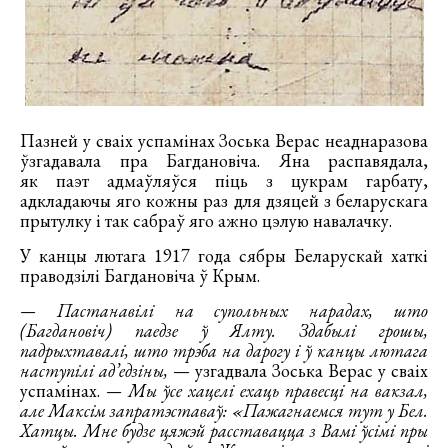
Пазней у сваіх успамінах Зоська Верас неаднаразова
ўзгадавала пра Багдановіча. Яна распавядала,
як паэт адмаўляўся піць з цукрам гарбату,
адкладаючы яго кожны раз для дзяцей з беларускага
прытулку і так сабраў яго ажно цэлую навалачку.
У канцы лютага 1917 года сябры Беларускай хаткі
праводзілі Багдановіча ў Крым.
— Пастанавілі на супольных нарадах, што
(Багдановіч) паедзе ў Ялту. Здабылі грошы,
падрыхтавалі, што трэба на дарогу і ў канцы лютага
наступілі ад’едзіны,
— узгадвала Зоська Верас у сваіх
успамінах.
— Мы ўсе хацелі ехаць правесці на вакзал,
але Максім запратэставаў: «Пажагнаемся тут у Бел.
Хатцы. Мне будзе цяжэй расставацца з Вамі ўсімі пры