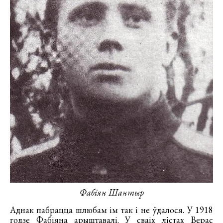
Фабіян Шантыр
Аднак пабрацца шлюбам ім так і не ўдалося. У 1918
годзе Фабіяна арыштавалі. У сваіх лістах Верас