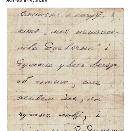
Жывем як чужыя».