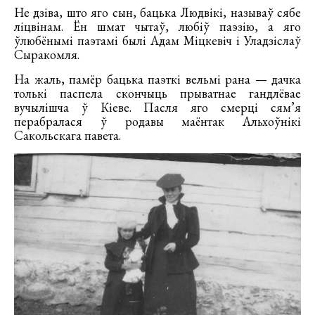
Не дзіва, што яго сын, бацька Людвікі, называў сябе
ліцвінам. Ён шмат чытаў, любіў паэзію, а яго
ўлюбёнымі паэтамі былі Адам Міцкевіч i Уладзіслаў
Сыракомля.
На жаль, памёр бацька паэткі вельмі рана — дачка
толькі паспела скончыць прыватнае гандлёвае
вучылішча ў Кіеве. Пасля яго смерці сям’я
перабралася ў родавы маёнтак Альхоўнікі
Сакольскага павета.