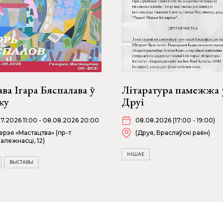
ва Ігара Бяспалава ў
Літаратура памежжа 
ку
Друі
07.2026 11:00 - 08.08.2026 20:00
08.08.2026 (17:00 - 19:00)
ерэя «Мастацтва» (пр-т
(Друя, Браслаўскі раён)
алежнасці, 12)
ІНШАЕ
ВЫСТАВЫ