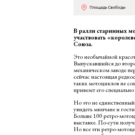
Площадь Свободы
В ралли старинных м
участвовать «короле
Союза.
Это необычайной красо
Выпускавшийся до втор
механическом заводе пе
сейчас настоящая редкос
таких мотоциклов не со
привезет его специально
Но это не единственный
увидеть минчане и гости
Больше 100 ретро-мотоци
выставке. По-сути получ
Но все эти ретро-мотоц