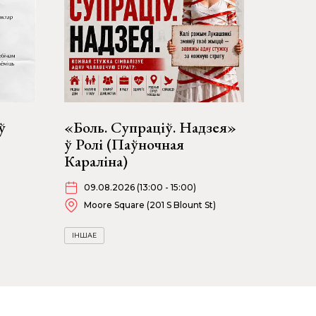
ў
«Боль. Супраціў. Надзея»
ў Ролі (Паўночная
Караліна)
09.08.2026 (13:00 - 15:00)
Moore Square (201 S Blount St)
ІНШАЕ