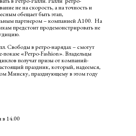
вать в Ретро-Ралли. Ралли ретро-
ание не на скорость, а на точность и
есным обещает быть этап,
льным партнером – компанией А100. На
икам предстоит продемонстрировать не
рудицию.
пл. Свободы в ретро-нарядах – смогут
е-показе «Ретро-Fashion». Владельцы
иклов получат призы от компаний-
настоящий праздник, который, надеемся,
ом Минску, празднующему в этом году
 в 14.00