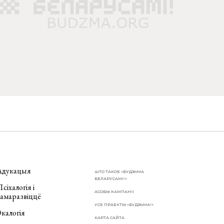
Адукацыя
ШТО ТАКОЕ «БУДЗЬМА
БЕЛАРУСАМІ!»
сіхалогія і
АСОБЫ КАМПАНІІ
самаразвіццё
УСЕ ПРАЕКТЫ «БУДЗЬМА!»
калогія
КАРТА САЙТА