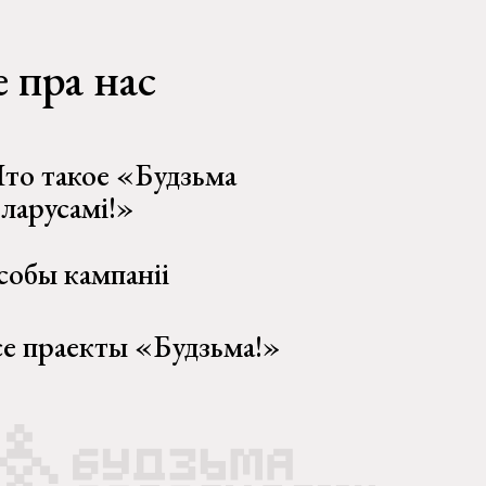
 пра нас
то такое «Будзьма
еларусамі!»
собы кампаніі
се праекты «Будзьма!»