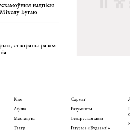
ускамоўныя надпісы
е Міколу Бугаю
ары», створаны разам
nia
Кіно
Сармат
Афіша
Разумняты
П
Мастацтва
Беларуская мова
Э
Тэатр
Гатуем з «Будзьма!»