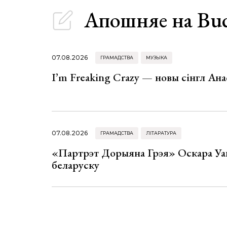
Апошняе
на Bu
07.08.2026
ГРАМАДСТВА
МУЗЫКА
I’m Freaking Crazy — новы сінгл Ана
07.08.2026
ГРАМАДСТВА
ЛІТАРАТУРА
«Партрэт Дорыяна Грэя» Оскара Уай
беларуску