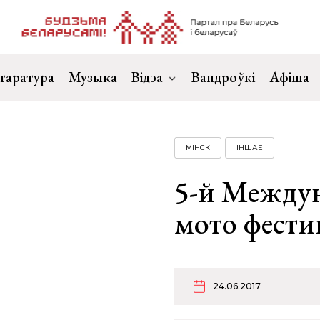
таратура
Музыка
Відэа
Вандроўкі
Афіша
МІНСК
ІНШАЕ
5-й Между
мото фести
24.06.2017