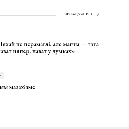
ЧЫТАЦЬ ЯШЧЭ
Няхай не перамаглі, але магчы — гэта
 нават цяпер, нават у думках»
»
ым мазахізме