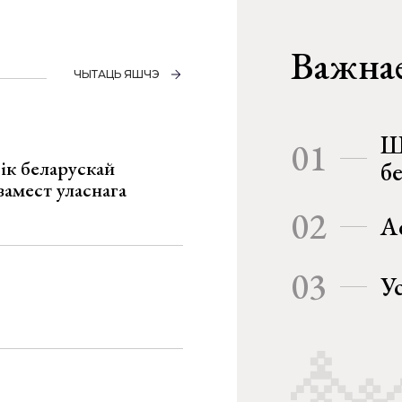
Важнае
ЧЫТАЦЬ ЯШЧЭ
Ш
01
ік беларускай
б
замест уласнага
02
А
03
У