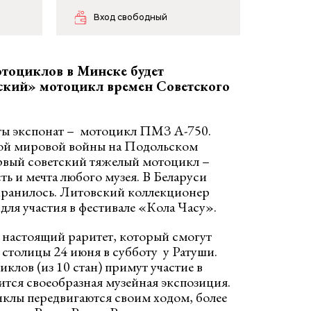
Вход свободный
отоциклов в Минске будет
вский» мотоцикл времен Советского
ты экспонат – мотоцикл ПМЗ А-750.
ой мировой войны на Подольском
рвый советский тяжелый мотоцикл –
ть и мечта любого музея. В Беларуси
хранилось. Литовский коллекционер
 для участия в фестивале «Кола Часу».
 настоящий раритет, который смогут
 столицы 24 июня в субботу у Ратуши.
клов (из 10 стан) примут участие в
ится своеобразная музейная экспозиция.
иклы передвигаются своим ходом, более