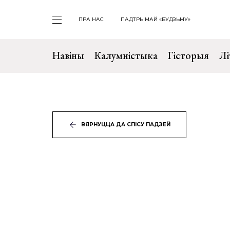
ПРА НАС
ПАДТРЫМАЙ «БУДЗЬМУ»
Навіны
Калумністыка
Гісторыя
Лі
ВЯРНУЦЦА ДА СПІСУ ПАДЗЕЙ