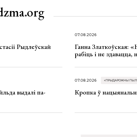
dzma.org
07.08.2026
стасіі Рыдлеўскай
Ганна Златкоўская: «
рабіць і не здавацца,
07.08.2026
«ПРЫДАРОЖНЫ ПЫЛ
льда выдалі па-
Кропка ў нацыянальн