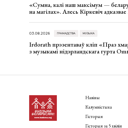
«Сумна, калі наш максімум — белар
на магілах». Алесь Кіркевіч адказва
03.08.2026
ГРАМАДСТВА
МУЗЫКА
Irdorath прэзентаваў кліп «Праз хм
з музыкамі нідэрландскага гурта Om
Навіны
Калумністыка
Гісторыя
Гісторыя за 5 хвілін