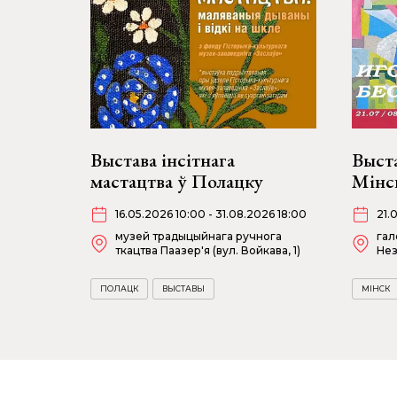
Выстава інсітнага
Выста
мастацтва ў Полацку
Мінс
16.05.2026 10:00 - 31.08.2026 18:00
21.
музей традыцыйнага ручнога
гал
ткацтва Паазер'я (вул. Войкава, 1)
Нез
ПОЛАЦК
ВЫСТАВЫ
МІНСК