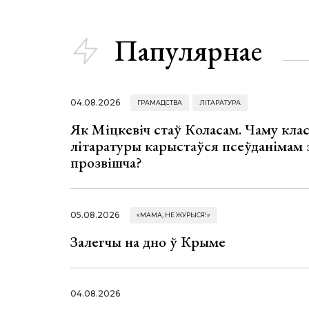
Папулярнае
04.08.2026
ГРАМАДСТВА
ЛІТАРАТУРА
Як Міцкевіч стаў Коласам. Чаму клас
літаратуры карыстаўся псеўданімам 
прозвішча?
05.08.2026
«МАМА, НЕ ЖУРЫСЯ!»
Залегчы на дно ў Крыме
04.08.2026