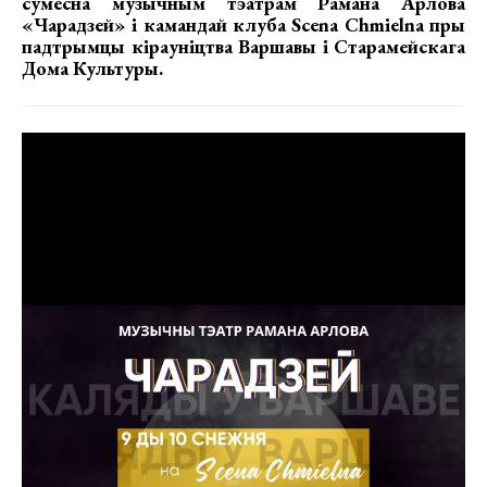
сумесна музычным тэатрам Рамана Арлова
«Чарадзей» i камандай клуба Scena Chmielna пры
падтрымцы кiрау‌нiцтва Варшавы i Старамейскага
Дома Культуры.