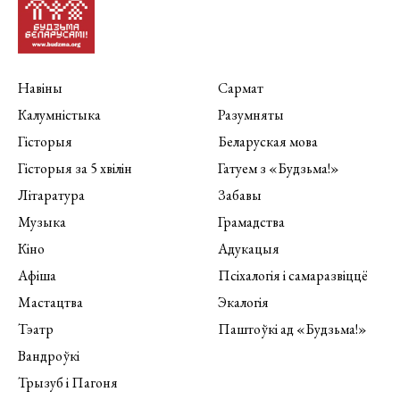
Навіны
Сармат
Калумністыка
Разумняты
Гісторыя
Беларуская мова
Гісторыя за 5 хвілін
Гатуем з «Будзьма!»
Літаратура
Забавы
Музыка
Грамадства
Кіно
Адукацыя
Афіша
Псіхалогія і самаразвіццё
Мастацтва
Экалогія
Тэатр
Паштоўкі ад «Будзьма!»
Вандроўкі
Трызуб і Пагоня