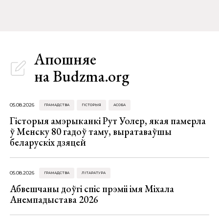
Апошняе
на Budzma.org
05.08.2026
ГРАМАДСТВА
ГІСТОРЫЯ
АСОБА
Гісторыя амэрыканкі Рут Уолер, якая памерла
ў Менску 80 гадоў таму, выратаваўшы
беларускіх дзяцей
05.08.2026
ГРАМАДСТВА
ЛІТАРАТУРА
Абвешчаны доўгі спіс прэміі імя Міхала
Анемпадыстава 2026