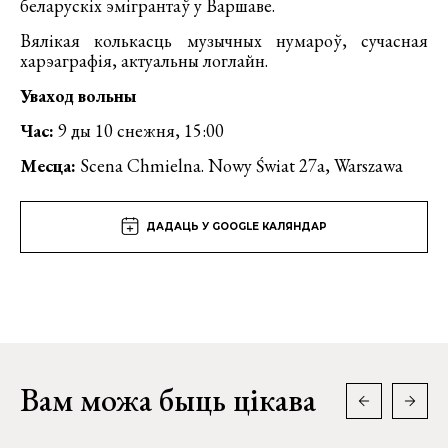
беларускiх эмiгрантаў у Варшаве.
Вялiкая колькасць музычных нумароў, сучасная
харэаграфiя, актуальны логлайн.
Уваход вольны
Час:
9 ды 10 снежня,
15:00
Месца:
Scena Chmielna. Nowy Świat 27a, Warszawa
ДАДАЦЬ У GOOGLE КАЛЯНДАР
Вам можа быць цікава