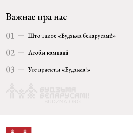
Важнае пра нас
01
Што такое «Будзьма беларусамі!»
02
Асобы кампаніі
03
Усе праекты «Будзьма!»