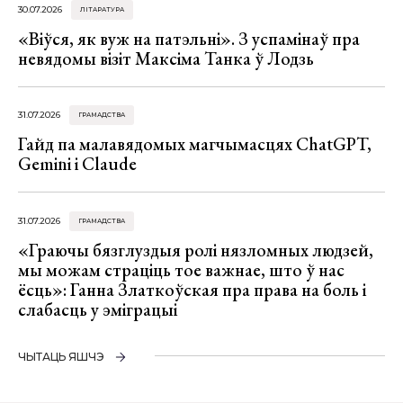
30.07.2026
ЛІТАРАТУРА
«Віўся, як вуж на патэльні». З успамінаў пра
невядомы візіт Максіма Танка ў Лодзь
31.07.2026
ГРАМАДСТВА
Гайд па малавядомых магчымасцях ChatGPT,
Gemini і Claude
31.07.2026
ГРАМАДСТВА
«Граючы бязглуздыя ролі нязломных людзей,
мы можам страціць тое важнае, што ў нас
ёсць»: Ганна Златкоўская пра права на боль і
слабасць у эміграцыі
ЧЫТАЦЬ ЯШЧЭ