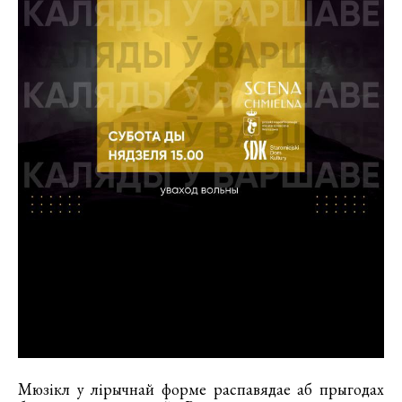
Мюзiкл у лiрычнай форме распавядае аб прыгодах