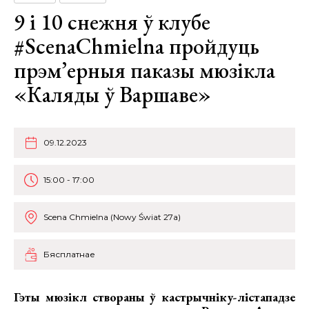
9 i 10 снежня ў клубе
#ScenaChmielna пройдуць
прэм’ерныя паказы мюзiкла
«Каляды ў Варшаве»
09.12.2023
15:00 - 17:00
Scena Chmielna (Nowy Świat 27a)
Бясплатнае
Гэты мюзiкл створаны ў кастрычнiку-лiстападзе