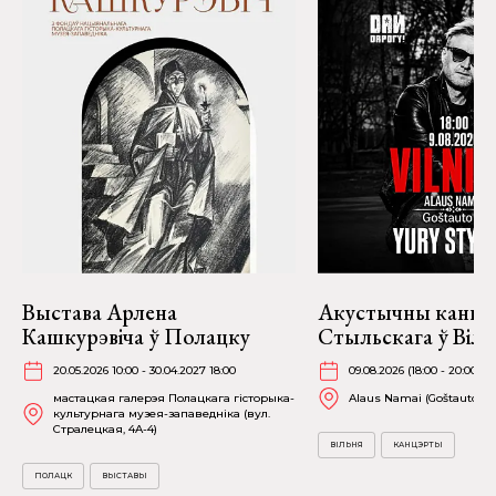
Выстава Арлена
Акустычны канц
Кашкурэвіча ў Полацку
Стыльскага ў Віль
20.05.2026 10:00 - 30.04.2027 18:00
09.08.2026 (18:00 - 20:00)
мастацкая галерэя Полацкага гісторыка-
Alaus Namai (Goštauto 8)
культурнага музея-запаведніка (вул.
Стралецкая, 4A-4)
ВІЛЬНЯ
КАНЦЭРТЫ
ПОЛАЦК
ВЫСТАВЫ