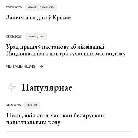
05.08.2026
«МАМА, НЕ ЖУРЫСЯ!»
Залегчы на дно ў Крыме
05.08.2026
ГРАМАДСТВА
Урад прыняў пастанову аб ліквідацыі
Нацыянальнага цэнтра сучасных мастацтваў
ЧЫТАЦЬ ЯШЧЭ
Папулярнае
31.07.2026
МУЗЫКА
Песні, якія сталі часткай беларускага
нацыянальнага коду