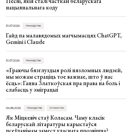
Песні, якія сталі часткай беларускага
нацыянальнага коду
31.07.2026
ГРАМАДСТВА
Гайд па малавядомых магчымасцях ChatGPT,
Gemini і Claude
31.07.2026
ГРАМАДСТВА
«Граючы бязглуздыя ролі нязломных людзей,
мы можам страціць тое важнае, што ў нас
ёсць»: Ганна Златкоўская пра права на боль і
слабасць у эміграцыі
04.08.2026
ГРАМАДСТВА
ЛІТАРАТУРА
Як Міцкевіч стаў Коласам. Чаму класік
беларускай літаратуры карыстаўся
псеўданімам замест уласнага прозвішча?