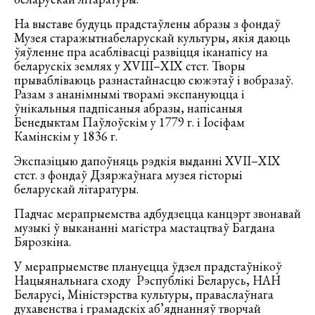
На выставе будуць прадстаўлены абразы з фондаў
Музея старажытнабеларускай культуры, якія даюць
ўяўленне пра асаблівасці развіцця іканапісу на
беларускіх землях у XVIІІ–ХІХ стст. Творы
прывабліваюць разнастайнасцю сюжэтаў і вобразаў.
Разам з ананімнымі творамі экспануюцца і
ўнікальныя падпісаныя абразы, напісаныя
Бенедыктам Паўлоўскім у 1779 г. і Іосіфам
Камінскім у 1836 г.
Экспазіцыю дапоўняць рэдкія выданні ХVІІ–ХІХ
стст. з фондаў Дзяржаўнага музея гісторыі
беларускай літаратуры.
Падчас мерапрыемства адбудзецца канцэрт звонавай
музыкі ў выкананні магістра мастацтваў Багдана
Бярозкіна.
У мерапрыемстве плануецца ўдзел прадстаўнікоў
Нацыянальнага сходу Рэспублікі Беларусь, НАН
Беларусі, Міністэрства культуры, праваслаўнага
духавенства і грамадскіх аб’яднанняў творчай