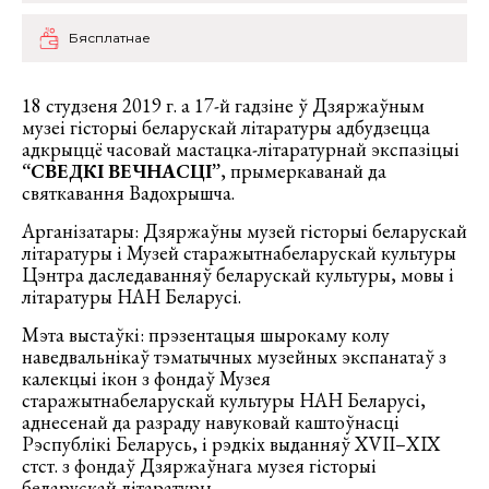
Бясплатнае
18 студзеня 2019 г. а 17-й гадзіне ў Дзяржаўным
музеі гісторыі беларускай літаратуры адбудзецца
адкрыццё часовай мастацка-літаратурнай экспазіцыі
“СВЕДКІ ВЕЧНАСЦІ”
, прымеркаванай да
святкавання Вадохрышча.
Арганізатары: Дзяржаўны музей гісторыі беларускай
літаратуры і Музей старажытнабеларускай культуры
Цэнтра даследаванняў беларускай культуры, мовы і
літаратуры НАН Беларусі.
Мэта выстаўкі: прэзентацыя шырокаму колу
наведвальнікаў тэматычных музейных экспанатаў з
калекцыі ікон з фондаў Музея
старажытнабеларускай культуры НАН Беларусі,
аднесенай да разраду навуковай каштоўнасці
Рэспублікі Беларусь, і рэдкіх выданняў ХVІІ–ХІХ
стст. з фондаў Дзяржаўнага музея гісторыі
беларускай літаратуры.