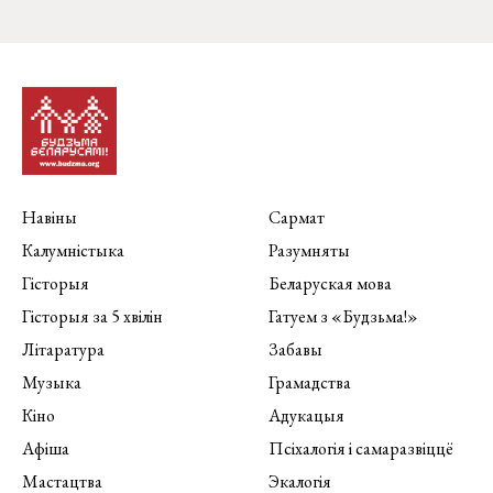
Навіны
Сармат
Калумністыка
Разумняты
Гісторыя
Беларуская мова
Гісторыя за 5 хвілін
Гатуем з «Будзьма!»
Літаратура
Забавы
Музыка
Грамадства
Кіно
Адукацыя
Афіша
Псіхалогія і самаразвіццё
Мастацтва
Экалогія