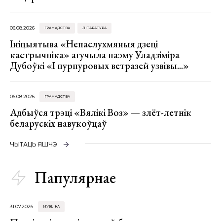
06.08.2026
ГРАМАДСТВА
ЛІТАРАТУРА
Ініцыятыва «Непаслухмяныя дзеці
кастрычніка» агучыла паэму Уладзіміра
Дубоўкі «І пурпуровых ветразей узвівы...»
06.08.2026
ГРАМАДСТВА
Адбыўся трэці «Вялікі Воз» — злёт-летнік
беларускіх навукоўцаў
ЧЫТАЦЬ ЯШЧЭ
Папулярнае
31.07.2026
МУЗЫКА