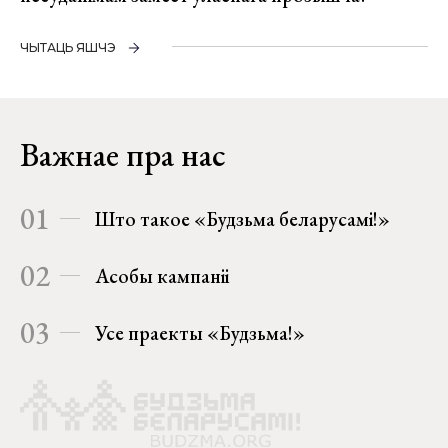
ЧЫТАЦЬ ЯШЧЭ
Важнае пра нас
01
Што такое «Будзьма беларусамі!»
02
Асобы кампаніі
03
Усе праекты «Будзьма!»