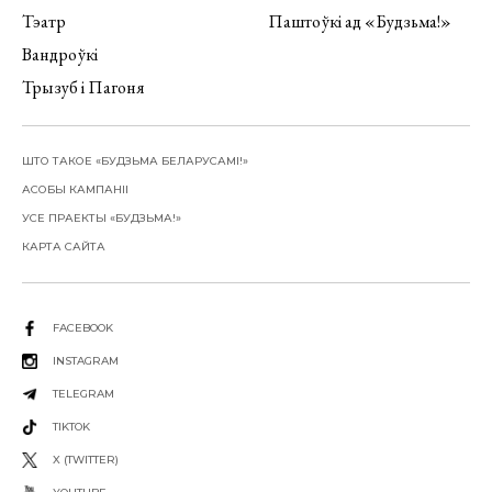
Тэатр
Паштоўкі ад «Будзьма!»
Вандроўкі
Трызуб і Пагоня
ШТО ТАКОЕ «БУДЗЬМА БЕЛАРУСАМІ!»
АСОБЫ КАМПАНІІ
УСЕ ПРАЕКТЫ «БУДЗЬМА!»
КАРТА САЙТА
FACEBOOK
INSTAGRAM
TELEGRAM
TIKTOK
X (TWITTER)