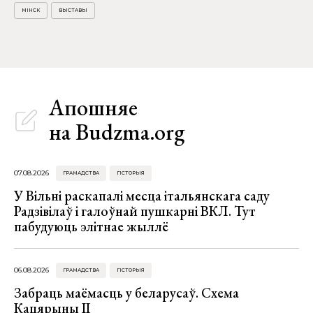
МІНСК
ВЫСТАВЫ
Апошняе
на Budzma.org
07.08.2026
ГРАМАДСТВА
ГІСТОРЫЯ
У Вільні раскапалі месца італьянскага саду
Радзівілаў і галоўнай пушкарні ВКЛ. Тут
пабудуюць элітнае жыллё
06.08.2026
ГРАМАДСТВА
ГІСТОРЫЯ
Забраць маёмасць у беларусаў. Схема
Кацярыны ІІ