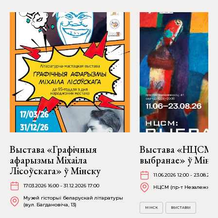
Выстава «Графічныя
Выстава «НЦСМ:
афарызмы Міхаіла
выбранае» ў Мінск
Лісоўскага» ў Мінску
11.06.2026 12:00 - 23.08.202
17.03.2026 16:00 - 31.12.2026 17:00
НЦСМ (пр-т Незалежнасці
Музей гісторыі беларускай літаратуры
(вул. Багдановіча, 13)
МІНСК
ВЫСТАВЫ