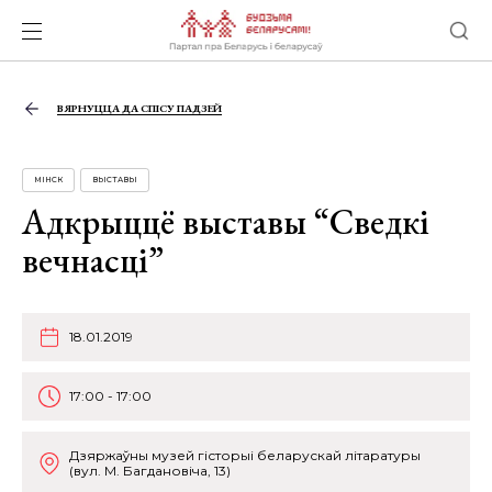
ВЯРНУЦЦА ДА СПІСУ ПАДЗЕЙ
МІНСК
ВЫСТАВЫ
Адкрыццё выставы “Сведкі
вечнасці”
18.01.2019
17:00 - 17:00
Дзяржаўны музей гісторыі беларускай літаратуры
(вул. М. Багдановіча, 13)