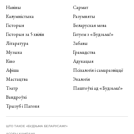
Навіны
Сармат
Калумністыка
Разумняты
Гісторыя
Беларуская мова
Гісторыя за 5 хвілін
Гатуем з «Будзьма!»
Літаратура
Забавы
Музыка
Грамадства
Кіно
Адукацыя
Афіша
Псіхалогія і самаразвіццё
Мастацтва
Экалогія
Тэатр
Паштоўкі ад «Будзьма!»
Вандроўкі
Трызуб і Пагоня
ШТО ТАКОЕ «БУДЗЬМА БЕЛАРУСАМІ!»
АСОБЫ КАМПАНІІ