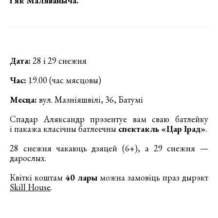
і як Маляваныча.
Дата:
28 і 29 снежня
Час:
19.00 (час мясцовы)
Месца:
вул. Мазніяшвілі, 36, Батумі
Спадар Аляксандр прэзентуе вам сваю батлейку
і пакажа класічны батлеечны
спектакль «Цар Ірад»
.
28 снежня чакаюць дзяцей (6+), а 29 снежня —
дарослых.
Квіткі коштам
40 лары
можна замовіць праз дырэкт
Skill House
.