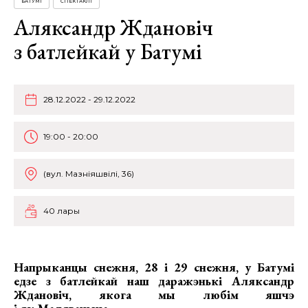
БАТУМІ
СПЕКТАКЛІ
Аляксандр Ждановіч
з батлейкай у Батумі
28.12.2022 - 29.12.2022
19:00 - 20:00
(вул. Мазніяшвілі, 36)
40 лары
Напрыканцы снежня,
28 і 29 снежня
, у Батумі
едзе з батлейкай наш даражэнькі
Аляксандр
Ждановіч
, якога мы любім яшчэ