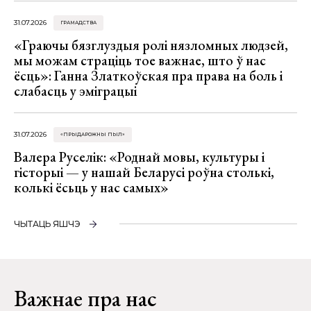
31.07.2026
ГРАМАДСТВА
«Граючы бязглуздыя ролі нязломных людзей,
мы можам страціць тое важнае, што ў нас
ёсць»: Ганна Златкоўская пра права на боль і
слабасць у эміграцыі
31.07.2026
«ПРЫДАРОЖНЫ ПЫЛ»
Валера Руселік: «Роднай мовы, культуры і
гісторыі — у нашай Беларусі роўна столькі,
колькі ёсьць у нас самых»
ЧЫТАЦЬ ЯШЧЭ
Важнае пра нас