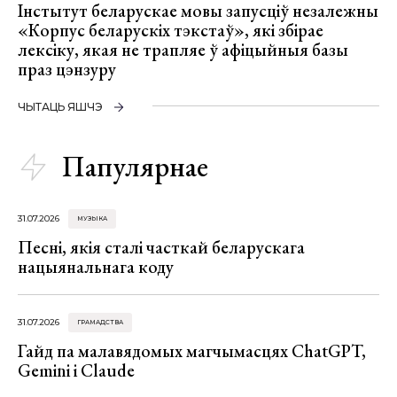
Інстытут беларускае мовы запусціў незалежны
«Корпус беларускіх тэкстаў», які збірае
лексіку, якая не трапляе ў афіцыйныя базы
праз цэнзуру
ЧЫТАЦЬ ЯШЧЭ
Папулярнае
31.07.2026
МУЗЫКА
Песні, якія сталі часткай беларускага
нацыянальнага коду
31.07.2026
ГРАМАДСТВА
Гайд па малавядомых магчымасцях ChatGPT,
Gemini і Claude