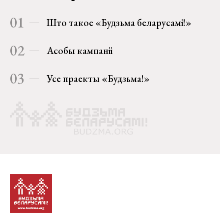
01
Што такое «Будзьма беларусамі!»
02
Асобы кампаніі
03
Усе праекты «Будзьма!»