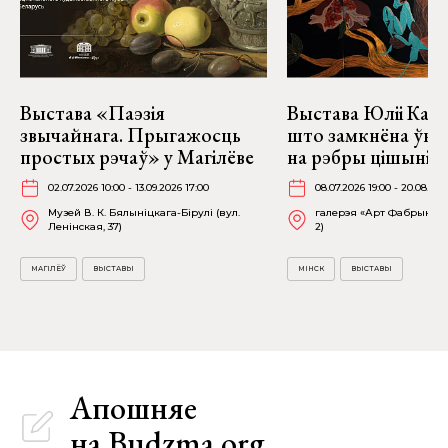
Выстава «Паэзія
Выстава Юліі Качу
звычайнага. Прыгажосць
што замкнёна ўнут
простых рэчаў» у Магілёве
на рэбры цішыні» 
02.07.2026 10:00 - 13.09.2026 17:00
08.07.2026 19:00 - 20.08.202
Музей В. К. Бялыніцкага-Бірулі (вул.
галерэя «Арт Фабрыка» (
Ленінская, 37)
2)
МАГІЛЁЎ
ВЫСТАВЫ
МІНСК
ВЫСТАВЫ
Апошняе
на Budzma.org