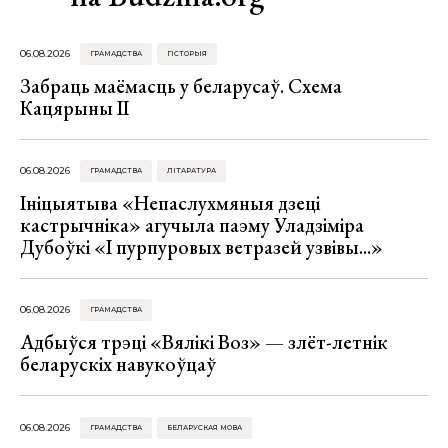
06.08.2026
ГРАМАДСТВА
ГІСТОРЫЯ
Забраць маёмасць у беларусаў. Схема
Кацярыны ІІ
06.08.2026
ГРАМАДСТВА
ЛІТАРАТУРА
Ініцыятыва «Непаслухмяныя дзеці
кастрычніка» агучыла паэму Уладзіміра
Дубоўкі «І пурпуровых ветразей узвівы...»
06.08.2026
ГРАМАДСТВА
Адбыўся трэці «Вялікі Воз» — злёт-летнік
беларускіх навукоўцаў
06.08.2026
ГРАМАДСТВА
БЕЛАРУСКАЯ МОВА