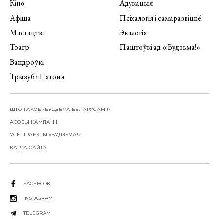
Кіно
Адукацыя
Афіша
Псіхалогія і самаразвіццё
Мастацтва
Экалогія
Тэатр
Паштоўкі ад «Будзьма!»
Вандроўкі
Трызуб і Пагоня
ШТО ТАКОЕ «БУДЗЬМА БЕЛАРУСАМІ!»
АСОБЫ КАМПАНІІ
УСЕ ПРАЕКТЫ «БУДЗЬМА!»
КАРТА САЙТА
FACEBOOK
INSTAGRAM
TELEGRAM