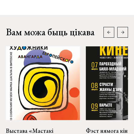
Вам можа быць цікава
Выстава «Мастакі
Фэст нямога кіно і