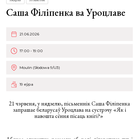
УРОЦЛАЎ
ЛІТАРАТУРА
Саша Філіпенка ва Уроцлаве
21.06.2026
17:00 - 19:00
Moulin (Słodowa 9/U3)
19 еўра
21 чэрвеня, у нядзелю, пісьменнік Саша Філіпенка
запрашае беларусаў Уроцлава на сустрэчу «Як і
навошта сёння пісаць кнігі?»