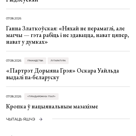
07.08.2026
Ганна Златкоўская: «Няхай не перамаглі, але
магчы — гэта рабіць і не здавацца, нават цяпер,
нават у думках»
07.08.2026
ГРАМАДСТВА
ЛІТАРАТУРА
«Партрэт Дорыяна Грэя» Оскара Уайльда
выдалі па-беларуску
07.08.2026
«ПРЫДАРОЖНЫ ПЫЛ»
Кропка ў нацыянальным мазахізме
ЧЫТАЦЬ ЯШЧЭ