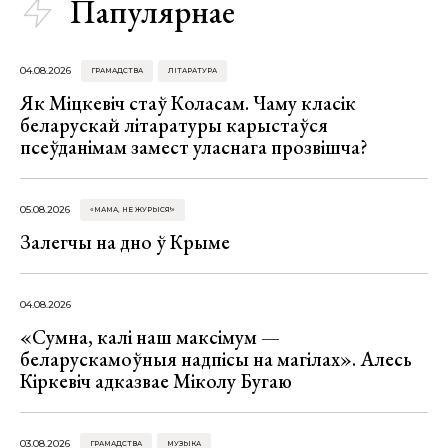
Папулярнае
04.08.2026
ГРАМАДСТВА
ЛІТАРАТУРА
Як Міцкевіч стаў Коласам. Чаму класік
беларускай літаратуры карыстаўся
псеўданімам замест уласнага прозвішча?
05.08.2026
«МАМА, НЕ ЖУРЫСЯ!»
Залегчы на дно ў Крыме
04.08.2026
«Сумна, калі наш максімум —
беларускамоўныя надпісы на магілах». Алесь
Кіркевіч адказвае Міколу Бугаю
03.08.2026
ГРАМАДСТВА
МУЗЫКА