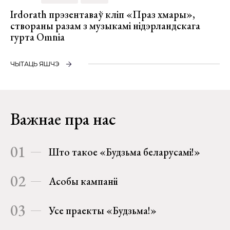
Irdorath прэзентаваў кліп «Праз хмары»,
створаны разам з музыкамі нідэрландскага
гурта Omnia
ЧЫТАЦЬ ЯШЧЭ
Важнае пра нас
01
Што такое «Будзьма беларусамі!»
02
Асобы кампаніі
03
Усе праекты «Будзьма!»