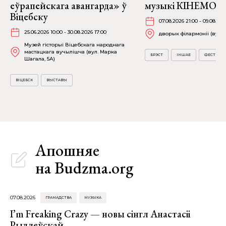
еўрапейскага авангарда» ў
музыкі КІНЕМО ў 
Віцебску
07.08.2026 21:00 - 09.08.202
25.06.2026 10:00 - 30.08.2026 17:00
дворык філармоніі (вул. А
Музей гісторыі Віцебскага народнага
мастацкага вучылішча (вул. Марка
БРЭСТ
ІНШАЕ
ФЕСТЫВА
Шагала, 5А)
ВІЦЕБСК
ВЫСТАВЫ
Апошняе
на Budzma.org
07.08.2026
ГРАМАДСТВА
МУЗЫКА
I’m Freaking Crazy — новы сінгл Анастасіі
Рыдлеўскай