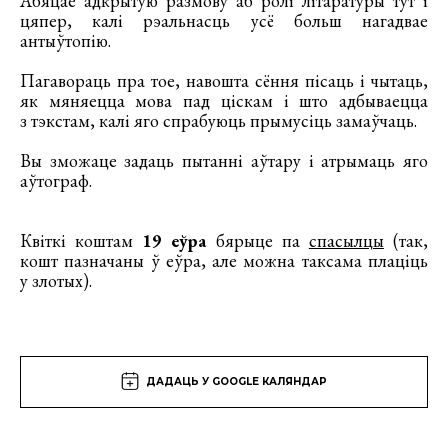
Абяцае адкрытую размову аб ролі літаратуры тут і
цяпер, калі рэальнасць усё больш нагадвае
антыўтопію.
Пагавораць пра тое, навошта сёння пісаць і чытаць,
як мяняецца мова пад ціскам і што адбываецца
з тэкстам, калі яго спрабуюць прымусіць замаўчаць.
Вы зможаце задаць пытанні аўтару і атрымаць яго
аўтограф.
Квіткі коштам
19 еўра
бярыце па
спасылцы
(так,
кошт пазначаны ў еўра, але можна таксама плаціць
у злотых).
ДАДАЦЬ У GOOGLE КАЛЯНДАР