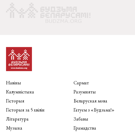
Навіны
Сармат
Калумністыка
Разумняты
Гісторыя
Беларуская мова
Гісторыя за 5 хвілін
Гатуем з «Будзьма!»
Літаратура
Забавы
Музыка
Грамадства