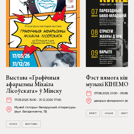
Выстава «Графічныя
Фэст нямога кіно і
афарызмы Міхаіла
музыкі КІНЕМО ў 
Лісоўскага» ў Мінску
07.08.2026 21:00 - 09.08.202
17.03.2026 16:00 - 31.12.2026 17:00
дворык філармоніі (вул. А
Музей гісторыі беларускай літаратуры
(вул. Багдановіча, 13)
БРЭСТ
ІНШАЕ
ФЕСТЫВА
МІНСК
ВЫСТАВЫ