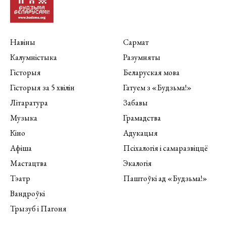
Навіны
Сармат
Калумністыка
Разумняты
Гісторыя
Беларуская мова
Гісторыя за 5 хвілін
Гатуем з «Будзьма!»
Літаратура
Забавы
Музыка
Грамадства
Кіно
Адукацыя
Афіша
Псіхалогія і самаразвіццё
Мастацтва
Экалогія
Тэатр
Паштоўкі ад «Будзьма!»
Вандроўкі
Трызуб і Пагоня