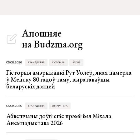
Апошняе
на Budzma.org
05.08.2026
ГРАМАДСТВА
ГІСТОРЫЯ
АСОБА
Гісторыя амэрыканкі Рут Уолер, якая памерла
ў Менску 80 гадоў таму, выратаваўшы
беларускіх дзяцей
05.08.2026
ГРАМАДСТВА
ЛІТАРАТУРА
Абвешчаны доўгі спіс прэміі імя Міхала
Анемпадыстава 2026