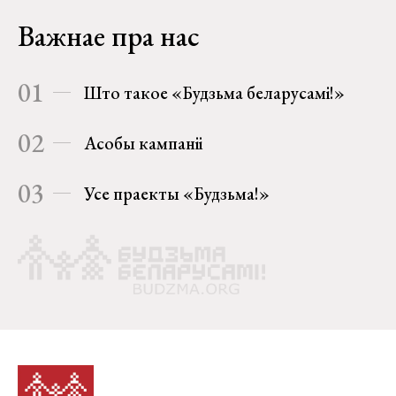
Важнае пра нас
01
Што такое «Будзьма беларусамі!»
02
Асобы кампаніі
03
Усе праекты «Будзьма!»