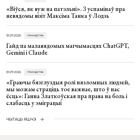
«Віўся, як вуж на патэльні». З успамінаў пра
невядомы візіт Максіма Танка ў Лодзь
31.07.2026
ГРАМАДСТВА
Гайд па малавядомых магчымасцях ChatGPT,
Gemini і Claude
31.07.2026
ГРАМАДСТВА
«Граючы бязглуздыя ролі нязломных людзей,
мы можам страціць тое важнае, што ў нас
ёсць»: Ганна Златкоўская пра права на боль і
слабасць у эміграцыі
ЧЫТАЦЬ ЯШЧЭ