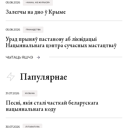
05.08.2026
«МАМА, НЕ ЖУРЫСЯ!»
Залегчы на дно ў Крыме
05.08.2026
ГРАМАДСТВА
Урад прыняў пастанову аб ліквідацыі
Нацыянальнага цэнтра сучасных мастацтваў
ЧЫТАЦЬ ЯШЧЭ
Папулярнае
31.07.2026
МУЗЫКА
Песні, якія сталі часткай беларускага
нацыянальнага коду
30.07.2026
ЛІТАРАТУРА