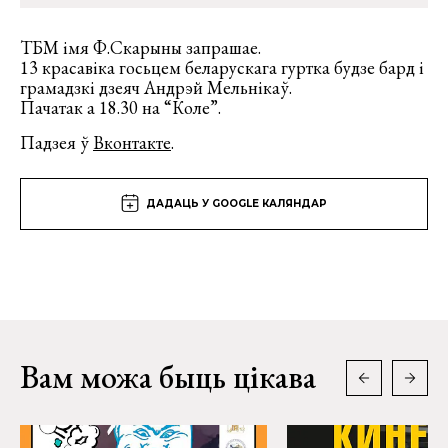
ТБМ імя Ф.Скарыны запрашае.
13 красавіка госьцем беларускага гуртка будзе бард і
грамадзкі дзеяч Андрэй Мельнікаў.
Пачатак а 18.30 на “Коле”.
Падзея ў
Вконтакте
.
ДАДАЦЬ У GOOGLE КАЛЯНДАР
Вам можа быць цікава