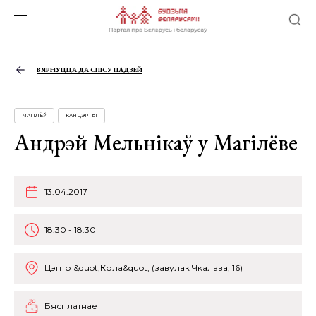
ВЯРНУЦЦА ДА СПІСУ ПАДЗЕЙ
МАГІЛЁЎ
КАНЦЭРТЫ
Андрэй Мельнікаў у Магілёве
13.04.2017
18:30 - 18:30
Цэнтр &quot;Кола&quot; (завулак Чкалава, 16)
Бясплатнае