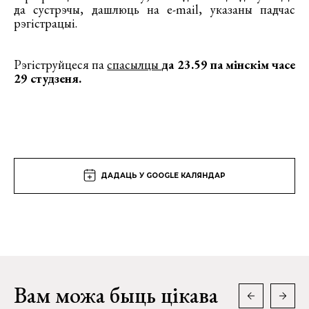
да сустрэчы, дашлюць на e-mail, указаны падчас
рэгістрацыі.
Рэгіструйцеся па
спасылцы
да 23.59 па мінскім часе
29 студзеня.
ДАДАЦЬ У GOOGLE КАЛЯНДАР
Вам можа быць цікава