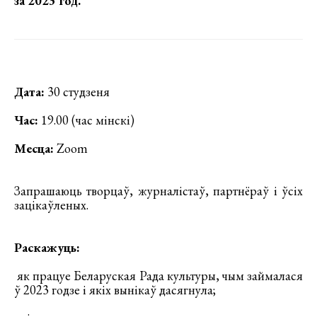
за 2023 год
.
Дата:
30 студзеня
Час:
19.00 (час мінскі)
Месца:
Zoom
Запрашаюць творцаў, журналістаў, партнёраў і ўсіх
зацікаўленых.
Раскажуць:
як працуе Беларуская Рада культуры, чым займалася
ў 2023 годзе і якіх вынікаў дасягнула;