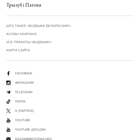
Трызуб і Пагоня
ШТО ТАКОЕ «БУДЗЬМА БЕЛАРУСАМІ!»
АСОБЫ КАМПАНІІ
УСЕ ПРАЕКТЫ «БУДЗЬМА!»
КАРТА САЙТА
FACEBOOK
INSTAGRAM
TELEGRAM
TIKTOK
X (TWITTER)
YOUTUBE
YOUTUBE ДЗЕЦЯМ
RAZAM@BUDZMA.ORG