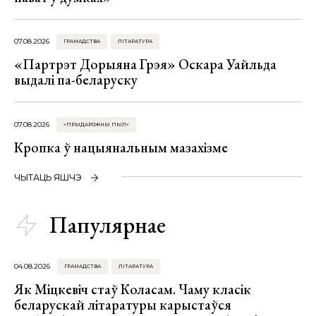
07.08.2026
ГРАМАДСТВА
ЛІТАРАТУРА
«Партрэт Дорыяна Грэя» Оскара Уайльда
выдалі па-беларуску
07.08.2026
«ПРЫДАРОЖНЫ ПЫЛ»
Кропка ў нацыянальным мазахізме
ЧЫТАЦЬ ЯШЧЭ
Папулярнае
04.08.2026
ГРАМАДСТВА
ЛІТАРАТУРА
Як Міцкевіч стаў Коласам. Чаму класік
беларускай літаратуры карыстаўся