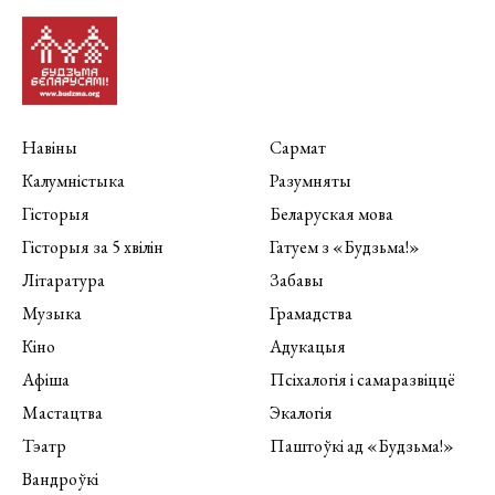
Навіны
Сармат
Калумністыка
Разумняты
Гісторыя
Беларуская мова
Гісторыя за 5 хвілін
Гатуем з «Будзьма!»
Літаратура
Забавы
Музыка
Грамадства
Кіно
Адукацыя
Афіша
Псіхалогія і самаразвіццё
Мастацтва
Экалогія
Тэатр
Паштоўкі ад «Будзьма!»
Вандроўкі