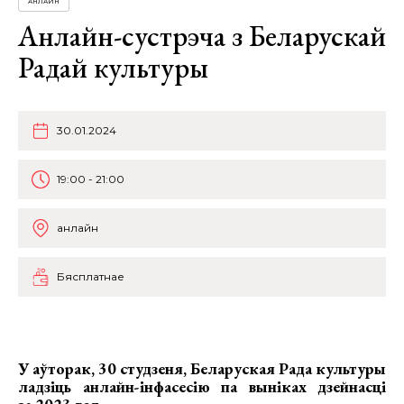
АНЛАЙН
Анлайн-сустрэча з Беларускай
Радай культуры
30.01.2024
19:00 - 21:00
анлайн
Бясплатнае
У аўторак, 30 студзеня, Беларуская Рада культуры
ладзіць
анлайн-інфасесію па выніках дзейнасці