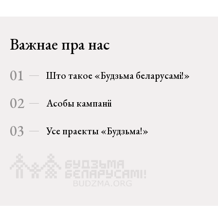
Важнае пра нас
01
Што такое «Будзьма беларусамі!»
02
Асобы кампаніі
03
Усе праекты «Будзьма!»