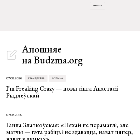
ІНШАЕ
Апошняе
на Budzma.org
07.08.2026
ГРАМАДСТВА
МУЗЫКА
I’m Freaking Crazy — новы сінгл Анастасіі
Рыдлеўскай
07.08.2026
Ганна Златкоўская: «Няхай не перамаглі, але
магчы — гэта рабіць і не здавацца, нават цяпер,
нават у думках»