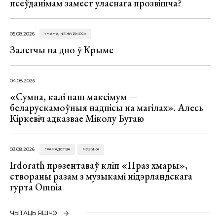
псеўданімам замест уласнага прозвішча?
05.08.2026
«МАМА, НЕ ЖУРЫСЯ!»
Залегчы на дно ў Крыме
04.08.2026
«Сумна, калі наш максімум —
беларускамоўныя надпісы на магілах». Алесь
Кіркевіч адказвае Міколу Бугаю
03.08.2026
ГРАМАДСТВА
МУЗЫКА
Irdorath прэзентаваў кліп «Праз хмары»,
створаны разам з музыкамі нідэрландскага
гурта Omnia
ЧЫТАЦЬ ЯШЧЭ