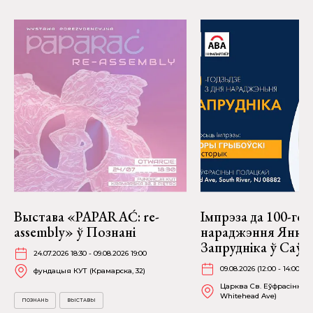
Выстава «PAPARAĆ: re-
Імпрэза да 100-год
assembly» ў Познані
нараджэння Янкі
Запрудніка ў Саў
24.07.2026 18:30 - 09.08.2026 19:00
09.08.2026 (12:00 - 14:00)
фундацыя КУТ (Крамарска, 32)
Царква Св. Еўфрасінні П
Whitehead Ave)
ПОЗНАНЬ
ВЫСТАВЫ