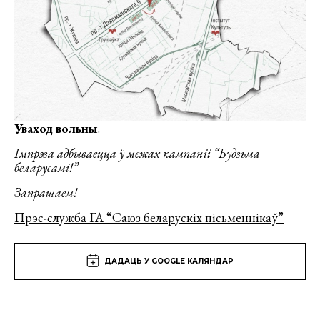
Уваход вольны
.
Імпрэза адбываецца ў межах кампаніі “Будзьма
беларусамі!”
Запрашаем!
Прэс-служба ГА “Саюз беларускіх пісьменнікаў”
ДАДАЦЬ У GOOGLE КАЛЯНДАР