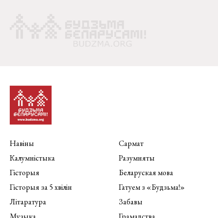
Навіны
Сармат
Калумністыка
Разумняты
Гісторыя
Беларуская мова
Гісторыя за 5 хвілін
Гатуем з «Будзьма!»
Літаратура
Забавы
Музыка
Грамадства