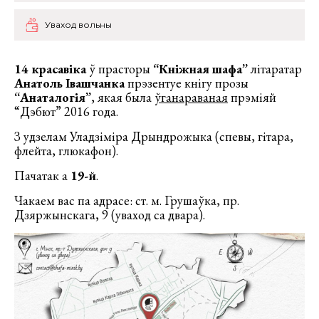
Уваход вольны
14 красавіка
ў прасторы
“Кніжная шафа”
літаратар
Анатоль Івашчанка
прэзентуе кнігу прозы
“Анаталогія”
, якая была
ўганараваная
прэміяй
“Дэбют” 2016 года.
З удзелам Уладзіміра Дрындрожыка (спевы, гітара,
флейта, глюкафон).
Пачатак а
19-й
.
Чакаем вас па адрасе: ст. м. Грушаўка, пр.
Дзяржынскага, 9 (уваход са двара).