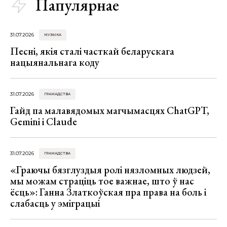
Папулярнае
31.07.2026
МУЗЫКА
Песні, якія сталі часткай беларускага
нацыянальнага коду
31.07.2026
ГРАМАДСТВА
Гайд па малавядомых магчымасцях ChatGPT,
Gemini і Claude
31.07.2026
ГРАМАДСТВА
«Граючы бязглуздыя ролі нязломных людзей,
мы можам страціць тое важнае, што ў нас
ёсць»: Ганна Златкоўская пра права на боль і
слабасць у эміграцыі