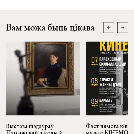
Вам можа быць цікава
Выстава шэдэўраў
Фэст нямога кіно і
Парыжскай школы ў
музыкі КІНЕМО ў 