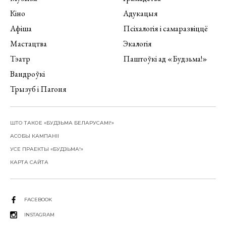
Кіно
Адукацыя
Афіша
Псіхалогія і самаразвіццё
Мастацтва
Экалогія
Тэатр
Паштоўкі ад «Будзьма!»
Вандроўкі
Трызуб і Пагоня
ШТО ТАКОЕ «БУДЗЬМА БЕЛАРУСАМІ!»
АСОБЫ КАМПАНІІ
УСЕ ПРАЕКТЫ «БУДЗЬМА!»
КАРТА САЙТА
FACEBOOK
INSTAGRAM