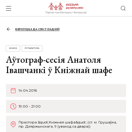
ВЯРНУЦЦА ДА СПІСУ ПАДЗЕЙ
МІНСК
ЛІТАРАТУРА
Аўтограф-сесія Анатоля
Івашчанкі ў Кніжнай шафе
14.04.2016
19:00 - 21:00
Прастора &quot;Кніжная шафа&quot; (ст. м. Грушаўка,
пр. Дзяржынскага, 9 (уваход са двара))