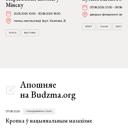
Мінску
07.08.2026 21:00 - 09.08.202
26.06.2026 10:00 - 30.08.2026 18:00
дворык філармоніі (вул. А
палац мастацтваў (вул. Казлова, 3)
БРЭСТ
ІНШАЕ
ФЕСТЫВА
МІНСК
ВЫСТАВЫ
Апошняе
на Budzma.org
07.08.2026
«ПРЫДАРОЖНЫ ПЫЛ»
Кропка ў нацыянальным мазахізме