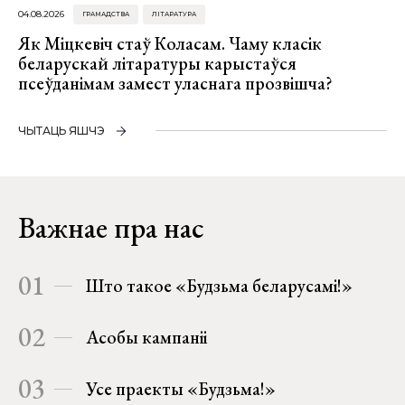
04.08.2026
ГРАМАДСТВА
ЛІТАРАТУРА
Як Міцкевіч стаў Коласам. Чаму класік
беларускай літаратуры карыстаўся
псеўданімам замест уласнага прозвішча?
ЧЫТАЦЬ ЯШЧЭ
Важнае пра нас
01
Што такое «Будзьма беларусамі!»
02
Асобы кампаніі
03
Усе праекты «Будзьма!»