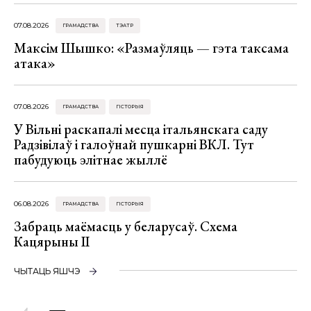
07.08.2026
ГРАМАДСТВА
ТЭАТР
Максім Шышко: «Размаўляць — гэта таксама
атака»
07.08.2026
ГРАМАДСТВА
ГІСТОРЫЯ
У Вільні раскапалі месца італьянскага саду
Радзівілаў і галоўнай пушкарні ВКЛ. Тут
пабудуюць элітнае жыллё
06.08.2026
ГРАМАДСТВА
ГІСТОРЫЯ
Забраць маёмасць у беларусаў. Схема
Кацярыны ІІ
ЧЫТАЦЬ ЯШЧЭ