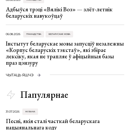
Адбыўся трэці «Вялікі Воз» — злёт-летнік
беларускіх навукоўцаў
06.08.2026
ГРАМАДСТВА
БЕЛАРУСКАЯ МОВА
Інстытут беларускае мовы запусціў незалежны
«Корпус беларускіх тэкстаў», які збірае
лексіку, якая не трапляе ў афіцыйныя базы
праз цэнзуру
ЧЫТАЦЬ ЯШЧЭ
Папулярнае
31.07.2026
МУЗЫКА
Песні, якія сталі часткай беларускага
нацыянальнага коду