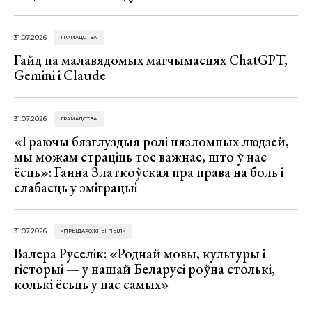
31.07.2026
ГРАМАДСТВА
Гайд па малавядомых магчымасцях ChatGPT,
Gemini і Claude
31.07.2026
ГРАМАДСТВА
«Граючы бязглуздыя ролі нязломных людзей,
мы можам страціць тое важнае, што ў нас
ёсць»: Ганна Златкоўская пра права на боль і
слабасць у эміграцыі
31.07.2026
«ПРЫДАРОЖНЫ ПЫЛ»
Валера Руселік: «Роднай мовы, культуры і
гісторыі — у нашай Беларусі роўна столькі,
колькі ёсьць у нас самых»