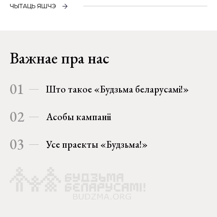
ЧЫТАЦЬ ЯШЧЭ
Важнае пра нас
01
Што такое «Будзьма беларусамі!»
02
Асобы кампаніі
03
Усе праекты «Будзьма!»