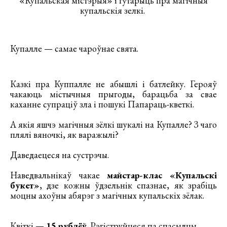
«Купальская містэрыя» і гутарыць пра магічныя
купальскія зелкі.
Купалле — самае чароўнае свята.
Казкі пра Куппалле не абышлі і батлейку. Герояў
чакаюць містычныя прыгоды, барацьба за свае
каханне супраціў зла і пошукі Папараць-кветкі.
А якія яшчэ магічныя зёлкі шукалі на Купалле? З чаго
плялі вяночкі, як варажылі?
Даведаецеся на сустрэчы.
Наведвальнікаў чакае
майстар-клас «Купальскі
букет»
, дзе кожны ўдзельнік спазнае, як зрабіць
моцны ахоўны абярэг з магічных купальскіх зёлак.
Квіткі —
15 рублёў
. Рэгіструйцеся па спасылцы.