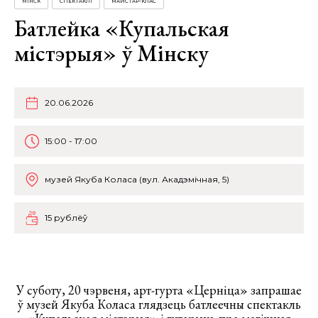
МІНСК
СПЕКТАКЛІ
МАЙСТАР-КЛАС
Батлейка «Купальская
містэрыя» ў Мінску
20.06.2026
15:00 - 17:00
музей Якуба Коласа (вул. Акадэмічная, 5)
15 рублёў
У суботу, 20 чэрвеня, арт-гурта «Церніца» запрашае
ў музей Якуба Коласа глядзець батлеечны спектакль