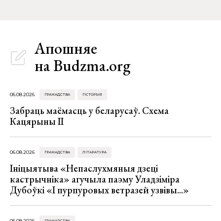
Апошняе
на Budzma.org
06.08.2026
ГРАМАДСТВА
ГІСТОРЫЯ
Забраць маёмасць у беларусаў. Схема
Кацярыны ІІ
06.08.2026
ГРАМАДСТВА
ЛІТАРАТУРА
Ініцыятыва «Непаслухмяныя дзеці
кастрычніка» агучыла паэму Уладзіміра
Дубоўкі «І пурпуровых ветразей узвівы...»
06.08.2026
ГРАМАДСТВА