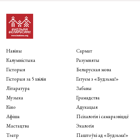
Навіны
Сармат
Калумністыка
Разумняты
Гісторыя
Беларуская мова
Гісторыя за 5 хвілін
Гатуем з «Будзьма!»
Літаратура
Забавы
Музыка
Грамадства
Кіно
Адукацыя
Афіша
Псіхалогія і самаразвіццё
Мастацтва
Экалогія
Тэатр
Паштоўкі ад «Будзьма!»