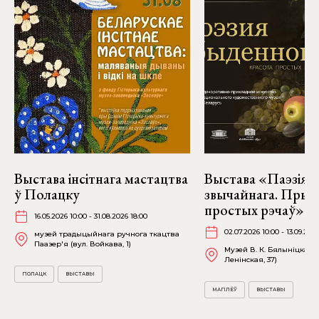
Выстава інсітнага мастацтва
Выстава «Паэзія
ў Полацку
звычайнага. Прыг
простых рэчаў» у 
16.05.2026 10:00 - 31.08.2026 18:00
02.07.2026 10:00 - 13.09.202
музей традыцыйнага ручнога ткацтва
Паазер'я (вул. Войкава, 1)
Музей В. К. Бялыніцкага-
Ленінская, 37)
ПОЛАЦК
ВЫСТАВЫ
МАГІЛЁЎ
ВЫСТАВЫ