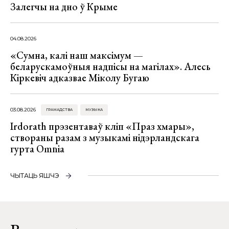
Залегчы на дно ў Крыме
04.08.2026
«Сумна, калі наш максімум —
беларускамоўныя надпісы на магілах». Алесь
Кіркевіч адказвае Міколу Бугаю
03.08.2026
ГРАМАДСТВА
МУЗЫКА
Irdorath прэзентаваў кліп «Праз хмары»,
створаны разам з музыкамі нідэрландскага
гурта Omnia
ЧЫТАЦЬ ЯШЧЭ