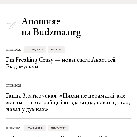
Апошняе
на Budzma.org
07.08.2026
ГРАМАДСТВА
МУЗЫКА
I’m Freaking Crazy — новы сінгл Анастасіі
Рыдлеўскай
07.08.2026
Ганна Златкоўская: «Няхай не перамаглі, але
магчы — гэта рабіць і не здавацца, нават цяпер,
нават у думках»
07.08.2026
ГРАМАДСТВА
ЛІТАРАТУРА