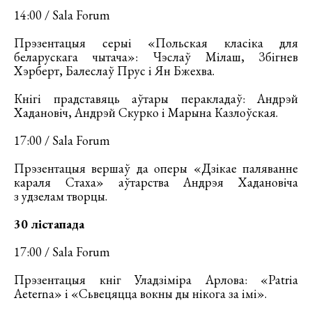
14:00 / Sala Forum
Прэзентацыя серыі «Польская класіка для
беларускага чытача»: Чэслаў Мілаш, Збігнев
Хэрберт, Балеслаў Прус і Ян Бжехва.
Кнігі прадставяць аўтары перакладаў: Андрэй
Хадановіч, Андрэй Скурко і Марына Казлоўская.
17:00 / Sala Forum
Прэзентацыя вершаў да оперы «Дзікае паляванне
караля Стаха» аўтарства Андрэя Хадановіча
з удзелам творцы.
30 лістапада
17:00 / Sala Forum
Прэзентацыя кніг Уладзіміра Арлова: «Patria
Aeterna» і «Сьвецяцца вокны ды нікога за імі».