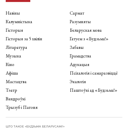
Навіны
Сармат
Калумністыка
Разумняты
Гісторыя
Беларуская мова
Гісторыя за 5 хвілін
Гатуем з «Будзьма!»
Літаратура
Забавы
Музыка
Грамадства
Кіно
Адукацыя
Афіша
Псіхалогія і самаразвіццё
Мастацтва
Экалогія
Тэатр
Паштоўкі ад «Будзьма!»
Вандроўкі
Трызуб і Пагоня
ШТО ТАКОЕ «БУДЗЬМА БЕЛАРУСАМІ!»