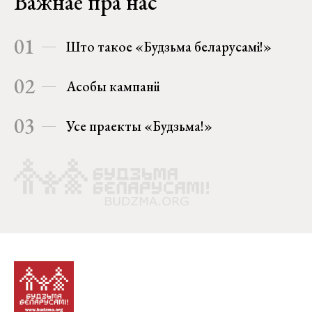
Важнае пра нас
01
Што такое «Будзьма беларусамі!»
02
Асобы кампаніі
03
Усе праекты «Будзьма!»