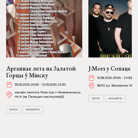
Арганнае лета на Залатой
J:Mors у Сопаце
Горцы ў Мінску
16.08.2026 (19:00 - 21:00)
30.05.2026 20:00 - 12.09.2026 22:00
BOTO (ul. Bohaterów Mont
касцёл святога Роха (пр-т Незалежнасці,
44 А (за Палацам мастацтваў))
СОПАТ
КАНЦЭРТЫ
МІНСК
КАНЦЭРТЫ