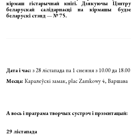
кірмаш гістарычнай кнігі
.
Дзякуючы Цэнтру
беларускай салідарнасці на кірмашы будзе
беларускі стэнд — № 75.
Дата і час:
з 28 лістапада па 1 снежня з 10.00 да 18.00
Месца:
Каралеўскі замак, plac Zamkowy 4, Варшава
А вось і праграма творчых сустрэч і прэзентацый:
29 лістапада