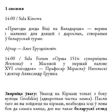
1 снежня
14:00 / Sala Kinowa
«Прыгоды дзеда Віці на Валадарцы» — вершы
і малюнкі для дзяцей і дарослых, створаныя
ў беларускай турме.
Аўтар — Алег Груздзіловіч.
14:00 / Sala Forum «Орша 1514: суперніцтва
Ягелонаў з Масквой у першай палове
XVI стагоддзя» — Прафесар Міраслаў Нагельскі
і доктар Аляксандр Грушка.
Звярніце ўвагу:
Уваход на Кірмаш толькі з боку
вуліцы Grodzkiej (адваротная частка замка). Пасля
таго як вы зойдзеце на кірмаш, неабходна ісці ў левы
бок да самага канца, дзе вас чакае
беларускі стэнд