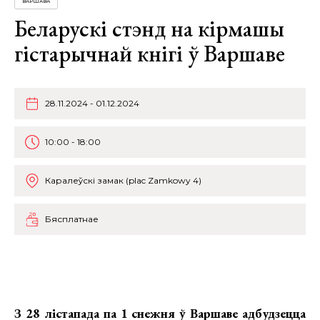
ВАРШАВА
Беларускі стэнд на кірмашы
гістарычнай кнігі ў Варшаве
28.11.2024 - 01.12.2024
10:00 - 18:00
Каралеўскі замак (plac Zamkowy 4)
Бясплатнае
З 28 лістапада па 1 снежня ў Варшаве адбудзецца