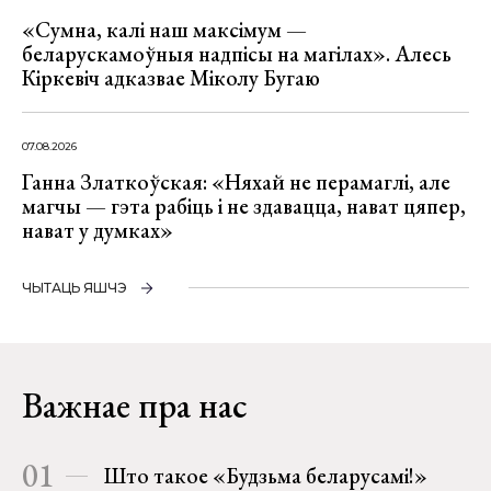
«Сумна, калі наш максімум —
беларускамоўныя надпісы на магілах». Алесь
Кіркевіч адказвае Міколу Бугаю
07.08.2026
Ганна Златкоўская: «Няхай не перамаглі, але
магчы — гэта рабіць і не здавацца, нават цяпер,
нават у думках»
ЧЫТАЦЬ ЯШЧЭ
Важнае пра нас
01
Што такое «Будзьма беларусамі!»