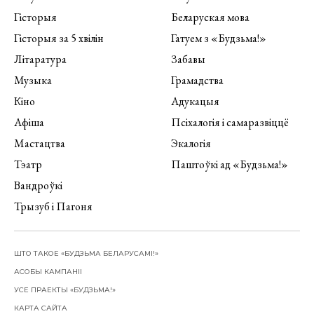
Гісторыя
Беларуская мова
Гісторыя за 5 хвілін
Гатуем з «Будзьма!»
Літаратура
Забавы
Музыка
Грамадства
Кіно
Адукацыя
Афіша
Псіхалогія і самаразвіццё
Мастацтва
Экалогія
Тэатр
Паштоўкі ад «Будзьма!»
Вандроўкі
Трызуб і Пагоня
ШТО ТАКОЕ «БУДЗЬМА БЕЛАРУСАМІ!»
АСОБЫ КАМПАНІІ
УСЕ ПРАЕКТЫ «БУДЗЬМА!»
КАРТА САЙТА