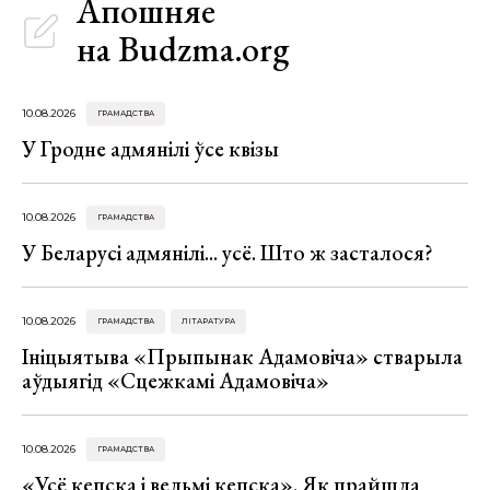
Апошняе
на Budzma.org
10.08.2026
ГРАМАДСТВА
У Гродне адмянілі ўсе квізы
10.08.2026
ГРАМАДСТВА
У Беларусі адмянілі... усё. Што ж засталося?
10.08.2026
ГРАМАДСТВА
ЛІТАРАТУРА
Ініцыятыва «Прыпынак Адамовіча» стварыла
аўдыягід «Сцежкамі Адамовіча»
10.08.2026
ГРАМАДСТВА
«Усё кепска і вельмі кепска». Як прайшла