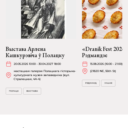
Выстава Арлена
«Dranik Fest 2026»
Кашкурэвіча ў Полацку
Рэдмандзе
20.05.2026 10:00 - 30.04.2027 18:00
15.08.2026 (16:00 - 21:00)
мастацкая галерэя Полацкага гісторыка-
(21820 NE, 56th St)
культурнага музея-запаведніка (вул.
Стралецкая, 4A-4)
РЭДМАНД
ІНШАЕ
ПОЛАЦК
ВЫСТАВЫ