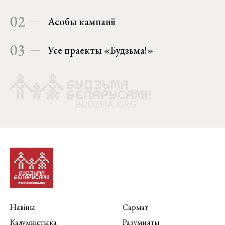
02
Асобы кампаніі
03
Усе праекты «Будзьма!»
Навіны
Сармат
Калумністыка
Разумняты