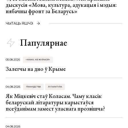
дыскусія «Мова, культура, адукацыя і мэдыя:
нябачны фронт за Беларусь»
ЧЫТАЦЬ ЯШЧЭ
Папулярнае
05.08.2026
«МАМА, НЕ ЖУРЫСЯ!»
Залегчы на дно ў Крыме
04.08.2026
ГРАМАДСТВА
ЛІТАРАТУРА
Як Міцкевіч стаў Коласам. Чаму класік
беларускай літаратуры карыстаўся
псеўданімам замест уласнага прозвішча?
04.08.2026