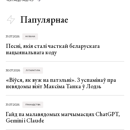
Папулярнае
31.07.2026
МУЗЫКА
Песні, якія сталі часткай беларускага
нацыянальнага коду
30.07.2026
ЛІТАРАТУРА
«Віўся, як вуж на патэльні». З успамінаў пра
невядомы візіт Максіма Танка ў Лодзь
31.07.2026
ГРАМАДСТВА
Гайд па малавядомых магчымасцях ChatGPT,
Gemini і Claude