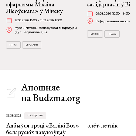
афарызмы Міхаіла
салідарнасці ў Віль
Лісоўскага» ў Мінску
09.08.2026 (12:30 - 14:30)
17.03.2026 16:00 - 31.12.2026 17:00
Кафедральная плошча
Музей гісторыі беларускай літаратуры
(вул. Багдановіча, 13)
ВІЛЬНЯ
ІНШАЕ
МІНСК
ВЫСТАВЫ
Апошняе
на Budzma.org
06.08.2026
ГРАМАДСТВА
Адбыўся трэці «Вялікі Воз» — злёт-летнік
беларускіх навукоўцаў