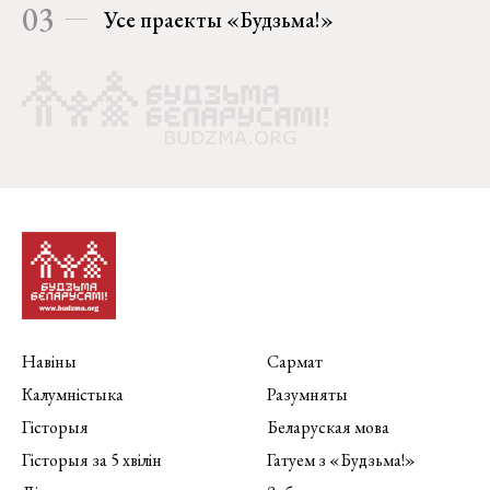
03
Усе праекты «Будзьма!»
Навіны
Сармат
Калумністыка
Разумняты
Гісторыя
Беларуская мова
Гісторыя за 5 хвілін
Гатуем з «Будзьма!»