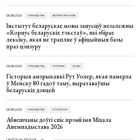
06.08.2026
ГРАМАДСТВА
БЕЛАРУСКАЯ МОВА
Інстытут беларускае мовы запусціў незалежны
«Корпус беларускіх тэкстаў», які збірае
лексіку, якая не трапляе ў афіцыйныя базы
праз цэнзуру
05.08.2026
ГРАМАДСТВА
ГІСТОРЫЯ
АСОБА
Гісторыя амэрыканкі Рут Уолер, якая памерла
ў Менску 80 гадоў таму, выратаваўшы
беларускіх дзяцей
05.08.2026
ГРАМАДСТВА
ЛІТАРАТУРА
Абвешчаны доўгі спіс прэміі імя Міхала
Анемпадыстава 2026
ЧЫТАЦЬ ЯШЧЭ