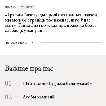
31.07.2026
ГРАМАДСТВА
«Граючы бязглуздыя ролі нязломных людзей,
мы можам страціць тое важнае, што ў нас
ёсць»: Ганна Златкоўская пра права на боль і
слабасць у эміграцыі
ЧЫТАЦЬ ЯШЧЭ
Важнае пра нас
01
Што такое «Будзьма беларусамі!»
02
Асобы кампаніі