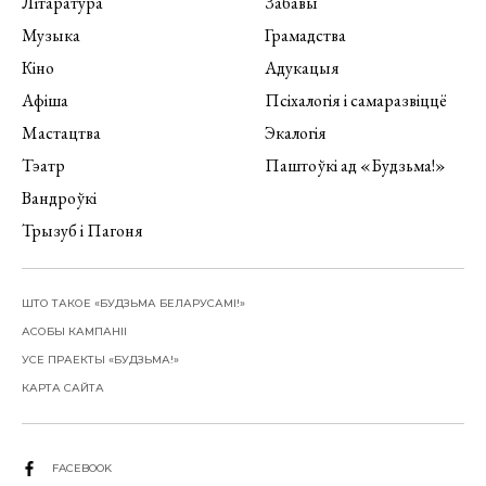
Літаратура
Забавы
Музыка
Грамадства
Кіно
Адукацыя
Афіша
Псіхалогія і самаразвіццё
Мастацтва
Экалогія
Тэатр
Паштоўкі ад «Будзьма!»
Вандроўкі
Трызуб і Пагоня
ШТО ТАКОЕ «БУДЗЬМА БЕЛАРУСАМІ!»
АСОБЫ КАМПАНІІ
УСЕ ПРАЕКТЫ «БУДЗЬМА!»
КАРТА САЙТА
FACEBOOK