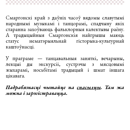
Смаргонскі край з даўніх часоў вядомы славутымі
народнымі музыкамі і танцорамі, спадчыну якіх
старанна захоўваюць фальклорныя калектывы раёну.
А традыцыйныя Смаргонскія найгрышы маюць
статус нематэрыяльнай гісторыка-культурнай
каштоўнасці.
У праграме — танцавальныя заняткі, вечарыны,
лекцыі ды экскурсіі, сустрэчы з мясцовымі
жыхарамі, носьбітамі традыцый і шмат іншага
цікавага.
Падрабязнасці чытайце па
спасылцы
. Там жа
можна і зарэгістравацца.