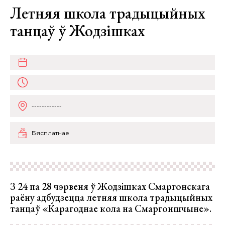
Летняя школа традыцыйных
танцаў ў Жодзішках
------------
Бясплатнае
З 24 па 28 чэрвеня ў Жодзішках Смаргонскага
раёну адбудзецца летняя школа традыцыйных
танцаў «Карагоднае кола на Смаргоншчыне».