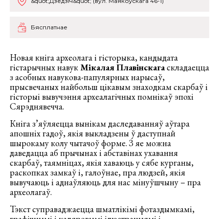
&quot;Дзедзіч&quot; (вул. Маякоўскага 46-1)
Бясплатнае
Новая кніга археолага і гісторыка, кандыдата
гістарычных навук
Мікалая Плавінскага
складаецца
з асобных навукова-папулярных нарысаў,
прысвечаных найбольш цікавым знаходкам скарбаў і
гісторыі вывучэння археалагічных помнікаў эпохі
Сярэднявечча.
Кніга з’яўляецца вынікам даследаванняў аўтара
апошніх гадоў, якія выкладзены ў даступнай
шырокаму колу чытачоў форме. З яе можна
даведацца аб прычынах і абставінах ухавання
скарбаў, таямніцах, якія хаваюць у сябе курганы,
раскопках замкаў і, галоўнае, пра людзей, якія
вывучаюць і аднаўляюць для нас мінуўшчыну – пра
археолагаў.
Тэкст суправаджаецца шматлікімі фотаздымкамі,
графічнымі і каляровымі ілюстрацыямі і