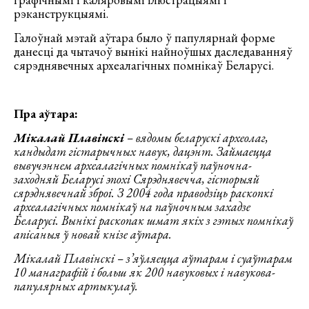
рэканструкцыямі.
Галоўнай мэтай аўтара было ў папулярнай форме
данесці да чытачоў вынікі найноўшых даследаванняў
сярэднявечных археалагічных помнікаў Беларусі.
Пра аўтара:
Мікалай Плавінскі
– вядомы беларускі археолаг,
кандыдат гістарычных навук, дацэнт. Займаецца
вывучэннем археалагічных помнікаў паўночна-
заходняй Беларусі эпохі Сярэднявечча, гісторыяй
сярэднявечнай зброі. З 2004 года праводзіць раскопкі
археалагічных помнікаў на паўночным захадзе
Беларусі. Вынікі раскопак шмат якіх з гэтых помнікаў
апісаныя ў новай кнізе аўтара.
Мікалай Плавінскі – з’яўляецца аўтарам і суаўтарам
10 манаграфій і больш як 200 навуковых і навукова-
папулярных артыкулаў.