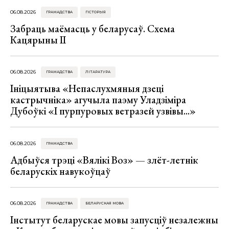
06.08.2026
ГРАМАДСТВА
ГІСТОРЫЯ
Забраць маёмасць у беларусаў. Схема
Кацярыны ІІ
06.08.2026
ГРАМАДСТВА
ЛІТАРАТУРА
Ініцыятыва «Непаслухмяныя дзеці
кастрычніка» агучыла паэму Уладзіміра
Дубоўкі «І пурпуровых ветразей узвівы...»
06.08.2026
ГРАМАДСТВА
Адбыўся трэці «Вялікі Воз» — злёт-летнік
беларускіх навукоўцаў
06.08.2026
ГРАМАДСТВА
БЕЛАРУСКАЯ МОВА
Інстытут беларускае мовы запусціў незалежны