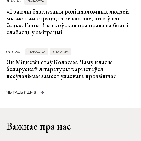
31.07.2026
ГРАМАДСТВА
«Граючы бязглуздыя ролі нязломных людзей,
мы можам страціць тое важнае, што ў нас
ёсць»: Ганна Златкоўская пра права на боль і
слабасць у эміграцыі
04.08.2026
ГРАМАДСТВА
ЛІТАРАТУРА
Як Міцкевіч стаў Коласам. Чаму класік
беларускай літаратуры карыстаўся
псеўданімам замест уласнага прозвішча?
ЧЫТАЦЬ ЯШЧЭ
Важнае пра нас