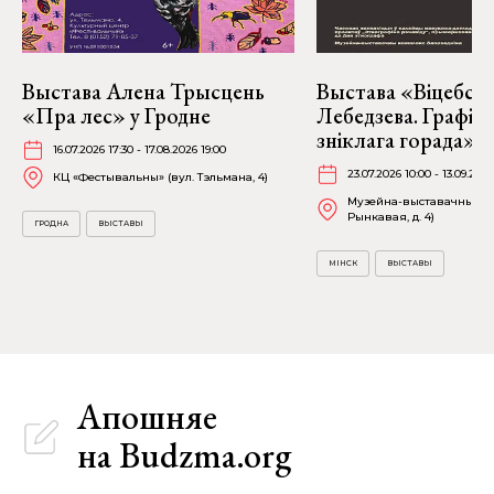
Выстава Алена Трысцень
Выстава «Віцебск 
«Пра лес» у Гродне
Лебедзева. Графіка
зніклага горада» ў
16.07.2026 17:30 - 17.08.2026 19:00
23.07.2026 10:00 - 13.09.2026
КЦ «Фестывальны» (вул. Тэльмана, 4)
Музейна-выставачны ком
Рынкавая, д. 4)
ГРОДНА
ВЫСТАВЫ
МІНСК
ВЫСТАВЫ
Апошняе
на Budzma.org