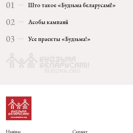
01
Што такое «Будзьма беларусамі!»
02
Асобы кампаніі
03
Усе праекты «Будзьма!»
Навіны
Сармат