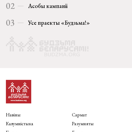
02
Асобы кампаніі
03
Усе праекты «Будзьма!»
Навіны
Сармат
Калумністыка
Разумняты