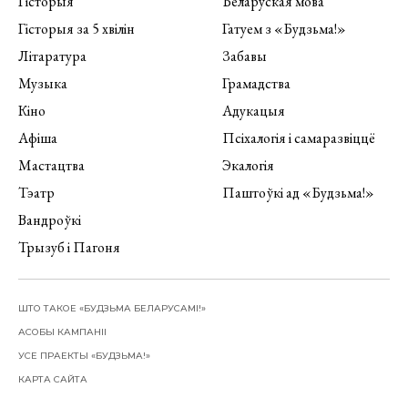
Гісторыя
Беларуская мова
Гісторыя за 5 хвілін
Гатуем з «Будзьма!»
Літаратура
Забавы
Музыка
Грамадства
Кіно
Адукацыя
Афіша
Псіхалогія і самаразвіццё
Мастацтва
Экалогія
Тэатр
Паштоўкі ад «Будзьма!»
Вандроўкі
Трызуб і Пагоня
ШТО ТАКОЕ «БУДЗЬМА БЕЛАРУСАМІ!»
АСОБЫ КАМПАНІІ
УСЕ ПРАЕКТЫ «БУДЗЬМА!»
КАРТА САЙТА