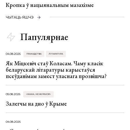
Кропка ў нацыянальным мазахізме
ЧЫТАЦЬ ЯШЧЭ
Папулярнае
04.08.2026
ГРАМАДСТВА
ЛІТАРАТУРА
Як Міцкевіч стаў Коласам. Чаму класік
беларускай літаратуры карыстаўся
псеўданімам замест уласнага прозвішча?
05.08.2026
«МАМА, НЕ ЖУРЫСЯ!»
Залегчы на дно ў Крыме
04.08.2026