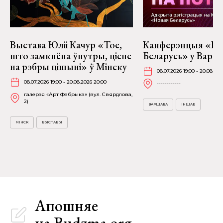
Выстава Юліі Качур «Тое,
Канферэнцыя «Но
што замкнёна ўнутры, цісне
Беларусь» у Варш
на рэбры цішыні» ў Мінску
08.07.2026 19:00 - 20.08.202
08.07.2026 19:00 - 20.08.2026 20:00
------------
галерэя «Арт Фабрыка» (вул. Свярдлова,
2)
ВАРШАВА
ІНШАЕ
МІНСК
ВЫСТАВЫ
Апошняе
на Budzma.org