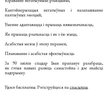
Кіраванне негатыўнымі рэакцыямі;
Кантэйнерызацыя негатыўных і назапашванне
пазітыўных эмоцый;
Уменне адаптавацца і прымаць нявызначанасць;
Як прымаць рэальнасць і як з ёю жыць;
Асабістыя межы ў эпоху перамен;
Планаванне і асабістая эфектыўнасць.
За 90 хвілін спадар Іван прапануе разабраць,
як гэтыя навыкі развіць самастойна і дзе знайсці
падтрымку.
Удзел бясплатны. Рэгіструйцеся па
спасылцы
.