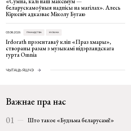
«Сумна, калі наш максімум —
беларускамоўныя надпісы на магілах». Алесь
Кіркевіч адказвае Міколу Бугаю
03.08.2026
ГРАМАДСТВА
МУЗЫКА
Irdorath прэзентаваў кліп «Праз хмары»,
створаны разам з музыкамі нідэрландскага
гурта Omnia
ЧЫТАЦЬ ЯШЧЭ
Важнае пра нас
01
Што такое «Будзьма беларусамі!»