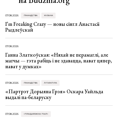
07.08.2026
ГРАМАДСТВА
МУЗЫКА
I’m Freaking Crazy — новы сінгл Анастасіі
Рыдлеўскай
07.08.2026
Ганна Златкоўская: «Няхай не перамаглі, але
магчы — гэта рабіць і не здавацца, нават цяпер,
нават у думках»
07.08.2026
ГРАМАДСТВА
ЛІТАРАТУРА
«Партрэт Дорыяна Грэя» Оскара Уайльда
выдалі па-беларуску
07.08.2026
«ПРЫДАРОЖНЫ ПЫЛ»