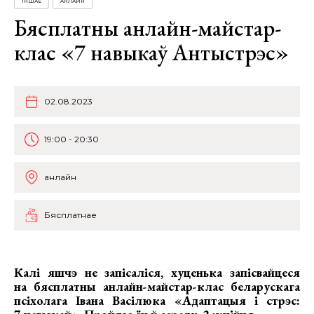
ІНШАЕ
АНЛАЙН
Бясплатны анлайн-майстар-
клас «7 навыкаў Антыстрэс»
02.08.2023
19:00 - 20:30
анлайн
Бясплатнае
Калі яшчэ не запісаліся, хуценька запісвайцеся
на
бясплатны анлайн-майстар-клас беларускага
псіхолага Івана Васілюка
«Адаптацыя і стрэс: