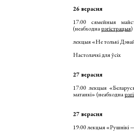
26 верасня
17:00 сямейныя майст
(неабходна
рэгістрацыя
)
лекцыя «Не толькі Дэвай
Настолачкі для ўсіх
27 верасня
17:00 лекцыя «Беларус
матанкі» (неабходна
рэг
27 верасня
19:00 лекцыя «Рушнікі 