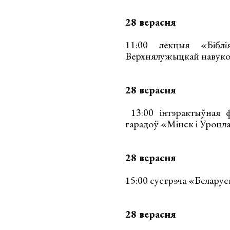
28 верасня
11:00 лекцыя «Бібл
Верхнялужыцкай навукова
28 верасня
13:00 інтэрактыўная ф
гарадоў «Мінск і Уроцл
28 верасня
15:00 сустрэча «Беларус
28 верасня