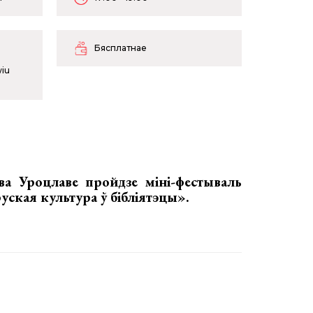
Бясплатнае
wiu
ва Уроцлаве пройдзе міні-фестываль
руская культура ў бібліятэцы»
.