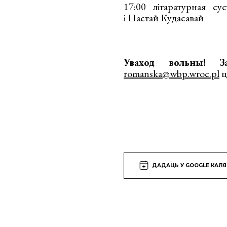
17:00 літаратурная су
і Настай Кудасавай
Уваход вольны!
З
romanska@wbp.wroc.pl
ц
ДАДАЦЬ У GOOGLE КАЛ