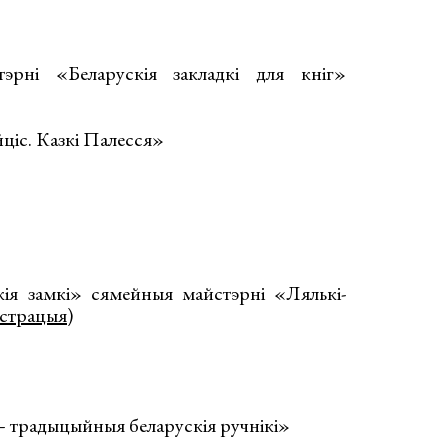
эрні «Беларускія закладкі для кніг»
ціс. Казкі Палесся»
кія замкі» сямейныя майстэрні «Лялькі-
істрацыя
)
— традыцыйныя беларускія ручнікі»