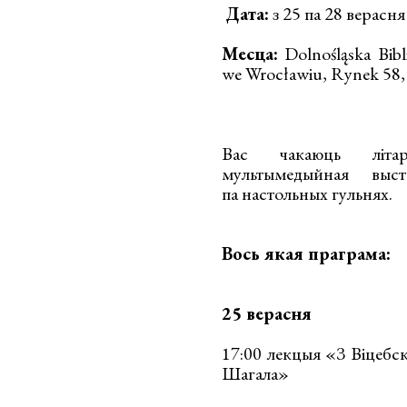
Дата:
з 25 па 28 верасня
Месца:
Dolnośląska Bibl
we Wrocławiu, Rynek 58
Вас чакаюць літара
мультымедыйная выс
па настольных гульнях.
Вось якая праграма:
25 верасня
17:00 лекцыя «З Віцебск
Шагала»