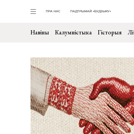
ПРА НАС
ПАДТРЫМАЙ «БУДЗЬМУ»
Навіны
Калумністыка
Гісторыя
Лі