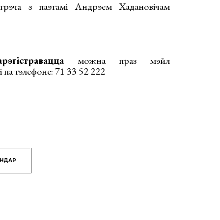
стрэча з паэтамі Андрэем Хадановічам
арэгістравацца
можна праз мэйл
і па тэлефоне: 71 33 52 222
ЯНДАР