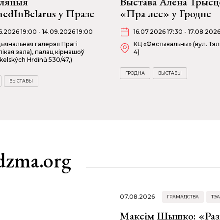
аляцыя
Выстава Алена Трысц
edInBelarus у Празе
«Пра лес» у Гродне
06.2026 19:00 - 14.09.2026 19:00
16.07.2026 17:30 - 17.08.202
ыянальная галерэя Прагі
КЦ «Фестывальны» (вул. Тэл
лікая зала), палац кірмашоў
4)
kelských Hrdinů 530/47,)
ГРОДНА
ВЫСТАВЫ
ВЫСТАВЫ
dzma.org
07.08.2026
ГРАМАДСТВА
ТЭА
Максім Шышко: «Разм