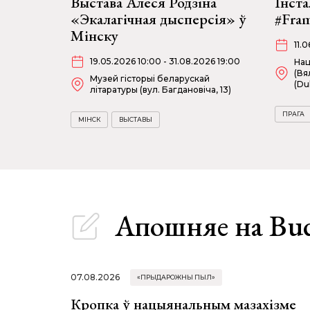
Выстава Алеся Родзіна
Інст
«Экалагічная дысперсія» ў
#Fram
Мінску
11.
19.05.2026 10:00 - 31.08.2026 19:00
Нац
(Вя
Музей гісторыі беларускай
(Du
літаратуры (вул. Багдановіча, 13)
ПРАГА
МІНСК
ВЫСТАВЫ
Апошняе
на Bu
07.08.2026
«ПРЫДАРОЖНЫ ПЫЛ»
Кропка ў нацыянальным мазахізме