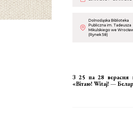
Dolnośląska Biblioteka
Publiczna im. Tadeusza
Mikulskiego we Wrocła
(Rynek 58)
З 25 па 28 верасня 
«Вiтаю! Witaj! — Бела