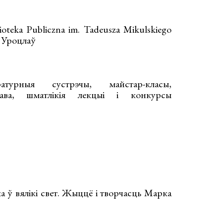
ioteka Publiczna im. Tadeusza Mikulskiego
, Уроцлаў
турныя сустрэчы, майстар-класы,
тава, шматлікія лекцыі і конкурсы
а ў вялікі свет. Жыццё і творчасць Марка