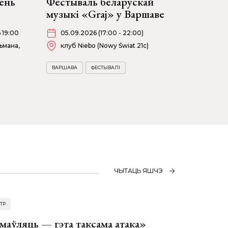
ень
Фестываль беларускай
музыкі «Graj» у Варшаве
6 19:00
05.09.2026 (17:00 - 22:00)
ьмана,
клуб Niebo (Nowy Świat 21c)
ВАРШАВА
ФЕСТЫВАЛІ
ЧЫТАЦЬ ЯШЧЭ
ТР
аўляць — гэта таксама атака»