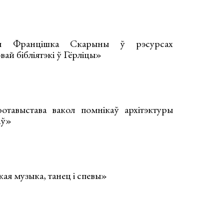
ія Францішка Скарыны ў рэсурсах
й бібліятэкі ў Гёрліцы»
отавыстава вакол помнікаў архітэктуры
аў»
кая музыка, танец і спевы»