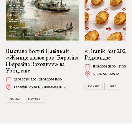
Выстава Вольгі Навіцкай
«Dranik Fest 2026»
«Жыццё дзвюх рэк. Бярэзіна
Рэдмандзе
і Бярэзіна Заходняя» ва
15.08.2026 (16:00 - 21:00)
Уроцлаве
(21820 NE, 56th St)
26.03.2026 16:00 - 25.08.2026 19:00
Галерэя Клуба MiL (Kościuszki, 10)
РЭДМАНД
ІНШАЕ
УРОЦЛАЎ
ВЫСТАВЫ