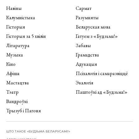
Навіны
Сармат
Калумністыка
Разумняты
Гісторыя
Беларуская мова
Гісторыя за 5 хвілін
Гатуем з «Будзьма!»
Літаратура
Забавы
Музыка
Грамадства
Кіно
Адукацыя
Афіша
Псіхалогія і самаразвіццё
Мастацтва
Экалогія
Тэатр
Паштоўкі ад «Будзьма!»
Вандроўкі
Трызуб і Пагоня
ШТО ТАКОЕ «БУДЗЬМА БЕЛАРУСАМІ!»