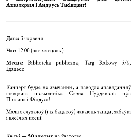
Аквалерыя і Андрусь Такінданг!
Дата:
3 чэрвеня
Час:
12.00 (час мясцовы)
Месца:
Biblioteka publiczna, Targ Rakowy 5/6,
Гданьск
Канцэрт будзе не звычайны, а паводле апавяданняў
швецкага пісьменніка Свэна Нурдквіста пра
Пэтсана і Фіндуса!
Малых слухачоў (і іх бацькоў) чакаюць танцы, забаўкі
і вясёлыя песні!
Квіткі —
50 злотых
на ўваходзе.