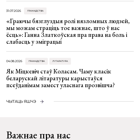
31.07.2026
ГРАМАДСТВА
«Граючы бязглуздыя ролі нязломных людзей,
мы можам страціць тое важнае, што ў нас
ёсць»: Ганна Златкоўская пра права на боль і
слабасць у эміграцыі
04.08.2026
ГРАМАДСТВА
ЛІТАРАТУРА
Як Міцкевіч стаў Коласам. Чаму класік
беларускай літаратуры карыстаўся
псеўданімам замест уласнага прозвішча?
ЧЫТАЦЬ ЯШЧЭ
Важнае пра нас