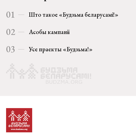
01
Што такое «Будзьма беларусамі!»
02
Асобы кампаніі
03
Усе праекты «Будзьма!»