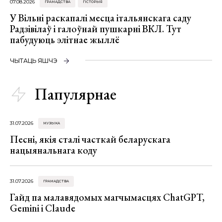
07.08.2026
ГРАМАДСТВА
ГІСТОРЫЯ
У Вільні раскапалі месца італьянскага саду
Радзівілаў і галоўнай пушкарні ВКЛ. Тут
пабудуюць элітнае жыллё
ЧЫТАЦЬ ЯШЧЭ
Папулярнае
31.07.2026
МУЗЫКА
Песні, якія сталі часткай беларускага
нацыянальнага коду
31.07.2026
ГРАМАДСТВА
Гайд па малавядомых магчымасцях ChatGPT,
Gemini і Claude