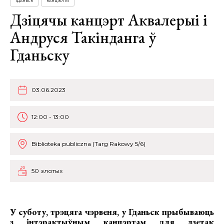
ГДАНЬСК
КАНЦЭРТЫ
Дзіцячы канцэрт Аквалерыі і
Андруся Такінданга ў
Гданьску
03.06.2023
12:00 - 13:00
Biblioteka publiczna (Targ Rakowy 5/6)
50 злотых
У суботу, трэцяга чэрвеня, у Гданьск прыбываюць
з
інтэрактыўным канцэртам для дзетак