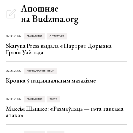
Апошняе
на Budzma.org
07.08.2026
ГРАМАДСТВА
ЛІТАРАТУРА
Skaryna Press выдала «Партрэт Дорыяна
Грэя» Уайльда
07.08.2026
«ПРЫДАРОЖНЫ ПЫЛ»
Кропка ў нацыянальным мазахізме
07.08.2026
ГРАМАДСТВА
ТЭАТР
Максім Шышко: «Размаўляць — гэта таксама
атака»