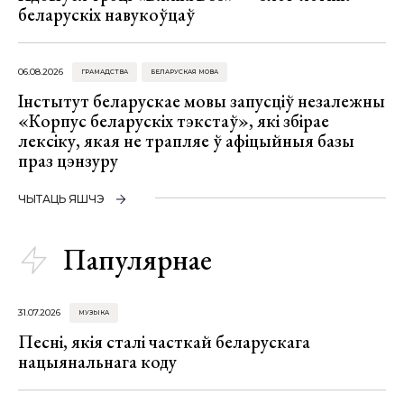
беларускіх навукоўцаў
06.08.2026
ГРАМАДСТВА
БЕЛАРУСКАЯ МОВА
Інстытут беларускае мовы запусціў незалежны
«Корпус беларускіх тэкстаў», які збірае
лексіку, якая не трапляе ў афіцыйныя базы
праз цэнзуру
ЧЫТАЦЬ ЯШЧЭ
Папулярнае
31.07.2026
МУЗЫКА
Песні, якія сталі часткай беларускага
нацыянальнага коду