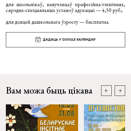
для школьнікаў, навучэнцаў прафесійна-тэхнічных,
сярэдне-спецыяльных устаноў адукацыі — 4,50 руб.;
для дзяцей дашкольнага ўзросту — бясплатна.
ДАДАЦЬ У GOOGLE КАЛЯНДАР
Вам можа быць цікава