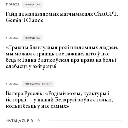
31.07.2026
ГРАМАДСТВА
Гайд па малавядомых магчымасцях ChatGPT,
Gemini і Claude
31.07.2026
ГРАМАДСТВА
«Граючы бязглуздыя ролі нязломных людзей,
мы можам страціць тое важнае, што ў нас
ёсць»: Ганна Златкоўская пра права на боль і
слабасць у эміграцыі
31.07.2026
«ПРЫДАРОЖНЫ ПЫЛ»
Валера Руселік: «Роднай мовы, культуры і
гісторыі — у нашай Беларусі роўна столькі,
колькі ёсьць у нас самых»
ЧЫТАЦЬ ЯШЧЭ