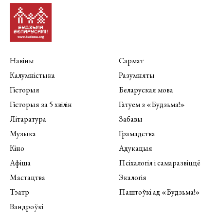
Навіны
Сармат
Калумністыка
Разумняты
Гісторыя
Беларуская мова
Гісторыя за 5 хвілін
Гатуем з «Будзьма!»
Літаратура
Забавы
Музыка
Грамадства
Кіно
Адукацыя
Афіша
Псіхалогія і самаразвіццё
Мастацтва
Экалогія
Тэатр
Паштоўкі ад «Будзьма!»
Вандроўкі