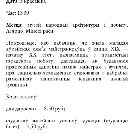
Дата:
3 красавіка
Час:
13.00
Месца:
музей народнай архітэктуры і побыту,
Азярцо, Мінскі раён
Прыходзьце, каб пабачыць, як жыла маладая
яўрэйская сям’я майстра-краўца ў канцы ХІХ —
пачатку ХХ стст., пазнаёміцца з прадметамі
гарадскога побыту, даведацца, як будаваліся
прафесійныя адносіны паміж майстрам і вучнямі,
пра сацыяльна-эканамічнае становішча і дабрабыт
рамеснікаў напрыканцы існавання цэхавай
традыцыі.
Кошт квіткоў:
для дарослых — 8,50 руб.;
студэнтаў вышэйшых устаноў адукацыі (студэнцкі
білет) — 4,50 руб.;