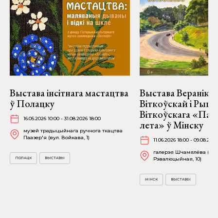
Выстава інсітнага мастацтва
Выстава Веранікі
ў Полацку
Віткоўскай і Рыго
Віткоўскага «Пад
16.05.2026 10:00 - 31.08.2026 18:00
лета» ў Мінску
музей традыцыйнага ручнога ткацтва
Паазер'я (вул. Войкава, 1)
11.06.2026 18:00 - 09.08.2026
галерэя Шчамялёва (вул
ПОЛАЦК
ВЫСТАВЫ
Рэвалюцыйная, 10)
МІНСК
ВЫСТАВЫ