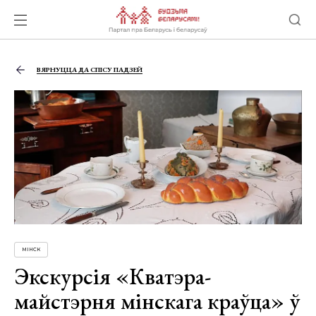
ВЯРНУЦЦА ДА СПІСУ ПАДЗЕЙ
МІНСК
Экскурсія «Кватэра-
майстэрня мінскага краўца» ў