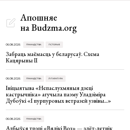
Апошняе
на Budzma.org
06.08.2026
ГРАМАДСТВА
ГІСТОРЫЯ
Забраць маёмасць у беларусаў. Схема
Кацярыны ІІ
06.08.2026
ГРАМАДСТВА
ЛІТАРАТУРА
Ініцыятыва «Непаслухмяныя дзеці
кастрычніка» агучыла паэму Уладзіміра
Дубоўкі «І пурпуровых ветразей узвівы...»
06.08.2026
ГРАМАДСТВА
Адбыўся трэці «Вялікі Воз» — злёт-летнік