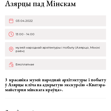
Азярцы пад Мінскам
03.04.2022
13:00 - 14:00
музей народнай архітэктуры і побыту (Азярцо, Мінскі
раён)
Бясплатнае
3 красавіка музей народнай архітэктуры і побыту
ў Азярцы кліча на адкрытую экскурсію «Кватэра-
майстэрня мінскага краўца».