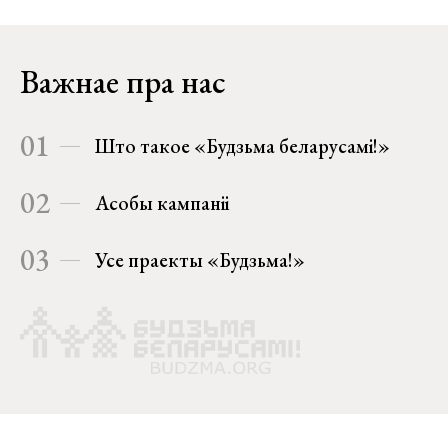
Важнае пра нас
01
Што такое «Будзьма беларусамі!»
02
Асобы кампаніі
03
Усе праекты «Будзьма!»