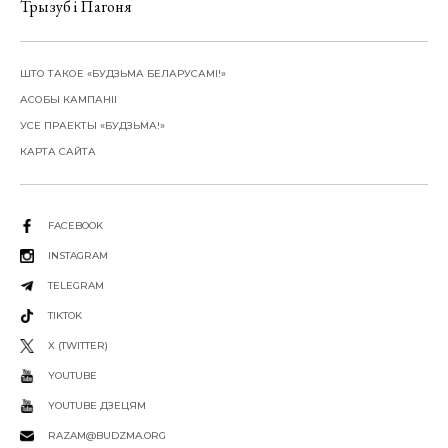
Трызуб і Пагоня
ШТО ТАКОЕ «БУДЗЬМА БЕЛАРУСАМІ!»
АСОБЫ КАМПАНІІ
УСЕ ПРАЕКТЫ «БУДЗЬМА!»
КАРТА САЙТА
FACEBOOK
INSTAGRAM
TELEGRAM
TIKTOK
X (TWITTER)
YOUTUBE
YOUTUBE ДЗЕЦЯМ
RAZAM@BUDZMA.ORG