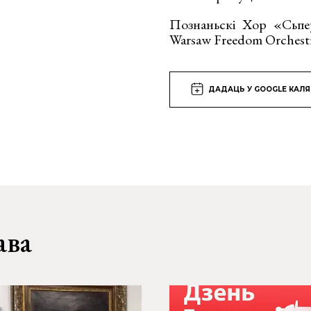
Познаньскі Хор «Сьпе
Warsaw Freedom Orchest
ДАДАЦЬ У GOOGLE КАЛ
ава