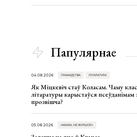
Папулярнае
04.08.2026
ГРАМАДСТВА
ЛІТАРАТУРА
Як Міцкевіч стаў Коласам. Чаму клас
літаратуры карыстаўся псеўданімам 
прозвішча?
05.08.2026
«МАМА, НЕ ЖУРЫСЯ!»
Залегчы на дно ў Крыме