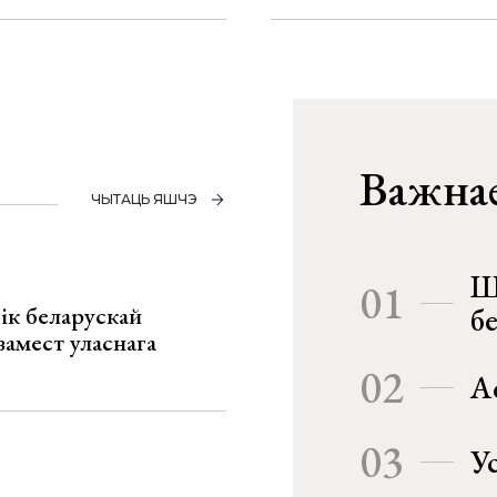
Важнае
ЧЫТАЦЬ ЯШЧЭ
Ш
01
ік беларускай
б
замест уласнага
02
А
03
У