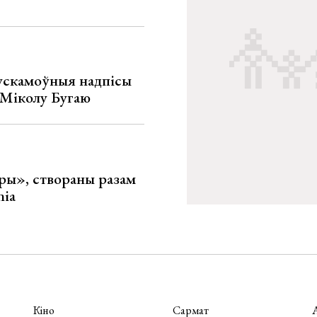
ускамоўныя надпісы
е Міколу Бугаю
ары», створаны разам
nia
Кіно
Сармат