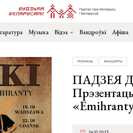
таратура
Музыка
Відэа
Вандроўкі
Афіша
ПОЗНАНЬ
КАНЦЭРТЫ
ПАДЗЕЯ ДН
Прэзентацы
«Emihranty
24.10.2023