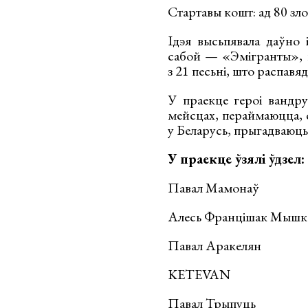
Стартавы кошт: ад 80 зло
Ідэя высьпявала даўно 
сабой — «Эмігранты», н
з 21 песьні, што распавя
У праекце героі вандр
мейсцах, пераймаюцца,
у Беларусь, прыгадваюць
У праекце ўзялі ўдзел:
Павал Мамонаў
Алесь Францішак Мышке
Павал Аракелян
KETEVAN
Павал Трыпуць