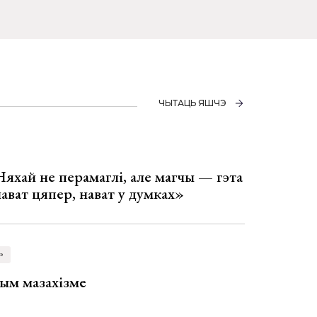
ЧЫТАЦЬ ЯШЧЭ
Няхай не перамаглі, але магчы — гэта
 нават цяпер, нават у думках»
»
ым мазахізме