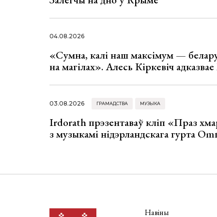
04.08.2026
«Сумна, калі наш максімум — белар
на магілах». Алесь Кіркевіч адказва
03.08.2026
ГРАМАДСТВА
МУЗЫКА
Irdorath прэзентаваў кліп «Праз хм
з музыкамі нідэрландскага гурта Om
Навіны