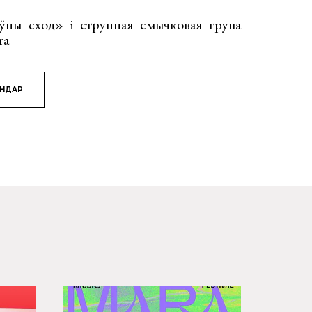
ўны сход» і струнная смычковая група
ra
ЯНДАР