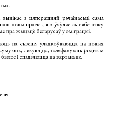
тых.
і вынікае з цяперашняй рэчаінасьці сама
аш новы праект, які ўяўляе зь сябе нізку
дае пра жыцьцё беларусаў у эміграцыі.
уюць па сьвеце, уладкоўваюцца на новых
 сумуюць, лекуюцца, тэлефануюць родным
 былое і спадзяюцца на вяртаньне.
віч