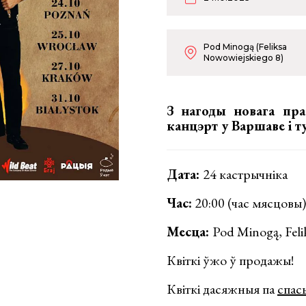
Pod Minogą (Feliksa
Nowowiejskiego 8)
З
нагоды новага пра
канцэрт у Варшаве і 
Дата:
24 кастрычніка
Час:
20:00 (час мясцовы)
Месца:
Pod Minogą, Feli
Квіткі ўжо ў продажы!
Квіткі дасяжныя па
спас