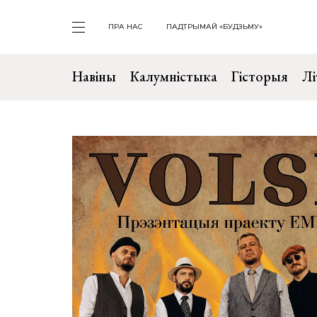
ПРА НАС
ПАДТРЫМАЙ «БУДЗЬМУ»
Навіны
Калумністыка
Гісторыя
Лі