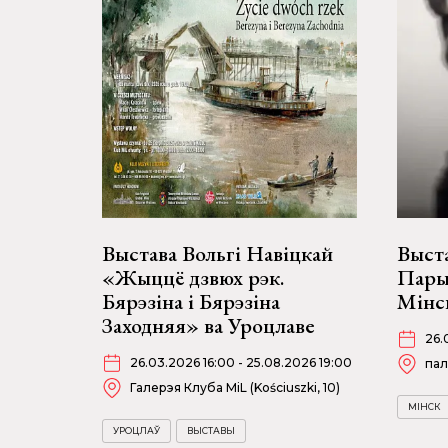
Выстава Вольгі Навіцкай
Выст
«Жыццё дзвюх рэк.
Пары
Бярэзіна і Бярэзіна
Мінс
Заходняя» ва Уроцлаве
26.
26.03.2026 16:00 - 25.08.2026 19:00
пал
Галерэя Клуба MiL (Kościuszki, 10)
МІНСК
УРОЦЛАЎ
ВЫСТАВЫ