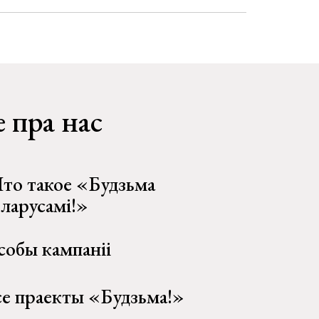
 пра нас
то такое «Будзьма
еларусамі!»
собы кампаніі
се праекты «Будзьма!»