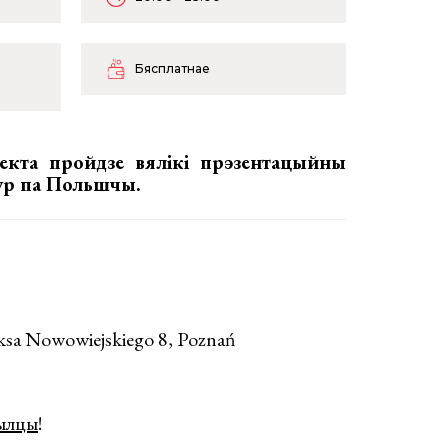
Бясплатнае
екта пройдзе вялікі прэзентацыйны
тур па Польшчы.
ksa Nowowiejskiego 8, Poznań
ылцы
!