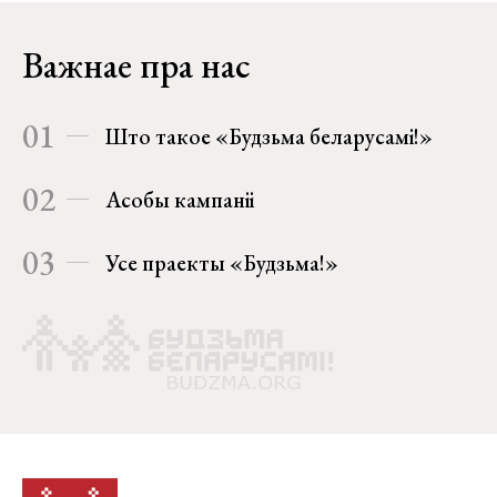
Важнае пра нас
01
Што такое «Будзьма беларусамі!»
02
Асобы кампаніі
03
Усе праекты «Будзьма!»