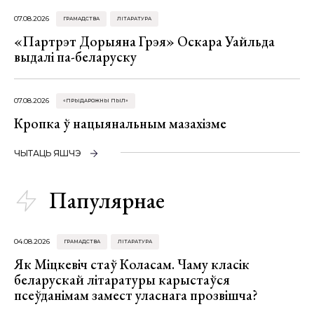
07.08.2026
ГРАМАДСТВА
ЛІТАРАТУРА
«Партрэт Дорыяна Грэя» Оскара Уайльда
выдалі па-беларуску
07.08.2026
«ПРЫДАРОЖНЫ ПЫЛ»
Кропка ў нацыянальным мазахізме
ЧЫТАЦЬ ЯШЧЭ
Папулярнае
04.08.2026
ГРАМАДСТВА
ЛІТАРАТУРА
Як Міцкевіч стаў Коласам. Чаму класік
беларускай літаратуры карыстаўся
псеўданімам замест уласнага прозвішча?