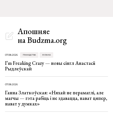
Апошняе
на Budzma.org
07.08.2026
ГРАМАДСТВА
МУЗЫКА
I’m Freaking Crazy — новы сінгл Анастасіі
Рыдлеўскай
07.08.2026
Ганна Златкоўская: «Няхай не перамаглі, але
магчы — гэта рабіць і не здавацца, нават цяпер,
нават у думках»