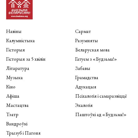
Навіны
Сармат
Калумністыка
Разумняты
Гісторыя
Беларуская мова
Гісторыя за 5 хвілін
Гатуем з «Будзьма!»
Літаратура
Забавы
Музыка
Грамадства
Кіно
Адукацыя
Афіша
Псіхалогія і самаразвіццё
Мастацтва
Экалогія
Тэатр
Паштоўкі ад «Будзьма!»
Вандроўкі
Трызуб і Пагоня