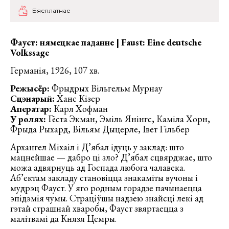
Бясплатнае
Фауст: нямецкае паданне | Faust: Eine deutsche
Volkssage
Германія, 1926, 107 хв.
Режысёр:
Фрыдрых Вільгельм Мурнау
Сцэнарый:
Ханс Кізер
Аператар:
Карл Хофман
У ролях:
Гёста Экман, Эміль Янінгс, Каміла Хорн,
Фрыда Рыхард, Вільям Дыцерле, Івет Гільбер
Архангел Міхаіл і Д’ябал ідуць у заклад: што
мацнейшае — дабро ці зло? Д’ябал сцвярджае, што
можа адвярнуць ад Госпада любога чалавека.
Аб’ектам закладу становіцца знакаміты вучоны і
мудрэц Фауст. У яго родным горадзе пачынаецца
эпідэмія чумы. Страціўшы надзею знайсці лекі ад
гэтай страшнай хваробы, Фауст звяртаецца з
малітвамі да Князя Цемры.