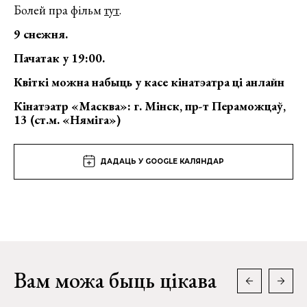
Болей пра фільм
тут
.
9 снежня.
Пачатак у 19:00.
Квiткi можна набыць у касе кінатэатра цi анлайн
Кінатэатр «Масква»: г. Мінск, пр-т Пераможцаў,
13 (ст.м. «Няміга»)
ДАДАЦЬ У GOOGLE КАЛЯНДАР
Вам можа быць цікава