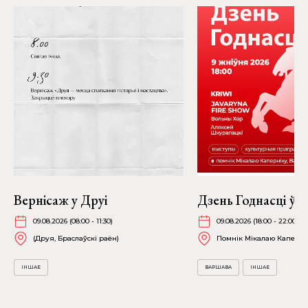
Вернісаж у Друі
Дзень Годнасці ў 
09.08.2026 (08:00 - 11:30)
09.08.2026 (18:00 - 22:00)
(Друя, Браслаўскі раён)
Помнік Мікалаю Каперні
ІНШАЕ
ВАРШАВА
ІНШАЕ