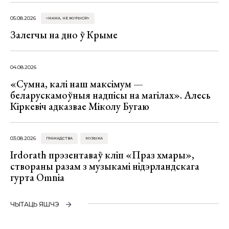
05.08.2026
«МАМА, НЕ ЖУРЫСЯ!»
Залегчы на дно ў Крыме
04.08.2026
«Сумна, калі наш максімум —
беларускамоўныя надпісы на магілах». Алесь
Кіркевіч адказвае Міколу Бугаю
03.08.2026
ГРАМАДСТВА
МУЗЫКА
Irdorath прэзентаваў кліп «Праз хмары»,
створаны разам з музыкамі нідэрландскага
гурта Omnia
ЧЫТАЦЬ ЯШЧЭ