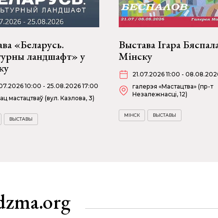
ва «Беларусь.
Выстава Ігара Бяспала
турны ландшафт» у
Мінску
ку
21.07.2026 11:00 - 08.08.20
07.2026 10:00 - 25.08.2026 17:00
галерэя «Мастацтва» (пр-т
Незалежнасці, 12)
ац мастацтваў (вул. Казлова, 3)
МІНСК
ВЫСТАВЫ
ВЫСТАВЫ
dzma.org