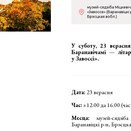
музей-сядзіба Міцкеві
«Завоссе» (Баранавіцкі 
Брэсцкая вобл.)
У суботу, 23 верасня
Баранавічамі —
літа
у Завоссі»
.
Дата:
23 верасня
Час:
з 12.00 да 16.00 (ча
Месца:
музей-сядзіба
Баранавіцкі р-н, Брэсцк