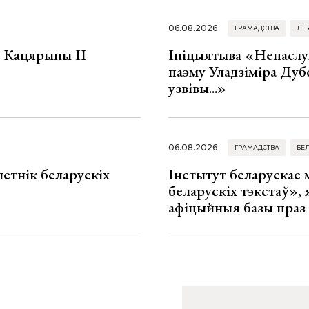
06.08.2026
ГРАМАДСТВА
ЛІТ
а Кацярыны ІІ
Ініцыятыва «Непаслу
паэму Уладзіміра Дуб
узвівы...»
06.08.2026
ГРАМАДСТВА
БЕ
летнік беларускіх
Інстытут беларускае
беларускіх тэкстаў», я
афіцыйныя базы праз