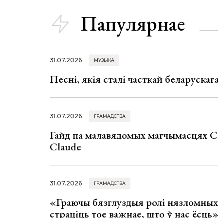
Папулярнае
31.07.2026
МУЗЫКА
Песні, якія сталі часткай беларуска
31.07.2026
ГРАМАДСТВА
Гайд па малавядомых магчымасцях C
Claude
31.07.2026
ГРАМАДСТВА
«Граючы бязглуздыя ролі нязломны
страціць тое важнае, што ў нас ёсць