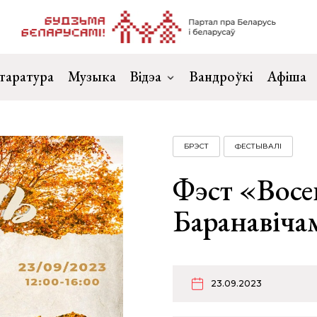
таратура
Музыка
Відэа
Вандроўкі
Афіша
БРЭСТ
ФЕСТЫВАЛІ
Фэст «Восен
Баранавіча
23.09.2023