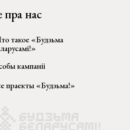
 пра нас
то такое «Будзьма
еларусамі!»
собы кампаніі
се праекты «Будзьма!»