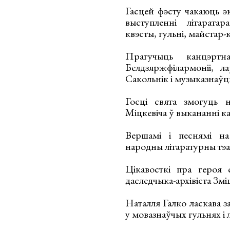
Гасцей фэсту чакаюць эк
выступленні літаратар
квэсты, гульні, майстар-
Прагучыць канцэртн
Белдзяржфілармоніі, л
Сакольнік і музыказнаў
Госці свята змогуць 
Міцкевіча ў выкананні к
Вершамі і песнямі на
народны літаратурны тэ
Цікавосткі пра героя 
даследчыка-архівіста Зм
Наталля Галко ласкава з
у мовазнаўчых гульнях і 