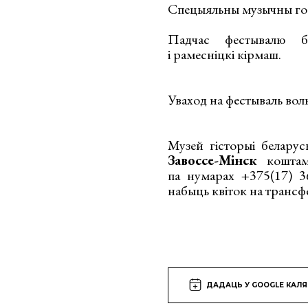
Спецыяльны музычны г
Падчас фестывалю б
і рамесніцкі кірмаш.
Уваход на фестываль вол
Музей гісторыі беларус
Завоссе-Мінск
кошт
па нумарах +375(17) 36
набыць квіток на трансф
ДАДАЦЬ У GOOGLE КАЛ