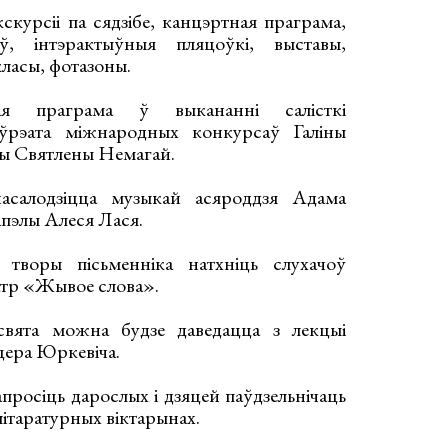
скурсіі па сядзібе, канцэртная праграма,
аў, інтэрактыўныя пляцоўкі, выставы,
класы, фотазоны.
ая праграма ў выкананні салісткі
аўрэата міжнародных конкурсаў Галіны
цы Святлены Немагай.
насалодзіцца музыкай асяроддзя Адама
апэлы Алеся Лася.
 творы пісьменніка натхніць слухачоў
атр «Жывое слова».
свята можна будзе даведацца з лекцыі
іцера Юркевіча.
апросіць дарослых і дзяцей паўдзельнічаць
літаратурных віктарынах.