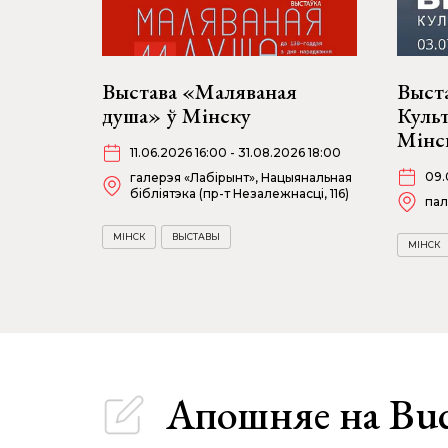
Выстава «Маляваная
Выста
душа» ў Мінску
Куль
Мінс
11.06.2026 16:00 - 31.08.2026 18:00
09.
галерэя «Лабірынт», Нацыянальная
бібліятэка (пр-т Незалежнасці, 116)
пал
МІНСК
ВЫСТАВЫ
МІНСК
Апошняе
на Bu