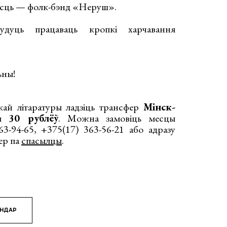
осць — фолк-бэнд «Неруш».
удуць працаваць кропкі харчавання
ьны!
кай літаратуры ладзіць трансфер
Мінск-
ам
30 рублёў
. Можна замовіць месцы
3-94-65, +375(17) 363-56-21 або адразу
ер па
спасылцы
.
ЯНДАР