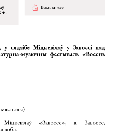
чаў
Бясплатнае
р-н,
, у сядзібе Міцкевічаў у Завоссі пад
ратурна-музычны фестываль «Восень
с мясцовы)
 Міцкевічаў «Завоссе», в. Завоссе,
ая вобл.