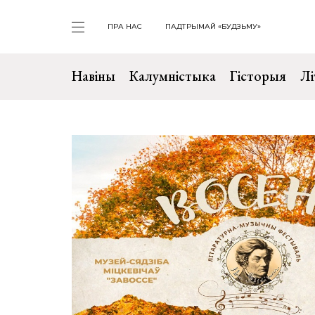
ПРА НАС
ПАДТРЫМАЙ «БУДЗЬМУ»
Навіны
Калумністыка
Гісторыя
Лі