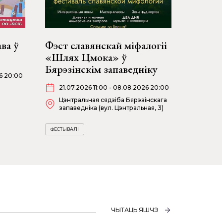
ва ў
Фэст славянскай міфалогіі
«Шлях Цмока» ў
Бярэзінскім запаведніку
26 20:00
21.07.2026 11:00 - 08.08.2026 20:00
Цэнтральная сядзіба Бярэзінскага
запаведніка (вул. Цэнтральная, 3)
ФЕСТЫВАЛІ
ЧЫТАЦЬ ЯШЧЭ