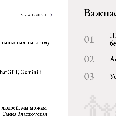
Важнае
ЧЫТАЦЬ ЯШЧЭ
Ш
01
га нацыянальнага коду
б
02
А
hatGPT, Gemini і
03
У
х людзей, мы можам
»: Ганна Златкоўская