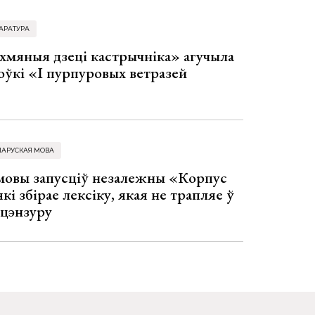
АРАТУРА
хмяныя дзеці кастрычніка» агучыла
оўкі «І пурпуровых ветразей
ЛАРУСКАЯ МОВА
 мовы запусціў незалежны «Корпус
кі збірае лексіку, якая не трапляе ў
 цэнзуру