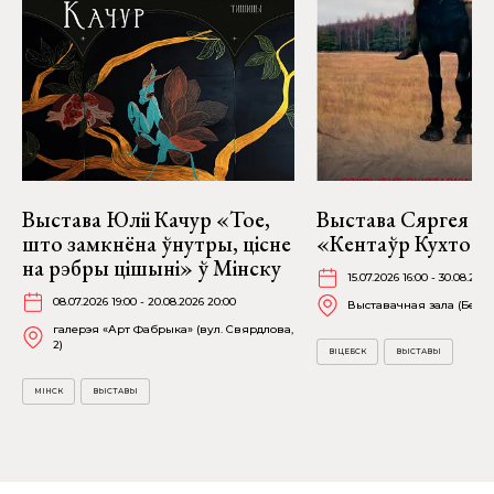
Выстава Юліі Качур «Тое,
Выстава Сяргея К
што замкнёна ўнутры, цісне
«Кентаўр Кухто» ў
на рэбры цішыні» ў Мінску
15.07.2026 16:00 - 30.08.2026
08.07.2026 19:00 - 20.08.2026 20:00
Выставачная зала (Белаб
галерэя «Арт Фабрыка» (вул. Свярдлова,
2)
ВІЦЕБСК
ВЫСТАВЫ
МІНСК
ВЫСТАВЫ