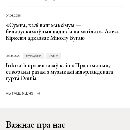
04.08.2026
«Сумна, калі наш максімум —
беларускамоўныя надпісы на магілах». Алесь
Кіркевіч адказвае Міколу Бугаю
03.08.2026
ГРАМАДСТВА
МУЗЫКА
Irdorath прэзентаваў кліп «Праз хмары»,
створаны разам з музыкамі нідэрландскага
гурта Omnia
ЧЫТАЦЬ ЯШЧЭ
Важнае пра нас