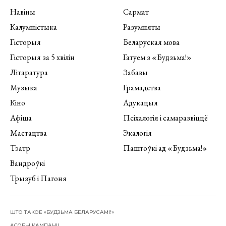
Навіны
Сармат
Калумністыка
Разумняты
Гісторыя
Беларуская мова
Гісторыя за 5 хвілін
Гатуем з «Будзьма!»
Літаратура
Забавы
Музыка
Грамадства
Кіно
Адукацыя
Афіша
Псіхалогія і самаразвіццё
Мастацтва
Экалогія
Тэатр
Паштоўкі ад «Будзьма!»
Вандроўкі
Трызуб і Пагоня
ШТО ТАКОЕ «БУДЗЬМА БЕЛАРУСАМІ!»
АСОБЫ КАМПАНІІ