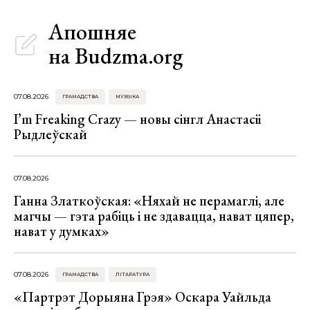
Апошняе
на Budzma.org
07.08.2026
ГРАМАДСТВА
МУЗЫКА
I’m Freaking Crazy — новы сінгл Анастасіі
Рыдлеўскай
07.08.2026
Ганна Златкоўская: «Няхай не перамаглі, але
магчы — гэта рабіць і не здавацца, нават цяпер,
нават у думках»
07.08.2026
ГРАМАДСТВА
ЛІТАРАТУРА
«Партрэт Дорыяна Грэя» Оскара Уайльда