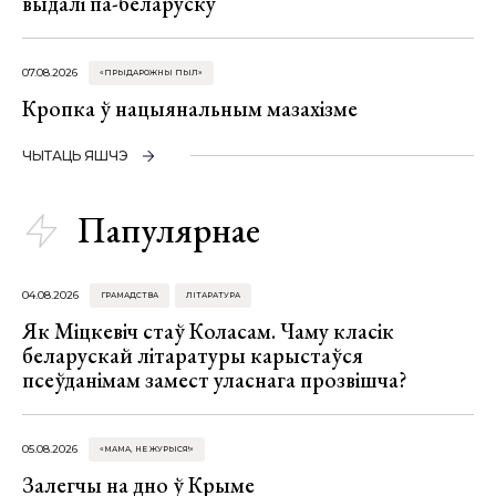
выдалі па-беларуску
07.08.2026
«ПРЫДАРОЖНЫ ПЫЛ»
Кропка ў нацыянальным мазахізме
ЧЫТАЦЬ ЯШЧЭ
Папулярнае
04.08.2026
ГРАМАДСТВА
ЛІТАРАТУРА
Як Міцкевіч стаў Коласам. Чаму класік
беларускай літаратуры карыстаўся
псеўданімам замест уласнага прозвішча?
05.08.2026
«МАМА, НЕ ЖУРЫСЯ!»
Залегчы на дно ў Крыме