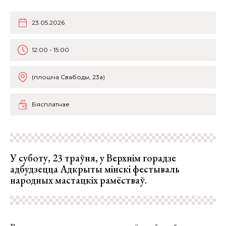
23.05.2026
12:00 - 15:00
(плошча Свабоды, 23а)
Бясплатнае
У суботу, 23 траўня, у Верхнім горадзе
адбудзецца Адкрыты мінскі фестываль
народных мастацкіх рамёстваў.