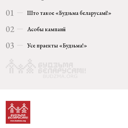
01
Што такое «Будзьма беларусамі!»
02
Асобы кампаніі
03
Усе праекты «Будзьма!»