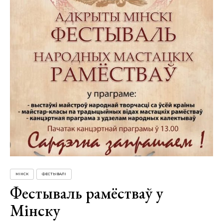
МІНСК
ФЕСТЫВАЛІ
Фестываль рамёстваў у
Мінску