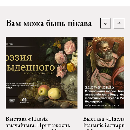
Вам можа быць цікава
Выстава «Паэзія
Выстава «Пасланні
звычайнага. Прыгажосць
Іканапіс і алтарн