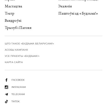
Мастацтва
Экалогія
Тэатр
Паштоўкі ад «Будзьма!»
Вандроўкі
Трызуб і Пагоня
ШТО ТАКОЕ «БУДЗЬМА БЕЛАРУСАМІ!»
АСОБЫ КАМПАНІІ
УСЕ ПРАЕКТЫ «БУДЗЬМА!»
КАРТА САЙТА
FACEBOOK
INSTAGRAM
TELEGRAM
TIKTOK