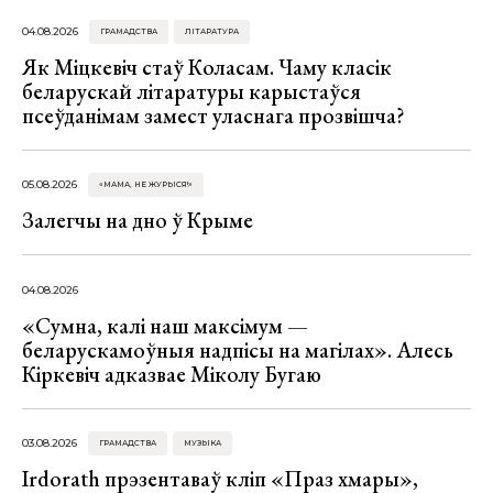
04.08.2026
ГРАМАДСТВА
ЛІТАРАТУРА
Як Міцкевіч стаў Коласам. Чаму класік
беларускай літаратуры карыстаўся
псеўданімам замест уласнага прозвішча?
05.08.2026
«МАМА, НЕ ЖУРЫСЯ!»
Залегчы на дно ў Крыме
04.08.2026
«Сумна, калі наш максімум —
беларускамоўныя надпісы на магілах». Алесь
Кіркевіч адказвае Міколу Бугаю
03.08.2026
ГРАМАДСТВА
МУЗЫКА
Irdorath прэзентаваў кліп «Праз хмары»,