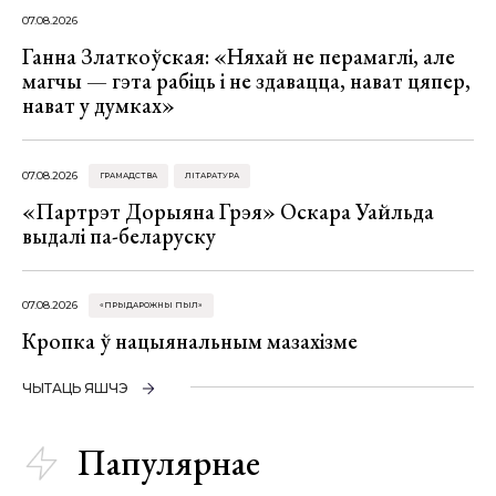
07.08.2026
Ганна Златкоўская: «Няхай не перамаглі, але
магчы — гэта рабіць і не здавацца, нават цяпер,
нават у думках»
07.08.2026
ГРАМАДСТВА
ЛІТАРАТУРА
«Партрэт Дорыяна Грэя» Оскара Уайльда
выдалі па-беларуску
07.08.2026
«ПРЫДАРОЖНЫ ПЫЛ»
Кропка ў нацыянальным мазахізме
ЧЫТАЦЬ ЯШЧЭ
Папулярнае