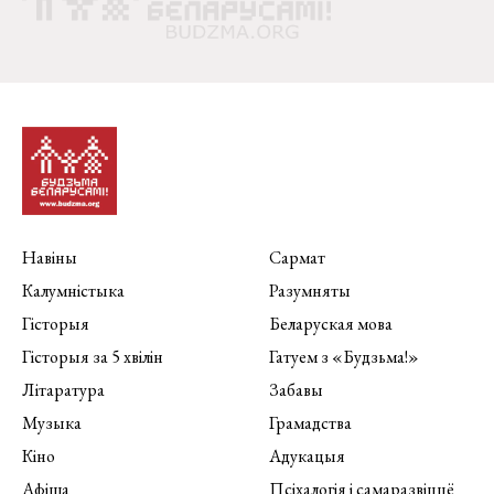
Навіны
Сармат
Калумністыка
Разумняты
Гісторыя
Беларуская мова
Гісторыя за 5 хвілін
Гатуем з «Будзьма!»
Літаратура
Забавы
Музыка
Грамадства
Кіно
Адукацыя
Афіша
Псіхалогія і самаразвіццё