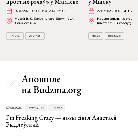
простых рэчаў» у Магілёве
у Мінску
02.07.2026 10:00 - 13.09.2026 17:00
22.07.2026 11:00 - 31.08.2026
Музей В. К. Бялыніцкага-Бірулі (вул.
Нацыянальны мастацкі 
Ленінская, 37)
(выставачны корпус) (К. 
МАГІЛЁЎ
ВЫСТАВЫ
МІНСК
ВЫСТАВЫ
Апошняе
на Budzma.org
07.08.2026
ГРАМАДСТВА
МУЗЫКА
I’m Freaking Crazy — новы сінгл Анастасіі
Рыдлеўскай