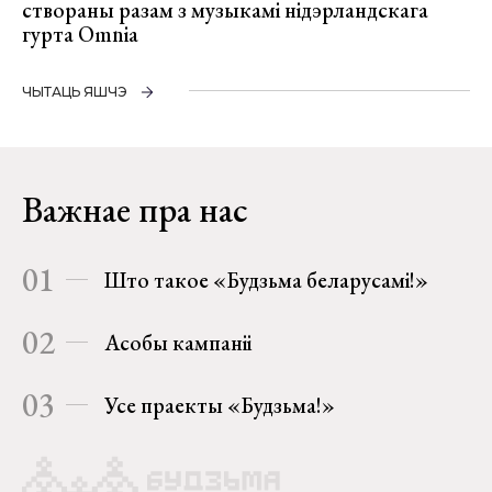
створаны разам з музыкамі нідэрландскага
гурта Omnia
ЧЫТАЦЬ ЯШЧЭ
Важнае пра нас
01
Што такое «Будзьма беларусамі!»
02
Асобы кампаніі
03
Усе праекты «Будзьма!»