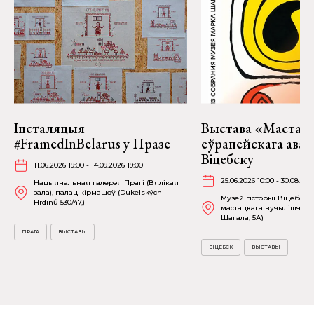
Інсталяцыя
Выстава «Мастакі
#FramedInBelarus у Празе
еўрапейскага аван
Віцебску
11.06.2026 19:00 - 14.09.2026 19:00
25.06.2026 10:00 - 30.08.202
Нацыянальная галерэя Прагі (Вялікая
зала), палац кірмашоў (Dukelských
Музей гісторыі Віцебска
Hrdinů 530/47,)
мастацкага вучылішча (в
Шагала, 5А)
ПРАГА
ВЫСТАВЫ
ВІЦЕБСК
ВЫСТАВЫ