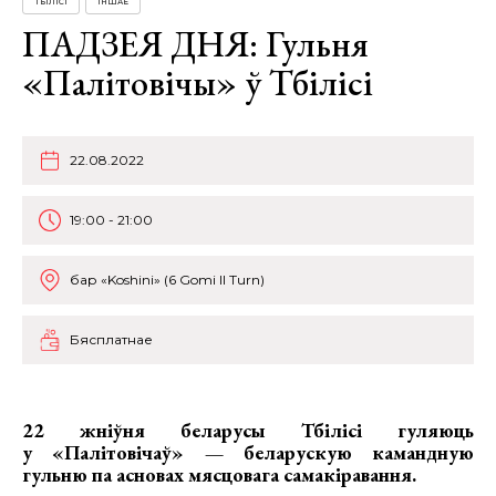
ТБІЛІСІ
ІНШАЕ
ПАДЗЕЯ ДНЯ: Гульня
«Палітовічы» ў Тбілісі
22.08.2022
19:00 - 21:00
бар «Koshini» (6 Gomi II Turn)
Бясплатнае
22 жніўня беларусы Тбілісі гуляюць
у «Палітовічаў» — беларускую камандную
гульню па асновах мясцовага самакіравання.