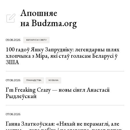
Апошняе
на Budzma.org
09.08.2026
БЕЛАРУСЫ СВЕТУ
100 гадоў Янку Запрудніку: легендарны шлях
хлопчыка з Міра, які стаў голасам Беларусі ў
ЗША
07.08.2026
ГРАМАДСТВА
МУЗЫКА
I’m Freaking Crazy — новы сінгл Анастасіі
Рыдлеўскай
07.08.2026
Ганна Златкоўская: «Няхай не перамаглі, але