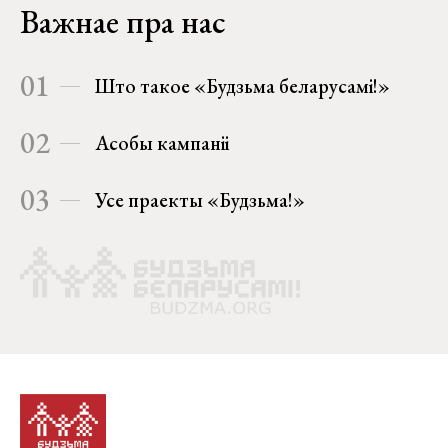
Важнае пра нас
01
Што такое «Будзьма беларусамі!»
02
Асобы кампаніі
03
Усе праекты «Будзьма!»