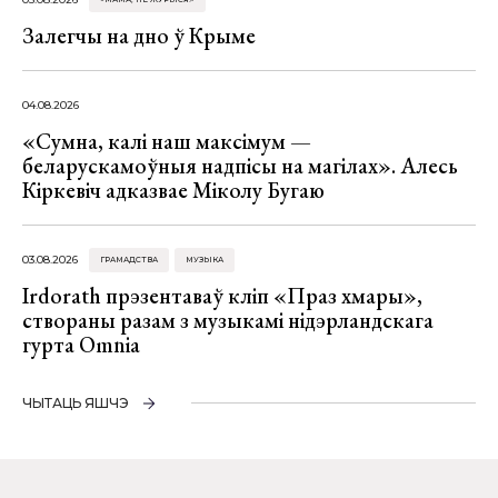
Залегчы на дно ў Крыме
04.08.2026
«Сумна, калі наш максімум —
беларускамоўныя надпісы на магілах». Алесь
Кіркевіч адказвае Міколу Бугаю
03.08.2026
ГРАМАДСТВА
МУЗЫКА
Irdorath прэзентаваў кліп «Праз хмары»,
створаны разам з музыкамі нідэрландскага
гурта Omnia
ЧЫТАЦЬ ЯШЧЭ