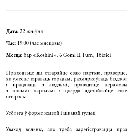
Дата:
22 жніўня
Час:
19.00 (час мясцовы)
Месца:
бар «Koshini», 6 Gomi II Turn, Тбілісі
Прыходзьце ды стварайце сваю партыю, праверце,
як умееце кіраваць горадам, размяркоўваць бюджэт
і працаваць з людзьмі, правядзіце перамовы
з іншымі партыямі і цвёрда адстойвайце свае
інтарэсы.
Усё гэта ў форме жывой і цікавай гульні.
Уваход вольны, але трэба зарэгістравацца праз