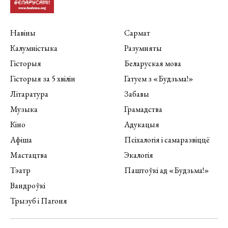
Навіны
Сармат
Калумністыка
Разумняты
Гісторыя
Беларуская мова
Гісторыя за 5 хвілін
Гатуем з «Будзьма!»
Літаратура
Забавы
Музыка
Грамадства
Кіно
Адукацыя
Афіша
Псіхалогія і самаразвіццё
Мастацтва
Экалогія
Тэатр
Паштоўкі ад «Будзьма!»
Вандроўкі
Трызуб і Пагоня