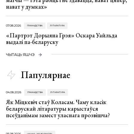
магчы — гэта рабіць і не здавацца, нават цяпер,
нават у думках»
07.08.2026
ГРАМАДСТВА
ЛІТАРАТУРА
«Партрэт Дорыяна Грэя» Оскара Уайльда
выдалі па-беларуску
ЧЫТАЦЬ ЯШЧЭ
Папулярнае
04.08.2026
ГРАМАДСТВА
ЛІТАРАТУРА
Як Міцкевіч стаў Коласам. Чаму класік
беларускай літаратуры карыстаўся
псеўданімам замест уласнага прозвішча?
05.08.2026
«МАМА, НЕ ЖУРЫСЯ!»